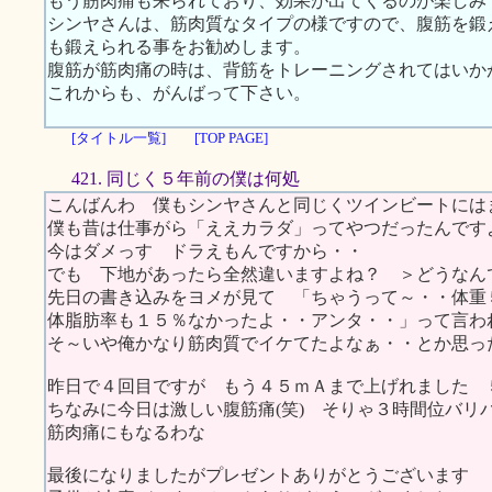
もう筋肉痛も来られており、効果が出てくるのが楽しみ
シンヤさんは、筋肉質なタイプの様ですので、腹筋を鍛
も鍛えられる事をお勧めします。
腹筋が筋肉痛の時は、背筋をトレーニングされてはいか
これからも、がんばって下さい。
[タイトル一覧]
[TOP PAGE]
421. 同じく５年前の僕は何処
こんばんわ 僕もシンヤさんと同じくツインビートにはま
僕も昔は仕事がら「ええカラダ」ってやつだったんです
今はダメっす ドラえもんですから・・
でも 下地があったら全然違いますよね？ ＞どうなん
先日の書き込みをヨメが見て 「ちゃうって～・・体重
体脂肪率も１５％なかったよ・・アンタ・・」って言わ
そ～いや俺かなり筋肉質でイケてたよなぁ・・とか思っ
昨日で４回目ですが もう４５ｍＡまで上げれました 
ちなみに今日は激しい腹筋痛(笑) そりゃ３時間位バリ
筋肉痛にもなるわな
最後になりましたがプレゼントありがとうございます