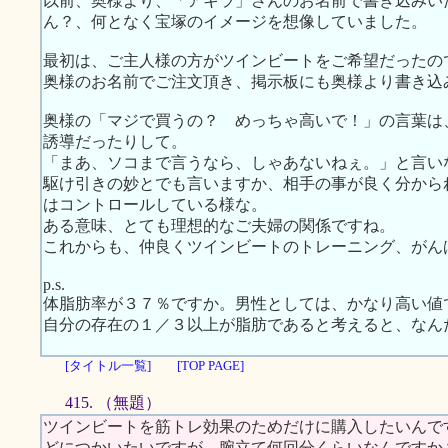
以前、奥様より、「アキラ」さんのお名前で書き込みい
ん？、何となく宝塚のイメージを想像していました。
最初は、ご主人様の方がツインビートをご希望だったの
奥様のお名前でご注文頂き、掲示板にも奥様より書き込
奥様の「マジで買うの？ めっちゃ高いで！」の言葉は
誘導だったりして。
「まあ、ソコまで言うなら、しゃあないねぇ。」と言い
駆け引きの妙とでも言いますか、相手の事が良く分から
はコントロールしている様な。
ある意味、とても理想的なご夫婦の関係ですね。
これからも、仲良くツインビートのトレーニング、がん
p.s.
体脂肪率が３７％ですか。男性としては、かなり高い値
自分の存在の１／３以上が脂肪であると考えると、なん
[タイトル一覧]
[TOP PAGE]
415. （無題）
ツインビートを筋トレ効果のためだけに購入したいんで
どにつかいたいですが、腕立て何回分くらいなんですか