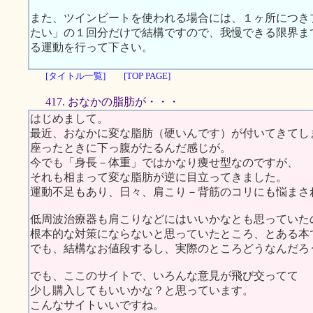
また、ツインビートを使われる場合には、１ヶ所につきプ
たい」の１回分だけで結構ですので、我慢できる限界ま
る運動を行って下さい。
[タイトル一覧]
[TOP PAGE]
417. おなかの脂肪が・・・
はじめまして。
最近、おなかに変な脂肪（硬いんです）が付いてきてし
座ったときに下っ腹がたるんだ感じが。
今でも「身長－体重」ではかなり痩せ型なのですが、
それも相まって変な脂肪が逆に目立ってきました。
運動不足もあり、日々、肩こり－背筋のコリにも悩まさ
低周波治療器も肩こりなどにはいいかなとも思っていた
根本的な対策にならないと思っていたところ、とある本
でも、結構なお値段するし、実際のところどうなんだろ
でも、ここのサイトで、いろんな意見が飛び交ってて
少し購入してもいいかな？と思っています。
こんなサイトいいですね。