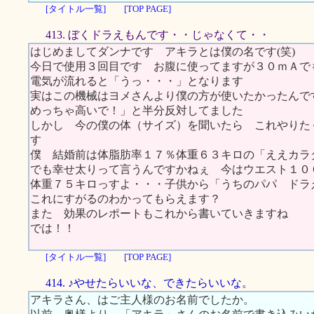
[タイトル一覧]
[TOP PAGE]
413. ぼくドラえもんです・・じゃなくて・・
はじめましてダンナです アキラとは僕の名です(笑)
今日で使用３回目です お腹に使ってますが３０ｍＡでも
電気が流れると「うっ・・・」となります
実はこの機械はヨメさんより僕の方が使いたかったんで
めっちゃ高いで！」と半分反対してました
しかし 今の僕の体（サイズ）を聞いたら これやりた
す
僕 結婚前は体脂肪率１７％体重６３キロの「ええカラ
でも幸せ太りって言うんですかねぇ 今はウエスト１０
体重７５キロっすよ・・・子供から「うちのパパ ドラ
これにすがるのわかってもらえます？
また 効果のレポートもこれから書いていきますね
では！！
[タイトル一覧]
[TOP PAGE]
414. ♪やせたらいいな、できたらいいな。
アキラさん、はご主人様のお名前でしたか。