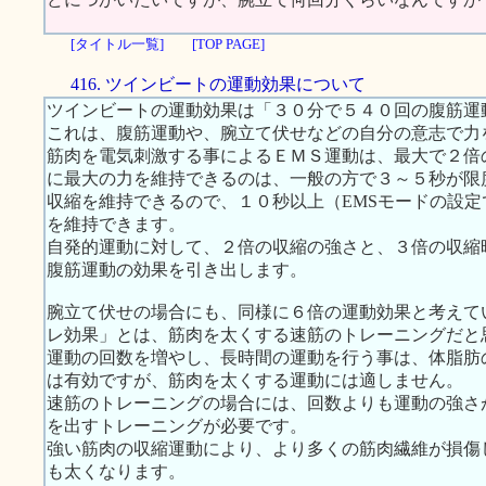
[タイトル一覧]
[TOP PAGE]
416. ツインビートの運動効果について
ツインビートの運動効果は「３０分で５４０回の腹筋運
これは、腹筋運動や、腕立て伏せなどの自分の意志で力
筋肉を電気刺激する事によるＥＭＳ運動は、最大で２倍
に最大の力を維持できるのは、一般の方で３～５秒が限
収縮を維持できるので、１０秒以上（EMSモードの設
を維持できます。
自発的運動に対して、２倍の収縮の強さと、３倍の収縮
腹筋運動の効果を引き出します。
腕立て伏せの場合にも、同様に６倍の運動効果と考えて
レ効果」とは、筋肉を太くする速筋のトレーニングだと
運動の回数を増やし、長時間の運動を行う事は、体脂肪
は有効ですが、筋肉を太くする運動には適しません。
速筋のトレーニングの場合には、回数よりも運動の強さ
を出すトレーニングが必要です。
強い筋肉の収縮運動により、より多くの筋肉繊維が損傷
も太くなります。