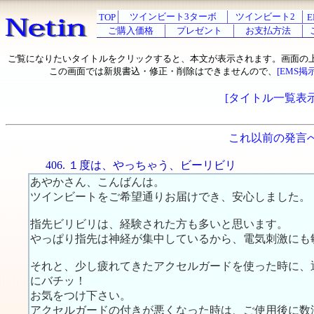
ツインビート3ターボ
ツインビート2
TOP
E
ご購入価格
プレゼント
お支払方法
ご覧になりたいタイトルをクリックすると、本文が表示されます。画面の
この画面では新規書込・修正・削除はできませんので、
[EMS掲
[タイトル一覧表示
これ以前の発言
406. １度は、やっちゃう、ビーリビリ
あやかさん、こんばんは。
ツインビートをご希望通りお届けでき、安心しました。
指先ビリビリは、経験された方も多いと思います。
やっぱり指先は神経が集中しているから、電気刺激にも
それと、少し疲れてきたアクセルガードを使った時に、
にバチッ！
お気をつけ下さい。
アクセルガードの付きが悪くなった時は、ご使用後に数