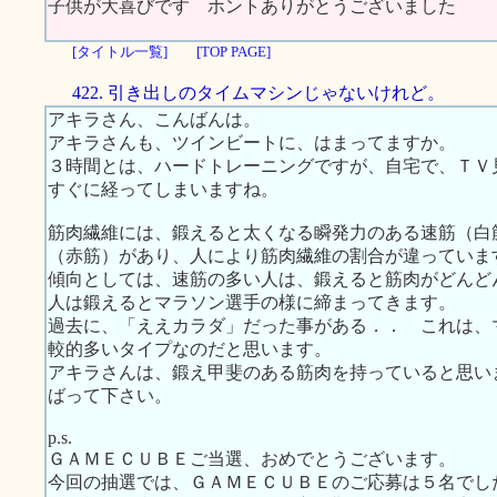
子供が大喜びです ホントありがとうございました
[タイトル一覧]
[TOP PAGE]
422. 引き出しのタイムマシンじゃないけれど。
アキラさん、こんばんは。
アキラさんも、ツインビートに、はまってますか。
３時間とは、ハードトレーニングですが、自宅で、ＴＶ
すぐに経ってしまいますね。
筋肉繊維には、鍛えると太くなる瞬発力のある速筋（白
（赤筋）があり、人により筋肉繊維の割合が違っていま
傾向としては、速筋の多い人は、鍛えると筋肉がどんど
人は鍛えるとマラソン選手の様に締まってきます。
過去に、「ええカラダ」だった事がある．． これは、
較的多いタイプなのだと思います。
アキラさんは、鍛え甲斐のある筋肉を持っていると思い
ばって下さい。
p.s.
ＧＡＭＥＣＵＢＥご当選、おめでとうございます。
今回の抽選では、ＧＡＭＥＣＵＢＥのご応募は５名でし