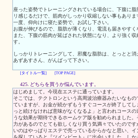
座った姿勢でトレーニングされている場合に、下腹に脂
リ感じるだけで、筋肉がしっかり収縮しない事もありま
一度、仰向けに寝た姿勢で、お試し下さい。
お腹が伸びるので、脂肪が薄くなり、電流も届きやすく
また、下腹の筋肉が延ばされた状態になり、より強く収
す。
しっかりトレーニングして、邪魔な脂肪は、とっとと消
あずあすさん、がんばって下さい。
[タイトル一覧]
[TOP PAGE]
425. どちらを買うか悩んでいます。
はじめまして。今現在エステに通っています。
そこでは、テクトロンという高周波治療器みたいなもの
ていますが、お金が続かずもうすぐコースが終了してし
っと続けなければ意味がなくなるよ」と言われコースの
うな効果が期待できるホームケア版を勧められました。
力があるのでとても欲しくなり買う気満々でいたのです
いのはやっぱりエステで売っているからかなと思い、イ
を探していると『ツインビート』に出会いました。しかも