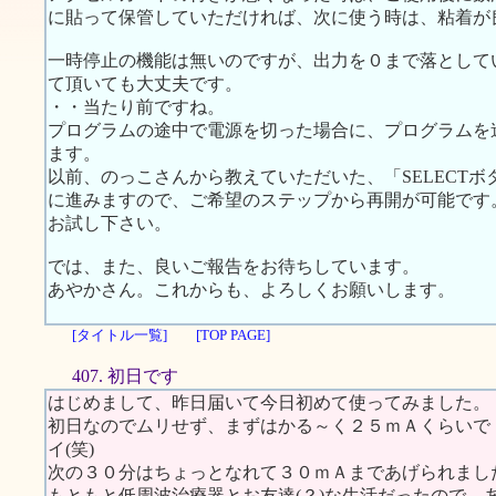
に貼って保管していただければ、次に使う時は、粘着が
一時停止の機能は無いのですが、出力を０まで落として
て頂いても大丈夫です。
・・当たり前ですね。
プログラムの途中で電源を切った場合に、プログラムを
ます。
以前、のっこさんから教えていただいた、「SELECT
に進みますので、ご希望のステップから再開が可能です
お試し下さい。
では、また、良いご報告をお待ちしています。
あやかさん。これからも、よろしくお願いします。
[タイトル一覧]
[TOP PAGE]
407. 初日です
はじめまして、昨日届いて今日初めて使ってみました。
初日なのでムリせず、まずはかる～く２５ｍＡくらいで
イ(笑)
次の３０分はちょっとなれて３０ｍＡまであげられまし
もともと低周波治療器とお友達(？)な生活だったので、