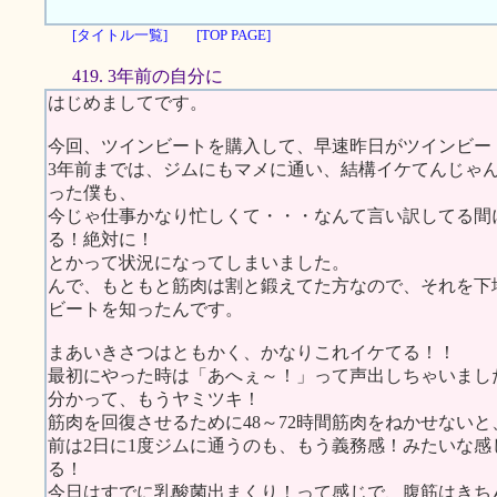
[タイトル一覧]
[TOP PAGE]
419. 3年前の自分に
はじめましてです。
今回、ツインビートを購入して、早速昨日がツインビー
3年前までは、ジムにもマメに通い、結構イケてんじゃ
った僕も、
今じゃ仕事かなり忙しくて・・・なんて言い訳してる間
る！絶対に！
とかって状況になってしまいました。
んで、もともと筋肉は割と鍛えてた方なので、それを下
ビートを知ったんです。
まあいきさつはともかく、かなりこれイケてる！！
最初にやった時は「あへぇ～！」って声出しちゃいまし
分かって、もうヤミツキ！
筋肉を回復させるために48～72時間筋肉をねかせない
前は2日に1度ジムに通うのも、もう義務感！みたいな
る！
今日はすでに乳酸菌出まくり！って感じで、腹筋はきち