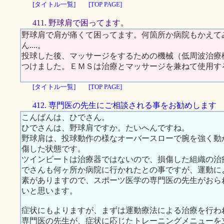
[タイトル一覧]
[TOP PAGE]
411. 野球肩で困ってます。
野球肩で肩が痛くて困ってます。何箇所か病院もかえて
ん....。
投球した後、マッサージをするための機械（低周波治療
つけました。ＥＭＳは治療とマッサージを兼ねて使用す
[タイトル一覧]
[TOP PAGE]
412. 専門医の先生にご相談される事をお勧めします
こんばんは、ひでさん。
ひでさんは、野球肩ですか。たいへんですね。
野球肩は、投球動作の様なオーバースローで腕を強く動
傷した状態です。
ツインビートは治療器ではないので、損傷した組織の治
でさんも何ヶ所か病院に行かれたとの事ですが、運動に
素がありますので、スポーツ医学の専門医の先生がおら
いと思います。
症状にもよりますが、まずは運動療法による治療を行わ
専門医の先生が、症状に応じたトレーニングメニューを