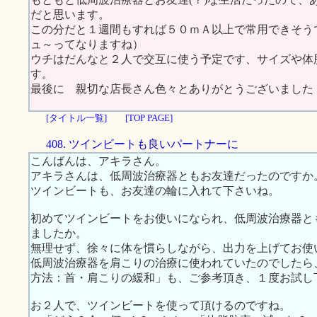
だと思います。
この分だと１週間もすれば５０ｍＡ以上で常用できそう
ュ～ってなりますね）
ウチはだんなと２人で交互に使う予定です、サイズや体
す。
最後に 親切な店長さん色々とありがとうございました
[タイトル一覧]
[TOP PAGE]
408. ツインビートも良いパートナーに
こんばんは、アキラさん。
アキラさんは、低周波治療器ともお友達だったのですか
ツインビートも、お友達の輪に入れて下さいね。
初めてツインビートをお使いになられ、低周波治療器と
ましたか。
無理せず、徐々に体を慣らしながら、出力を上げてお使
低周波治療器を肩こりの治療に使われていたのでしたら、以下
方法：首・肩こりの緩和」も、ご参考頂き、１度お試し
お２人で、ツインビートを使って頂けるのですね。