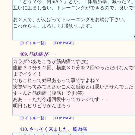
「どう？今、何mA？」とか、「体脂肪率、減った？」
互いに励まし合い、トレーニングができるので、良いで
お２人で、がんばってトレーニングをお続け下さい。
これからも、よろしくお願いします。
[タイトル一覧]
[TOP PAGE]
409. 筋肉痛が・・
カラダのあちこちが筋肉痛です(笑)
腹筋３０分を２回、横腹３０分を２回やっただけなんで
までイタイ！
でもこれって効果あるって事ですよね？
実際やってみてまさかこんな感触とは思いませんでした
ず～んと筋肉痛（腹筋）です(笑)
ああ・・ただ今超回復中ってカンジです・・
明日もビリビリがんばろう
[タイトル一覧]
[TOP PAGE]
410. さっそく来ました、筋肉痛