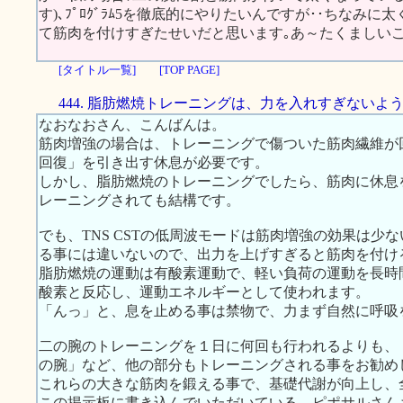
す)､ﾌﾟﾛｸﾞﾗﾑ5を徹底的にやりたいんですが･･ちなみに太
て筋肉を付けすぎたせいだと思います｡あ～たくましいこ
[タイトル一覧]
[TOP PAGE]
444. 脂肪燃焼トレーニングは、力を入れすぎないよ
なおなおさん、こんばんは。
筋肉増強の場合は、トレーニングで傷ついた筋肉繊維が
回復」を引き出す休息が必要です。
しかし、脂肪燃焼のトレーニングでしたら、筋肉に休息
レーニングされても結構です。
でも、TNS CSTの低周波モードは筋肉増強の効果は少
る事には違いないので、出力を上げすぎると筋肉を付け
脂肪燃焼の運動は有酸素運動で、軽い負荷の運動を長時
酸素と反応し、運動エネルギーとして使われます。
「んっ」と、息を止める事は禁物で、力まず自然に呼吸
二の腕のトレーニングを１日に何回も行われるよりも、
の腕」など、他の部分もトレーニングされる事をお勧め
これらの大きな筋肉を鍛える事で、基礎代謝が向上し、
この掲示板に書き込んでいただいている、ピポサルさん