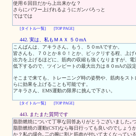
使用６回目だから上出来かな？
さらにパワー上げれるようにガンバろっと
ではでは
[タイトル一覧]
[TOP PAGE]
442. 実は、私もＭＡＸ ５０mA
こんばんは、アキラさん。もう、５０mAですか。
皆さんも、７０とか８０！とか、ビックリする程、上げ
出力を上げるほどに、筋肉の収縮も強くなりますが、電
低下するので、ツインビートの最大出力は８０mAの設
そこまで来ても、トレーニング時の姿勢や、筋肉をスト
らに効果を上げることも可能です。
アキラさん、EMS運動の限界に挑んで下さい。
[タイトル一覧]
[TOP PAGE]
443. またまた質問です
脂肪燃焼について丁寧な回答ありがとうございました｡
脂肪燃焼の運動(CST)なら毎日行っても良いのでしょう
か？私の場合､二の腕に割と筋肉が付いて太くなっている