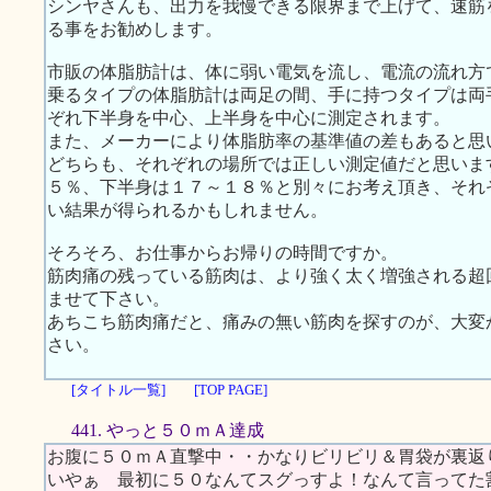
シンヤさんも、出力を我慢できる限界まで上げて、速筋
る事をお勧めします。
市販の体脂肪計は、体に弱い電気を流し、電流の流れ方
乗るタイプの体脂肪計は両足の間、手に持つタイプは両
ぞれ下半身を中心、上半身を中心に測定されます。
また、メーカーにより体脂肪率の基準値の差もあると思
どちらも、それぞれの場所では正しい測定値だと思いま
５％、下半身は１７～１８％と別々にお考え頂き、それ
い結果が得られるかもしれません。
そろそろ、お仕事からお帰りの時間ですか。
筋肉痛の残っている筋肉は、より強く太く増強される超
ませて下さい。
あちこち筋肉痛だと、痛みの無い筋肉を探すのが、大変
さい。
[タイトル一覧]
[TOP PAGE]
441. やっと５０ｍＡ達成
お腹に５０ｍＡ直撃中・・かなりビリビリ＆胃袋が裏返
いやぁ 最初に５０なんてスグっすよ！なんて言ってた