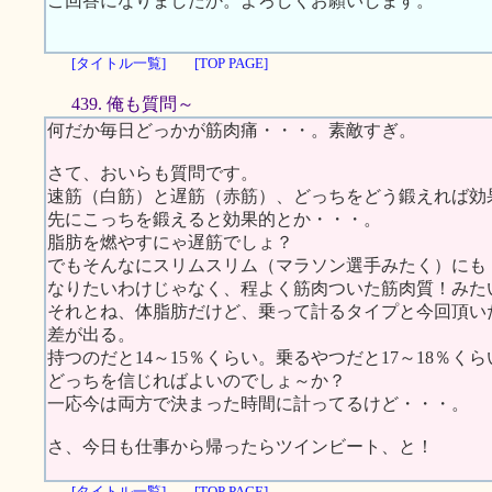
ご回答になりましたか。よろしくお願いします。
[タイトル一覧]
[TOP PAGE]
439. 俺も質問～
何だか毎日どっかが筋肉痛・・・。素敵すぎ。
さて、おいらも質問です。
速筋（白筋）と遅筋（赤筋）、どっちをどう鍛えれば効
先にこっちを鍛えると効果的とか・・・。
脂肪を燃やすにゃ遅筋でしょ？
でもそんなにスリムスリム（マラソン選手みたく）にも
なりたいわけじゃなく、程よく筋肉ついた筋肉質！みた
それとね、体脂肪だけど、乗って計るタイプと今回頂い
差が出る。
持つのだと14～15％くらい。乗るやつだと17～18％くら
どっちを信じればよいのでしょ～か？
一応今は両方で決まった時間に計ってるけど・・・。
さ、今日も仕事から帰ったらツインビート、と！
[タイトル一覧]
[TOP PAGE]