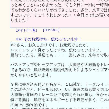
っと早くしといたらよかった。でも２日に一回は一時間
でもわかるくらいハリが出てきました。多分、文章では
すごいです。すごくうれしかった！！今日はそれが言い
りました！
[タイトル一覧]
[TOP PAGE]
432. そのお気持ち、伝わっています！
sakiさん、お久しぶりです。お元気でしたか。
バストアップ！良かったですね。伝わっていますよ。
夏前でしたら、浜辺でも．．． 楽しみは、来年まで取
バストアップやヒップアップは、大胸筋や大殿筋をトレ
できるので、脂肪燃焼や基礎代謝向上によるシェイプア
かりやすいと思います。
９月に書き込み頂いた時から、１kg減で、トータル４．
この調子だと、ビールもおいしい、食欲の秋も乗り切れ
大胸筋や背筋のトレーニングを加えられた事も、良かっ
特に背筋は、脂肪をエネルギーとする遅筋が多く、これ
の向上に効果的です。