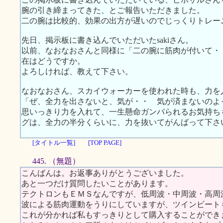
腕の引き締まってきた、とご報告いただきました。
二の腕は比較的、効果の出方が遅いのでじっくりトレー
先日、掲示板に書き込んでいただいたsakiさん。
以前、なおなおさんと同様に「二の腕に筋肉が付いて・
在はどうですか。
よろしければ、教えて下さい。
なおなおさん、スカイウォーカーを使われた時も、力を
「ぜ、全力を出さないと、気が・・ 気が済まないのよ
思いっきり力を入れて、一生懸命ガンバられるお気持ち
グは、全力の半分くらいに、力を抜いてがんばって下さ
[タイトル一覧]
[TOP PAGE]
445. （無題）
こんばんは。お返事ありがとうございました。
あと一つだけ質問したいことがあります。
テクトロンもＥＭＳなんですが、低周波・中周波・高周
波による筋肉運動をうりにしていますが、ツインビート
これが分かれば私もすっきりとして購入することができ