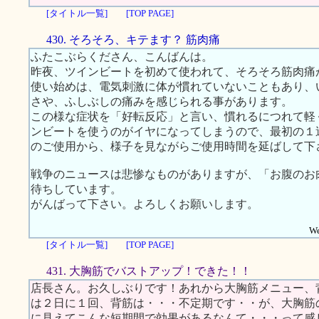
[タイトル一覧]
[TOP PAGE]
430. そろそろ、キテます？ 筋肉痛
ふたこぶらくださん、こんばんは。
昨夜、ツインビートを初めて使われて、そろそろ筋肉痛
使い始めは、電気刺激に体が慣れていないこともあり、
さや、ふしぶしの痛みを感じられる事があります。
この様な症状を「好転反応」と言い、慣れるにつれて軽
ンビートを使うのがイヤになってしまうので、最初の１
のご使用から、様子を見ながらご使用時間を延ばして下
戦争のニュースは悲惨なものがありますが、「お腹のお
待ちしています。
がんばって下さい。よろしくお願いします。
We
[タイトル一覧]
[TOP PAGE]
431. 大胸筋でバストアップ！できた！！
店長さん。お久しぶりです！あれから大胸筋メニュー、
は２日に１回、背筋は・・・不定期です・・が、大胸筋
に見えてこんな短期間で効果があるなんて・・・って感