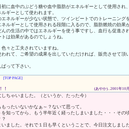
最初に血中のぶどう糖や血中脂肪がエネルギーとして使用され
ネルギーとして使われます。
のエネルギーが少ない状態で、ツインビートでのトレーニング
エネルギーとして使用される段階に入るので、脂肪燃焼の効果
だんの生活の中ではエネルギーを使う事ですし、血行も促進さ
ートは効果があるのでしょうね。
、色々と工夫されていますね。
使われて、ご希望の成果を出していただければ、販売させて頂
。
んばって下さい。
[TOP PAGE]
ん！！
(あやか)...2001年1
文しちゃいました。（というか、たった今）
ももったいないかなぁ～？ないて思って。
トを知ってから、もう半年近く経ったしまいました・・・その
？？
まいました。それで１日も早くということで、今日注文しまし