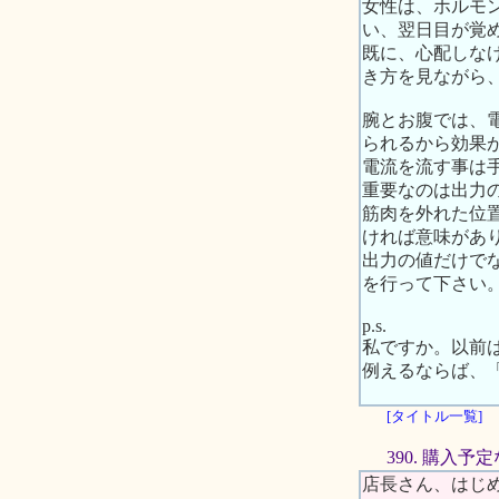
女性は、ホルモ
い、翌日目が覚
既に、心配しな
き方を見ながら
腕とお腹では、
られるから効果
電流を流す事は
重要なのは出力
筋肉を外れた位
ければ意味があ
出力の値だけで
を行って下さい
p.s.
私ですか。以前
例えるならば、
[タイトル一覧]
390. 購入
店長さん、はじ