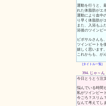
運動を行うと、
れた体脂肪がエ
運動により血中
り早く体脂肪が
また、入浴もふ
浴後のツインビ
ピポサルさんも
ツインビートを
嬉しく思います
これからも、が
[タイトル一覧]
394. じゃ～
今日とうとう注
悩んでいる時間
私がツインビー
今ごろ？スリム
なんて考えてし