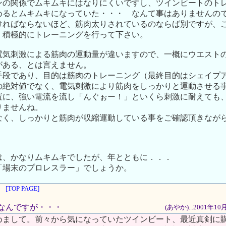
ンの関係でムキムキにはなりにくいですし、ツインビートのト
めるとムキムキになっていた・・・ なんて事はありませんの
ければならないほど、筋肉太りされているのならば別ですが、
、積極的にトレーニングを行って下さい。
電気刺激による筋肉の運動量が違いますので、一概にウエスト
がある、とは言えません。
手段であり、目的は筋肉のトレーニング（最終目的はシェイプ
の絶対値でなく、電気刺激により筋肉をしっかりと運動させる
置に、強い電流を流し「んぐぉー！」といくら刺激に耐えても
りませんね。
なく、しっかりと筋肉が収縮運動している事をご確認頂きなが
。
は、かなりムキムキでしたが、年とともに．．．
「場末のプロレスラー」でしょうか。
[TOP PAGE]
予定なんですが・・・
(あやか)...2001年1
めまして。前々から気になっていたツインビート、最近真剣に