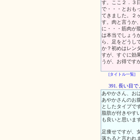
す。ここ２．３
で・・・とおも
てきました。２
す。肉と言うか
に・・・筋肉が
は本当でしょう
ら、足をどうし
か？初めはレン
すが、すぐに効
うが、お得です
[タイトル一覧]
391. 長い
あやかさん、お
あやかさんのお
としたタイプで
脂肪が付きやす
も良いと思いま
足痩せですが、
落ちると言われ