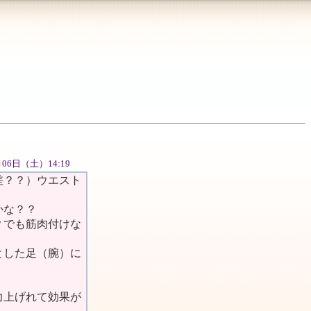
0月06日（土）14:19
差？？）ウエスト
かな？？
？でも筋肉付けな
とした足（腕）に
力上げれて効果が