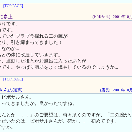
[TOP PAGE]
りに参上
(ピポサル)...2001年1
ぶりです。
コです。
していたブラブラ揺れる二の腕が
なり、引き締まってきました！
のか...
もとの体に改造していきます。
か、運動した後とかお風呂に入ったあとが
です。やっばり脂肪をよく燃やしているのでしょうか...
[TOP PAGE]
ルさんの知恵
(店長)...2001年1
。ピポサルさん。
まってきましたか。良かったですね。
なんとか．．．」のご要望は、時々頂くのですが、「二の腕が
ただいたのは、ピポサルさんが、確か．． 初めてです。
ですか。