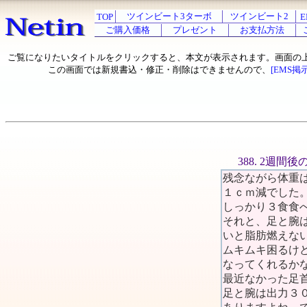
ツインビート3ターボ
ツインビート2
TOP
E
ご購入価格
プレゼント
お支払方法
ご覧になりたいタイトルをクリックすると、本文が表示されます。画面の
この画面では新規書込・修正・削除はできませんので、
[EMS掲
388. 2週間
残念ながら体重
１ｃｍ減でした
しっかり３食食
それと、足と腕
いと脂肪燃えな
ムキムキ困るけど
なってくれるか
最近なかった足
足と腕は出力３