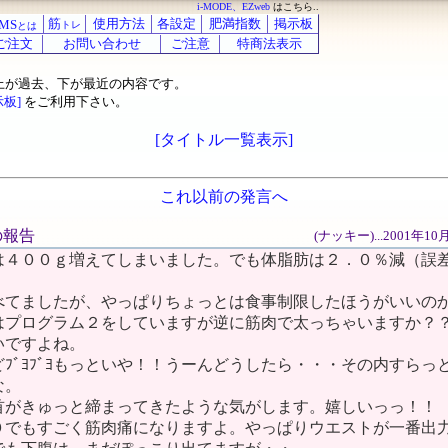
i-MODE、EZweb
はこちら..
筋
使用方法
各設定
肥満指数
掲示板
MS
トレ
とは
ご注文
お問い合わせ
ご注意
特商法表示
上が過去、下が最近の内容です。
示板]
をご利用下さい。
[タイトル一覧表示]
これ以前の発言へ
後の報告
(ナッキー)...2001年1
は４００ｇ増えてしまいました。でも体脂肪は２．０％減（誤
。
べてましたが、やっぱりちょっとは食事制限したほうがいいの
はプログラム２をしていますが逆に筋肉で太っちゃいますか？
いですよね。
ﾌﾞﾖﾌﾞﾖもっといや！！うーんどうしたら・・・その内すらっ
な。
首がきゅっと締まってきたような気がします。嬉しいっっ！！
０でもすごく筋肉痛になりますよ。やっぱりウエストが一番出