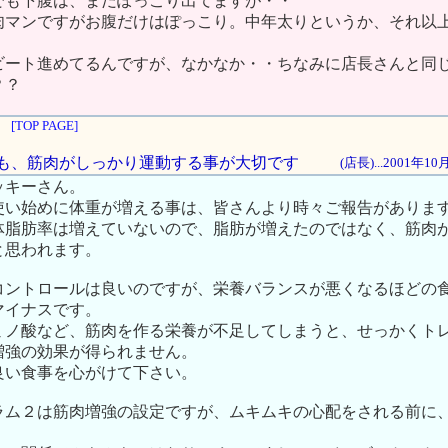
でも下腹は、まだぽっこり出てますが・・
肉マンですがお腹だけはぽっこり。中年太りというか、それ以
。
ビート進めてるんですが、なかなか・・ちなみに店長さんと同
？？
[TOP PAGE]
よりも、筋肉がしっかり運動する事が大切です
(店長)...2001年1
ッキーさん。
使い始めに体重が増える事は、皆さんより時々ご報告がありま
体脂肪率は増えていないので、脂肪が増えたのではなく、筋肉
と思われます。
コントロールは良いのですが、栄養バランスが悪くなるほどの
マイナスです。
ミノ酸など、筋肉を作る栄養が不足してしまうと、せっかくト
増強の効果が得られません。
良い食事を心がけて下さい。
ラム２は筋肉増強の設定ですが、ムキムキの心配をされる前に