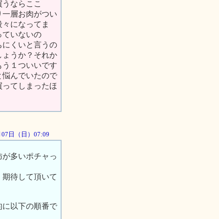
買うならここ
り一層お肉がつい
段々になってま
っていないの
ちにくいと言うの
しょうか？それか
もう１ついいです
と悩んでいたので
買ってしまったほ
0月07日（日）07:09
肪が多いポチャっ
、期待して頂いて
的に以下の順番で