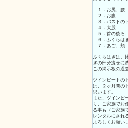
１．お尻、腰
２．お腹
３．バストの
４．太股
５．首の後ろ
６．ふくらは
７．あご、頬
ふくらはぎは、
ぎの部分痩せに
この掲示板の過
ツインビートの
は、２ヶ月間の
思います。
また、ツインビ
り、ご家族でお
る事も（ご家族
レンタルにされ
よろしくお願い