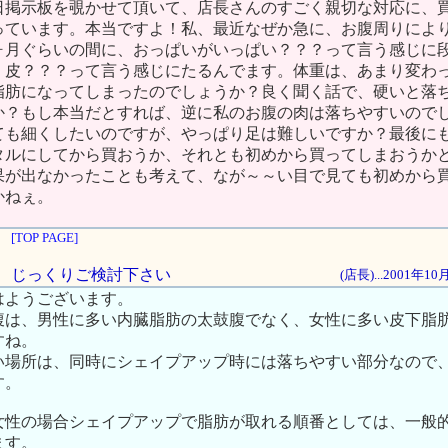
日掲示板を覗かせて頂いて、店長さんのすごく親切な対応に、
っています。本当ですよ！私、最近なぜか急に、お腹周りによ
ヶ月ぐらいの間に、おっぱいがいっぱい？？？って言う感じに
、皮？？？って言う感じにたるんでます。体重は、あまり変わ
脂肪になってしまったのでしょうか？良く聞く話で、硬いと落
か？もし本当だとすれば、逆に私のお腹の肉は落ちやすいので
ても細くしたいのですが、やっぱり足は難しいですか？最後に
タルにしてから買おうか、それとも初めから買ってしまおうか
果が出なかったことも考えて、なが～～い目で見ても初めから
かねぇ。
[TOP PAGE]
目で、じっくりご検討下さい
(店長)...2001年1
はようございます。
腹は、男性に多い内臓脂肪の太鼓腹でなく、女性に多い皮下脂
すね。
い場所は、同時にシェイプアップ時には落ちやすい部分なので
す。
女性の場合シェイプアップで脂肪が取れる順番としては、一般
ます。