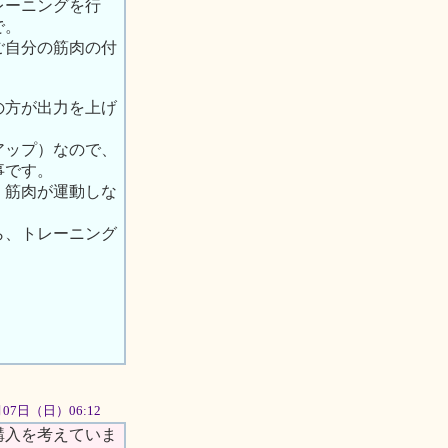
レーニングを行
で。
ご自分の筋肉の付
の方が出力を上げ
アップ）なので、
事です。
、筋肉が運動しな
ら、トレーニング
0月07日（日）06:12
購入を考えていま