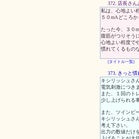
372. 店長
私は、心地よい
５０mAどころ
たった今、３０
腹筋がつりそう
心地よい程度で
慣れてくるもの
[タイトル一覧]
373. きっと
キシリッシュさ
電気刺激につき
また、１回のト
少し上げられる
また、ツインビ
キシリッシュさ
考え下さい。
出力の数値だけ
上げることが大