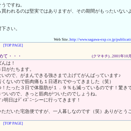
そうですね。
ら買われるのは堅実ではありますが、その期間がもったいない
討下さい。
Web Site..
http://www.sagawa-exp.co.jp/publica
[TOP PAGE]
じめて・・・
(クマキチ)...2001年1
ばんは！
３日がたちます。
ないので、がまんできる強さまで上げてがんばっています♪
若くないので筋肉痛も１日遅れでやってきました（笑）
つ！たった３日で体脂肪が１．９％も減っているのです！驚き
きついので、きっと筋肉がついたのでしょうね。
♪明日はﾃﾞｨｽﾞﾆｰシーに行ってきます！
いただいた宅急便ですが、一人暮しなのです（笑）ありがとうご
[TOP PAGE]