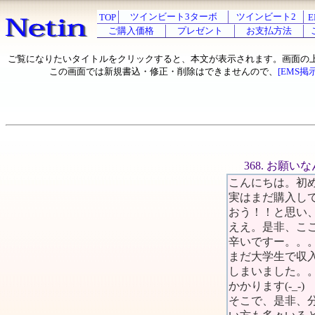
ツインビート3ターボ
ツインビート2
TOP
E
ご購入価格
プレゼント
お支払方法
ご覧になりたいタイトルをクリックすると、本文が表示されます。画面の
この画面では新規書込・修正・削除はできませんので、
[EMS掲
368. お願
こんにちは。初め
実はまだ購入し
おう！！と思い
ええ。是非、こ
辛いですー。。
まだ大学生で収
しまいました。。
かかります(-_-
そこで、是非、