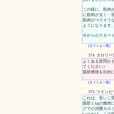
この様に、筋肉
に筋肉が太く・
筋肉がつりそう
ようになります
今からがスター
[タイトル一覧]
374. カロ
よくある質問か
てください）
脂肪燃焼を目的
[タイトル一覧]
375. ツイ
これは、良いご
脂肪１kgの燃
グでの消費カロ
いつかは、この