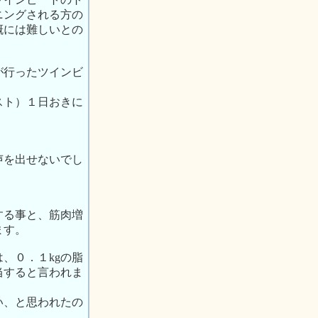
ニングされる方の
概には難しいとの
が行ったツインビ
スト）１日おきに
声を出せないでし
する事と、筋肉増
ます。
、０．１kgの脂
当すると言われま
い、と思われたの