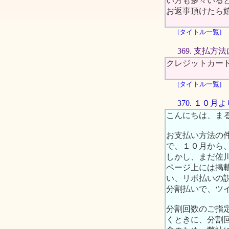
い方も多々いる
お返事頂けたら
[タイトル一覧]
369. 支払方
クレジットカー
[タイトル一覧]
370. １０
こんにちは、ま
お支払い方法の
で、１０月から
しかし、まだ佐
ページ上には掲
い、リボ払いの
分割払いで、ツ
分割回数のご指
くときに、分割