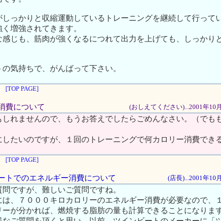
がしっかりと収縮運動しているトレーニングを継続して行って
強く増強されてきます。
な感じも、筋肉が強くなるにつれて出力を上げても、しっかり
。
トの気持ちで、がんばって下さい。
[TOP PAGE]
リー消費について
(おしえてください)...2001年10
もしれませんので、もうお答えでしたらごめんなさい。（でも
にしたいのですが、１回のトレーニングで何カロリー消費でき
[TOP PAGE]
ンビートでのエネルギー消費について
(店長)...2001年1
質問ですが、難しいご質問ですね。
焼には、７０００キロカロリーのエネルギー消費が必要なので、
リーが分かれば、燃焼する脂肪の量も計算できることになりま
様なご質問を頂くと思い、以前、ツインビートのメーカーに「