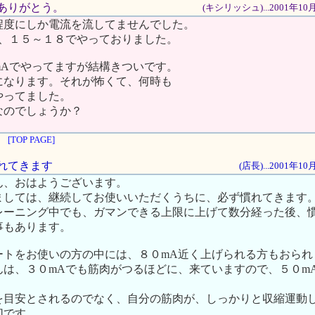
さんありがとう。
(キシリッシュ)...2001年10
程度にしか電流を流してませんでした。
か、１５～１８でやっておりました。
mAでやってますが結構きついです。
になります。それが怖くて、何時も
やってました。
なのでしょうか？
[TOP PAGE]
慣れてきます
(店長)...2001年1
ん、おはようございます。
ましては、継続してお使いいただくうちに、必ず慣れてきます
レーニング中でも、ガマンできる上限に上げて数分経った後、
事もあります。
ートをお使いの方の中には、８０mA近く上げられる方もおられ
んは、３０mAでも筋肉がつるほどに、来ていますので、５０m
を目安とされるのでなく、自分の筋肉が、しっかりと収縮運動
切です。