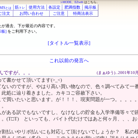
i-MODE、EZweb
はこちら..
筋
使用方法
各設定
肥満指数
掲示板
MS
トレ
とは
ご注文
お問い合わせ
ご注意
特商法表示
上が過去、下が最近の内容です。
示板]
をご利用下さい。
[タイトル一覧表示]
これ以前の発言へ
いなんですが。。。
(まぁゆう)...2001年1
て書かせて頂いてます(>_<)
てないのですが、やはり高い買い物なので、色々調べてみて一
、此処に辿り着きました。カキコご容赦下さい。
こで買いたいと思います。が！！！、現実問題が一つ。。。。
。。
入がある訳でもないですし、なけなしの貯金も入学準備等々で
。(T□T) といっても、バイト代だけではあと何ヶ月、、、お
)
分割払いやリボ払いにも対応して頂けないでしょうか？ 私の