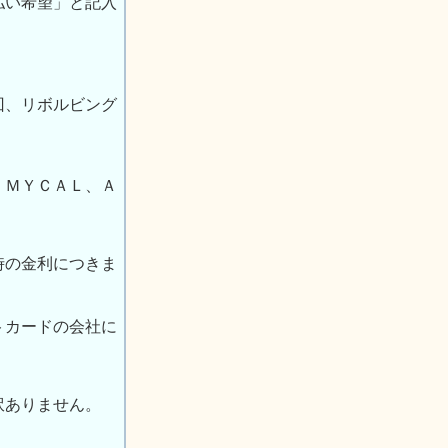
払い希望」と記入
回、リボルビング
、ＭＹＣＡＬ、Ａ
時の金利につきま
トカードの会社に
訳ありません。