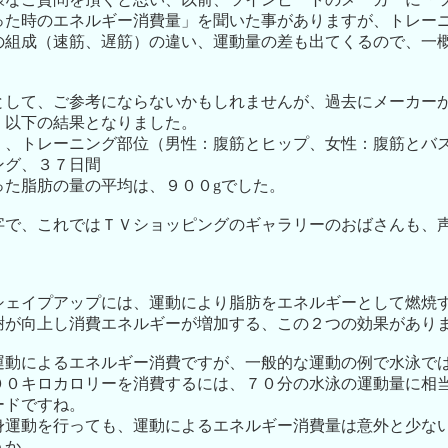
った時のエネルギー消費量」を聞いた事がありますが、トレー
の組成（速筋、遅筋）の違い、運動量の差も出てくるので、一
として、ご参考にならないかもしれませんが、過去にメーカー
、以下の結果となりました。
、トレーニング部位（男性：腹筋とヒップ、女性：腹筋とバ
ング、３７日間
った脂肪の量の平均は、９００gでした。
字で、これではＴＶショッピングのギャラリーのおばさんも、
シェイプアップには、運動により脂肪をエネルギーとして燃焼
謝が向上し消費エネルギーが増加する、この２つの効果があり
運動によるエネルギー消費ですが、一般的な運動の例で水泳では
００キロカロリーを消費するには、７０分の水泳の運動量に相
ードですね。
身運動を行っても、運動によるエネルギー消費量は意外と少な
ょうか。