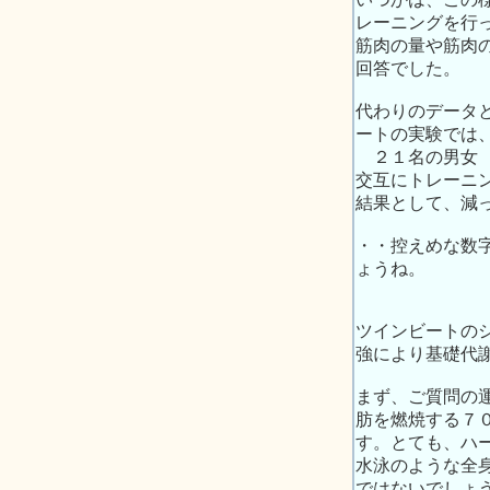
レーニングを行
筋肉の量や筋肉
回答でした。
代わりのデータ
ートの実験では
２１名の男女 
交互にトレーニ
結果として、減
・・控えめな数
ょうね。
ツインビートの
強により基礎代
まず、ご質問の
肪を燃焼する７
す。とても、ハ
水泳のような全
ではないでし