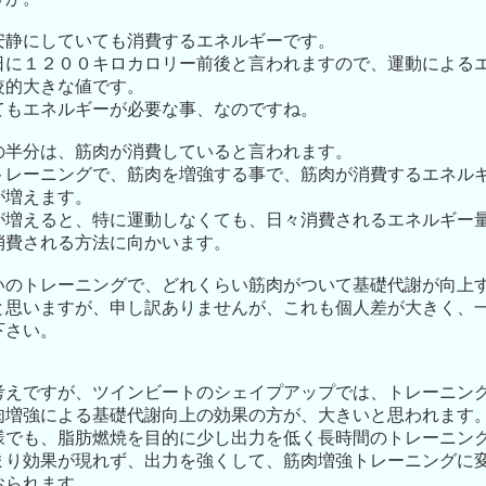
安静にしていても消費するエネルギーです。
日に１２００キロカロリー前後と言われますので、運動による
較的大きな値です。
てもエネルギーが必要な事、なのですね。
の半分は、筋肉が消費していると言われます。
トレーニングで、筋肉を増強する事で、筋肉が消費するエネル
が増えます。
が増えると、特に運動しなくても、日々消費されるエネルギー
消費される方法に向かいます。
いのトレーニングで、どれくらい筋肉がついて基礎代謝が向上
と思いますが、申し訳ありませんが、これも個人差が大きく、
下さい。
考えですが、ツインビートのシェイプアップでは、トレーニン
肉増強による基礎代謝向上の効果の方が、大きいと思われます
様でも、脂肪燃焼を目的に少し出力を低く長時間のトレーニン
まり効果が現れず、出力を強くして、筋肉増強トレーニングに
おられます。