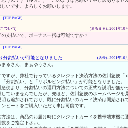
と思うんです（多分。） このようなお願いで申し訳ありませ
嬉しいです。よろしくお願いします。
[TOP PAGE]
法について
(まるまる)...2001年1
ドの支払いで、ボーナス一括は可能ですか？
[TOP PAGE]
月より分割払いが可能となりました
(店長)...2001年1
るまるさん、まぁゆうさん。
件ですが、弊社で行っているクレジット決済方法の佐川急便「
、「分割払い」と「リボルビング払い」が可能となりました。
川急便より、分割払いの運用方法についての正式な説明が無か
載していませんでしたが、先ほど、佐川急便のホームページを
説明も追加されており、既に分割払いのカード決済は開始され
インビートをご購入いただく事は可能です。
定方法は、商品のお届け時にクレジットカードを携帯端末機に
回数をご指定下さい。