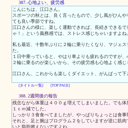
387. 心地よい、疲労感
こんにちは、江口さん。
スポーツの秋とは、良く言ったもので、少し風がひんや
ても良い季節ですね。
江口さんの様に、楽しく運動できれば、長続きできるで
ゃ！」という義務感では、ストレス感じちゃいますよね
私も最近、十数年ぶりに２輪に乗りたくなり、マジェス
た。
１日中乗っていると、やはり車よりも疲れるのですが、
２輪に乗るのが楽しいから、その疲労感も心地よく感じ
江口さん、これからも楽しくダイエット、がんばって下
[タイトル一覧]
[TOP PAGE]
388. 2週間後の報告
残念ながら体重は４００ｇ増えてしまいました。でも体
１ｃｍ減でした。
しっかり３食食べてましたが、やっぱりちょっとは食事
それと、足と腕はプログラム２をしていますが逆に筋肉
いと脂肪燃えないですよね。