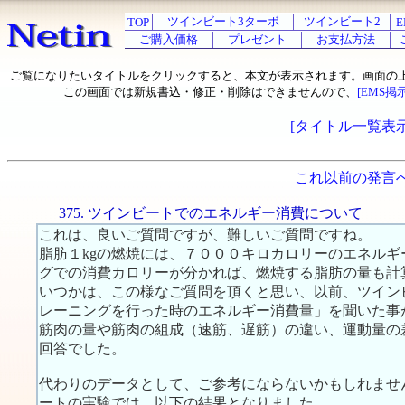
ツインビート3ターボ
ツインビート2
TOP
E
ご購入価格
プレゼント
お支払方法
ご覧になりたいタイトルをクリックすると、本文が表示されます。画面の
この画面では新規書込・修正・削除はできませんので、
[EMS掲
[タイトル一覧表示
これ以前の発言
375. ツインビートでのエネルギー消費について
これは、良いご質問ですが、難しいご質問ですね。
脂肪１kgの燃焼には、７０００キロカロリーのエネル
グでの消費カロリーが分かれば、燃焼する脂肪の量も計
いつかは、この様なご質問を頂くと思い、以前、ツイン
レーニングを行った時のエネルギー消費量」を聞いた事
筋肉の量や筋肉の組成（速筋、遅筋）の違い、運動量の
回答でした。
代わりのデータとして、ご参考にならないかもしれませ
ートの実験では、以下の結果となりました。