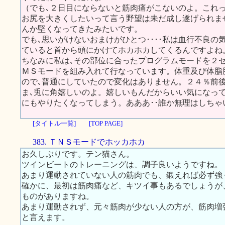
（でも､２日目にならないと筋肉痛がこないのよ。これ
お尻を大きくしたいって言う野望は未だ成し遂げられま
んか堅くなってきたみたいです。
でも､思いがけないおまけがひとつ････私は血行不良の
ていると首から頭にかけてホカホカしてくるんですよね
ちなみに私は､その部位に合ったプログラムモードを２
ＭＳモードを組み入れて行なっています。体重及び体脂
ので､普通にしていたので変化はありません。２４％前
ま､兎に角嬉しいのよ。嬉しいもんだからいい気になっ
にもやりたくなってしまう。あああ･･誰か無理はしち
[タイトル一覧]
[TOP PAGE]
383. ＴＮＳモードでホッカホカ
お久しぶりです。テン猫さん。
ツインビートのトレーニングは、調子良いようですね。
あまり運動されていない人の筋肉でも、鍛えれば必ず強
確かに、最初は筋肉痛など、キツイ事もあるでしょうが
ものがありますね。
あまり運動されず、元々筋肉が少ない人の方が、筋肉増
と言えます。