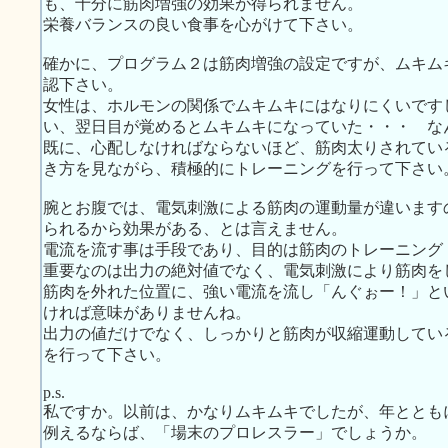
も、十分に筋肉増強の効果が得られません。
栄養バランスの良い食事を心がけて下さい。
確かに、プログラム２は筋肉増強の設定ですが、ムキム
認下さい。
女性は、ホルモンの関係でムキムキにはなりにくいです
い、翌日目が覚めるとムキムキになっていた・・・ な
既に、心配しなければならないほど、筋肉太りされてい
き方を見ながら、積極的にトレーニングを行って下さい
腕とお腹では、電気刺激による筋肉の運動量が違います
られるから効果がある、とは言えません。
電流を流す事は手段であり、目的は筋肉のトレーニング
重要なのは出力の絶対値でなく、電気刺激により筋肉を
筋肉を外れた位置に、強い電流を流し「んぐぉー！」と
ければ意味がありませんね。
出力の値だけでなく、しっかりと筋肉が収縮運動してい
を行って下さい。
p.s.
私ですか。以前は、かなりムキムキでしたが、年ととも
例えるならば、「場末のプロレスラー」でしょうか。