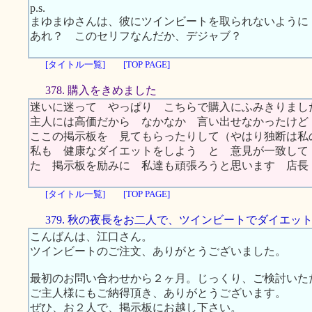
p.s.
まゆまゆさんは、彼にツインビートを取られないように
あれ？ このセリフなんだか、デジャブ？
[タイトル一覧]
[TOP PAGE]
378. 購入をきめました
迷いに迷って やっぱり こちらで購入にふみきりまし
主人には高価だから なかなか 言い出せなかったけど
ここの掲示板を 見てもらったりして（やはり独断は私
私も 健康なダイエットをしよう と 意見が一致して
た 掲示板を励みに 私達も頑張ろうと思います 店
[タイトル一覧]
[TOP PAGE]
379. 秋の夜長をお二人で、ツインビートでダイエッ
こんばんは、江口さん。
ツインビートのご注文、ありがとうございました。
最初のお問い合わせから２ヶ月。じっくり、ご検討いた
ご主人様にもご納得頂き、ありがとうございます。
ぜひ、お２人で、掲示板にお越し下さい。