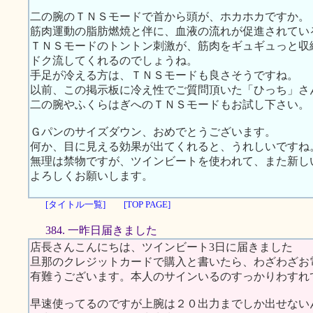
二の腕のＴＮＳモードで首から頭が、ホカホカですか。
筋肉運動の脂肪燃焼と伴に、血液の流れが促進されてい
ＴＮＳモードのトントン刺激が、筋肉をギュギュっと収
ドク流してくれるのでしょうね。
手足が冷える方は、ＴＮＳモードも良さそうですね。
以前、この掲示板に冷え性でご質問頂いた「ひっち」さ
二の腕やふくらはぎへのＴＮＳモードもお試し下さい。
Ｇパンのサイズダウン、おめでとうございます。
何か、目に見える効果が出てくれると、うれしいですね
無理は禁物ですが、ツインビートを使われて、また新し
よろしくお願いします。
[タイトル一覧]
[TOP PAGE]
384. 一昨日届きました
店長さんこんにちは、ツインビート3日に届きました
旦那のクレジットカードで購入と書いたら、わざわざお
有難うございます。本人のサインいるのすっかりわすれ
早速使ってるのですが上腕は２０出力までしか出せない