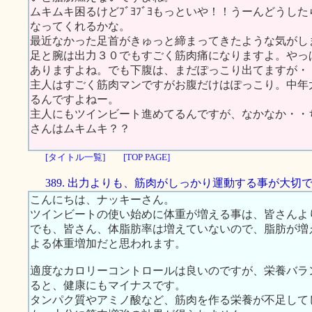
ムキムキ困るけどﾌﾞﾖﾌﾞﾖもっといや！！うーんどうし
なってくれるかな。
最近なかった足首がきゅっと締まってきたような気がし
足と腕は出力３０でもすごく筋肉痛になりますよ。やっ
ありますよね。でも下腹は、まだぽっこり出てますが・
主人はすごく筋肉マンですがお腹だけはぽっこり。中年
るんですよねー。
主人にもツインビート進めてるんですが、なかなか・・
さんはムキムキ？？
[タイトル一覧]
[TOP PAGE]
389. 出力よりも、筋肉がしっかり運動する事が大切
こんにちは、ナッキーさん。
ツインビートの使い始めに体重が増える事は、皆さんよ
でも、皆さん、体脂肪率は増えていないので、脂肪が増
よる体重増加だと思われます。
適度なカロリーコントロールは良いのですが、栄養バラ
ると、健康にもマイナスです。
タンパク質やアミノ酸など、筋肉を作る栄養が不足して