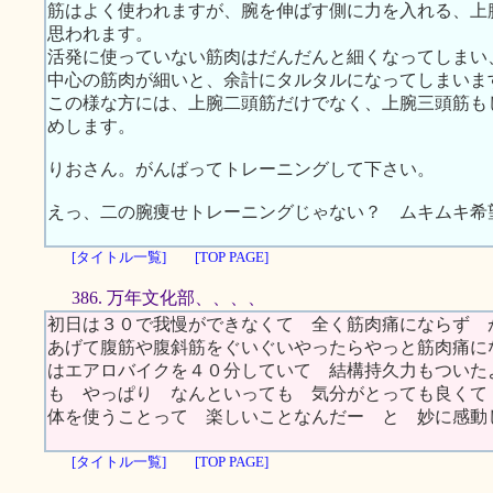
筋はよく使われますが、腕を伸ばす側に力を入れる、上
思われます。
活発に使っていない筋肉はだんだんと細くなってしまい
中心の筋肉が細いと、余計にタルタルになってしまいま
この様な方には、上腕二頭筋だけでなく、上腕三頭筋も
めします。
りおさん。がんばってトレーニングして下さい。
えっ、二の腕痩せトレーニングじゃない？ ムキムキ希
[タイトル一覧]
[TOP PAGE]
386. 万年文化部、、、、
初日は３０で我慢ができなくて 全く筋肉痛にならず 
あげて腹筋や腹斜筋をぐいぐいやったらやっと筋肉痛に
はエアロバイクを４０分していて 結構持久力もついた
も やっぱり なんといっても 気分がとっても良くて
体を使うことって 楽しいことなんだー と 妙に感
[タイトル一覧]
[TOP PAGE]