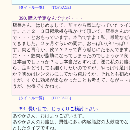
[タイトル一覧]
[TOP PAGE]
390. 購入予定なんですが・・・
店長さん、はじめまして。前々から気になっていたツイ
す。ここ２．３日掲示板を覗かせて頂いて、店長さんの
で・・・とおもっています。本当ですよ！私、最近なぜ
てきました。２ヶ月ぐらいの間に、おっぱいがいっぱい
す。肉と言うか、皮？？？って言う感じにたるんでます
に・・・筋肉が脂肪になってしまったのでしょうか？良
は本当でしょうか？もし本当だとすれば、逆に私のお腹
ら、足をどうしても細くしたいのですが、やっぱり足は
か？初めはレンタルにしてから買おうか、それとも初め
すが、すぐに効果が出なかったことも考えて、なが～～
うが、お得ですかねぇ。
[タイトル一覧]
[TOP PAGE]
391. 長い目で、じっくりご検討下さい
あやかさん、おはようございます。
あやかさんのお腹は、男性に多い内臓脂肪の太鼓腹でな
としたタイプですね。