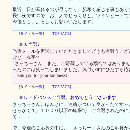
最近、日が暮れるのが早くなり、肌寒く感じる事もあり
長い夜ですので、お二人でじっくりと、ツインビートで
今後とも、よろしくお願いいたします。
[タイトル一覧]
[TOP PAGE]
380. 当選♪
当選メールを再送していただきましてどうも有難うござ
けど、赤字で
”さっちーさん また、ご応募している場合ではありま
ったのには笑ってしまいました。気付かずにひたすら応
Thank you for your kindness!
[タイトル一覧]
[TOP PAGE]
381. アドバンスご当選、おめでとうございます
さっちーさん。ほんとに、連絡がついて良かったです～
せっかく１／１０００以下の確率で、ご当選されたのに
て．．．
で、今週のご応募の中に、「さっちー」さんのご応募が