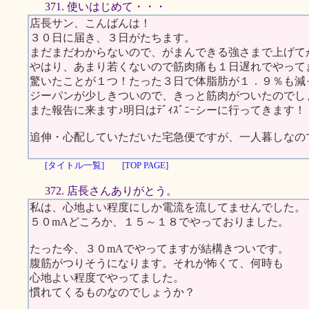
371. 使いはじめて・・・
店長サン、こんばんは！
３０日に届き、３日がたちます。
まだまだわからないので、がまんできる強さまで上げて
やはり、あまり若くないので筋肉痛も１日遅れでやって
驚いたことが１つ！たった３日で体脂肪が１．９％も減
ジーパンが少しきついので、きっと筋肉がついたのでし
また報告に来ます♪明日はﾃﾞｨｽﾞﾆｰシーに行ってきます！
追伸・心配していただいた宅急便ですが、一人暮しなの
[タイトル一覧]
[TOP PAGE]
372. 店長さんありがとう。
私は、心地よい程度にしか電流を流してませんでした。
５０mAどころか、１５～１８でやっておりました。
たった今、３０mAでやってますが結構きついです。
腹筋がつりそうになります。それが怖くて、何時も
心地よい程度でやってました。
慣れてくるものなのでしょうか？