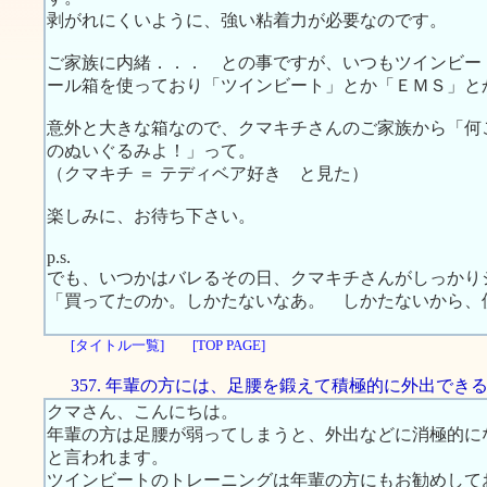
剥がれにくいように、強い粘着力が必要なのです。
ご家族に内緒．．． との事ですが、いつもツインビー
ール箱を使っており「ツインビート」とか「ＥＭＳ」と
意外と大きな箱なので、クマキチさんのご家族から「何
のぬいぐるみよ！」って。
（クマキチ ＝ テディベア好き と見た）
楽しみに、お待ち下さい。
p.s.
でも、いつかはバレるその日、クマキチさんがしっかり
「買ってたのか。しかたないなあ。 しかたないから、
[タイトル一覧]
[TOP PAGE]
357. 年輩の方には、足腰を鍛えて積極的に外出でき
クマさん、こんにちは。
年輩の方は足腰が弱ってしまうと、外出などに消極的に
と言われます。
ツインビートのトレーニングは年輩の方にもお勧めして