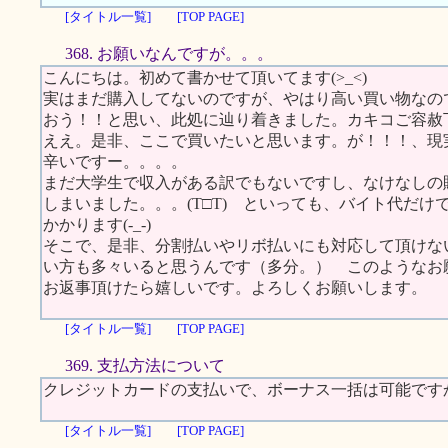
[タイトル一覧]
[TOP PAGE]
368. お願いなんですが。。。
こんにちは。初めて書かせて頂いてます(>_<)
実はまだ購入してないのですが、やはり高い買い物なの
おう！！と思い、此処に辿り着きました。カキコご容赦
ええ。是非、ここで買いたいと思います。が！！！、現
辛いですー。。。。
まだ大学生で収入がある訳でもないですし、なけなしの
しまいました。。。(T□T) といっても、バイト代だけ
かかります(-_-)
そこで、是非、分割払いやリボ払いにも対応して頂けな
い方も多々いると思うんです（多分。） このようなお
お返事頂けたら嬉しいです。よろしくお願いします。
[タイトル一覧]
[TOP PAGE]
369. 支払方法について
クレジットカードの支払いで、ボーナス一括は可能です
[タイトル一覧]
[TOP PAGE]