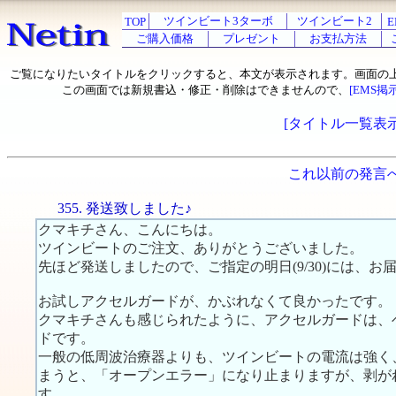
ツインビート3ターボ
ツインビート2
TOP
E
ご購入価格
プレゼント
お支払方法
ご覧になりたいタイトルをクリックすると、本文が表示されます。画面の
この画面では新規書込・修正・削除はできませんので、
[EMS掲
[タイトル一覧表示
これ以前の発言
355. 発送致しました♪
クマキチさん、こんにちは。
ツインビートのご注文、ありがとうございました。
先ほど発送しましたので、ご指定の明日(9/30)には、お
お試しアクセルガードが、かぶれなくて良かったです。
クマキチさんも感じられたように、アクセルガードは、
ドです。
一般の低周波治療器よりも、ツインビートの電流は強く
まうと、「オープンエラー」になり止まりますが、剥が
す。