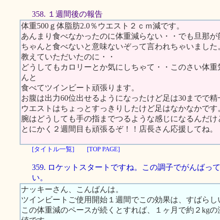
358. １週間後の報告
体重500ｇ体脂肪2.0％ウエスト２ｃｍ減です。
あんまり食べなかったのに体重減らない・・でも旦那が
ちゃんと食べないと意味ないぞって言われちゃいました
教えていただいたのに・・
どうしてもカロリーとか気にしちゃて・・このさい体重
んと
食べてツインビート頑張ります。
お腹は出力60位出せるようになったけど足は30までで精
ウエストはちょっとすっきりしたけど足はなかなかです
腕はどうしても手の指までつるような感じになるんだけ
とにかく２週間目も頑張るぞ！！店長さん応援してね。
[タイトル一覧]
[TOP PAGE]
359. ロケットスタートですね。この調子でがんばっ
い。
ナッキーさん、こんばんは。
ツインビートご使用開始１週間でこの効果は、すばらし
この体重減のペースが続くとすれば、１ヶ月で約２kg