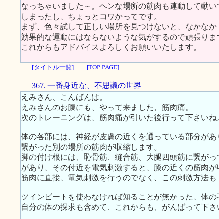
なっちゃいました～。ヘンな場所の筋肉も連動して動い
しまったし、ちょっとコワかってです。
まず、色々試して正しい場所を見つけないと、なかなか
効果的な運動にはならないような気がするので頑張りま
これからもアドバイスよろしくお願いいたします。
[タイトル一覧]
[TOP PAGE]
367. 一番身近な、不思議の世界
えみさん、こんばんは。
えみさんのお腹にも、やって来ました。筋肉痛。
次のトレーニングは、筋肉痛が引いた後行って下さいね
体の各部には、神経が皮膚の近くを通っている部分があ
繋がった別の場所の筋肉が収縮します。
脚の付け根には、恥骨筋、縫合筋、大腿四頭筋に繋がっ
があり、その付近を電気刺激すると、膝の近くの筋肉が
筋肉に直接、電気刺激を行うのでなく、この刺激方法も
ツインビートを使わなければ知ることが無かった、体の
自分の体の探求も含めて、これからも、がんばって下さ