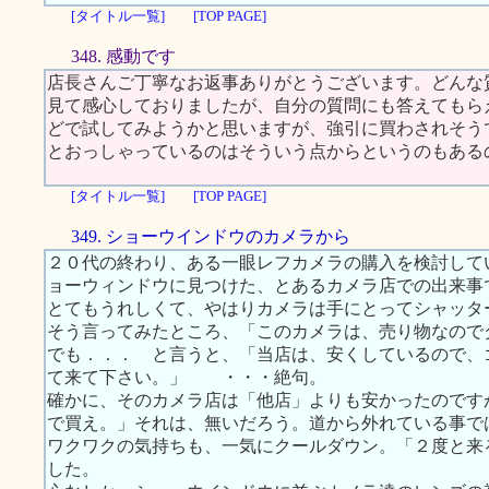
[タイトル一覧]
[TOP PAGE]
348. 感動です
店長さんご丁寧なお返事ありがとうございます。どんな
見て感心しておりましたが、自分の質問にも答えてもらえる
どで試してみようかと思いますが、強引に買わされそう
とおっしゃっているのはそういう点からというのもある
[タイトル一覧]
[TOP PAGE]
349. ショーウインドウのカメラから
２０代の終わり、ある一眼レフカメラの購入を検討して
ョーウィンドウに見つけた、とあるカメラ店での出来事
とてもうれしくて、やはりカメラは手にとってシャッタ
そう言ってみたところ、「このカメラは、売り物なので
でも．．． と言うと、「当店は、安くしているので、
て来て下さい。」 ・・・絶句。
確かに、そのカメラ店は「他店」よりも安かったのです
で買え。」それは、無いだろう。道から外れている事で
ワクワクの気持ちも、一気にクールダウン。「２度と来
した。