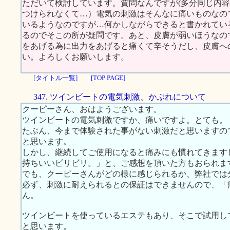
ただいて検討しています。質問なんですが(多分同じ内
つけられなくて…）電気の刺激はそんなに痛いものなの
いるようなのですが…何かしながらできると書かれてい
るのでそこの所が疑問です。あと、皮膚が弱いほうなの
をあげる為に出力をあげると痛くて辛そうだし、皮膚へ
い。よろしくお願いします。
[タイトル一覧]
[TOP PAGE]
347. ツインビートの電気刺激、かぶれについて
クーピーさん、おはようございます。
ツインビートの電気刺激ですか、痛いですよ。とても。
たぶん、今まで体験された事がない刺激だと思いますの
と思います。
しかし、継続してご使用になると痛みにも慣れてきます
持ちいいビリビリ。」と、ご感想を頂いた方もおられま
でも、クーピーさんがどの様に感じられるか、弊社では
必ず、刺激に耐えられるとの保証はできませんので、「
ん。
ツインビートを使っているエステもあり、そこで試用し
と思います。