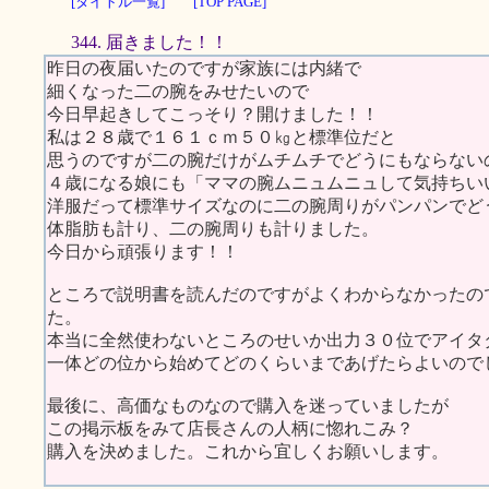
[タイトル一覧]
[TOP PAGE]
344. 届きました！！
昨日の夜届いたのですが家族には内緒で
細くなった二の腕をみせたいので
今日早起きしてこっそり？開けました！！
私は２８歳で１６１ｃｍ５０㎏と標準位だと
思うのですが二の腕だけがムチムチでどうにもならない
４歳になる娘にも「ママの腕ムニュムニュして気持ちい
洋服だって標準サイズなのに二の腕周りがパンパンでど
体脂肪も計り、二の腕周りも計りました。
今日から頑張ります！！
ところで説明書を読んだのですがよくわからなかったの
た。
本当に全然使わないところのせいか出力３０位でアイタ
一体どの位から始めてどのくらいまであげたらよいので
最後に、高価なものなので購入を迷っていましたが
この掲示板をみて店長さんの人柄に惚れこみ？
購入を決めました。これから宜しくお願いします。