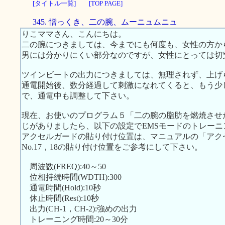
[タイトル一覧]
[TOP PAGE]
345. 憎っくき、二の腕、ムーニュムニュ
りこママさん、こんにちは。
二の腕につきましては、今までにも何度も、女性の方か
男には分かりにくい部分なのですが、女性にとっては切
ツインビートの出力につきましては、無理されず、上げ
通電開始後、数分経過して刺激になれてくると、もう少
で、通電中も調整して下さい。
現在、お使いのプログラム５「二の腕の脂肪を燃焼させ
じがありましたら、以下の設定でEMSモードのトレー
アクセルガードの貼り付け位置は、マニュアルの「アク
No.17，18の貼り付け位置をご参考にして下さい。
周波数(FREQ):40～50
位相持続時間(WDTH):300
通電時間(Hold):10秒
休止時間(Rest):10秒
出力(CH-1，CH-2):強めの出力
トレーニング時間:20～30分