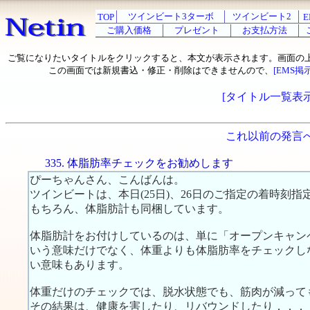
ツインビート3ターボ
ツインビート2
TOP
E
ご購入価格
プレゼント
お支払方法
ご覧になりたいタイトルをクリックすると、本文が表示されます。画面の
この画面では新規書込・修正・削除はできませんので、
[EMS掲
[タイトル一覧表示
これ以前の発言
335. 体脂肪率チェックをお勧めします
ぴーちゃんさん、こんばんは。
ツインビートは、本日(25日)、26日のご指定の着時刻
もちろん、体脂肪計も同梱しています。
体脂肪計をお付けしているのは、単に「オープンキャン
いう意味だけでなく、体重よりも体脂肪率をチェックし
い意味もあります。
体重だけのチェックでは、脱水状態でも、筋肉が減って
その結果は、健康を害したり、リバウンドしたり．．．