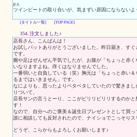
p.s.
ツインビートの取り合いが、気まずい原因にならないよ
[タイトル一覧]
[TOP PAGE]
354. 注文しました♪
店長さん、こんばんは！
お試しパットありがとうございました。昨日届き、すぐ
です。
腕や足はぜんぜん平気でしたが、お腹が「ちょっと赤く
いなりますよね。痒くはなりませんでした。
一番弱いと自負している（笑）胸元は「ちょっと赤い＆
るまではいきません」です。
なによりも、思ったよりベタベタしていたので驚きまし
りついて。
店長サンの言うとーり、ここがビリリビリリするのかと
す！
なので、自分へのご褒美＆誕生日プレゼントとして買っ
誰に相談しても反対されたので、ナイショでこっそりスリムに
どうぞ、こらからもよろしくお願いします♪