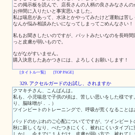
この掲示板を読んで、店長さんの人柄の良さみなさんの
お仲間に入りたいと事実思いました。
私は喘息があって、水泳とかやってみたけど運動は苦しく
なんか悩み相談みたいになってしまってごめんなさい！
私もお聞きしたいのですが、パットみたいなのを長時間
っと皮膚が弱いもので。
ながながすいません。
購入決意したあかつきには、よろしくお願いします！
[タイトル一覧]
[TOP PAGE]
329. アクセルガードのお試し、されますか
クマキチさん、こんばんは。
私も、小児喘息で子供の頃は、苦しい思いをした様です
り、脳味噌が．．）
ツインビートのトレーニングで、呼吸が荒くなることは
パッドのかぶれのご心配についてですが、ツインビート
秋に新しくなり、べたつきにくく、被れにくいタイプに
しかし、今までに１人だけ、皮膚が弱い方で、被れてし