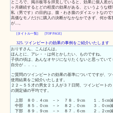
ところで、掲示板等を拝見していると、効果に個人差が
ヶ月継続するとどの程度の効果がある、というような標
私（男です）の目的は、腹・わき腹のダイエットなので
高価なモノだけに購入の決断がなかなかできず、何か客
が…。
[タイトル一覧]
[TOP PAGE]
325. ツインビートの効果の事例をご紹介いたします
おりすさん、こんばんは。
ほんとに、アレ・・は何とかしたい、ものですね。
子供の頃は、あんなオヤジになりたくないと思っていて
自分が．．．。
ご質問のツインビートの効果の基準についてですが、ツ
使用結果をご紹介いたします。
２２～５５才の男女２１人が３７日間、ツインビートの
の測定値の平均です。
上部 ８０．４cm －＞ ７８．９cm １．５cm
中部 ８５．０cm －＞ ８２．０cm ３．０cm
下部 ８９．９cm －＞ ８７．６cm ２．２cm