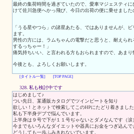
最終の集荷時間を過ぎていたので、愛車マジェスティに
けて佐川急便へかっ飛び、今日の出荷の便に乗せましたので
「うる星やつら」の諸星あたる、ではありませんが、ビ
ます。
男性の方には、ラムちゃんの電撃だと思うと、耐えら
するっちゃー！」
痛気持ちいい、と言われる方もおられますので、あまり
今後とも、よろしくお願いします。
[タイトル一覧]
[TOP PAGE]
328. 私も検討中です
はじめまして♪
つい先日、某通販カタログでツインビートを知り
欲しい！とネットで検索してこのHPにたどり着きまし
私も下半身デブで悩んでいます。
上半身は９号で下が１１号ぢゃないとダメなんです（涙
今までもいろんなダイエットや器具にお金をつぎ込んで
どうしても一歩ふみきれないでいます。