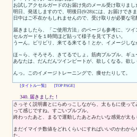
お試しアクセルガードのお届け先のメール受け取りまし
明日、発送しますので、明後日(9/28)には、お届けでき
日中はご不在かもしれませんので、受け取りが必要な宅
届きましたら、「ご使用方法」のページも参考に、ツイ
セルガードを１時間ほど貼って様子を見て下さい。
うーん。ビリビリ、来てる来てる！とか、イメージしな
ほ～ら、そろそろ、きてるでしょ。筋肉ブルブル、ギュ
あなたは、だんだんツインビートが、欲しくなる。欲し
んっ。このイメージトレーニングで、痩せたりして。
[タイトル一覧]
[TOP PAGE]
340. 届きました！
さっそく説明書とにらめっこしながら、太ももに使って
って感じですね。すごいブルブル。
終わったあと、まるで運動したあとみたいな感覚が太も
まだイマイチ数値をどれくらいにすればいいのかわから
た。