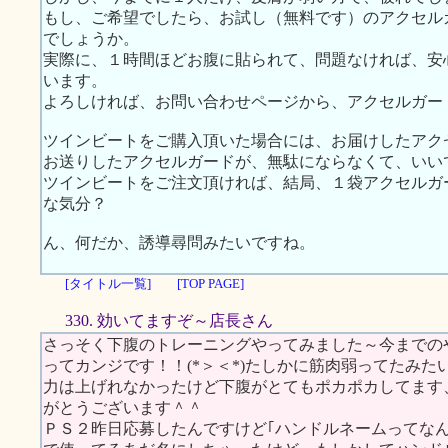
もし、ご希望でしたら、お試し（無料です）のアクセル
でしょうか。
実際に、１時間ほどお腹に貼られて、問題なければ、安
います。
よろしければ、お問い合わせページから、アクセルガー
ツインビートをご購入頂いた場合には、お届けしたアク
お送りしたアクセルガードが、無駄にならなくて、いい
ツインビートをご注文頂ければ、結局、１袋アクセルガ
な気分？
ん、何だか、誘導尋問みたいですね。
[タイトル一覧]
[TOP PAGE]
330. 効いてますぞ～店長さん
さっそく下腹のトレーニングやってみました～今までの
ってカンジです！！(*＞＜*)たしかに筋肉弱ってたみ
力は上げれなかったけど下腹がとてもポカポカしてます、
がとうございます＾＾
ＰＳ２昨日応募したんですけど｢ハンドルネームってなん