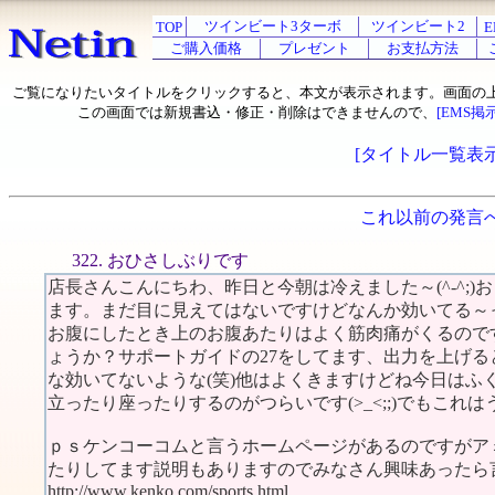
ツインビート3ターボ
ツインビート2
TOP
E
ご購入価格
プレゼント
お支払方法
ご覧になりたいタイトルをクリックすると、本文が表示されます。画面の
この画面では新規書込・修正・削除はできませんので、
[EMS掲
[タイトル一覧表示
これ以前の発言
322. おひさしぶりです
店長さんこんにちわ、昨日と今朝は冷えました～(^-^;
ます。まだ目に見えてはないですけどなんか効いてる～
お腹にしたとき上のお腹あたりはよく筋肉痛がくるので
ょうか？サポートガイドの27をしてます、出力を上げ
な効いてないような(笑)他はよくきますけどね今日はふ
立ったり座ったりするのがつらいです(>_<;;)でもこれは
ｐｓケンコーコムと言うホームページがあるのですがア
たりしてます説明もありますのでみなさん興味あったら言
http://www.kenko.com/sports.html