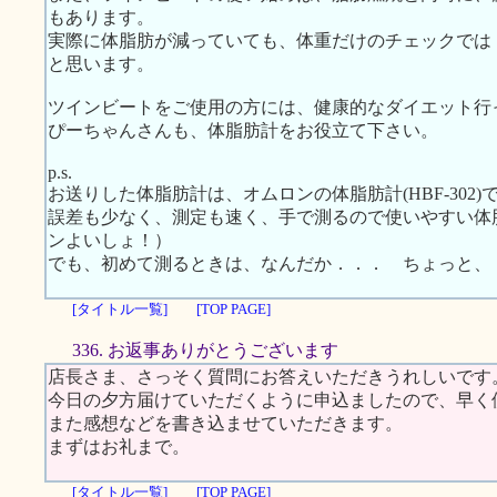
もあります。
実際に体脂肪が減っていても、体重だけのチェックでは
と思います。
ツインビートをご使用の方には、健康的なダイエット行
ぴーちゃんさんも、体脂肪計をお役立て下さい。
p.s.
お送りした体脂肪計は、オムロンの体脂肪計(HBF-302)
誤差も少なく、測定も速く、手で測るので使いやすい体
ンよいしょ！）
でも、初めて測るときは、なんだか．．． ちょっと、
[タイトル一覧]
[TOP PAGE]
336. お返事ありがとうございます
店長さま、さっそく質問にお答えいただきうれしいです
今日の夕方届けていただくように申込ましたので、早く
また感想などを書き込ませていただきます。
まずはお礼まで。
[タイトル一覧]
[TOP PAGE]