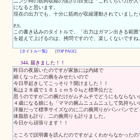
ニング時の筋肉収縮の強さの目安は「これくらい力が入
になると思います。
現在の出力でも、十分に筋肉が収縮運動されていました
P.S.
この書き込みのタイトルで、「出力はガマン出きる範囲
を超えて上げるのは、拷問ですので、楽しくないですね
[タイトル一覧]
[TOP PAGE]
344. 届きました！！
昨日の夜届いたのですが家族には内緒で
細くなった二の腕をみせたいので
今日早起きしてこっそり？開けました！！
私は２８歳で１６１ｃｍ５０㎏と標準位だと
思うのですが二の腕だけがムチムチでどうにもならない
４歳になる娘にも「ママの腕ムニュムニュして気持ちい
洋服だって標準サイズなのに二の腕周りがパンパンでど
体脂肪も計り、二の腕周りも計りました。
今日から頑張ります！！
ところで説明書を読んだのですがよくわからなかったの