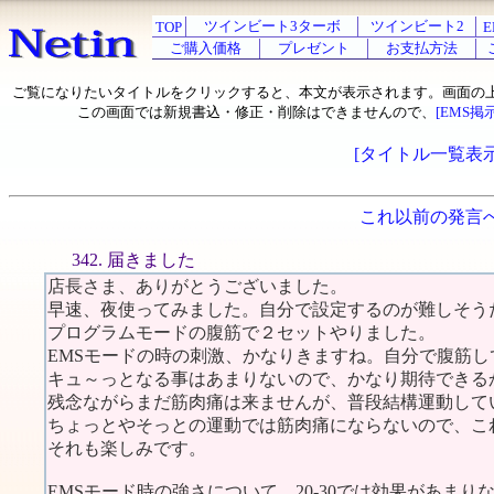
ツインビート3ターボ
ツインビート2
TOP
E
ご購入価格
プレゼント
お支払方法
ご覧になりたいタイトルをクリックすると、本文が表示されます。画面の
この画面では新規書込・修正・削除はできませんので、
[EMS掲
[タイトル一覧表示
これ以前の発言
342. 届きました
店長さま、ありがとうございました。
早速、夜使ってみました。自分で設定するのが難しそう
プログラムモードの腹筋で２セットやりました。
EMSモードの時の刺激、かなりきますね。自分で腹筋し
キュ～っとなる事はあまりないので、かなり期待できる
残念ながらまだ筋肉痛は来ませんが、普段結構運動して
ちょっとやそっとの運動では筋肉痛にならないので、こ
それも楽しみです。
EMSモード時の強さについて、20-30では効果があまり