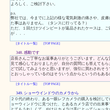
よろしく、ご検討下さい。
p.s.
弊社では、今までに上記の様な電気刺激の痛さや、皮膚
た事はありません。（タンスに行ってる？）
ただ、１回だけツインビートが返品されたケースは、ご
が．．．
[タイトル一覧]
[TOP PAGE]
348. 感動です
店長さんご丁寧なお返事ありがとうございます。どんな
見て感心しておりましたが、自分の質問にも答えてもらえる
どで試してみようかと思いますが、強引に買わされそう
とおっしゃっているのはそういう点からというのもある
[タイトル一覧]
[TOP PAGE]
349. ショーウインドウのカメラから
２０代の終わり、ある一眼レフカメラの購入を検討して
ョーウィンドウに見つけた、とあるカメラ店での出来事
とてもうれしくて、やはりカメラは手にとってシャッタ