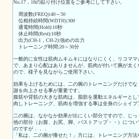
No.17，18の貼り付け位置をご参考にして下さい。
周波数(FREQ):40～50
位相持続時間(WDTH):300
通電時間(Hold):10秒
休止時間(Rest):10秒
出力(CH-1，CH-2):強めの出力
トレーニング時間:20～30分
一般的に女性は筋肉ムキムキにはなりにくく、リコママ
で、あまり心配はありませんが、筋肉が付いて腕が太く
ので、様子を見ながらご使用下さい。
効果を上げるためには、二の腕のトレーニングだけでな
謝を向上させる事が重要です。
腹筋や背筋の大きな筋肉は、脂肪を運動エネルギーとし
肉しトレーニング、筋肉を増強する事は全身のシェイプ
二の腕は、なかなか効果が出にくい部分ですので、じっ
他の部分（お腹、お尻、脚、バストアップ・・）につい
のですが．．．
「私は、二の腕が痩せた！」方には、トレーニング方法