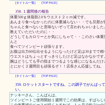
[タイトル一覧]
[TOP PAGE]
358. １週間後の報告
体重500ｇ体脂肪2.0％ウエスト２ｃｍ減です。
あんまり食べなかったのに体重減らない・・でも旦那が
ちゃんと食べないと意味ないぞって言われちゃいました
教えていただいたのに・・
どうしてもカロリーとか気にしちゃて・・このさい体重
んと
食べてツインビート頑張ります。
お腹は出力60位出せるようになったけど足は30までで精
ウエストはちょっとすっきりしたけど足はなかなかです
腕はどうしても手の指までつるような感じになるんだけ
とにかく２週間目も頑張るぞ！！店長さん応援してね。
[タイトル一覧]
[TOP PAGE]
359. ロケットスタートですね。この調子でがんばっ
い。
ナッキーさん、こんばんは。
ツインビートご使用開始１週間でこの効果は、すばらし
この体重減のペースが続くとすれば、１ヶ月で約２kg