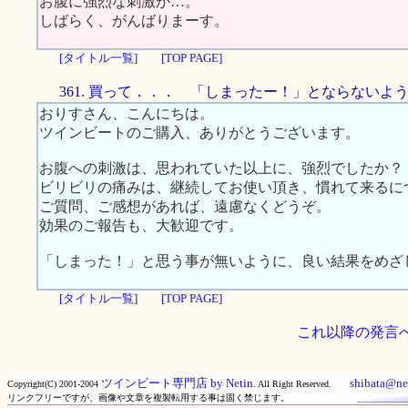
お腹に強烈な刺激が…。
しばらく、がんばりまーす。
[タイトル一覧]
[TOP PAGE]
361. 買って．．． 「しまったー！」とならないよ
おりすさん、こんにちは。
ツインビートのご購入、ありがとうございます。
お腹への刺激は、思われていた以上に、強烈でしたか？
ビリビリの痛みは、継続してお使い頂き、慣れて来るに
ご質問、ご感想があれば、遠慮なくどうぞ。
効果のご報告も、大歓迎です。
「しまった！」と思う事が無いように、良い結果をめざ
[タイトル一覧]
[TOP PAGE]
これ以降の発言
ツインビート専門店 by Netin.
shibata@net
Copyright(C) 2001-2004
All Right Reserved.
リンクフリーですが、画像や文章を複製転用する事は固く禁じます。