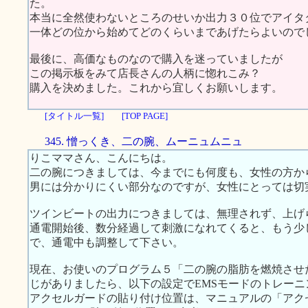
た。
本当に全然使わないところのせいか出力３０位でアイタ
一体どの位から始めてどのくらいまであげたらよいので
最後に、高価なものなので購入を迷っていましたが
この掲示板をみて店長さんの人柄に惚れこみ？
購入を決めました。これから宜しくお願いします。
[タイトル一覧]
[TOP PAGE]
345. 憎っくき、二の腕、ムーニュムニュ
りこママさん、こんにちは。
二の腕につきましては、今までにも何度も、女性の方か
男には分かりにくい部分なのですが、女性にとっては切
ツインビートの出力につきましては、無理されず、上げ
通電開始後、数分経過して刺激になれてくると、もう少
で、通電中も調整して下さい。
現在、お使いのプログラム５「二の腕の脂肪を燃焼させ
じがありましたら、以下の設定でEMSモードのトレー
アクセルガードの貼り付け位置は、マニュアルの「アク