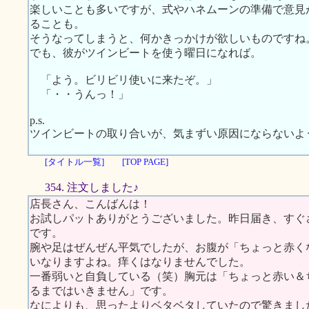
楽しいことも多いですが、式やハネムーンの準備で意見
ることも。
そうなってしまうと、何かきっかけが欲しいものですね
でも、彼がツインビートを使う曜日になれば。
「よう。ビリビリ使いに来たぞ。」
「・・うんっ！」
p.s.
ツインビートの取り合いが、気まずい原因にならないよ
[タイトル一覧]
[TOP PAGE]
354. 注文しました♪
店長さん、こんばんは！
お試しパットありがとうございました。昨日届き、すぐ
です。
腕や足はぜんぜん平気でしたが、お腹が「ちょっと赤く
いなりますよね。痒くはなりませんでした。
一番弱いと自負している（笑）胸元は「ちょっと赤い＆
るまではいきません」です。
なによりも、思ったよりベタベタしていたので驚きまし