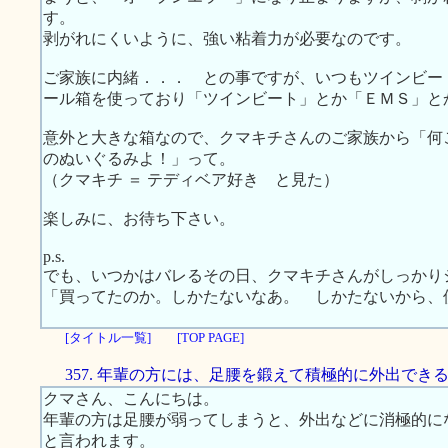
す。
剥がれにくいように、強い粘着力が必要なのです。
ご家族に内緒．．． との事ですが、いつもツインビー
ール箱を使っており「ツインビート」とか「ＥＭＳ」と
意外と大きな箱なので、クマキチさんのご家族から「何
のぬいぐるみよ！」って。
（クマキチ ＝ テディベア好き と見た）
楽しみに、お待ち下さい。
p.s.
でも、いつかはバレるその日、クマキチさんがしっかり
「買ってたのか。しかたないなあ。 しかたないから、
[タイトル一覧]
[TOP PAGE]
357. 年輩の方には、足腰を鍛えて積極的に外出でき
クマさん、こんにちは。
年輩の方は足腰が弱ってしまうと、外出などに消極的に
と言われます。