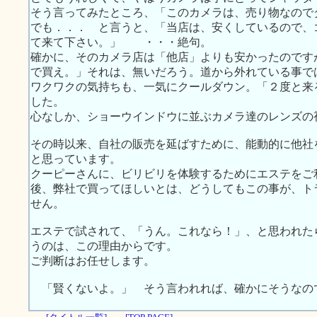
そう言ってみたところ、「このカメラは、売り物なので
でも．．． と言うと、「当店は、安くしているので、
て来て下さい。」 ・・・絶句。
確かに、そのカメラ店は「他店」よりも安かったのです
で買え。」それは、無いだろう。道から外れている事で
ワクワクの気持ちも、一気にクールダウン。「２度と来
した。
心なしか、ショーウインドウに並ぶカメラ達のレンズの
その時以来、自社の販売を延ばすために、能動的に他社
と思っています。
クーピーさんに、ビリビリを体験するためにエステをご
後、弊社で買ってほしいとは、どうしてもこの事が、ト
せん。
エステで試されて、「うん。これなら！」、と思われた
うのは、この理由からです。
ご判断はお任せします。
「賢くないよ。」 そう言われれば、確かにそうなの