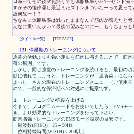
ロ減ってその後変化無くでも体脂肪率が3パーセント減
すがその後停滞し最近またズボンきついなーって思って
故何故ー！？
ちなみに体脂肪率は減ったままなんで筋肉が増えたと考
んなに重いんかい？最後の望みなのにー。もうちょっと
[タイトル一覧]
[TOP PAGE]
131. 停滞期のトレーニングについて
通常の活動よりも強い運動を筋肉に与えることで、筋肉
荷の原則」です。
しかし、同じ強度のトレーニングを続けると、最初の頃
動に慣れてしまうと、トレーニングが「過負荷」になら
よっしーさんの現在のトレーニングメニュー（ご使用モ
ので、一般的な停滞期への対処のご提案です。
１．トレーニングの強度を上げる
今まで、プログラムモードをお使いでしたら、EMSモ
き、より効果的なトレーニングを行って下さい。
筋肉増強トレーニングのEMSモード設定の目安です。
周波数(FREQ)：25～50Hz
位相持続時間(WDTH)：200以上