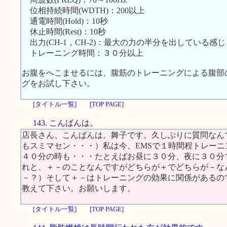
位相持続時間(WDTH)：200以上
通電時間(Hold)：10秒
休止時間(Rest)：10秒
出力(CH-1，CH-2)：最大の力の半分を出している感じ
トレーニング時間：３０分以上
お腹をへこませるには、腹筋のトレーニングによる腹部
グをお試し下さい。
[タイトル一覧]
[TOP PAGE]
143. こんばんは。
店長さん、こんばんは。舞子です。久しぶりに質問なん
もスミマセン・・・）私は今、EMSで１時間程トレー
４０分の時も・・・たとえばお昼に３０分、夜に３０分
れと、＋－のことなんですがどちらが＋でどちらが－な
－？）そして＋－はトレーニングの効果に関係があるの
教えて下さい。お願いします。
[タイトル一覧]
[TOP PAGE]