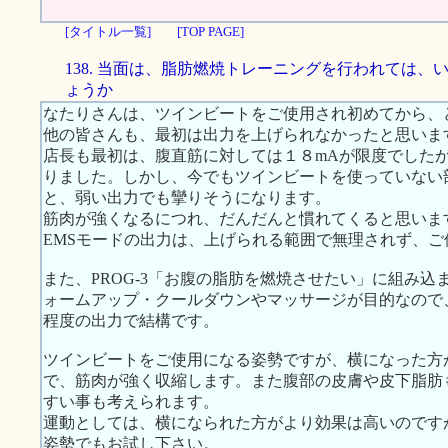
[タイトル一覧]
[TOP PAGE]
138. 当面は、脂肪燃焼トレーニングを行われては、
ょうか
なたりさんは、ツインビートをご使用され初めてから、
他の皆さんも、最初は出力を上げられなかったと思いま
店長も最初は、腹直筋に対しては１８mAが限度でした
りました。しかし、今でもツインビートを使っていない
と、弱い出力でも攣りそうになります。
筋肉が強くなるにつれ、だんだんと慣れてくると思いま
EMSモードの出力は、上げられる範囲で無理されず、ご
また、PROG-3「お腹の脂肪を燃焼させたい」に組み込
ォームアップ・クールダウンやマッサージが目的なので
程度の出力で結構です。
ツインビートをご使用になる姿勢ですが、横になった方
で、筋肉が強く収縮します。また腹部の皮膚や皮下脂肪
すい事も考えられます。
運動としては、横になられた方がより効果は高いのです
姿勢でもお試し下さい。