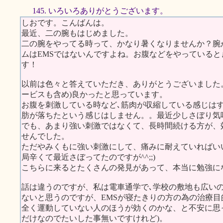
145. いろいろありがとうございます。
しおです。こんばんは。
最近、二の腕もはじめました。
二の腕をやってる時って、かなり暑くなりませんか？腕
ムはEMSではないんですよね。お腹などをやっている
す！
以前は色々と答えていただき、ありがとうございました
ービスも含め)良かったと思っています。
お腹を刺激している時など､筋肉が収縮している感じは
肪が落ちたという感じはしません。。最近少しさぼり気味
でも、あまり強い刺激ではなくて、長時間続ける方が、
せんでした。
ただやみくもに強い刺激にして、痛みに耐えていればいい
局辛くて最近さぼってたのですが^^;;)
こちらに来るとたくさんの発見があって、本当に勉強に
話は違うのですが、私は電車通学で､学校の敷地も広い
ないと思うのですが、EMSが寝たきりの方の為の治療
全く運動していない人のほうが効くのかな、と不安に思
だけなのでたいした事無いですけれど)。