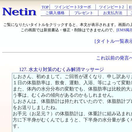
ツインビート3ターボ
ツインビート2
TOP
E
ご購入価格
プレゼント
お支払方法
ご覧になりたいタイトルをクリックすると、本文が表示されます。画面の
この画面では新規書込・修正・削除はできませんので、
[EMS掲
[タイトル一覧表示
これ以前の発言
127. 水太り対策のむくみ解消マッサージ
しおさん、初めまして。ご回答が遅くなり、申し訳あり
１日の体脂肪率は、飲食、運動、入浴、等によって変動
また、体内の水分分布の変動でも、体脂肪率は比較的大
う事は、むくみの傾向があるのかもしれません。
しおさんは、体脂肪計は持たれていたので、体脂肪計プレ
をお送りしましたね。
お手元（お足元？）の体脂肪計は、体重計に組み込まれ
方に下半身がむくんでしまうと、下半身の水分量が多く
す。