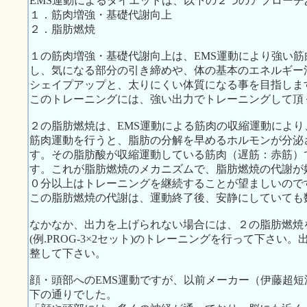
EMS運動によるダイエットは、以下の２つのアプローチ
１．筋肉増強・基礎代謝向上
２．脂肪燃焼
１の筋肉増強・基礎代謝向上は、EMS運動により強い
し、気になる部分の引き締めや、体の基本のエネルギー
シェイプアップと、太りにくい体質になる事を目指しま
このトレーニングには、強い出力でトレーニングして頂
２の脂肪燃焼は、EMS運動による筋肉の収縮運動によ
筋肉運動を行うと、脂肪の分解を早めるホルモンが分泌
す。その脂肪酸が収縮運動している筋肉（遅筋：赤筋）
す。これが脂肪燃焼のメカニズムで、脂肪燃焼の代謝が
０分以上はトレーニングを継続することが望ましいので
この脂肪燃焼の代謝は、運動終了後、安静にしていても
なかなか、出力を上げられない場合には、２の脂肪燃焼
(例.PROG-3×2セット)のトレーニングを行って下さ
整して下さい。
顔・頭部へのEMS運動ですが、以前メーカー（伊藤超
下の通りでした。