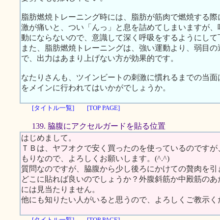
脂肪燃焼トレーニング時には、脂肪が筋肉で燃焼する際
激が痛いと、つい「んっ」と息を詰めてしまいますが、
動にならないので、意識して深く呼吸をするようにして
また、脂肪燃焼トレーニングは、強い運動より、弱目の
で、出力はあまり上げない方が効果的です。
なたりさんも、ツインビートの刺激に慣れるまでの当面
をメインに行われてはいかがでしょうか。
[タイトル一覧]
[TOP PAGE]
139. 脇腹にアクセルガードを貼る位置
はじめまして。
ＴＢは、ヤフオクで安く買ったのを使っているのですが
もりなので、よろしくお願いします。(^.^)
質問なのですが、脇腹から少し後ろにかけての贅肉を引
どこに貼れば良いのでしょうか？外腹斜筋か中殿筋のあ
には見当たりません。
他にも知りたい人がいると思うので、よろしくご教示く
[タイトル一覧]
[TOP PAGE]