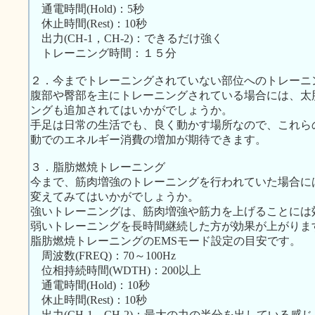
通電時間(Hold)：5秒
休止時間(Rest)：10秒
出力(CH-1，CH-2)：できるだけ強く
トレーニング時間：１５分
２．今までトレーニングされていない部位へのトレーニ
腹部や臀部を主にトレーニングされている場合には、太
ングも追加されてはいかがでしょうか。
手足は日常の生活でも、良く動かす場所なので、これら
動でのエネルギー消費の増加が期待できます。
３．脂肪燃焼トレーニング
今まで、筋肉増強のトレーニングを行われていた場合に
変えてみてはいかがでしょうか。
強いトレーニングは、筋肉増強や筋力を上げることには
弱いトレーニングを長時間継続した方が効果が上がりま
脂肪燃焼トレーニングのEMSモード設定の目安です。
周波数(FREQ)：70～100Hz
位相持続時間(WDTH)：200以上
通電時間(Hold)：10秒
休止時間(Rest)：10秒
出力(CH-1，CH-2)：最大の力の半分を出している感じ