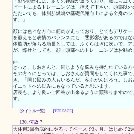
「顔や頭部には、多くの神経が通っており、脳にも近く
ビートによるトレーニングは、控えて下さい。頭部以外
ただいても、体脂肪燃焼や基礎代謝向上による全身のシ
す。」
顔には色々な方向に筋肉が走っており、とてもデリケー
を鍛えると表情のバランスにも、悪影響があるのではな
体脂肪が落ちる順番としては、ふくらはぎに次いで、ア
が、弊社としても、顔・頭部へのトレーニングはお勧め
p.s.
きっと、しおさんと、同じような悩みを持たれている方
その方々にとっては、しおさんが質問をしてくれた事で
き、「同じ悩みの人もいるんだ。私もがんばろう。しお
イエットへの励みにもなっていると思います。
店長も、より良いご回答が出来るように頑張りますので
す。
[タイトル一覧]
[TOP PAGE]
130. 何故？
大体週3回徹底的にやるってペースで3ヶ月。はじめて2