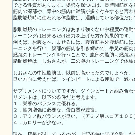
できる性質があります。姿勢を保つには、長時間筋肉を
筋肉の深部や、背中の筋肉に遅筋が多く存在すると言わ
脂肪燃焼時に使われる体脂肪は、運動している部位だけ
脂肪燃焼のトレーニングはあまり強くない中程度の運動
レーニングは出来るだけ出力を上げた方が効果的です。
例えば、お腹をへこませるには、腹直筋や外腹斜筋には
ーニングを行い、腹部の筋肉を引き締めて、手足の筋肉
燃焼のトレーニングを行うことで、腹部の脂肪も燃焼さ
脂肪燃焼は、しおさんが、二の腕のトレーニングで体験
しおさんの中性脂肪は、以前は高かったのでしょうか。
良い方向に考えれば、ツインビートによる運動で、減っ
サプリメントについてですが、ツインビートと組み合わ
リメントは、以下の条件だと考えます。
１．栄養のバランスに優れる。
２．筋肉増強に必要な、蛋白質が豊富。
３．アミノ酸バランスが良い。（アミノ酸スコア１００
４．カロリーが少ない。
現在、店長が試しているのが、上記条件にほぼ合致した