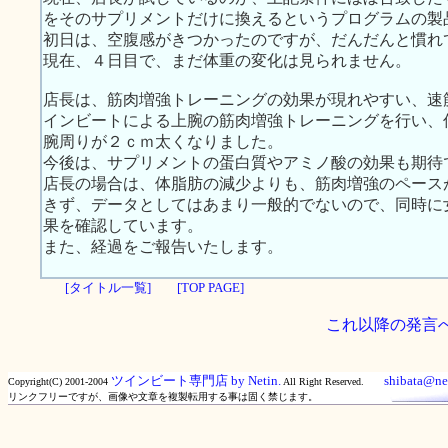
をそのサプリメントだけに換えるというプログラムの製
初日は、空腹感がきつかったのですが、だんだんと慣れ
現在、４日目で、まだ体重の変化は見られません。
店長は、筋肉増強トレーニングの効果が現れやすい、速
インビートによる上腕の筋肉増強トレーニングを行い、
腕周りが２ｃｍ太くなりました。
今後は、サプリメントの蛋白質やアミノ酸の効果も期待
店長の場合は、体脂肪の減少よりも、筋肉増強のペース
きず、データとしてはあまり一般的でないので、同時に
果を確認しています。
また、経過をご報告いたします。
[タイトル一覧]
[TOP PAGE]
これ以降の発言
ツインビート専門店 by Netin.
shibata@net
Copyright(C) 2001-2004
All Right Reserved.
リンクフリーですが、画像や文章を複製転用する事は固く禁じます。