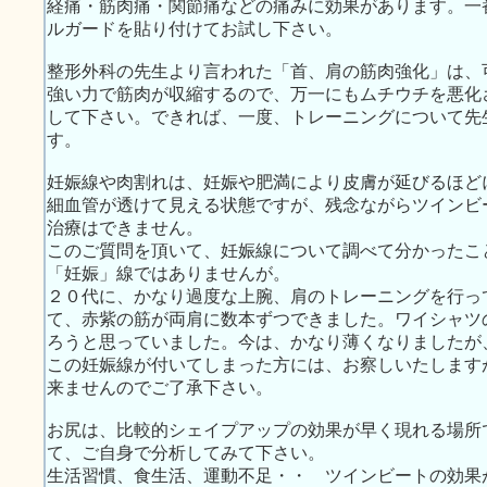
経痛・筋肉痛・関節痛などの痛みに効果があります。一
ルガードを貼り付けてお試し下さい。
整形外科の先生より言われた「首、肩の筋肉強化」は、
強い力で筋肉が収縮するので、万一にもムチウチを悪化
して下さい。できれば、一度、トレーニングについて先
す。
妊娠線や肉割れは、妊娠や肥満により皮膚が延びるほど
細血管が透けて見える状態ですが、残念ながらツインビ
治療はできません。
このご質問を頂いて、妊娠線について調べて分かったこ
「妊娠」線ではありませんが。
２０代に、かなり過度な上腕、肩のトレーニングを行っ
て、赤紫の筋が両肩に数本ずつできました。ワイシャツ
ろうと思っていました。今は、かなり薄くなりましたが
この妊娠線が付いてしまった方には、お察しいたします
来ませんのでご了承下さい。
お尻は、比較的シェイプアップの効果が早く現れる場所
て、ご自身で分析してみて下さい。
生活習慣、食生活、運動不足・・ ツインビートの効果