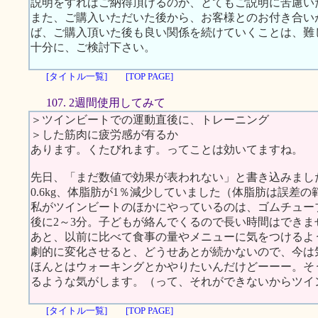
説明をすればご納得頂けるのか、とてもご説明に苦慮い
また、ご購入いただいた後から、お客様とのお付き合い
ば、ご購入頂いた後も良い関係を続けていくことは、難
十分に、ご検討下さい。
[タイトル一覧]
[TOP PAGE]
107. 2週間使用してみて
＞ツインビートでの運動直後に、トレーニング
＞した筋肉に疲労感が有るか
あります。くたびれます。ってことは効いてますね。
先日、「まだ数値で効果が表われない」と書き込みまし
0.6kg、体脂肪が1％減少していました（体脂肪は誤差
私がツインビートのほかにやっているのは、ゴムチュー
後に2～3分。子どもが絡んでくるので長い時間はできま
あと、以前に比べて食事の量やメニューに気をつけるよ
劇的に変化させると、どうせあとが続かないので、今は
ほんとはウォーキングとかやりたいんだけどーーー。そ
るような気がします。（って、それができないからツイ
[タイトル一覧]
[TOP PAGE]