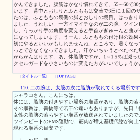
かんできました。腹筋はかなり慣れてきて、55～60で3
います。背中とおしりとふとももは交替で3日に１回の
たのは、ふとももの裏側の脚とおしりの境目。はっきり
ました。うれしい。一方イマイチなのが二の腕。ツイン
し、うっかり手の角度を変えると手首がぎゅーんと曲が
になってしまいます。うーん、ふとももの付け根の効果
初にやるといいかもしれませんね。ところで、暑くなっ
っとできなくなってきました。汗かいちゃうとべたべた
がらがんばります。あ、体脂肪ですが、1～1.5％は減
クセルガードを小さいものに変えた方がいいでしょうか
[タイトル一覧]
[TOP PAGE]
110. 二の腕は、太股の次に脂肪が取れてくる場所で
シャラコさん。こんにちは。
体には、脂肪の付きやすい場所の順番があり、脂肪の落
その順番は、書物等で若干の違いもありますが、先日「特
女性の脂肪の落ちやすい順番が放送されていましたので
ツインビートのEMS運動で、筋肉が増え基礎代謝が向
現れる順番の目安です。