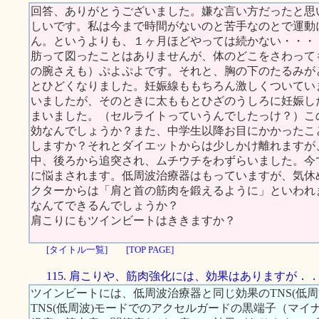
回答、ありがとうございました。嫌な言い方だったと思
しいです。私は今まで時間がないのと苦手なのとで運動
ん。というよりも、１ヶ月ほどやっては続かない・・・
肪って図ったことはありませんが、体のどこをさわって
の腕さえも）ぷよぷよです。それと、胸の下のたるみが
とひどくなりました。妊娠線ももちろん激しくついてい
いましたが、そのときに太ももとひざのうしろに妊娠し
まいました。（セルライトっていうんでしたっけ？）こ
効なんでしょうか？また、中学生以降お目にかかったこ
しますか？それとダイエットからは少しかけ離れますが
中、後ろから追突され、ムチウチをわずらいました。今
に悩まされます。低周波治療器はもっていますが、気休
クターからは「肩と首の筋肉を鍛えるように」といわれ
なんてできるんでしょうか？
肩こりにもツインビートはききますか？
[タイトル一覧]
[TOP PAGE]
115. 肩こりや、筋肉強化には、効果はありますが．
ツインビートには、低周波治療器と同じ効果のTNS(低周
TNS(低周波)モードでのアクセルガードの黒端子（マ