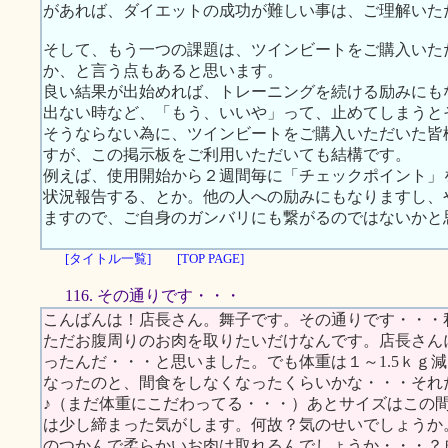
があれば、ダイエットの成功が難しい事は、ご理解いた
そして、もう一つの課題は、ツインビートをご購入いた
か、と言う点もあると思います。
良い結果が出始めれば、トレーニングを続ける励みにも
出ない時など、「もう、いいや」って、止めてしまうと
そうならない為に、ツインビートをご購入いただいた皆
すが、この掲示板をご利用いただいても結構です。
例えば、使用開始から２週間毎に「チェックポイント」
状況報告する、とか。他の人への励みにもなりますし、
ますので、ご自身のガンバリにも繋がるのではないかと
[タイトル一覧]
[TOP PAGE]
116. その通りです・・・
こんばんは！店長さん。舞子です。その通りです・・・
ただお腹周りのお肉を取りたいだけなんです。店長さん
ったんだ・・・と思いました。でも体重は１～1.5ｋｇ
なったのと、間食をしなくなったくらいかな・・・それ
♪（まだ体重にこだわってる・・・）あとサイズはこの
は少し締まった気がします。何故？気のせいでしょうか
のつかんで柔らかいお肉は取れるんでしょうか・・・？