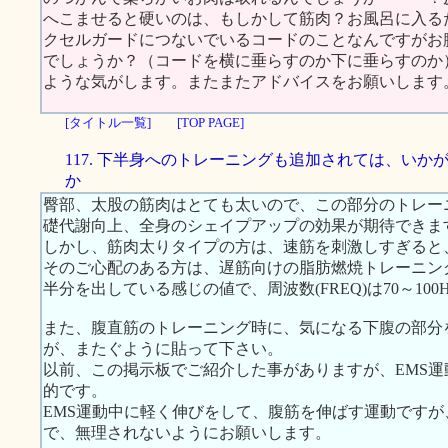
へこませると硬いのは、もしかして筋肉？お風呂に入る
クセルガードにつないでいるコードのことなんですがお
でしょうか？（コードを横に垂らすのか下に垂らすのか
ような気がします。またまたアドバイスをお願いします
[タイトル一覧]
[TOP PAGE]
117. 下半身へのトレーニングも追加されては、いか
か
臀部、太股の筋肉はとても太いので、この部分のトレー
礎代謝向上、全身のシェイプアップの効果が期待できま
しかし、筋肉太りタイプの方は、速筋を刺激しすぎると
そのご心配のある方は、遅筋向けの脂肪燃焼トレーニン
半分を出している感じの値で、周波数(FREQ)は70～10
また、腹直筋のトレーニング時に、気になる下腹の部分
が、またぐように貼って下さい。
以前、この掲示板でご紹介した事がありますが、EMS
的です。
EMS運動中に軽く伸びをして、腹筋を伸ばす運動です
で、無理されないようにお願いします。