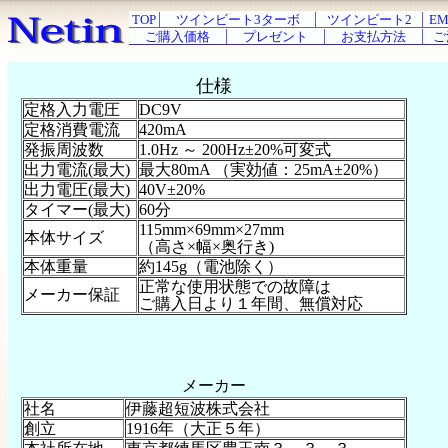
TOP
ツインビート3ターボ
ツインビート2
EM
ご購入価格
プレゼント
お支払方法
ご
仕様
定格入力電圧
DC9V
定格消費電流
420mA
発振周波数
1.0Hz ～ 200Hz±20%可変式
出力電流(最大)
最大80mA （実効値：25mA±20%）
出力電圧(最大)
40V±20%
タイマー(最大)
60分
115mm×69mm×27mm
本体サイズ
（高さ×幅×奥行き)
本体重量
約145g（電池除く）
正常な使用状態での故障は
メーカー保証
ご購入日より１年間、無償対応
メーカー
社名
伊藤超短波株式会社
創立
1916年（大正５年）