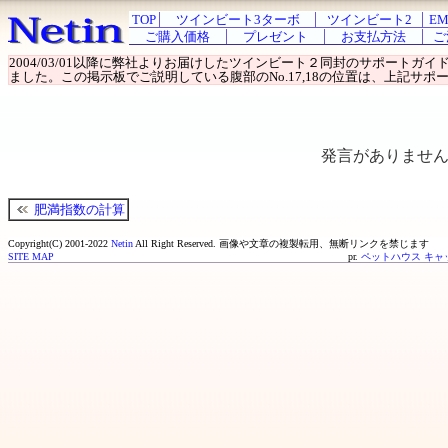
TOP
ツインビート3ターボ
ツインビート2
EM
ご購入価格
プレゼント
お支払方法
ご
2004/03/01以降に弊社よりお届けしたツインビート２同封のサポート
ました。この掲示板でご説明している腹部のNo.17,18の位置は、上記サポー
発言がありませ
肥満指数の計算
Copyright(C) 2001-2022
Netin
All Right Reserved.
画像や文章の複製転用、無断リンクを禁じます
SITE MAP
pr.
ペットハウス キャ