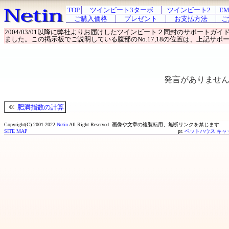
TOP
ツインビート3ターボ
ツインビート2
EM
ご購入価格
プレゼント
お支払方法
ご
2004/03/01以降に弊社よりお届けしたツインビート２同封のサポート
ました。この掲示板でご説明している腹部のNo.17,18の位置は、上記サポー
発言がありませ
肥満指数の計算
Copyright(C) 2001-2022
Netin
All Right Reserved.
画像や文章の複製転用、無断リンクを禁じます
SITE MAP
pr.
ペットハウス キャ