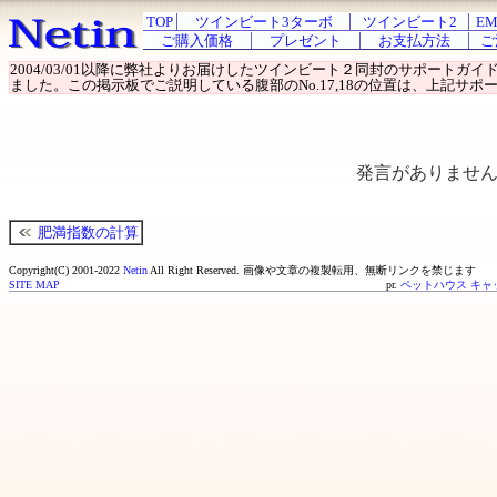
TOP
ツインビート3ターボ
ツインビート2
EM
ご購入価格
プレゼント
お支払方法
ご
2004/03/01以降に弊社よりお届けしたツインビート２同封のサポート
ました。この掲示板でご説明している腹部のNo.17,18の位置は、上記サポー
発言がありませ
肥満指数の計算
Copyright(C) 2001-2022
Netin
All Right Reserved.
画像や文章の複製転用、無断リンクを禁じます
SITE MAP
pr.
ペットハウス キャ