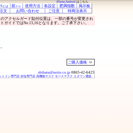
iPhone,Android
はこちら.
S
筋
使用方法
各設定
肥満指数
掲示板
とは
トレ
注文
お問い合わせ
ご注意
特商法表示
ガイドのアクセルガード貼付位置は、一部の番号が変更され
トガイドではNo.15,16となります。ご了承下さい。
ん。
ご購入価格
shibata@netin.co.jp
0865-42-6425
ットイン専門店
岩塩専門店
高機能マスク モースマスク
エヌワン通販