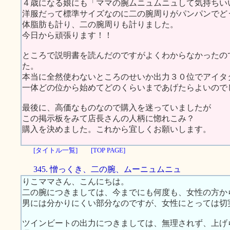
４歳になる娘にも「ママの腕ムニュムニュして気持ちい
洋服だって標準サイズなのに二の腕周りがパンパンでど
体脂肪も計り、二の腕周りも計りました。
今日から頑張ります！！
ところで説明書を読んだのですがよくわからなかったの
た。
本当に全然使わないところのせいか出力３０位でアイタ
一体どの位から始めてどのくらいまであげたらよいので
最後に、高価なものなので購入を迷っていましたが
この掲示板をみて店長さんの人柄に惚れこみ？
購入を決めました。これから宜しくお願いします。
[タイトル一覧]
[TOP PAGE]
345. 憎っくき、二の腕、ムーニュムニュ
りこママさん、こんにちは。
二の腕につきましては、今までにも何度も、女性の方か
男には分かりにくい部分なのですが、女性にとっては切
ツインビートの出力につきましては、無理されず、上げ