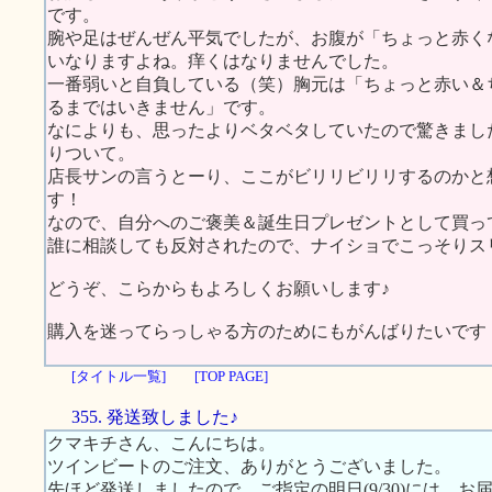
です。
腕や足はぜんぜん平気でしたが、お腹が「ちょっと赤く
いなりますよね。痒くはなりませんでした。
一番弱いと自負している（笑）胸元は「ちょっと赤い＆
るまではいきません」です。
なによりも、思ったよりベタベタしていたので驚きまし
りついて。
店長サンの言うとーり、ここがビリリビリリするのかと
す！
なので、自分へのご褒美＆誕生日プレゼントとして買っ
誰に相談しても反対されたので、ナイショでこっそりスリムに
どうぞ、こらからもよろしくお願いします♪
購入を迷ってらっしゃる方のためにもがんばりたいです
[タイトル一覧]
[TOP PAGE]
355. 発送致しました♪
クマキチさん、こんにちは。
ツインビートのご注文、ありがとうございました。
先ほど発送しましたので、ご指定の明日(9/30)には、お