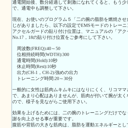
通電開始後、数分経過して刺激になれてくると、もう少
で、通電中も調整して下さい。
現在、お使いのプログラム５「二の腕の脂肪を燃焼させ
じがありましたら、以下の設定でEMSモードのトレー
アクセルガードの貼り付け位置は、マニュアルの「アク
No.17，18の貼り付け位置をご参考にして下さい。
周波数(FREQ):40～50
位相持続時間(WDTH):300
通電時間(Hold):10秒
休止時間(Rest):10秒
出力(CH-1，CH-2):強めの出力
トレーニング時間:20～30分
一般的に女性は筋肉ムキムキにはなりにくく、リコママ
で、あまり心配はありませんが、筋肉が付いて腕が太く
ので、様子を見ながらご使用下さい。
効果を上げるためには、二の腕のトレーニングだけでな
謝を向上させる事が重要です。
腹筋や背筋の大きな筋肉は、脂肪を運動エネルギーとし