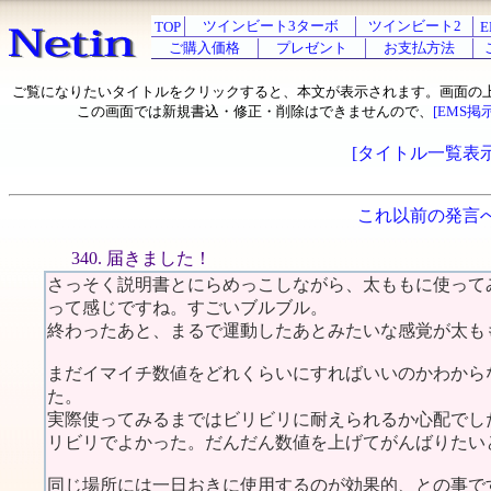
ツインビート3ターボ
ツインビート2
TOP
E
ご購入価格
プレゼント
お支払方法
ご覧になりたいタイトルをクリックすると、本文が表示されます。画面の
この画面では新規書込・修正・削除はできませんので、
[EMS掲
[タイトル一覧表示
これ以前の発言
340. 届きました！
さっそく説明書とにらめっこしながら、太ももに使って
って感じですね。すごいブルブル。
終わったあと、まるで運動したあとみたいな感覚が太も
まだイマイチ数値をどれくらいにすればいいのかわから
た。
実際使ってみるまではビリビリに耐えられるか心配でし
リビリでよかった。だんだん数値を上げてがんばりたい
同じ場所には一日おきに使用するのが効果的、との事で