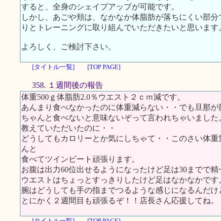
すると、全身のシェイプアップが可能です。
しかし、あごや頬は、なかなか体脂肪が落ちにくい部分
りとトレーニングに取り組んでいただきたいと思います
よろしく、ご検討下さい。
[タイトル一覧]
[TOP PAGE]
358. １週間後の報告
体重500ｇ体脂肪2.0％ウエスト２ｃｍ減です。
あんまり食べなかったのに体重減らない・・でも旦那が
ちゃんと食べないと意味ないぞって言われちゃいました
教えていただいたのに・・
どうしてもカロリーとか気にしちゃて・・このさい体重
んと
食べてツインビート頑張ります。
お腹は出力60位出せるようになったけど足は30までで精
ウエストはちょっとすっきりしたけど足はなかなかです
腕はどうしても手の指までつるような感じになるんだけ
とにかく２週間目も頑張るぞ！！店長さん応援してね。
[タイトル一覧]
[TOP PAGE]