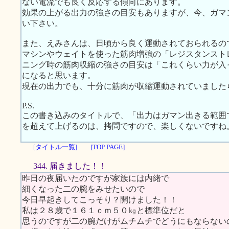
ない電流でも良く反応する傾向にあります。
効果の上がる出力の強さの目安もありますが、今、ガマ
い下さい。
また、えみさんは、日頃から良く運動されておられるの
マシンやウェイトを使った筋肉増強の「レジスタンスト
ニング時の筋肉収縮の強さの目安は「これくらい力が入
になると思います。
現在の出力でも、十分に筋肉が収縮運動されていました
P.S.
この書き込みのタイトルで、「出力はガマン出きる範囲
を超えて上げるのは、拷問ですので、楽しくないですね
[タイトル一覧]
[TOP PAGE]
344. 届きました！！
昨日の夜届いたのですが家族には内緒で
細くなった二の腕をみせたいので
今日早起きしてこっそり？開けました！！
私は２８歳で１６１ｃｍ５０㎏と標準位だと
思うのですが二の腕だけがムチムチでどうにもならない