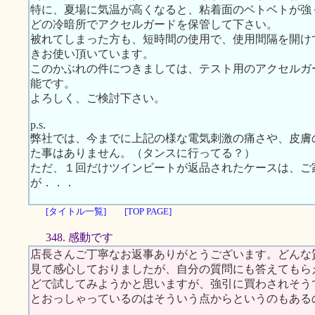
特に、夏場に気温が高くなると、粘着面のベトベトが強
どの冷暗所でアクセルガードを保管して下さい。
被れてしまった方も、短時間の使用で、使用間隔を開け
きお使い頂いています。
このかぶれの件につきましては、テスト用のアクセルガ
能です。
よろしく、ご検討下さい。
p.s.
弊社では、今までに上記の様な電気刺激の痛さや、皮膚
た事はありません。（タンスに行ってる？）
ただ、１回だけツインビートが返品されたケースは、ご
が．．．
[タイトル一覧]
[TOP PAGE]
348. 感動です
店長さんご丁寧なお返事ありがとうございます。どんな
見て感心しておりましたが、自分の質問にも答えてもらえる
どで試してみようかと思いますが、強引に買わされそう
とおっしゃっているのはそういう点からというのもある