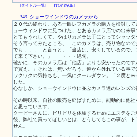
[タイトル一覧]
[TOP PAGE]
349. ショーウインドウのカメラから
２０代の終わり、ある一眼レフカメラの購入を検討して
ョーウィンドウに見つけた、とあるカメラ店での出来事
とてもうれしくて、やはりカメラは手にとってシャッタ
そう言ってみたところ、「このカメラは、売り物なので
でも．．． と言うと、「当店は、安くしているので、
て来て下さい。」 ・・・絶句。
確かに、そのカメラ店は「他店」よりも安かったのです
で買え。」それは、無いだろう。道から外れている事で
ワクワクの気持ちも、一気にクールダウン。「２度と来
した。
心なしか、ショーウインドウに並ぶカメラ達のレンズの
その時以来、自社の販売を延ばすために、能動的に他社
と思っています。
クーピーさんに、ビリビリを体験するためにエステをご
後、弊社で買ってほしいとは、どうしてもこの事が、ト
せん。