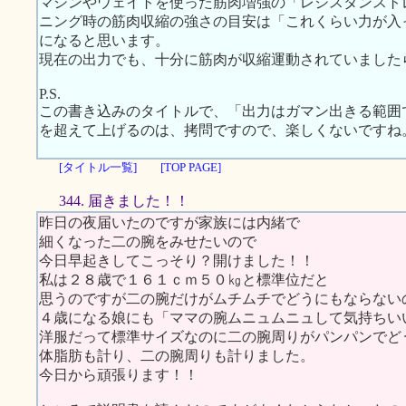
マシンやウェイトを使った筋肉増強の「レジスタンスト
ニング時の筋肉収縮の強さの目安は「これくらい力が入
になると思います。
現在の出力でも、十分に筋肉が収縮運動されていました
P.S.
この書き込みのタイトルで、「出力はガマン出きる範囲
を超えて上げるのは、拷問ですので、楽しくないですね
[タイトル一覧]
[TOP PAGE]
344. 届きました！！
昨日の夜届いたのですが家族には内緒で
細くなった二の腕をみせたいので
今日早起きしてこっそり？開けました！！
私は２８歳で１６１ｃｍ５０㎏と標準位だと
思うのですが二の腕だけがムチムチでどうにもならない
４歳になる娘にも「ママの腕ムニュムニュして気持ちい
洋服だって標準サイズなのに二の腕周りがパンパンでど
体脂肪も計り、二の腕周りも計りました。
今日から頑張ります！！