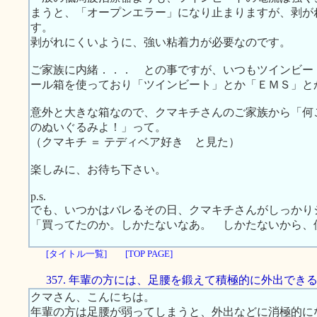
まうと、「オープンエラー」になり止まりますが、剥が
す。
剥がれにくいように、強い粘着力が必要なのです。
ご家族に内緒．．． との事ですが、いつもツインビー
ール箱を使っており「ツインビート」とか「ＥＭＳ」と
意外と大きな箱なので、クマキチさんのご家族から「何
のぬいぐるみよ！」って。
（クマキチ ＝ テディベア好き と見た）
楽しみに、お待ち下さい。
p.s.
でも、いつかはバレるその日、クマキチさんがしっかり
「買ってたのか。しかたないなあ。 しかたないから、
[タイトル一覧]
[TOP PAGE]
357. 年輩の方には、足腰を鍛えて積極的に外出でき
クマさん、こんにちは。
年輩の方は足腰が弱ってしまうと、外出などに消極的に