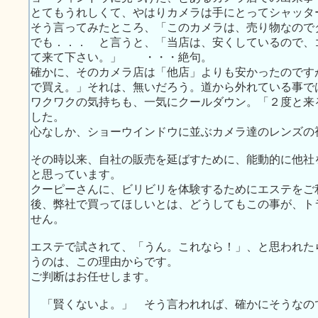
とてもうれしくて、やはりカメラは手にとってシャッタ
そう言ってみたところ、「このカメラは、売り物なので
でも．．． と言うと、「当店は、安くしているので、
て来て下さい。」 ・・・絶句。
確かに、そのカメラ店は「他店」よりも安かったのです
で買え。」それは、無いだろう。道から外れている事で
ワクワクの気持ちも、一気にクールダウン。「２度と来
した。
心なしか、ショーウインドウに並ぶカメラ達のレンズの
その時以来、自社の販売を延ばすために、能動的に他社
と思っています。
クーピーさんに、ビリビリを体験するためにエステをご
後、弊社で買ってほしいとは、どうしてもこの事が、ト
せん。
エステで試されて、「うん。これなら！」、と思われた
うのは、この理由からです。
ご判断はお任せします。
「賢くないよ。」 そう言われれば、確かにそうなの