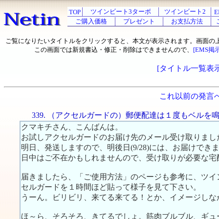
ツインビート3ターボ
ツインビート2
TOP
E
ご購入価格
プレゼント
お支払方法
ご覧になりたいタイトルをクリックすると、本文が表示されます。画面の
この画面では新規書込・修正・削除はできませんので、
[EMS掲
[タイトル一覧表示
これ以前の発言
339. （アクセルガードの）郵便配達は１度もベルを
クマキチさん、こんばんは。
お試しアクセルガードのお届け先のメール受け取りまし
明日、発送しますので、明後日(9/28)には、お届けでき
日中はご不在かもしれませんので、受け取りが必要な宅
届きましたら、「ご使用方法」のページも参考に、ツイ
セルガードを１時間ほど貼って様子を見て下さい。
うーん。ビリビリ、来てる来てる！とか、イメージしな
ほ～ら、そろそろ、きてるでしょ。筋肉ブルブル、ギュ