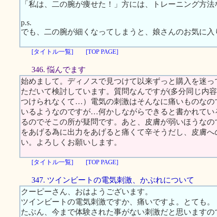
「私は、二の腕が痩せた！」方には、トレーニング方法
p.s.
でも、二の腕が細くなってしまうと、娘さんのお気に入
[タイトル一覧]
[TOP PAGE]
346. 悩んでます
始めまして。ディノスで見つけて以来ずっと購入を迷っ
ただいて検討しています。質問なんですが(多分同じ内
つけられなくて…）電気の刺激はそんなに痛いものなの
いるようなのですが…何かしながらできると書かれてい
るのでそこの所が疑問です。あと、皮膚が弱いほうなの
をあげる為に出力をあげると痛くて辛そうだし、皮膚へ
い。よろしくお願いします。
[タイトル一覧]
[TOP PAGE]
347. ツインビートの電気刺激、かぶれについて
クーピーさん、おはようございます。
ツインビートの電気刺激ですか、痛いですよ。とても。
たぶん、今まで体験された事がない刺激だと思いますの