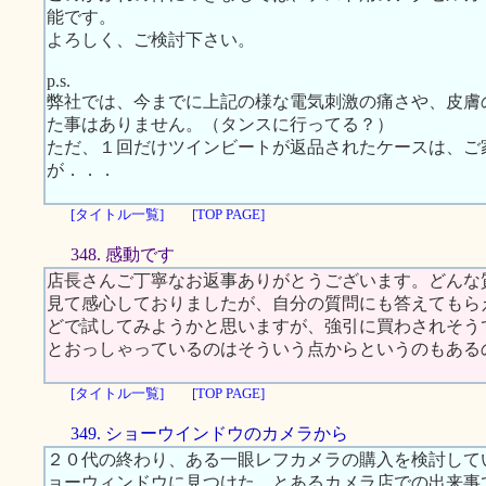
能です。
よろしく、ご検討下さい。
p.s.
弊社では、今までに上記の様な電気刺激の痛さや、皮膚
た事はありません。（タンスに行ってる？）
ただ、１回だけツインビートが返品されたケースは、ご
が．．．
[タイトル一覧]
[TOP PAGE]
348. 感動です
店長さんご丁寧なお返事ありがとうございます。どんな
見て感心しておりましたが、自分の質問にも答えてもらえる
どで試してみようかと思いますが、強引に買わされそう
とおっしゃっているのはそういう点からというのもある
[タイトル一覧]
[TOP PAGE]
349. ショーウインドウのカメラから
２０代の終わり、ある一眼レフカメラの購入を検討して
ョーウィンドウに見つけた、とあるカメラ店での出来事