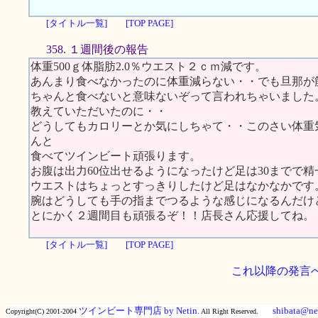
[タイトル一覧]
[TOP PAGE]
358. １週間後の報告
体重500ｇ体脂肪2.0％ウエスト２ｃｍ減です。
あんまり食べなかったのに体重減らない・・でも旦那が
ちゃんと食べないと意味ないぞって言われちゃいました
教えていただいたのに・・
どうしてもカロリーとか気にしちゃて・・このさい体重
んと
食べてツインビート頑張ります。
お腹は出力60位出せるようになったけど足は30までで精
ウエストはちょっとすっきりしたけど足はなかなかです
腕はどうしても手の指までつるような感じになるんだけ
とにかく２週間目も頑張るぞ！！店長さん応援してね。
[タイトル一覧]
[TOP PAGE]
これ以降の発言
ツインビート専門店 by Netin.
shibata@net
Copyright(C) 2001-2004
All Right Reserved.