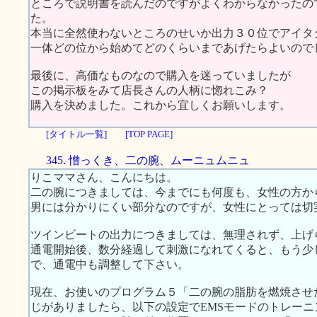
ところで説明書を読んだのですがよくわからなかったの
た。
本当に全然使わないところのせいか出力３０位でアイタ
一体どの位から始めてどのくらいまであげたらよいので
最後に、高価なものなので購入を迷っていましたが
この掲示板をみて店長さんの人柄に惚れこみ？
購入を決めました。これから宜しくお願いします。
[タイトル一覧]
[TOP PAGE]
345. 憎っくき、二の腕、ムーニュムニュ
りこママさん、こんにちは。
二の腕につきましては、今までにも何度も、女性の方か
男には分かりにくい部分なのですが、女性にとっては切
ツインビートの出力につきましては、無理されず、上げ
通電開始後、数分経過して刺激になれてくると、もう少
で、通電中も調整して下さい。
現在、お使いのプログラム５「二の腕の脂肪を燃焼させ
じがありましたら、以下の設定でEMSモードのトレー