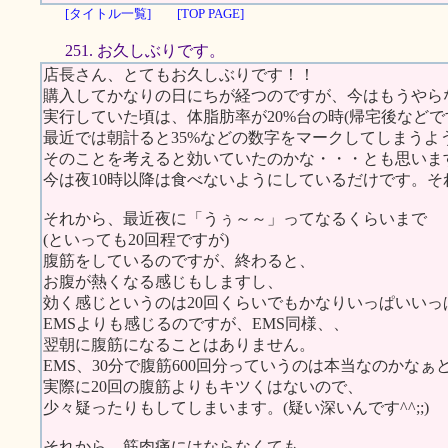
[タイトル一覧]
[TOP PAGE]
251. お久しぶりです。
店長さん、とてもお久しぶりです！！
購入してかなりの日にちが経つのですが、今はもうやらな
実行していた頃は、体脂肪率が20%台の時(帰宅後などで
最近では朝計ると35%などの数字をマークしてしまうよう
そのことを考えると効いていたのかな・・・とも思いま
今は夜10時以降は食べないようにしているだけです。
それから、最近夜に「うぅ～～」ってなるくらいまで
(といっても20回程ですが)
腹筋をしているのですが、終わると、
お腹が熱くなる感じもしますし、
効く感じというのは20回くらいでもかなりいっぱいいっ
EMSよりも感じるのですが、EMS同様、、
翌朝に腹筋になることはありません。
EMS、30分で腹筋600回分っていうのは本当なのかなぁ
実際に20回の腹筋よりもキツくはないので、
少々疑ったりもしてしまいます。(疑い深いんです^^;;)
それから、筋肉痛にはならなくても、