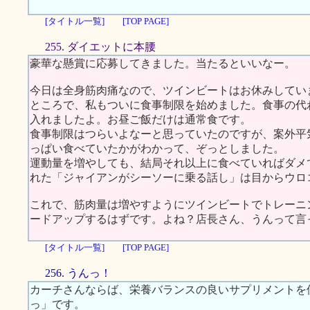
[タイトル一覧]
[TOP PAGE]
255. ダイエットに本腰
豪華な懸賞に応募してきました。当たるといいなー。
今日は全身筋肉痛なので、ツインビートはお休みしてい
ところで、私もついに食事制限を始めました。食事の代
入れましたよ。お昼ご飯だけは通常食です。
食事制限はつらいよなーと思っていたのですが、案外平
っぱい食べていたかがわかって、ぞっとしました。
運動量を増やしても、結局それ以上に食べていればダメ
れた「ジャイアンがシーソーに乗る話し」は目からウロ
これで、筋肉量は増やすようにツインビートでトレーニ
ードアップするはずです。よね？店長さん、うんって言
[タイトル一覧]
[TOP PAGE]
256. うんっ！
カーチさんならば、栄養バランスの良いサプリメントを
っ」です。