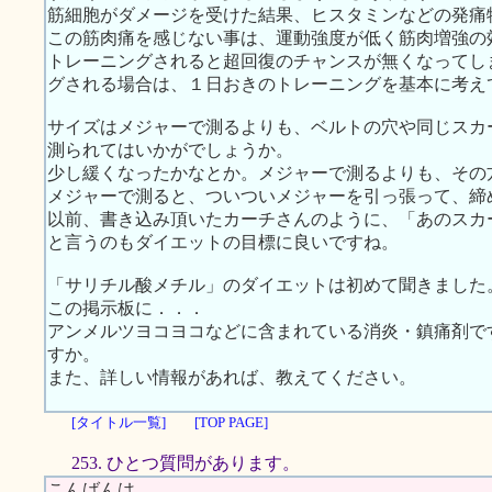
筋細胞がダメージを受けた結果、ヒスタミンなどの発痛
この筋肉痛を感じない事は、運動強度が低く筋肉増強の
トレーニングされると超回復のチャンスが無くなってし
グされる場合は、１日おきのトレーニングを基本に考え
サイズはメジャーで測るよりも、ベルトの穴や同じスカ
測られてはいかがでしょうか。
少し緩くなったかなとか。メジャーで測るよりも、その
メジャーで測ると、ついついメジャーを引っ張って、締
以前、書き込み頂いたカーチさんのように、「あのスカ
と言うのもダイエットの目標に良いですね。
「サリチル酸メチル」のダイエットは初めて聞きました
この掲示板に．．．
アンメルツヨコヨコなどに含まれている消炎・鎮痛剤で
すか。
また、詳しい情報があれば、教えてください。
[タイトル一覧]
[TOP PAGE]
253. ひとつ質問があります。
こんばんは。