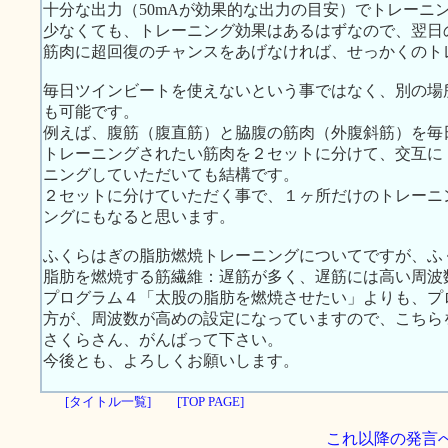
十分な出力（50mAが効果的な出力の目安）でトレーニ
少なくても、トレーニング効果はあるはずなので、翌日
筋肉に超回復のチャンスをあげなければ、せっかくのト
毎日ツインビートを使えないという事ではなく、別の場
も可能です。
例えば、腹筋（腹直筋）と脇腹の筋肉（外腹斜筋）を毎
トレーニングされたい筋肉を２セットに分けて、交互に
ニングしていただいても結構です。
２セットに分けていただく事で、１ヶ所だけのトレーニ
ングにもなると思います。
ふくらはぎの脂肪燃焼トレーニングについてですが、ふ
脂肪を燃焼する筋繊維：遅筋が多く、遅筋には高い周波
プログラム４「太股の脂肪を燃焼させたい」よりも、プ
方が、周波数が高めの設定になっていますので、こちら
さくらさん、がんばって下さい。
今後とも、よろしくお願いします。
[タイトル一覧]
[TOP PAGE]
これ以降の発言