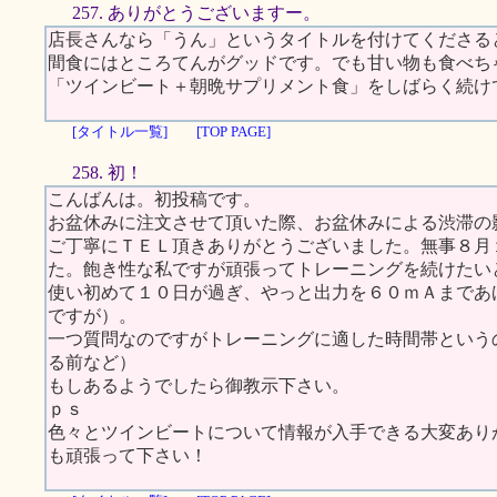
257. ありがとうございますー。
店長さんなら「うん」というタイトルを付けてくださる
間食にはところてんがグッドです。でも甘い物も食べち
「ツインビート＋朝晩サプリメント食」をしばらく続け
[タイトル一覧]
[TOP PAGE]
258. 初！
こんばんは。初投稿です。
お盆休みに注文させて頂いた際、お盆休みによる渋滞の
ご丁寧にＴＥＬ頂きありがとうございました。無事８月
た。飽き性な私ですが頑張ってトレーニングを続けたい
使い初めて１０日が過ぎ、やっと出力を６０ｍＡまであ
ですが）。
一つ質問なのですがトレーニングに適した時間帯という
る前など）
もしあるようでしたら御教示下さい。
ｐｓ
色々とツインビートについて情報が入手できる大変あり
も頑張って下さい！