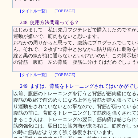
[タイトル一覧]
[TOP PAGE]
248. 使用方法間違ってる？
はじめまして 私は先月フジテレビで購入したのですが
運動が嫌いで、筋肉もないと思います。
おなかの周りからと思って、腹筋にプログラムでしてい
ん。それで、２枚ずつ背中とおなかに貼り両方に刺激を
線と黒の線が縦に通らないといけないのが、この掲示板
の背筋 腹筋 左の背筋 腹筋に分けてはだめでしょう
[タイトル一覧]
[TOP PAGE]
249. まずは、背筋をトレーニングされてはいかがで
以前、腹筋のトレーニングを行うと背筋が筋肉痛になる
腹筋の収縮で前のめりになる上体を背筋が踏ん張ってい
り運動をされていないとの事なので、背筋が弱っている
腹筋の前に、背筋をトレーニングして筋肉を強くされて
まるこさんは、トレーニングの翌日、筋肉痛は感じられ
筋肉強化には、翌日には筋肉痛が来る程に、筋肉がしっ
の時に筋肉がより太く強く修復されています。