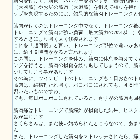
筋肉を付けて、消費エネルギーを増やす事（基礎代謝の
（大胸筋）やお尻の筋肉（大殿筋）を鍛えて張りを持た
ップを実現するためには、効果的な筋肉トレーニングと
筋肉が付くのはトレーニング中でなく、トレーニング後
トレーニングで筋肉に強い負荷（最大筋力の70%以上）
するときにより強く太く修復されます。
これを「超回復」と言い、トレーニング部位で違いがあ
に、約４８時間かかると言われます。
この間は、トレーニングを休み、筋肉に休息を与えてく
ングを行うと、筋肉の損傷を繰り返してしまうので、筋
少してしまう事があります。
その為に、ツインビートのトレーニングも１日おきのト
筋肉は、結構打たれ強く、ボコボコにされても、４８時
習いたいものですね。
でも、毎日ボコボコにされていると、さすがの筋肉も回
筋肉痛はトレーニングで筋繊維が損傷した結果、ヒスタ
みが生じます。
さくらさんは、まだ使い始められたところなので、あま
ん。
また、トレーニングした筋肉をストレッチされたら、痛