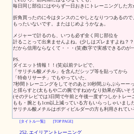
毎日同じ部位にはやらず一日おきにトレーニングした方
折角買ったのに今はタンスのこやしとなりつつあるので
もったいないです。またはじめようかなぁ。
メジャーで計るのも、いつも必ず全く同じ部位を
計ることって出来ませんよね。(少しはズレますよね？？
だから信用ならなくて・・・(笑)数字で実感できるのが
PS.
ダイエット情報！！(笑)以前テレビで、
「サリチル酸メチル」を含んだシップ等を貼ってから
「特命リサーチ」でもやっていた、
7秒間トレーニングをしてそのあと10秒間ぶらぶらーー
と揺らすと(太ももや二の腕ですね)かなり効果が高いそ
(そのテレビでは3日間で午前と午後一度ずつしかトレー
もも・腕とも1cm以上減っている方もいらっしゃいました
サリチル酸メチルはボディビルダーの方も利用されてい
[タイトル一覧]
[TOP PAGE]
252. エイリアントレーニング