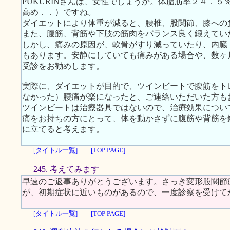
PUKURINさんは、女性でしょうか。体脂肪率２４．
高め．．）ですね。
ダイエットにより体重が減ると、腰椎、股関節、膝への
また、腹筋、背筋や下肢の筋肉をバランス良く鍛えてい
しかし、痛みの原因が、軟骨がすり減っていたり、内臓
もあります。安静にしていても痛みがある場合や、数ヶ
受診をお勧めします。
実際に、ダイエットが目的で、ツインビートで腹筋をト
なかった）腰痛が楽になったと、ご連絡いただいた方も
ツインビートは治療器具ではないので、治療効果につい
痛をお持ちの方にとって、体を動かさずに腹筋や背筋を
に立てると考えます。
[タイトル一覧]
[TOP PAGE]
245. 考えてみます
早速のご返事ありがとうございます。さっき変形股関節
が、初期症状に近いものがあるので、一度診察を受けて
[タイトル一覧]
[TOP PAGE]