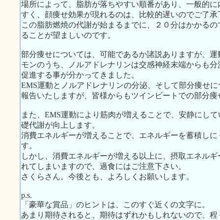
場所によって、脂肪が落ちやすい順番があり、一般的に
すく、顔痩せ効果が現れるのは、比較的遅いのでご了承
この脂肪燃焼の代謝が始まるまでに、２０分はかかるの
ることが望ましいのです。
部分痩せについては、可能であるか諸説ありますが、運
モンのうち、ノルアドレナリンは交感神経末端からも分
促進する事が分かってきました。
EMS運動とノルアドレナリンの分泌、そして部分痩せ
報告いたしますが、皆様からもツインビートでの部分痩
また、EMS運動により筋肉が増えることで、安静にし
礎代謝が向上します。
消費エネルギーが増えることで、エネルギーを蓄積しに
す。
しかし、消費エネルギーが増える以上に、摂取エネルギ
れてしまいますので、過食にはご注意下さい。
さくらさん。今後とも、よろしくお願いします。
p.s.
「豪華な賞品」のヒントは、このすぐ近くの文字に。
あまり期待されると、期待はずれかもしれないので、程