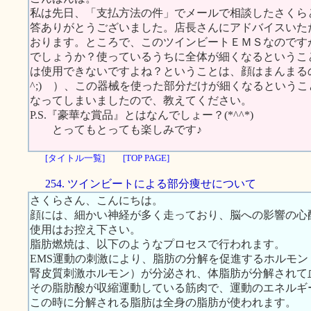
私は先日、「支払方法の件」でメールで相談したさくら
答ありがとうございました。店長さんにアドバイスいた
おります。ところで、このツインビートＥＭＳなのです
でしょうか？使っているうちに全体が細くなるというこ
は使用できないですよね？ということは、顔はまんまるの
^;) ）、この器械を使った部分だけが細くなるという
なってしまいましたので、教えてください。
P.S.『豪華な賞品』とはなんでしょー？(*^^*)
とってもとっても楽しみです♪
[タイトル一覧]
[TOP PAGE]
254. ツインビートによる部分痩せについて
さくらさん、こんにちは。
顔には、細かい神経が多く走っており、脳への影響の心
使用はお控え下さい。
脂肪燃焼は、以下のようなプロセスで行われます。
EMS運動の刺激により、脂肪の分解を促進するホルモ
腎皮質刺激ホルモン）が分泌され、体脂肪が分解されて
その脂肪酸が収縮運動している筋肉で、運動のエネルギ
この時に分解される脂肪は全身の脂肪が使われます。