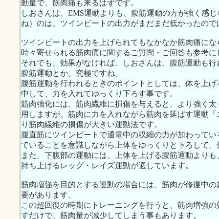
動量で、筋肉痛も来るはずです。
しおさんは、EMS運動よりも、腹筋運動の方が強く感
ね）のは、ツインビートの出力がまだまだ低かったので
ツインビートの出力を上げられてもなかなか筋肉痛にな
時々寄せられる筋肉痛に関するご質問・ご回答も参考に
それでも、効果がなければ、しおさんは、腹筋運動も行
腹筋運動とか。究極ですね。
腹筋運動を行われるときのポイントとしては、体を上げ
中して、力を入れてゆっくり下ろす事です。
筋肉強化には、筋肉繊維に損傷を与えると、より強く太
用しますが、筋肉に力を入れながら筋肉を延ばす運動「
り筋肉繊維の損傷が大きい運動法です。
腹直筋にツインビートで通電中の収縮の力が加わってい
ていることを意識しながら上体をゆっくりと下ろして、
また、下腹部の運動には、上体を上げる腹筋運動よりも
持ち上げるレッグ・レイズ運動が適しています。
筋肉増強を目的とする運動の場合には、筋肉が修復中の
要があります。
この超回復の時期にトレーニングを行うと、筋肉増強の
すだけで、筋肉量が減少してしまう事もあります。