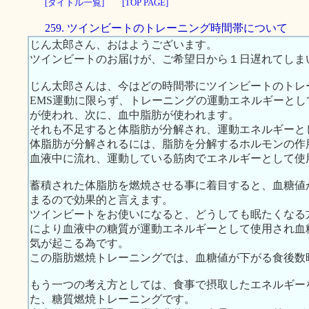
[タイトル一覧]
[TOP PAGE]
259. ツインビートのトレーニング時間帯について
じん太郎さん、おはようございます。
ツインビートのお届けが、ご希望日から１日遅れてしま
じん太郎さんは、今はどの時間帯にツインビートのトレ
EMS運動に限らず、トレーニングの運動エネルギーと
が使われ、次に、血中脂肪が使われます。
それも不足すると体脂肪が分解され、運動エネルギーと
体脂肪が分解されるには、脂肪を分解するホルモンの作
血液中に流れ、運動している筋肉でエネルギーとして使
蓄積された体脂肪を燃焼させる事に着目すると、血糖値
まるので効果的と言えます。
ツインビートをお使いになると、どうしても眠たくなる
により血液中の糖質が運動エネルギーとして使用され血
気が起こる為です。
この脂肪燃焼トレーニングでは、血糖値が下がる食後数
もう一つの考え方としては、食事で摂取したエネルギー
た、糖質燃焼トレーニングです。