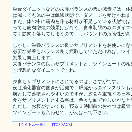
単食ダイエットなどの栄養バランスの悪い減量では、体
は減っても体の中は飢餓状態で、ダメージを受けかねま
また、体の中に筋肉を作る材料が不足している状態では
っても筋肉増強の効果は少なく、食事制限のみのダイエ
ても筋肉も落ちてしまうので、リバウンドの危険性が高
しかし、栄養バランスの良いサプリメントをお使いにな
必要な栄養もバランス良く摂取していただければ、ツイ
効果も向上します。
栄養バランスの良いサプリメントと、ツインビートの相
す理想的なダイエットですね。
夕食もサプリメントにされてるのは、さすがです。
夜は消化器官の働きが活発で、膵臓からのインスリンも
肪として蓄積されやすいのですが、夕食を重視する日本
食をサプリメントとする事は、色々な面で難しいかなと
ただし、お腹がすいても、寝る３時間前のおやつは厳禁
ツインビートも合わせて、がんばって下さい。
[タイトル一覧]
[TOP PAGE]