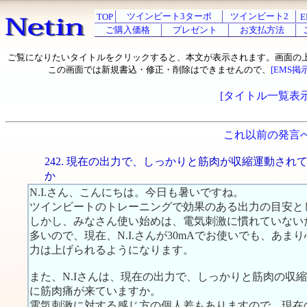
ツインビート3ターボ
ツインビート2
TOP
E
ご購入価格
プレゼント
お支払方法
ご覧になりたいタイトルをクリックすると、本文が表示されます。画面の
この画面では新規書込・修正・削除はできませんので、
[EMS掲
[タイトル一覧表示
これ以前の発言
242. 現在の出力で、しっかりと筋肉が収縮運動され
か
N.I.さん、こんにちは。今日も暑いですね。
ツインビートのトレーニングで効果のある出力の目安とし
しかし、みなさん使い始めは、電気刺激に慣れていない
多いので、現在、N.I.さんが30mAでお使いでも、あ
力は上げられるようになります。
また、N.Iさんは、現在の出力で、しっかりと筋肉の収
に筋肉痛が来ていますか。
電気刺激に対する感じ方の個人差もありますので、現在の