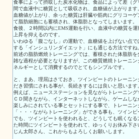
食事によって摂取した炭水化物は、食品によって差（グ
間で血液中に糖質として吸収され、血糖値が上がります
血糖値が上がり、余った糖質は肝臓や筋肉にグリコーゲ
て脂肪細胞にも蓄積され、体脂肪となってしまいます。
食後、２時間以内にEMS運動を行い、血液中の糖質を
上昇を抑えるのです。
いわゆる「腹ごなし」の運動で、血糖値を上げない点で
する「インシュリンダイエット」にも通じる方法ですね
前述の脂肪燃焼トレーニングでは、蓄積された体脂肪を
雑な過程が必要となりますが、この糖質燃焼トレーニン
ネルギーとして消費するのでとてもシンプルです。
と、まあ、理屈はさておき、ツインビートのトレーニン
だき習慣にされる事が、長続きするには良いと思います
例えば、ニュースステーションを見ながらトレーニング
ＣＤ聞きながら、インターネットしながら、ゲームしな
楽しみにされている事とセットにする事で、トレーニン
「・・・ながらトレーニング」ができる事も、ツインビ
でも、ツインビートを使われると、どうしても眠くなる
た時間にツインビートを使われて、ゆっくりお休み下さ
じん太郎さん、これからもよろしくお願いします。