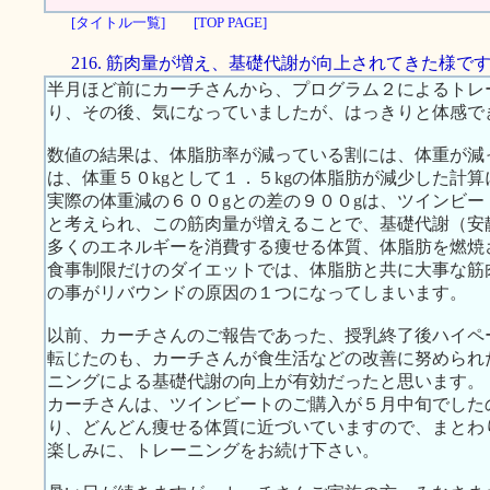
[タイトル一覧]
[TOP PAGE]
216. 筋肉量が増え、基礎代謝が向上されてきた様で
半月ほど前にカーチさんから、プログラム２によるトレ
り、その後、気になっていましたが、はっきりと体感で
数値の結果は、体脂肪率が減っている割には、体重が減
は、体重５０kgとして１．５kgの体脂肪が減少した計
実際の体重減の６００gとの差の９００gは、ツインビ
と考えられ、この筋肉量が増えることで、基礎代謝（安
多くのエネルギーを消費する痩せる体質、体脂肪を燃焼
食事制限だけのダイエットでは、体脂肪と共に大事な筋
の事がリバウンドの原因の１つになってしまいます。
以前、カーチさんのご報告であった、授乳終了後ハイペ
転じたのも、カーチさんが食生活などの改善に努められ
ニングによる基礎代謝の向上が有効だったと思います。
カーチさんは、ツインビートのご購入が５月中旬でした
り、どんどん痩せる体質に近づいていますので、まとわ
楽しみに、トレーニングをお続け下さい。