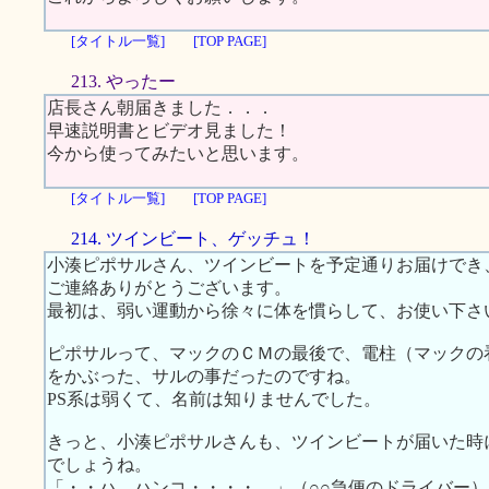
[タイトル一覧]
[TOP PAGE]
213. やったー
店長さん朝届きました．．．
早速説明書とビデオ見ました！
今から使ってみたいと思います。
[タイトル一覧]
[TOP PAGE]
214. ツインビート、ゲッチュ！
小湊ピポサルさん、ツインビートを予定通りお届けでき
ご連絡ありがとうございます。
最初は、弱い運動から徐々に体を慣らして、お使い下さ
ピポサルって、マックのＣＭの最後で、電柱（マックの
をかぶった、サルの事だったのですね。
PS系は弱くて、名前は知りませんでした。
きっと、小湊ピポサルさんも、ツインビートが届いた時
でしょうね。
「・・ハ．ハンコ・・・・。」（○○急便のドライバー）