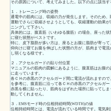
その原因について、考えてみました。以下の点に該当す
１．トレーニング時の姿勢
通電中の筋肉には、収縮の力が発生します。そのため、
運動でさらに収縮させようとしても、収縮運動の効果が
ニングして下さい。
具体的には、腹直筋（いわゆる腹筋）の場合、座った状
に寝た状態がベストです。
特に、皮下脂肪が多い方は、座るとお腹に脂肪が寄って
仰向けに寝てお腹を伸ばした状態の方が、筋肉まで電流
し弱くなる様です。
２．アクセルガードの貼り付位置
マニュアルの筋肉の図解にあるように、腹直筋はお腹の
に走っています。
各ＣＨの赤黒のアクセルガード間に電流が流れますので、
を参考に、腹直筋に沿って各ＣＨの赤黒のアクセルガー
赤黒を横に貼ったり、筋肉をはずれた場所に貼ってしま
動してくれません。
３．EMSモード時の位相持続時間(WDTH)の値
位相持続時間とは、電流が流れている時間です。電気刺