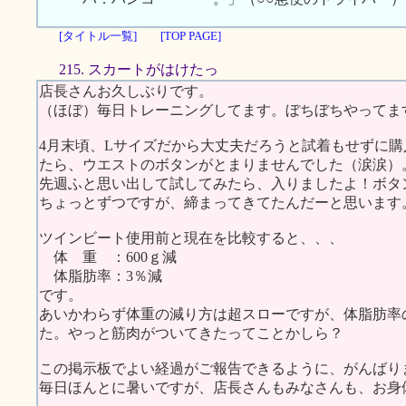
[タイトル一覧]
[TOP PAGE]
215. スカートがはけたっ
店長さんお久しぶりです。
（ほぼ）毎日トレーニングしてます。ぼちぼちやってま
4月末頃、Lサイズだから大丈夫だろうと試着もせずに
たら、ウエストのボタンがとまりませんでした（涙涙）
先週ふと思い出して試してみたら、入りましたよ！ボタ
ちょっとずつですが、締まってきてたんだーと思います
ツインビート使用前と現在を比較すると、、、
体 重 ：600ｇ減
体脂肪率：3％減
です。
あいかわらず体重の減り方は超スローですが、体脂肪率
た。やっと筋肉がついてきたってことかしら？
この掲示板でよい経過がご報告できるように、がんばり
毎日ほんとに暑いですが、店長さんもみなさんも、お身