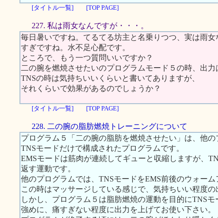
[タイトル一覧]
[TOP PAGE]
227. 私は雨女なんですが・・・。
毎日暑いですね。てるてる坊主と名乗りつつ、実は雨女な
すぎですね。水不足心配です。
ところで、もう一つ質問いいですか？
二の腕を燃焼させたいのプログラムモード５の時、出力
TNSの時は気持ちいいくらいと書いてありますが、
それくらいで効果があるのでしょうか？
[タイトル一覧]
[TOP PAGE]
228. 二の腕の脂肪燃焼トレーニングについて
プログラム５「二の腕の脂肪を燃焼させたい」は、他の
TNSモードだけで構成されたプログラムです。
EMSモードは筋肉が連続してギューと収縮しますが、T
返す運動です。
他のプログラムでは、TNSモードをEMS前後のウォー
この時はマッサージしている感じで、気持ちいい程度の
しかし、プログラム５は脂肪燃焼の運動を目的にTNS
強めに、痛すぎない程度に出力を上げてお使い下さい。