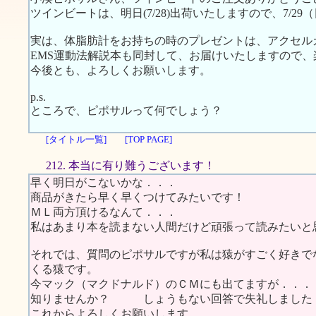
ツインビートは、明日(7/28)出荷いたしますので、7/2
実は、体脂肪計をお持ちの時のプレゼントは、アクセル
EMS運動法解説本も同封して、お届けいたしますので
今後とも、よろしくお願いします。
p.s.
ところで、ピポサルって何でしょう？
[タイトル一覧]
[TOP PAGE]
212. 本当に有り難うございます！
早く明日がこないかな．．．
商品がきたら早く早くつけてみたいです！
ＭＬ両方頂けるなんて．．．
私はあまり本を読まない人間だけど頑張って読みたいと
それでは、質問のピポサルですが私は猿がすごく好きで
くる猿です。
今マック（マクドナルド）のＣＭにも出てますが．．．
知りませんか？ しょうもない回答で失礼しました
これからよろしくお願いします。