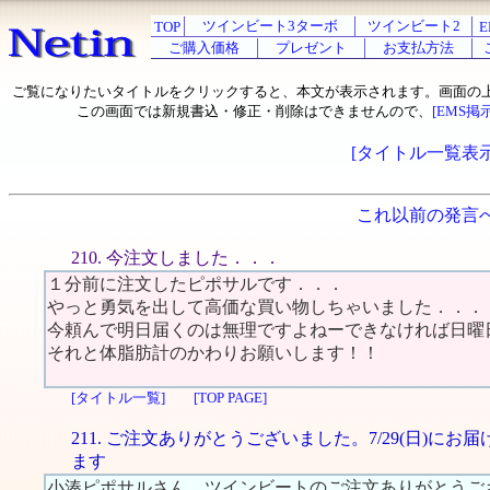
ツインビート3ターボ
ツインビート2
TOP
E
ご購入価格
プレゼント
お支払方法
ご覧になりたいタイトルをクリックすると、本文が表示されます。画面の
この画面では新規書込・修正・削除はできませんので、
[EMS掲
[タイトル一覧表示
これ以前の発言
210. 今注文しました．．．
１分前に注文したピポサルです．．．
やっと勇気を出して高価な買い物しちゃいました．．．
今頼んで明日届くのは無理ですよねーできなければ日曜
それと体脂肪計のかわりお願いします！！
[タイトル一覧]
[TOP PAGE]
211. ご注文ありがとうございました。7/29(日)にお
ます
小湊ピポサルさん、ツインビートのご注文ありがとうご