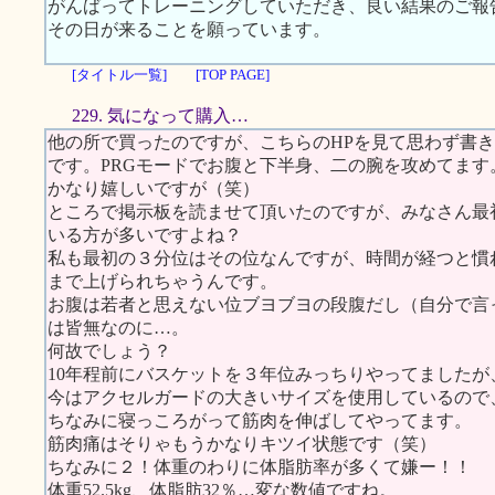
がんばってトレーニングしていただき、良い結果のご報
その日が来ることを願っています。
[タイトル一覧]
[TOP PAGE]
229. 気になって購入…
他の所で買ったのですが、こちらのHPを見て思わず書
です。PRGモードでお腹と下半身、二の腕を攻めてま
かなり嬉しいですが（笑）
ところで掲示板を読ませて頂いたのですが、みなさん最初
いる方が多いですよね？
私も最初の３分位はその位なんですが、時間が経つと慣れて
まで上げられちゃうんです。
お腹は若者と思えない位ブヨブヨの段腹だし（自分で言
は皆無なのに…。
何故でしょう？
10年程前にバスケットを３年位みっちりやってました
今はアクセルガードの大きいサイズを使用しているので
ちなみに寝っころがって筋肉を伸ばしてやってます。
筋肉痛はそりゃもうかなりキツイ状態です（笑）
ちなみに２！体重のわりに体脂肪率が多くて嫌ー！！
体重52.5kg、体脂肪32％…変な数値ですね。