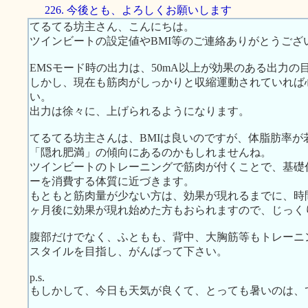
226. 今後とも、よろしくお願いします
てるてる坊主さん、こんにちは。
ツインビートの設定値やBMI等のご連絡ありがとうござ
EMSモード時の出力は、50mA以上が効果のある出力の
しかし、現在も筋肉がしっかりと収縮運動されていれば
い。
出力は徐々に、上げられるようになります。
てるてる坊主さんは、BMIは良いのですが、体脂肪率
「隠れ肥満」の傾向にあるのかもしれませんね。
ツインビートのトレーニングで筋肉が付くことで、基礎
ーを消費する体質に近づきます。
もともと筋肉量が少ない方は、効果が現れるまでに、時
ヶ月後に効果が現れ始めた方もおられますので、じっく
腹部だけでなく、ふともも、背中、大胸筋等もトレーニ
スタイルを目指し、がんばって下さい。
p.s.
もしかして、今日も天気が良くて、とっても暑いのは、