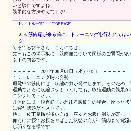
いと駄目ですよね。
効果的な方法教えて下さい！
[タイトル一覧]
[TOP PAGE]
224. 筋肉痛が来る前に、トレーニングを行われては
か
てるてる坊主さん、こんにちは。
先日もこの掲示板に、筋肉痛について同様のご質問があ
以下の内容です。
－－－－－ 2001年08月01日（水）03:41 －－－－－
１．トレーニング時の姿勢
通電中の筋肉には、収縮の力が発生します。そのため、
運動でさらに収縮させようとしても、収縮運動の効果が
ニングして下さい。
具体的には、腹直筋（いわゆる腹筋）の場合、座った状
に寝た状態がベストです。
特に、皮下脂肪が多い方は、座るとお腹に脂肪が寄って
仰向けに寝てお腹を伸ばした状態の方が、筋肉まで電流
し弱くなる様です。