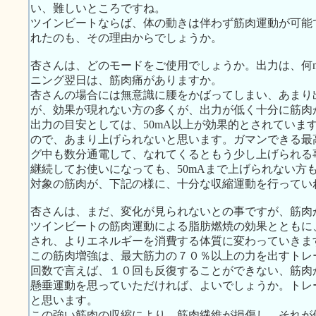
い、難しいところですね。
ツインビートならば、体の動きは伴わず筋肉運動が可能
れたのも、その理由からでしょうか。
杏さんは、どのモードをご使用でしょうか。出力は、何
ニング翌日は、筋肉痛がありますか。
杏さんの場合には無意識に腰をかばってしまい、あまり
が、効果が現れない方の多くが、出力が低く十分に筋肉
出力の目安としては、50mA以上が効果的とされていま
ので、あまり上げられないと思います。ガマンできる最
グ中も数分通電して、なれてくるともう少し上げられる
継続してお使いになっても、50mAまで上げられない方
対象の筋肉が、下記の様に、十分な収縮運動を行ってい
杏さんは、まだ、変化が見られないとの事ですが、筋肉
ツインビートの筋肉運動による脂肪燃焼の効果とともに
され、よりエネルギーを消費する体質に変わっていきま
この筋肉増強は、最大筋力の７０％以上の力を出すトレ
回数で言えば、１０回も反復することができない、筋肉
懸垂運動を思っていただければ、よいでしょうか。トレ
と思います。
この強い筋肉の収縮により、筋肉繊維が損傷し、それが