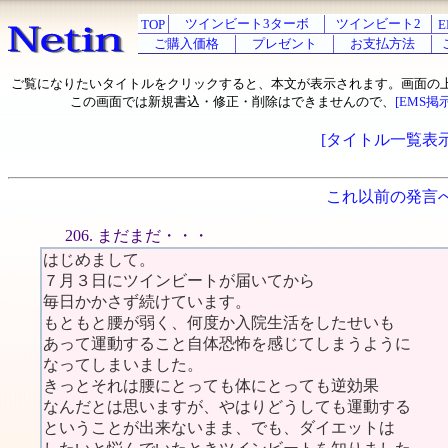
ツインビート3ターボ
ツインビート2
TOP
E
ご購入価格
プレゼント
お支払方法
ご覧になりたいタイトルをクリックすると、本文が表示されます。画面の
この画面では新規書込・修正・削除はできませんので、
[EMS掲
[タイトル一覧表示
これ以前の発言
206. まだまだ・・・
はじめまして。
７月３日にツインビートが届いてから
毎日かかさず続けています。
もともと腰が弱く、何度か入院生活をしたせいも
あって運動すること自体恐怖を感じてしまうように
なってしまいました。
きっとそれは腰にとっても体にとっても逆効果
なんだとは思いますが、やはりどうしても運動する
ということが出来ないまま、でも、ダイエットは