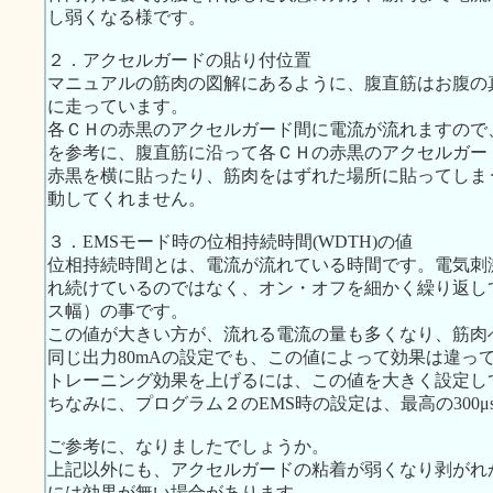
し弱くなる様です。
２．アクセルガードの貼り付位置
マニュアルの筋肉の図解にあるように、腹直筋はお腹の
に走っています。
各ＣＨの赤黒のアクセルガード間に電流が流れますので、
を参考に、腹直筋に沿って各ＣＨの赤黒のアクセルガー
赤黒を横に貼ったり、筋肉をはずれた場所に貼ってしま
動してくれません。
３．EMSモード時の位相持続時間(WDTH)の値
位相持続時間とは、電流が流れている時間です。電気刺
れ続けているのではなく、オン・オフを細かく繰り返し
ス幅）の事です。
この値が大きい方が、流れる電流の量も多くなり、筋肉
同じ出力80mAの設定でも、この値によって効果は違っ
トレーニング効果を上げるには、この値を大きく設定し
ちなみに、プログラム２のEMS時の設定は、最高の300μ
ご参考に、なりましたでしょうか。
上記以外にも、アクセルガードの粘着が弱くなり剥がれ
には効果が無い場合があります。