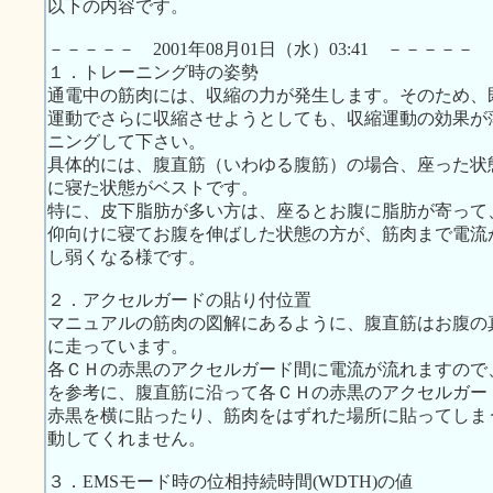
以下の内容です。
－－－－－ 2001年08月01日（水）03:41 －－－－－
１．トレーニング時の姿勢
通電中の筋肉には、収縮の力が発生します。そのため、
運動でさらに収縮させようとしても、収縮運動の効果が
ニングして下さい。
具体的には、腹直筋（いわゆる腹筋）の場合、座った状
に寝た状態がベストです。
特に、皮下脂肪が多い方は、座るとお腹に脂肪が寄って
仰向けに寝てお腹を伸ばした状態の方が、筋肉まで電流
し弱くなる様です。
２．アクセルガードの貼り付位置
マニュアルの筋肉の図解にあるように、腹直筋はお腹の
に走っています。
各ＣＨの赤黒のアクセルガード間に電流が流れますので、
を参考に、腹直筋に沿って各ＣＨの赤黒のアクセルガー
赤黒を横に貼ったり、筋肉をはずれた場所に貼ってしま
動してくれません。
３．EMSモード時の位相持続時間(WDTH)の値