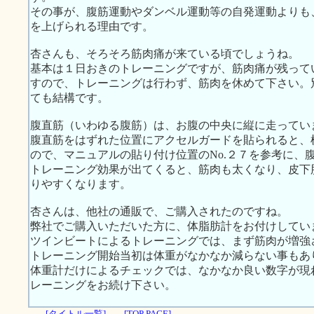
その事が、腹筋運動やダンベル運動等の自発運動よりも
を上げられる理由です。
杏さんも、そろそろ筋肉痛が来ている頃でしょうね。
基本は１日おきのトレーニングですが、筋肉痛が残って
すので、トレーニングは行わず、筋肉を休めて下さい。
ても結構です。
腹直筋（いわゆる腹筋）は、お腹の中央に縦に走ってい
腹直筋をはずれた位置にアクセルガードを貼られると、
ので、マニュアルの貼り付け位置のNo.２７を参考に、
トレーニング効果が出てくると、筋肉も太くなり、皮下
りやすくなります。
杏さんは、他社の通販で、ご購入されたのですね。
弊社でご購入いただいた方に、体脂肪計をお付けしてい
ツインビートによるトレーニングでは、まず筋肉が増強
トレーニング開始当初は体重がなかなか減らない事もあ
体重計だけによるチェックでは、なかなか良い数字が現
レーニングをお続け下さい。
[タイトル一覧]
[TOP PAGE]