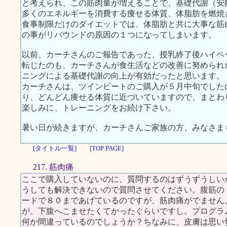
と考えられ、この筋肉量が増えることで、基礎代謝（安
多くのエネルギーを消費する痩せる体質、体脂肪を燃焼
食事制限だけのダイエットでは、体脂肪と共に大事な筋
の事がリバウンドの原因の１つになってしまいます。
以前、カーチさんのご報告であった、授乳終了後ハイペ
転じたのも、カーチさんが食生活などの改善に努められ
ニングによる基礎代謝の向上が有効だったと思います。
カーチさんは、ツインビートのご購入が５月中旬でした
り、どんどん痩せる体質に近づいていますので、まとわ
楽しみに、トレーニングをお続け下さい。
暑い日が続きますが、カーチさんご家族の方、みなさま
[タイトル一覧]
[TOP PAGE]
217. 筋肉痛
ここで購入していないのに、質問するのはずうずうしい
うしても解決できないので質問させてください。腹筋の
ードで８０まであげているのですが、筋肉痛がでません
が。下腹へこませたくてかったぐらいですし。プログラ
何か間違っているのでしょうか？ちなみに、皮膚は思い