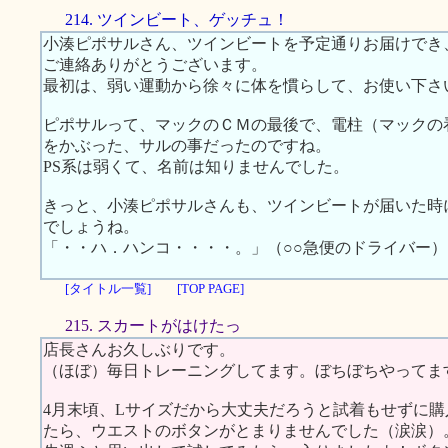
214. ツインビート、ゲッチュ！
小湊ピポサルさん、ツインビートを予定通りお届けでき
ご連絡ありがとうございます。
最初は、弱い運動から徐々に体を慣らして、お使い下さ
ピポサルって、マックのＣＭの最後で、電柱（マックの
をかぶった、サルの事だったのですね。
PS系は弱くて、名前は知りませんでした。
きっと、小湊ピポサルさんも、ツインビートが届いた時
でしょうね。
「・・ハ．ハンコ・・・・。」（○○急便のドライバー）
[タイトル一覧]
[TOP PAGE]
215. スカートがはけたっ
店長さんお久しぶりです。
（ほぼ）毎日トレーニングしてます。ぼちぼちやってま
4月末頃、Lサイズだから大丈夫だろうと試着もせずに
たら、ウエストのボタンがとまりませんでした（涙涙）