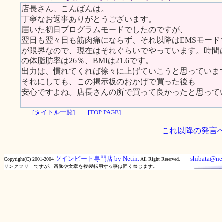
店長さん、こんばんは。
丁寧なお返事ありがとうございます。
届いた初日プログラムモードでしたのですが、
翌日も翌々日も筋肉痛にならず、それ以降はEMSモード
が限界なので、現在はそれぐらいでやっています。時間は
の体脂肪率は26％、BMIは21.6です。
出力は、慣れてくれば徐々に上げていこうと思っています
それにしても、この掲示板のおかげで買った後も
安心ですよね。店長さんの所で買って良かったと思って
[タイトル一覧]
[TOP PAGE]
これ以降の発言
ツインビート専門店 by Netin.
shibata@net
Copyright(C) 2001-2004
All Right Reserved.
リンクフリーですが、画像や文章を複製転用する事は固く禁じます。