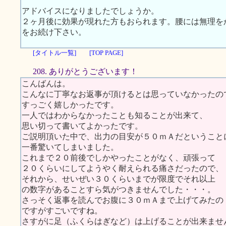
アドバイスになりましたでしょうか。
２ヶ月後に効果が現れた方もおられます。腰には無理を
をお続け下さい。
[タイトル一覧]
[TOP PAGE]
208. ありがとうございます！
こんばんは。
こんなに丁寧なお返事が頂けるとは思っていなかったの
すっごく嬉しかったです。
一人ではわからなかったことも知ることが出来て、
思い切って書いてよかったです。
ご説明頂いた中で、出力の目安が５０ｍＡだということ
一番驚いてしまいました。
これまで２０前後でしかやったことがなく、頑張って
２０くらいにしてようやく耐えられる痛さだったので、
それから、せいぜい３０くらいまでが限度でそれ以上
の数字があることすら気がつきませんでした・・・。
さっそく返事を読んでお腹に３０ｍＡまで上げてみたの
ですがすごいですね。
さすがに足（ふくらはぎなど）は上げることが出来ませ