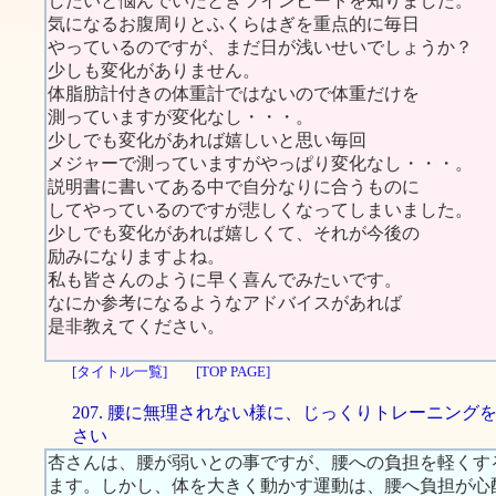
したいと悩んでいたときツインビートを知りました。
気になるお腹周りとふくらはぎを重点的に毎日
やっているのですが、まだ日が浅いせいでしょうか？
少しも変化がありません。
体脂肪計付きの体重計ではないので体重だけを
測っていますが変化なし・・・。
少しでも変化があれば嬉しいと思い毎回
メジャーで測っていますがやっぱり変化なし・・・。
説明書に書いてある中で自分なりに合うものに
してやっているのですが悲しくなってしまいました。
少しでも変化があれば嬉しくて、それが今後の
励みになりますよね。
私も皆さんのように早く喜んでみたいです。
なにか参考になるようなアドバイスがあれば
是非教えてください。
[タイトル一覧]
[TOP PAGE]
207. 腰に無理されない様に、じっくりトレーニング
さい
杏さんは、腰が弱いとの事ですが、腰への負担を軽くす
ます。しかし、体を大きく動かす運動は、腰へ負担が心