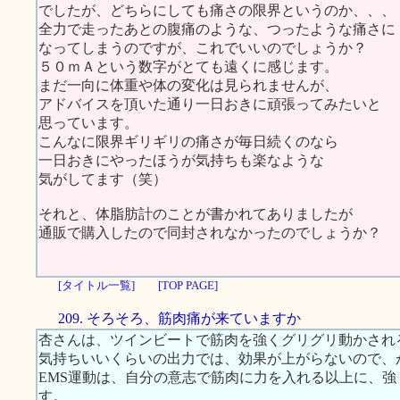
でしたが、どちらにしても痛さの限界というのか、、、
全力で走ったあとの腹痛のような、つったような痛さに
なってしまうのですが、これでいいのでしょうか？
５０ｍＡという数字がとても遠くに感じます。
まだ一向に体重や体の変化は見られませんが、
アドバイスを頂いた通り一日おきに頑張ってみたいと
思っています。
こんなに限界ギリギリの痛さが毎日続くのなら
一日おきにやったほうが気持ちも楽なような
気がしてます（笑）
それと、体脂肪計のことが書かれてありましたが
通販で購入したので同封されなかったのでしょうか？
[タイトル一覧]
[TOP PAGE]
209. そろそろ、筋肉痛が来ていますか
杏さんは、ツインビートで筋肉を強くグリグリ動かされ
気持ちいいくらいの出力では、効果が上がらないので、
EMS運動は、自分の意志で筋肉に力を入れる以上に、
す。