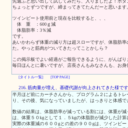
先週ふと思い出して試してみたら、入りましたよ！ボタ
ちょっとずつですが、締まってきてたんだーと思います
ツインビート使用前と現在を比較すると、、、
体 重 ：600ｇ減
体脂肪率：3％減
です。
あいかわらず体重の減り方は超スローですが、体脂肪率
た。やっと筋肉がついてきたってことかしら？
この掲示板でよい経過がご報告できるように、がんばり
毎日ほんとに暑いですが、店長さんもみなさんも、お身
[タイトル一覧]
[TOP PAGE]
216. 筋肉量が増え、基礎代謝が向上されてきた様で
半月ほど前にカーチさんから、プログラム２によるトレ
り、その後、気になっていましたが、はっきりと体感で
数値の結果は、体脂肪率が減っている割には、体重が減
は、体重５０kgとして１．５kgの体脂肪が減少した計
実際の体重減の６００gとの差の９００gは、ツインビ