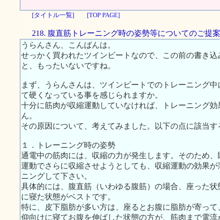
[タイトル一覧]
[TOP PAGE]
218. 腹直筋トレーニング時の姿勢等についてのご提
うらんさん、こんばんは。
せっかく買われたツインビートなので、この前の書き込
と、もったいないですね。
まず、うらんさんは、ツインビートでのトレーニング中
て硬くなっている事を感じられますか。
十分に筋肉が収縮運動していなければ、トレーニング効
ん。
その原因について、考えてみました。以下の点に該当す
１．トレーニング時の姿勢
通電中の筋肉には、収縮の力が発生します。そのため、
運動でさらに収縮させようとしても、収縮運動の効果が
ニングして下さい。
具体的には、腹直筋（いわゆる腹筋）の場合、座った状
に寝た状態がベストです。
特に、皮下脂肪が多い方は、座るとお腹に脂肪が寄って
仰向けに寝てお腹を伸ばした状態の方が、筋肉まで電流