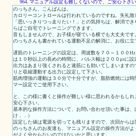
964. マニュアル設定も難しくないので、ご安心下さ
のっちさん、こんばんは。
カロリーコントロールは行われているのですね。失礼致
「思いっきりつっ走りたい！」との気持ちは、解消でき
らばご自宅でトレーニングできます。
音もしませんので、お子様が寝ている横でも大丈夫です
のっちさんも書かれている運動不足の解消に、お役に立
遅筋のトレーニングの設定は、周波数を７０～１００Hz
は１０秒以上の長めの時間に、パルス幅は２００μsに設
出力はあまり強くされると速筋にも効いてしまいますの
りと収縮運動する出力に設定して下さい。
筋肉増強の運動は３０分で十分ですが、脂肪燃焼には時
マー設定でご使用下さい。
と、この様に書くと操作が難しい様に思われるかもしれ
安心下さい。
基本的な操作方法について、お問い合わせ頂いた事は、
け．．）
設定した値は電源を切っても残りますので、次回からは
のっちさんのお友達も、マニュアル設定の操作方法がよ
がよく分からないのではないかと思います。