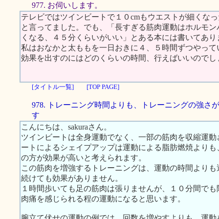
977. お伺いします。
テレビではツインビートで１０cmもウエストが細くな
と言ってました。でも、「長すぎる筋肉運動はホルモン
くなる、４５分くらいがいい」とある本には書いてあり
私はおなかと太ももを一日おきに４、５時間ずつやって
効果を出すのにはどのくらいの時間、行えばいいのでし
[タイトル一覧]
[TOP PAGE]
978. トレーニング時間よりも、トレーニングの強さ
す
こんにちは、sakuraさん。
ツインビートは全身運動でなく、一部の筋肉を収縮運動
ートによるシェイプアップは運動による脂肪燃焼よりも
の方が効果が高いと考えられます。
この筋肉を増強するトレーニングは、運動の時間よりも
続けても効果がありません。
１時間歩いても足の筋肉は張りませんが、１０分間でも
肉痛を感じられる程の運動になると思います。
腕立て伏せの運動の例では、回数を増やすよりも、運動