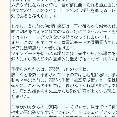
ムチウチになられた時に、首が前に曲げられる過屈曲に
事ですので、このツインビートでの僧帽筋を鍛えるトレ
効であると考えられます。
しかし、首の前の胸鎖乳突筋は、耳の後ろから鎖骨の付
肉に刺激を与えるには首の位置だけにアクセルガードを
ではトレーニングできない場所となってしまいます。
また、この部分でもマイクロ電流モードの微弱電流でし
ケアには問題なくお使い頂けます。
ツインビートを使われる場合には、先生からご指導のあ
鍛えにくい前の筋肉を重点的に鍛えて頂くなど、両方を
手術をされたのは、頭部だったのですね。
腹部などを数回手術されているのではと心配に思い、ま
私も２年ほど前に、頭部の手術「鼓室形成術」と「扁桃
確かに、これらの手術では、傷がふさがれば運動には支
で、痛たた姫さんも先生から運動の許可が出ている現在
りません。
ご家族の方からのご質問についてですが、痩せていて皮
やすい事は確かですが、ツインビートはシェイプアップ