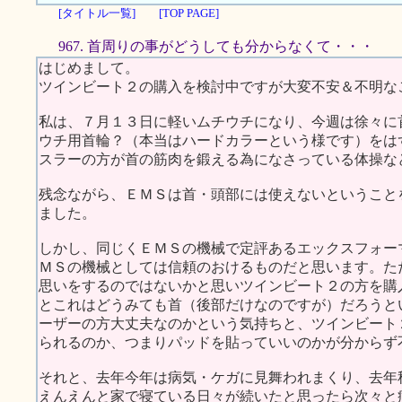
[タイトル一覧]
[TOP PAGE]
967. 首周りの事がどうしても分からなくて・・・
はじめまして。
ツインビート２の購入を検討中ですが大変不安＆不明な
私は、７月１３日に軽いムチウチになり、今週は徐々に
ウチ用首輪？（本当はハードカラーという様です）をは
スラーの方が首の筋肉を鍛える為になさっている体操な
残念ながら、ＥＭＳは首・頭部には使えないということ
ました。
しかし、同じくＥＭＳの機械で定評あるエックスフォー
ＭＳの機械としては信頼のおけるものだと思います。た
思いをするのではないかと思いツインビート２の方を購
とこれはどうみても首（後部だけなのですが）だろうと
ーザーの方大丈夫なのかという気持ちと、ツインビート
られるのか、つまりパッドを貼っていいのかが分からず
それと、去年今年は病気・ケガに見舞われまくり、去年
えんえんと家で寝ている日々が続いたと思ったら次々と