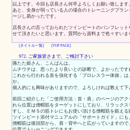
以上です。今回も店長さん何卒よろしくお願い致します
あと、全身が弱っている人の場合のトレーニングプラン
ージし易かったです。
店長さんの言っておられたツインビートのパンフレット
せて頂きたいと思います。質問から資料まで色々すいま
[タイトル一覧]
[TOP PAGE]
972. ご家族皆さまで、ご検討下さい
痛たた姫さん、こんばんは。
ムチウチは、思ったより良いとの診断で、よかったです
これから行われる首を強化する「プロレスラー体操」は
か。
個人的にも興味がありますので、よろしければ教えて下
前回ご紹介した「ご使用方法：首・肩」のページのアク
れら位置は僧帽筋をターゲットにしており、リラックス
すし、ＥＭＳの筋トレにもお使い頂ける僧帽筋を鍛える
ツインビート添付マニュアルの「サポートガイド」にも
僧帽筋は後頭部から、肩・背中へと広がっていますので
位置でトレーニングできます。