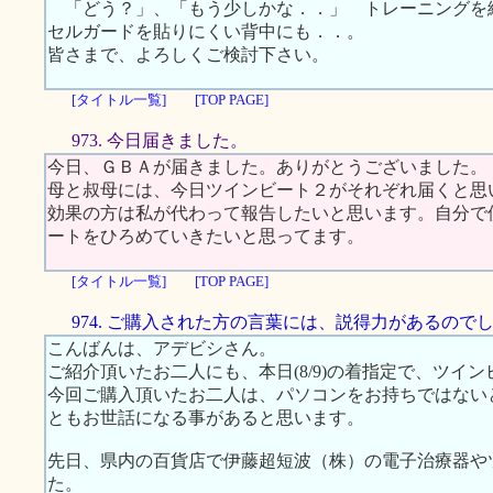
「どう？」、「もう少しかな．．」 トレーニングを
セルガードを貼りにくい背中にも．．。
皆さまで、よろしくご検討下さい。
[タイトル一覧]
[TOP PAGE]
973. 今日届きました。
今日、ＧＢＡが届きました。ありがとうございました。
母と叔母には、今日ツインビート２がそれぞれ届くと思
効果の方は私が代わって報告したいと思います。自分で
ートをひろめていきたいと思ってます。
[タイトル一覧]
[TOP PAGE]
974. ご購入された方の言葉には、説得力があるので
こんばんは、アデビシさん。
ご紹介頂いたお二人にも、本日(8/9)の着指定で、ツイ
今回ご購入頂いたお二人は、パソコンをお持ちではない
ともお世話になる事があると思います。
先日、県内の百貨店で伊藤超短波（株）の電子治療器や
た。