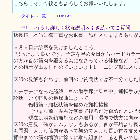
こちらこそ、今後ともよろしくお願いいたします。
[タイトル一覧]
[TOP PAGE]
971. もう少し詳しく状況説明＆引き続いてご質問
店長様、本当に御丁重なお返事、恐れ入ります＆ありが
８月８日に診察を受けましたところ、
”思ったより良いです。予定を早め今日からハードカラ
の方が首の筋肉を鍛える為になさっている体操など（以
との指示が出ましたのでいよいよトレーニング期に入り
医師の見解も合わせ、前回のご質問状では不十分でした
ムチウチになった経緯：車の助手席に乗車中、運転手が
診断：ごく軽度の過屈曲によって
僧帽筋・頭板状筋を傷めた頸椎捻挫
（つまり前・左右は無事で後ろだけ傷めたという
現在は消炎鎮痛剤などの服用・湿布で快方に向か
医師の意見：確かにムチウチもあるが、首が平均より長
も問題。人より筋肉があって初めて人より長い首を支え
背中までの筋肉増強に徐々に取り組まれ ると良いでし