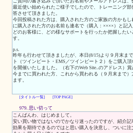
ご質問の書き込みで頂いたお名前やメールアドレスは、
最近使い始められたご様子でしたので、トレーニング部位
答させて頂きました。
今回投稿された方は、購入された方のご家族の方かもし
に購入された方のお名前も連名で（購入：××××）と記
どのお客様に、どの様なサポートを行ったか把握したい
す。
p.s.
昨年も行わせて頂きましたが、本日(8/15)より９月末
ト（ツインビート・EMS／ツインビート２）をご購入
を開催いたしました。（右下のWeb Site..のアドレ
今までに買われた方、これから買われる（９月末まで）
ます。
[タイトル一覧]
[TOP PAGE]
979. 思い切って
こんばんわ、はじめまして。
安い買い物ではないのでかなり迷ったのですが、紹介記
効果を期待できるのではと思い購入を決意し、ついに注