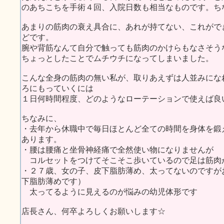
のあちこちを手術４回、入院日数も相当なものです。ち
あまりの筋肉の衰え具合に、あれが持てない、これがで
どです。
腕や背筋なんて自分で触っても筋肉のかけらもなさそう
ちょっとしたことでムチウチになってしまいました。
こんな全身の筋肉の無い私が、取りあえずは人並みにな
ろにもっていくには
１日何時間程度、どのようなローテーションで使えば良
ちなみに、
・去年から休職中で毎日ほとんど全ての時間を身体を鍛
あります。
・腰は腰痛と坐骨神経痛で全然使い物になりませんが
コルセットをつけてそこそこ歩いているので足は筋肉
・２７歳、女の子、皮下脂肪薄め、太ってないのですが
下脂肪薄めです）
太ってるように見えるのが悩みの幼児体形です
店長さん、何卒よろしくお願いします☆