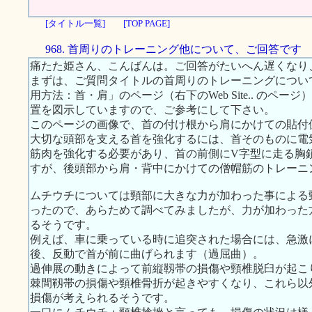
[タイトル一覧]
[TOP PAGE]
968. 首周りのトレーニング他について、ご回答です
痛たた姫さん、こんばんは。ご回答がたいへん遅くなり
まずは、ご質問タイトルの首周りのトレーニングについ
用方法：首・肩」のページ（右下のWeb Site.. のペ
置を図示していますので、ご参考にして下さい。
このページの画像で、首の付け根から肩にかけての貼付
大切な頭部を支える首を強化するには、首そのものに電
筋肉を強化する必要があり、首の前側にV字型に走る胸
すが、後頭部から肩・背中にかけての僧帽筋のトレーニ
ムチウチについては頸部に大きな力が加わった事による
ったので、あらためて調べてみましたが、力が加わった
るそうです。
例えば、車に乗っている時に追突された場合には、急激
後、反動で首が前に曲げられます（過屈曲）。
過伸展の動きによって前縦靱帯の損傷や頸椎脱臼が起こ
棘間靱帯の損傷や頸椎骨折が起きやすくなり、これら以
損傷が考えられるそうです。