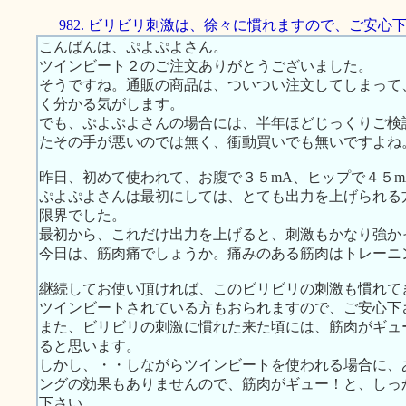
982. ビリビリ刺激は、徐々に慣れますので、ご安心
こんばんは、ぷよぷよさん。
ツインビート２のご注文ありがとうございました。
そうですね。通販の商品は、ついつい注文してしまって
く分かる気がします。
でも、ぷよぷよさんの場合には、半年ほどじっくりご検
たその手が悪いのでは無く、衝動買いでも無いですよね
昨日、初めて使われて、お腹で３５mA、ヒップで４５
ぷよぷよさんは最初にしては、とても出力を上げられる
限界でした。
最初から、これだけ出力を上げると、刺激もかなり強か
今日は、筋肉痛でしょうか。痛みのある筋肉はトレーニ
継続してお使い頂ければ、このビリビリの刺激も慣れて
ツインビートされている方もおられますので、ご安心下
また、ビリビリの刺激に慣れた来た頃には、筋肉がギュ
ると思います。
しかし、・・しながらツインビートを使われる場合に、
ングの効果もありませんので、筋肉がギュー！と、しっ
下さい。