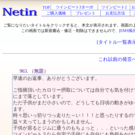
ツインビート3ターボ
ツインビート2
TOP
E
ご購入価格
プレゼント
お支払方法
ご覧になりたいタイトルをクリックすると、本文が表示されます。画面の
この画面では新規書込・修正・削除はできませんので、
[EMS掲
[タイトル一覧表示
これ以前の発言
963. （無題）
早速のお返事、ありがとうございます。
ご指摘頂いたカロリー摂取については自分でも気を付け
にまで落としています。
ただ子供がまだ小さいので、どうしても日頃の動きがゆ
ます。
時々思いっ切りつっ走りた～い！！！と思ったりするの
益々太ってしまうのかもしれません。
子供が居るとジムに通うのもちょっと．．．といった感
ツインビート２なら自宅で子供にも自分にも負担をかけ