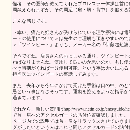
備考：その医師が教えてくれたプロレスラー体操は首に
周鍛えられますが、その周辺（肩・胸・背中）を鍛える
こんな感じです。
＞幸い、痛たた姫さんが受けられている理学療法には電
ートの使用について＞は先生のご理解も頂きやすいので
＞「ツインビート」よりも、メーカー名の「伊藤超短波
そうですね、店長さんのおっしゃる通り、ツインビート
ねばなりませんね。使用して良いのか悪いのか、もし使
べき時期がくれば十分使用可能、という事は大いにある
担当医にツインビートの事話してみます。
また、去年から今年にかけて受けた手術は口の中、のど
忌という事はなさそうです。運動を控えるような指示が
過ぎています。
それから、新しい質問はhttp://www.netin.co.jp/ems/guide/nec
で首・肩へのアクセルガードの貼付位置確認しました。
ページ内での説明では首・肩をリラックスさせていきま
グがしたいという人はこれと同じアクセルガードの貼付