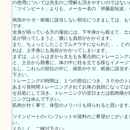
の使用については先生のご理解も頂きやすいのではない
「ツインビート」よりも、メーカー名の「伊藤超短波」
病気やケガ・術後に該当しない部位につきましては、も
です。
全身が弱っている方の場合には、下半身から鍛えて、土
足が弱ってしまうと、腰にも負担がかかります。
また、ちょっとしたことでムチウチになられた．． と
れば、上半身にも負担がかかってしまいます。
まずは、ふくらはぎから太ももを重点的にトレーニング
と、土台から順番に、体の中に柱を立てる様なイメージ
もし、これらの部位の中に、病気やケガ、術後に該当す
下さい。
トレーニングの時間は、１つの部位につき、３０分のト
あまり長時間トレーニングされてお体の負担になっては
を目処にして頂き、トレーニングの翌日または筋肉痛が
ニングは休んで下さい。
筋肉が付く事で、体型のメリハリも得られると思います
ツインビートのパンフレットや資料のご希望がございま
い。
よろしく、ご検討下さい。