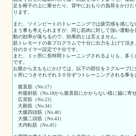
足を椅子の上に乗せたり、背中におもりの負荷をかけた
ります。
また、ツインビートのトレーニングでは疲労感を感じな
まう事も考えられますが、同じ筋肉に対して強い運動を
動の効率が落ちるので、効果的とは言えません。
筋トレモードの各プログラムで十分に出力を上げて頂き
分のタイマー設定で十分です。
また、１ヶ所に長時間トレーニングされるよりも、多く
です。
お腹から太ももにかけては、以下の部位を２グループに
ヶ所につきそれぞれ３０分ずつトレーニングされる事を
腹直筋（No.17）
外腹斜筋（No.18から腹直筋にかからない様に脇に寄
広背筋（No.23）
大殿筋（No.34）
大腿四頭筋（No.40）
大腿二頭筋（No.43）
大内転筋（No.45）