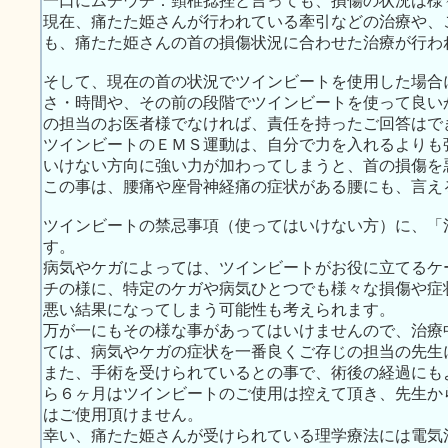
一口にムチウチ：頸椎捻挫と言っても、損傷の状況は様
現在、痛たた姫さんが行われている牽引などの治療や、
も、痛たた姫さんの首の損傷状況に合わせた治療が行わ
そして、現在の首の状況でツインビートを使用した場合
さ・時間や、その前の段階でツインビートを使って良い
の担当のお医者様でなければ、責任を持ったご回答はで
ツインビートのＥＭＳ運動は、自分で力を入れるよりも
いけない方向に強い力が加わってしまうと、首の損傷を
この事は、腰痛や座骨神経痛の症状がある腰にも、言え
ツインビートの禁忌事項（使ってはいけない方）に、「
す。
病気やケガによっては、ツインビートがお役に立てるケ
チの様に、特定のケガや病気ひとつでも様々な損傷や症
悪い結果になってしまう可能性も考えられます。
万が一にもその様な事があってはいけませんので、治療
ては、病気やケガの症状を一番良くご存じの担当の先生
また、手術を受けられているとの事で、術後の経過にも
ら６ヶ月はツインビートのご使用は控えて頂き、先生か
はご使用頂けません。
幸い、痛たた姫さんが受けられている理学療法には電気