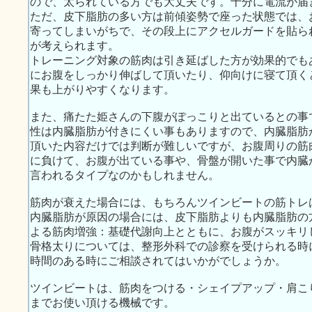
ので、太られている方でも大丈夫です。十分に電流が届
ただ、皮下脂肪の多い方は前傾姿勢で座った状態では、
寄ってしまいがちで、その段上にアクセルガードを貼ら
が考えられます。
トレーニング対象の筋肉は引き延ばした方が効果的でも
にお腹をしっかり伸ばして頂いたり、仰向けに寝て頂く
果も上がりやすくなります。
また、痛たた姫さんの下腹がぽっこりと出ているとの事
性は内臓脂肪が付きにくい事もありますので、内臓脂肪
頂いた内容だけでは判断が難しいですが、お腹周りの筋
に負けて、お腹が出ている事や、骨盤が開いた事で内臓
言われるタイプなのかもしれません。
筋肉が衰えた場合には、もちろんツインビートの筋トレ
内臓脂肪が原因の場合には、皮下脂肪よりも内臓脂肪の
よる筋肉増強：基礎代謝向上とともに、お腹がスッキリ
骨格太りについては、整形外科での診察を受けられる時
時間のある時にご相談されてはいかがでしょうか。
ツインビートは、筋肉をつける・シェイプアップ・肩こ
までお使い頂ける機械です。