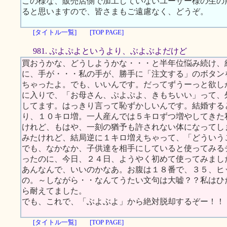
この様な、販売店側で加工していないユーザー様の生の
ると思いますので、皆さまもご遠慮なく、どうぞ。
[タイトル一覧]
[TOP PAGE]
981. ぷよぷよというより、ぶよぶよだけど
買おうかな、どうしようかな・・・と半年位悩み続け、
に、手が・・・私の手が、勝手に「注文する」のボタン
ちゃったよ。でも、いいんです。だってずうーっと欲し
に入りで、「お母さん、ぷよぷよ、きもちいい」って、
してます。はっきり言って恥ずかしいんです。結婚する
り、１０キロ増。一人産んでは５キロずつ増やしてきた
けれど、もはや、一刻の猶予も許されない体になってし
みたけれど、結局逆に１キロ増えちゃって、「どういう
でも、なかなか、子供達を相手にしていると使ってみる
ったのに、今日、２４日、ようやく初めて使ってみまし
あんなんで、いいのかなあ。お腹は１８番で、３５、ヒ
の。～しながら・・なんてうたい文句は大嘘？？私はひ
ら耐えてました。
でも、これで、「ぶよぶよ」から絶対脱却するぞー！！
[タイトル一覧]
[TOP PAGE]