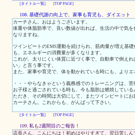
[タイトル一覧]
[TOP PAGE]
108. 基礎代謝の向上で、家事も育児も、ダイエット
カーチさん。おはようございます。
体重や体脂肪率で、良い数値が出れば、生活の中で気を
なりますね。
ツインビートのEMS運動を続けられ、筋肉量が増え基
も、エネルギーの消費量が多くなります。
これが、太りにくい体質に近づく事で、自動車で例えれ
い」と言う事です。
また、家事や育児で、体を動かれている時にも、よりエ
・・・やらなきゃという義務感でのトレーニングは、苦
お子様と過ごされている時も、今も脂肪は燃焼している
ただき、その時間は大切にして、またツインビートにお
カーチさん。これからも、がんばって下さい。
[タイトル一覧]
[TOP PAGE]
109. 私も2週間目のご報告！
店長さん、こんにちは！初めはやりすぎて、翌日苦しん