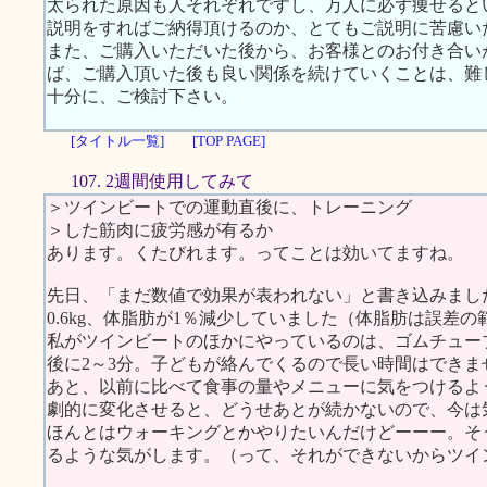
太られた原因も人それぞれですし、万人に必ず痩せると
説明をすればご納得頂けるのか、とてもご説明に苦慮い
また、ご購入いただいた後から、お客様とのお付き合い
ば、ご購入頂いた後も良い関係を続けていくことは、難
十分に、ご検討下さい。
[タイトル一覧]
[TOP PAGE]
107. 2週間使用してみて
＞ツインビートでの運動直後に、トレーニング
＞した筋肉に疲労感が有るか
あります。くたびれます。ってことは効いてますね。
先日、「まだ数値で効果が表われない」と書き込みまし
0.6kg、体脂肪が1％減少していました（体脂肪は誤差
私がツインビートのほかにやっているのは、ゴムチュー
後に2～3分。子どもが絡んでくるので長い時間はできま
あと、以前に比べて食事の量やメニューに気をつけるよ
劇的に変化させると、どうせあとが続かないので、今は
ほんとはウォーキングとかやりたいんだけどーーー。そ
るような気がします。（って、それができないからツイ