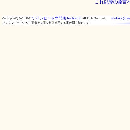
これ以降の発言
ツインビート専門店 by Netin.
shibata@net
Copyright(C) 2001-2004
All Right Reserved.
リンクフリーですが、画像や文章を複製転用する事は固く禁じます。