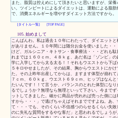
また、脂質は控えめにして頂きたいと思いますが、栄養
い。ツインビートによるダイエットは、運動による脂肪
で、消費エネルギーを増やすダイエット方法ですから。
[タイトル一覧]
[TOP PAGE]
105. 始めまして
こんばんわ。私は過去１０年にわたって、ダイエットと
がありません。１０年間には随分お金を使いました・・
けど、ガルシニア・キトサン・食事療法・・・どれも駄
れまでは１６０ｃｍ、４８ｋｇ、あだ名は「ゾンビ」の
学に入学してから太る太る！！それもウエストから下ば
５キロやせましたが、その結果、胸からウエストにかけ
た。その上昨年出産してからは、ますます体型が崩れて
７ｃｍ、６０ｋｇ、ウエスト６９ｃｍ、ヒップはなんと
たいんです！！て言うか、バランスのとれた体型になり
るでしょうか？無理なら無理といって下さい。今までず
ットしてきました。確かに商品が売れれば売った側には
すから・・・」で逃げちゃえばそれまでですよね。あ、
て・・・でも、そのくらい不信感つのらせるくらい失敗
のに失礼な質問をするやな客だ」と思われるでしょうが
のツインビート販売しているＨＰも見たんですが、この