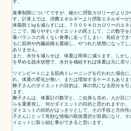
す。
食事制限についてですが、確かに摂取カロリーがより少
す。計算上では、消費エネルギーより摂取エネルギーが
体脂肪１kgを減らすには、７０００キロカロリーのエネ
ここで、陥りやすいダイエットの罠として、この数字を
養バランスの良くない食事に走ってしまい、長続きでき
もに筋肉や内臓組織も萎縮し、やつれた状態になってし
ありません。
また、水分を減らせば、体重は簡単に減ります。しかし
を早める脱水状態で、水分を補給すれば体重は元に戻り
ツインビートによる筋肉トレーニングを行われた場合に
れ、体重の変化が無い、または増加するケースもありま
舞子さんのダイエットの目的は、体の気になる部分を引
ます。
舞子さんは、体重計の数字と、ご自身も含め、人が目に
らを重要視し、何がダイエットの目的と思われますか。
ダイエットの目的がはっきりとして、その手段と方向性
子さんにとって有効な情報の取捨選択が容易になり、そ
イエットに取り組む事ができると思います。