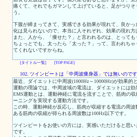
痛くて、それでもガマンして上げていると、足がつりそ
う。
下腹が締まってきて、実感できる効果が現れて、良かっ
化は見られないので、本当に人それぞれ、効果の現れ方
また、人から、「痩せた？」と言われるのは、とっても
ちょっとでも、太ったら「太った？」って、言われちゃ
てくれないですからね。
[タイトル一覧]
[TOP PAGE]
102. ツインビートは「中周波痩身器」では無いので
最近、ダイエットに中周波(1000Hz～10000Hz)が効
運動の理論では、中周波域の電流は、ダイエットには効
EMS運動とは、運動神経に電流を流すことで、筋肉の
ーニングを実現する運動方法です。
この時、運動神経が反応し、筋肉が収縮する電流の周波数
ある筋肉の収縮が得られる周波数は100Hz以下です。
ツインビートをお使いの方には、実感いただけると思います
です。