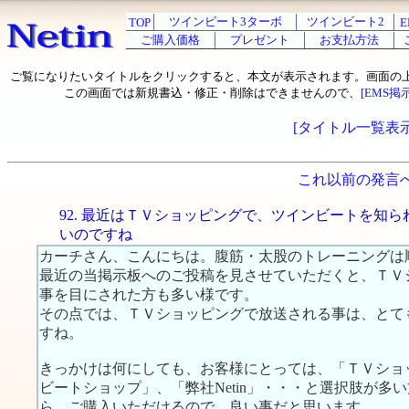
ツインビート3ターボ
ツインビート2
TOP
E
ご購入価格
プレゼント
お支払方法
ご覧になりたいタイトルをクリックすると、本文が表示されます。画面の
この画面では新規書込・修正・削除はできませんので、
[EMS掲
[タイトル一覧表示
これ以前の発言
92. 最近はＴＶショッピングで、ツインビートを知ら
いのですね
カーチさん、こんにちは。腹筋・太股のトレーニングは
最近の当掲示板へのご投稿を見させていただくと、ＴＶ
事を目にされた方も多い様です。
その点では、ＴＶショッピングで放送される事は、とて
すね。
きっかけは何にしても、お客様にとっては、「ＴＶショ
ビートショップ」、「弊社Netin」・・・と選択肢が
ら、ご購入いただけるので、良い事だと思います。