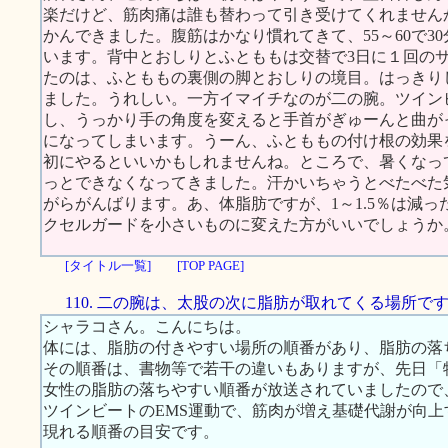
楽だけど、筋肉痛は誰も替わって引き受けてくれません
かんできました。腹筋はかなり慣れてきて、55～60で3
います。背中とおしりとふとももは交替で3日に１回の
たのは、ふとももの裏側の脚とおしりの境目。はっきり
ました。うれしい。一方イマイチなのが二の腕。ツイン
し、うっかり手の角度を変えると手首がぎゅーんと曲が
になってしまいます。うーん、ふとももの付け根の効果
初にやるといいかもしれませんね。ところで、暑くなっ
っとできなくなってきました。汗かいちゃうとべたべた
がらがんばります。あ、体脂肪ですが、1～1.5％は減
クセルガードを小さいものに変えた方がいいでしょうか
[タイトル一覧]
[TOP PAGE]
110. 二の腕は、太股の次に脂肪が取れてくる場所で
シャラコさん。こんにちは。
体には、脂肪の付きやすい場所の順番があり、脂肪の落
その順番は、書物等で若干の違いもありますが、先日「特
女性の脂肪の落ちやすい順番が放送されていましたので
ツインビートのEMS運動で、筋肉が増え基礎代謝が向
現れる順番の目安です。