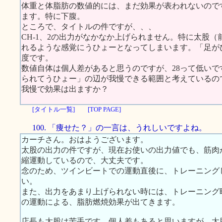
体重と体脂肪の数値的には、まだ効果が表われないので
ます。特に下腹。
ところで、タイトルの件ですが、、、
CH-1、2の出力がなかなか上げられません。特に太股（
れるような感覚にうひょーとなってしまいます。「足が
度です。
数値自体は個人差があると思うのですが、28って低い
られてうひょー」の辺が我慢できる範囲と考えているの
我慢で効果は出ますか？
[タイトル一覧]
[TOP PAGE]
100. 「痩せた？」の一言は、うれしいですよね。
カーチさん。おはようございます。
太股の出力の件ですが、現在お使いの出力値でも、筋肉
縮運動しているので、大丈夫です。
念のため、ツインビートでの運動直後に、トレーニング
い。
また、出力をあまり上げられない時には、トレーニング
の運動による、脂肪燃焼効果が出てきます。
店長も太股は苦手です。個人差もあると思いますが、太