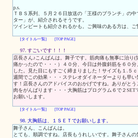
p.s.
ＴＢＳ系列、５月２６日放送の「王様のブランチ」の中
ター」が、紹介されるそうです。
ツインビートも紹介されるかも。ご興味のある方は、ご
[タイトル一覧]
[TOP PAGE]
97. すごいです！！！
店長さん♪こんばんは。舞子です。筋肉痛も無事に治り(
痛かったので・・・）４０分、今日は外腹斜筋を６０分
した。見た目にもすごく締まりました！サイズも１.５
週間でこの効果・・・ステレオダイネーダーよりも早い
す！店長さんのアドバイスのおかげですね。ありがとう
肉をがんばります・・・大胸筋はプログラム６で２SET
お願いします。
[タイトル一覧]
[TOP PAGE]
98. 大胸筋は、１ＳＥＴでお願いします。
舞子さん、こんばんは。
とても、順調ですね。店長もうれしいです。舞子さんの