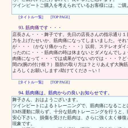
ツインビートご購入を考えられているお客様には、ご購
[タイトル一覧]
[TOP PAGE]
93. 筋肉痛です・・・
店長さん・・・舞子です。先日の店長さんの指示通り１
力を上げたせいか、筋肉痛になってしまいました。それ
が・・・（かなり痛かった・・・）以前、ステレオダイ
ったのに・・・筋肉痛の時は休まないとダメなんでしょ
肉痛になって・・・では成果がでないのでは・・・？ど
間の(腕の付け根？）脂肪の取り方は？とりあえず大胸
よろしくお願いします♪助けてくださ～い！
[タイトル一覧]
[TOP PAGE]
94. 筋肉痛は、筋肉からの良いお知らせです。
舞子さん、おはようございます。
ツインビートによるトレーニングで、筋肉痛になること
EMS運動に限らず、十分な筋肉トレーニングを行うと
安心下さい、損傷を受けた筋肉は、さらに強く太く修復
現象です。