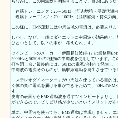
ちなみに、この周波数を調整することで、目的にあった
速筋トレーニング：25～50Hz （筋肉増強・基礎代謝
遅筋トレーニング：70～100Hz （脂肪燃焼・持久力向
この様に、EMS運動には中周波域の電流は、必要ありま
しかし、なぜ、一般にダイエットに中周波が効果的と、
ひとつとして、以下の事が、考えられます。
ツインビートのメーカー「伊藤超短波(株)」の業務用E
5000Hzと5050Hzの2種類の中周波を使用しています
打ち消し合い最終的には、50Hzの電流が体内で発生し
中周波の電流そのものが、筋収縮運動を発生させている
「ステレオダイネーター」が中周波を使っている目的は
く体の奥に電流を届ける事ができるためで、50HzのE
す。
皮膚の表面からEMS運動波を通すツインビートよりも
ができるので、ビリビリ感が少ないというメリットがあ
単に、中周波を使っても、EMS運動は実現しません。
オダイネーター」が中周波を使っているので、「中周波