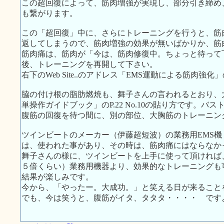
この超回復によって、筋肉増強が実現し、部分引き締め
も繋がります。
この「超回復」中に、さらにトレーニングを行うと、筋
返してしまうので、筋肉増強の効果が無いばかりか、筋
筋肉痛は、筋肉が「今は、筋肉修復中。ちょっと待って
後、トレーニングを再開して下さい。
右下のWeb Site..のアドレス「EMS運動による筋肉
脇の付け根の脂肪燃焼も、舞子さんの言われるとおり、
単操作ガイドブック」のP.22 No.10の貼り方です。
腹筋の回復を待つ間に、別の部位、大胸筋のトレーニン
ツインビートのメーカー（伊藤超短波）の業務用EMS
は、使われた事があり、その時は、筋肉痛にはならなか
舞子さんの様に、ツインビートを上手に使って頂ければ
５倍くらい）業務用機器より、効果的なトレーニングも
結果が楽しみです。
今から、「やったー。大成功。」と笑える日が来ること
でも、今は笑うと、腹筋がイタ、タタタ・・・・ です