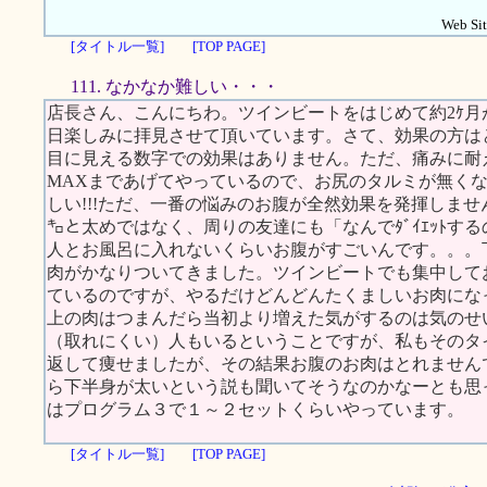
Web Sit
[タイトル一覧]
[TOP PAGE]
111. なかなか難しい・・・
店長さん、こんにちわ。ツインビートをはじめて約2ｹ
日楽しみに拝見させて頂いています。さて、効果の方は
目に見える数字での効果はありません。ただ、痛みに耐えら
MAXまであげてやっているので、お尻のタルミが無く
しい!!!ただ、一番の悩みのお腹が全然効果を発揮しません
㌔と太めではなく、周りの友達にも「なんでﾀﾞｲｴｯﾄす
人とお風呂に入れないくらいお腹がすごいんです。。。
肉がかなりついてきました。ツインビートでも集中して
ているのですが、やるだけどんどんたくましいお肉にな
上の肉はつまんだら当初より増えた気がするのは気のせ
（取れにくい）人もいるということですが、私もそのタ
返して痩せましたが、その結果お腹のお肉はとれません
ら下半身が太いという説も聞いてそうなのかなーとも思
はプログラム３で１～２セットくらいやっています。
[タイトル一覧]
[TOP PAGE]