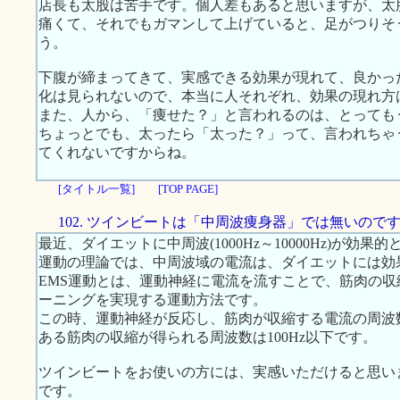
店長も太股は苦手です。個人差もあると思いますが、太
痛くて、それでもガマンして上げていると、足がつりそ
う。
下腹が締まってきて、実感できる効果が現れて、良かっ
化は見られないので、本当に人それぞれ、効果の現れ方
また、人から、「痩せた？」と言われるのは、とっても
ちょっとでも、太ったら「太った？」って、言われちゃ
てくれないですからね。
[タイトル一覧]
[TOP PAGE]
102. ツインビートは「中周波痩身器」では無いので
最近、ダイエットに中周波(1000Hz～10000Hz)が効
運動の理論では、中周波域の電流は、ダイエットには効
EMS運動とは、運動神経に電流を流すことで、筋肉の
ーニングを実現する運動方法です。
この時、運動神経が反応し、筋肉が収縮する電流の周波数
ある筋肉の収縮が得られる周波数は100Hz以下です。
ツインビートをお使いの方には、実感いただけると思います
です。