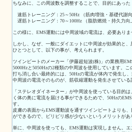
ちなみに、この周波数を調整することで、目的にあった
速筋トレーニング：25～50Hz （筋肉増強・基礎代謝
遅筋トレーニング：70～100Hz （脂肪燃焼・持久力向
この様に、EMS運動には中周波域の電流は、必要ありま
しかし、なぜ、一般にダイエットに中周波が効果的と、
ひとつとして、以下の事が、考えられます。
ツインビートのメーカー「伊藤超短波(株)」の業務用E
5000Hzと5050Hzの2種類の中周波を使用しています
打ち消し合い最終的には、50Hzの電流が体内で発生し
中周波の電流そのものが、筋収縮運動を発生させている
「ステレオダイネーター」が中周波を使っている目的は
く体の奥に電流を届ける事ができるためで、50HzのE
す。
皮膚の表面からEMS運動波を通すツインビートよりも
ができるので、ビリビリ感が少ないというメリットがあ
単に、中周波を使っても、EMS運動は実現しません。