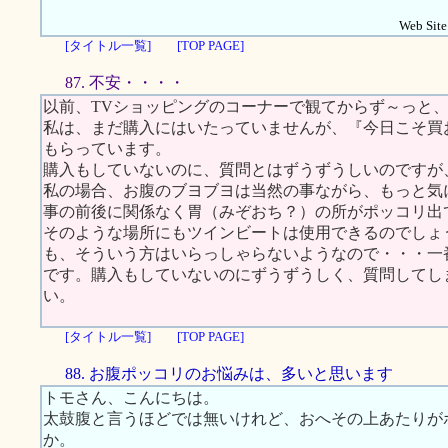
Web Site.
[タイトル一覧]
[TOP PAGE]
87. 不安・・・・
以前、TVショッピングのコーナーで観てからず～っと
私は、まだ購入にはいたっていませんが、『今日こそ買
もらっています。
購入もしていないのに、質問とはずうずうしいのですが
私の場合、お腹のブヨブヨは当然の事ながら、もっと気
事の前後に関係なく胃（みぞおち？）の所がポッコリ出
そのような場所にもツインビートは使用できるのでしょ
も、そういう方はいらっしゃらないようなので・・・一
です。購入もしていないのにずうずうしく、質問してし
い。
[タイトル一覧]
[TOP PAGE]
88. お腹ポッコリのお悩みは、多いと思います
トモさん、こんにちは。
太鼓腹と言うほどでは無いけれど、おへその上あたりが
か。