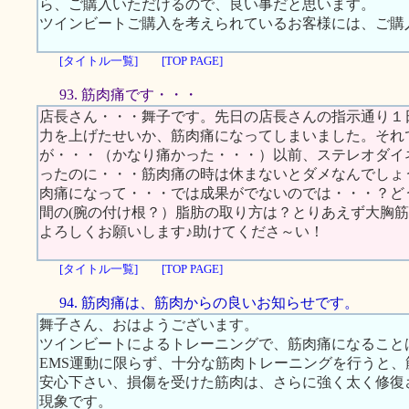
ら、ご購入いただけるので、良い事だと思います。
ツインビートご購入を考えられているお客様には、ご購
[タイトル一覧]
[TOP PAGE]
93. 筋肉痛です・・・
店長さん・・・舞子です。先日の店長さんの指示通り１
力を上げたせいか、筋肉痛になってしまいました。それ
が・・・（かなり痛かった・・・）以前、ステレオダイ
ったのに・・・筋肉痛の時は休まないとダメなんでしょ
肉痛になって・・・では成果がでないのでは・・・？ど
間の(腕の付け根？）脂肪の取り方は？とりあえず大胸
よろしくお願いします♪助けてくださ～い！
[タイトル一覧]
[TOP PAGE]
94. 筋肉痛は、筋肉からの良いお知らせです。
舞子さん、おはようございます。
ツインビートによるトレーニングで、筋肉痛になること
EMS運動に限らず、十分な筋肉トレーニングを行うと
安心下さい、損傷を受けた筋肉は、さらに強く太く修復
現象です。