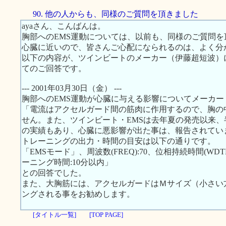
90. 他の人からも、同様のご質問を頂きました
ayaさん、こんばんは。
胸部へのEMS運動については、以前も、同様のご質問
心臓に近いので、皆さんご心配になられるのは、よく分
以下の内容が、ツインビートのメーカー（伊藤超短波）
てのご回答です。
--- 2001年03月30日（金） ---
胸部へのEMS運動が心臓に与える影響についてメーカ
「電流はアクセルガード間の筋肉に作用するので、胸の
せん。また、ツインビート・EMSは去年夏の発売以来、半
の実績もあり、心臓に悪影響が出た事は、報告されてい
トレーニングの出力・時間の目安は以下の通りです。
「EMSモード」、周波数(FREQ):70、位相持続時間(WDTH):
ーニング時間:10分以内」
との回答でした。
また、大胸筋には、アクセルガードはＭサイズ（小さい
ングされる事をお勧めします。
[タイトル一覧]
[TOP PAGE]