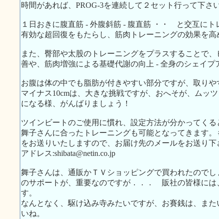
時間があれば、PROG-3を連続して２セット行って下さ
１日おきに腹直筋 - 外腹斜筋 - 腹直筋 ・・ と交互
有効な超回復をもたらし、筋肉トレーニングの効果を高
また、臀部や太股のトレーニングをプラスすることで、
善や、筋肉増強による基礎代謝の向上 - 全身のシェイ
お腹は体の中でも脂肪が付きやすい部分ですが、取りや
マイナス10cmは、大きな挑戦ですが、おへそが、ムッ
になる様、がんばりましょう！
ツインビートのご使用に慣れ、設定方法が分かってくる
舞子さんに合ったトレーニングも可能となってきます。
をお送りいたしますので、お届け先のメールをお送り下
アドレス:shibata@netin.co.jp
舞子さんは、通販かＴＶショッピングで買われたのでし
のサポートが、重要なのですが．．． 販社の皆様には
す。
なんとなく、駆け込み寺みたいですが、お賽銭は、また
いね。