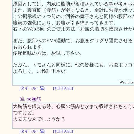
原因としては、内蔵に脂肪が蓄積されている事が考えら
また、腹直筋（腹筋）が弱くなると、余計にお腹がポッ
この掲示板の２つ前のご回答の舞子さんと同様の腹部へ
腹筋の強化により、お腹が引き締まってきます。
右下のWeb Site..のご使用方法「お腹の脂肪を燃焼
また、腹部へのEMS運動で、お腹をグリグリ運動させ
もおられます。
便秘気味の方は、お試し下さい。
たぶん、トモさんと同様に、他の皆様にも、お腹ポッコ
よろしく、ご検討下さい。
Web Site.
[タイトル一覧]
[TOP PAGE]
89. 大胸筋
大胸筋を鍛える時、心臓の筋肉とかまで収縮されちゃう
ですけど。
大丈夫なんでしょうか？
[タイトル一覧]
[TOP PAGE]