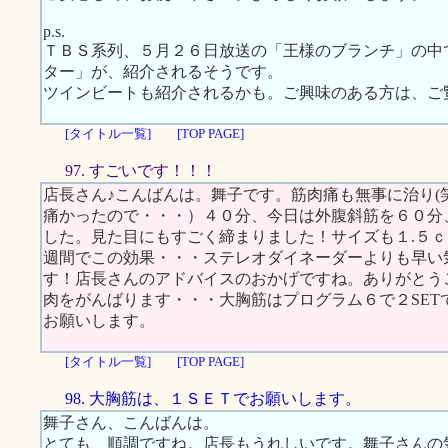
p.s.
ＴＢＳ系列、５月２６日放送の「王様のブランチ」の中
ター」が、紹介されるそうです。
ツインビートも紹介されるかも。ご興味のある方は、ご
[タイトル一覧]
[TOP PAGE]
97. すごいです！！！
店長さん♪こんばんは。舞子です。筋肉痛も無事に治り(
痛かったので・・・）４０分、今日は外腹斜筋を６０分
した。見た目にもすごく締まりました！サイズも１.５
週間でこの効果・・・ステレオダイネーダーよりも早い
す！店長さんのアドバイスのおかげですね。ありがとう
肉をがんばります・・・大胸筋はプログラム６で２SET
お願いします。
[タイトル一覧]
[TOP PAGE]
98. 大胸筋は、１ＳＥＴでお願いします。
舞子さん、こんばんは。
とても、順調ですね。店長もうれしいです。舞子さんの