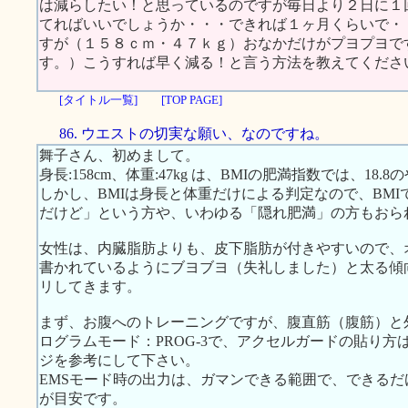
は減らしたい！と思っているのですが毎日より２日に１
てればいいでしょうか・・・できれば１ヶ月くらいで・
すが（１５８ｃｍ・４７ｋｇ）おなかだけがプヨプヨで
す。）こうすれば早く減る！と言う方法を教えてくださ
[タイトル一覧]
[TOP PAGE]
86. ウエストの切実な願い、なのですね。
舞子さん、初めまして。
身長:158cm、体重:47kg は、BMIの肥満指数では、18
しかし、BMIは身長と体重だけによる判定なので、BM
だけど」という方や、いわゆる「隠れ肥満」の方もおら
女性は、内臓脂肪よりも、皮下脂肪が付きやすいので、
書かれているようにブヨブヨ（失礼しました）と太る傾
リしてきます。
まず、お腹へのトレーニングですが、腹直筋（腹筋）と
ログラムモード：PROG-3で、アクセルガードの貼り方は、右
ジを参考にして下さい。
EMSモード時の出力は、ガマンできる範囲で、できるだ
が目安です。