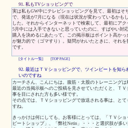
91. 私もTVショッピングで
実は私もGW中にテレビショッピングを見て、最初はそ
で、発送が7月になる（現在は状況が変わっているかも
した。それからインターネットで検索して、最初にアクセス
5月中には入手できないと思っていたのに、すばやい対
購入を決めるにあたって、この掲示板はポイント高かっ
が魅力的で（ゴマすり）。疑問がわいたときに、それを
です。
[タイトル一覧]
[TOP PAGE]
92. 最近はＴＶショッピングで、ツインビートを知ら
いのですね
カーチさん、こんにちは。腹筋・太股のトレーニングは
最近の当掲示板へのご投稿を見させていただくと、ＴＶ
事を目にされた方も多い様です。
その点では、ＴＶショッピングで放送される事は、とて
すね。
きっかけは何にしても、お客様にとっては、「ＴＶショ
ビートショップ」、「弊社Netin」・・・と選択肢が