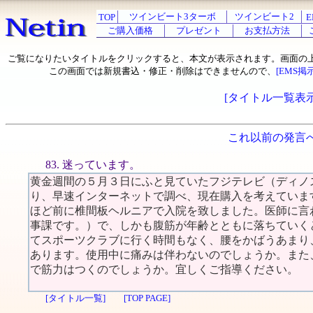
ツインビート3ターボ
ツインビート2
TOP
E
ご購入価格
プレゼント
お支払方法
ご覧になりたいタイトルをクリックすると、本文が表示されます。画面の
この画面では新規書込・修正・削除はできませんので、
[EMS掲
[タイトル一覧表示
これ以前の発言
83. 迷っています。
黄金週間の５月３日にふと見ていたフジテレビ（ディノ
り、早速インターネットで調べ、現在購入を考えていま
ほど前に椎間板ヘルニアで入院を致しました。医師に言
事課です。）で、しかも腹筋が年齢とともに落ちていく
てスポーツクラブに行く時間もなく、腰をかばうあまり
あります。使用中に痛みは伴わないのでしょうか。また
で筋力はつくのでしょうか。宜しくご指導ください。
[タイトル一覧]
[TOP PAGE]