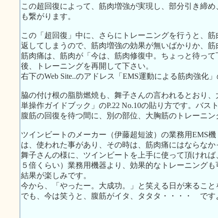
この超回復によって、筋肉増強が実現し、部分引き締め
も繋がります。
この「超回復」中に、さらにトレーニングを行うと、筋
返してしまうので、筋肉増強の効果が無いばかりか、筋
筋肉痛は、筋肉が「今は、筋肉修復中。ちょっと待って
後、トレーニングを再開して下さい。
右下のWeb Site..のアドレス「EMS運動による筋肉
脇の付け根の脂肪燃焼も、舞子さんの言われるとおり、
単操作ガイドブック」のP.22 No.10の貼り方です。
腹筋の回復を待つ間に、別の部位、大胸筋のトレーニン
ツインビートのメーカー（伊藤超短波）の業務用EMS
は、使われた事があり、その時は、筋肉痛にはならなか
舞子さんの様に、ツインビートを上手に使って頂ければ
５倍くらい）業務用機器より、効果的なトレーニングも
結果が楽しみです。
今から、「やったー。大成功。」と笑える日が来ること
でも、今は笑うと、腹筋がイタ、タタタ・・・・ です