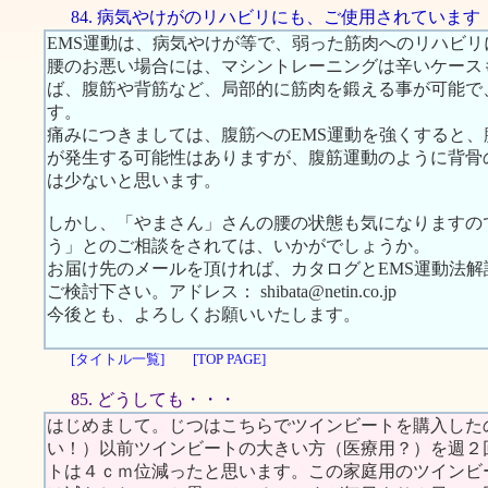
84. 病気やけがのリハビリにも、ご使用されています
EMS運動は、病気やけが等で、弱った筋肉へのリハビ
腰のお悪い場合には、マシントレーニングは辛いケース
ば、腹筋や背筋など、局部的に筋肉を鍛える事が可能で
す。
痛みにつきましては、腹筋へのEMS運動を強くすると
が発生する可能性はありますが、腹筋運動のように背骨
は少ないと思います。
しかし、「やまさん」さんの腰の状態も気になりますの
う」とのご相談をされては、いかがでしょうか。
お届け先のメールを頂ければ、カタログとEMS運動法
ご検討下さい。アドレス： shibata@netin.co.jp
今後とも、よろしくお願いいたします。
[タイトル一覧]
[TOP PAGE]
85. どうしても・・・
はじめまして。じつはこちらでツインビートを購入した
い！）以前ツインビートの大きい方（医療用？）を週２
トは４ｃｍ位減ったと思います。この家庭用のツインビ