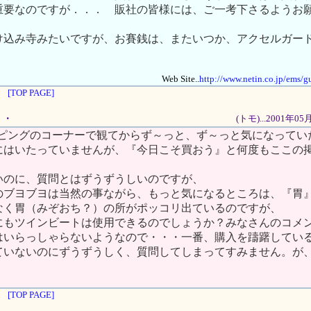
重要なのですが．．． 販社の皆様には、ご一考下さるようお
け込み寺みたいですが、お賽銭は、またいつか、アクセルガー
Web Site..
http://www.netin.co.jp/ems/g
[TOP PAGE]
・・
(トモ)...2001年0
ッピングのコーナーで観てからず～っと、ず～っと気になってい
にはいたっていませんが、『今日こそ買おう』と何度もここの
。
いのに、質問とはずうずうしいのですが、
のブヨブヨは当然の事ながら、もっと気になるところは、『胃
なく胃（みぞおち？）の所がポッコリ出ているのですが、
にもツインビートは使用できるのでしょうか？みなさんのコメ
はいらっしゃらないようなので・・・一番、購入を躊躇してい
ていないのにずうずうしく、質問してしまってすみません。が
[TOP PAGE]