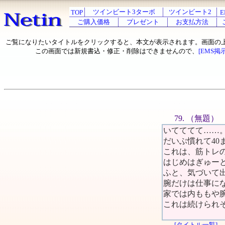
ツインビート3ターボ
ツインビート2
TOP
E
ご購入価格
プレゼント
お支払方法
ご覧になりたいタイトルをクリックすると、本文が表示されます。画面の
この画面では新規書込・修正・削除はできませんので、
[EMS掲
79. （無題）
いてててて……
だいぶ慣れて40
これは、筋トレ
はじめはぎゅー
ふと、気づいて
腕だけは仕事に
家では内ももや
これは続けられ
[タイトル一覧]