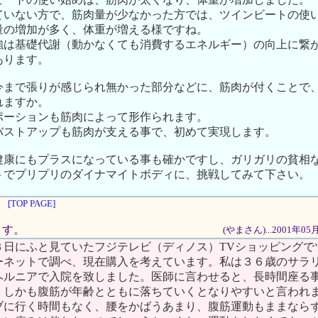
ていない方で、筋肉量が少なかった方では、ツインビートの使
量の増加が多く、体重が増える様ですね。
強は基礎代謝（動かなくても消費するエネルギー）の向上に繋
あります。
今まで張りが感じられ無かった部分などに、筋肉が付くことで
れますか。
ポーションも筋肉によって形作られます。
バストアップも筋肉が支える事で、初めて実現します。
健康にもプラスになっている事も確かですし、ガリガリの貧相
トでプリプリのダイナマイトボディに、挑戦してみて下さい。
[TOP PAGE]
ます。
(やまさん)...2001年0
３日にふと見ていたフジテレビ（ディノス）TVショッピングで
ーネットで調べ、現在購入を考えています。私は３６歳のサラ
ヘルニアで入院を致しました。医師に言わせると、長時間座る
、しかも腹筋が年齢とともに落ちていくとなりやすいと言われ
ブに行く時間もなく、腰をかばうあまり、腹筋運動もままなら