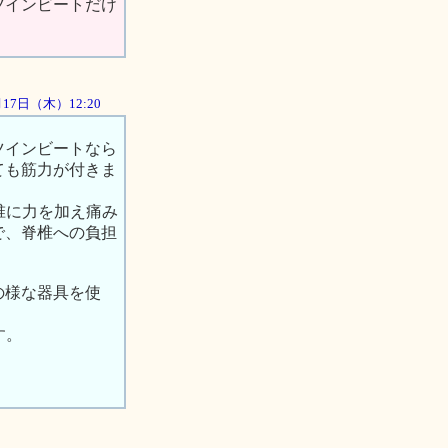
ツインビートだけ
5月17日（木）12:20
。
ツインビートなら
ても筋力が付きま
椎に力を加え痛み
で、脊椎への負担
の様な器具を使
す。