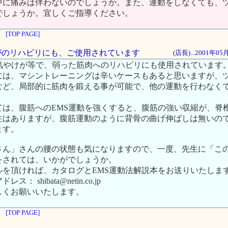
中に痛みは伴わないのでしょうか。また、運動をしなくても、
でしょうか。宜しくご指導ください。
[TOP PAGE]
やけがのリハビリにも、ご使用されています
(店長)...2001年0
病気やけが等で、弱った筋肉へのリハビリにも使用されています
には、マシントレーニングは辛いケースもあると思いますが、
など、局部的に筋肉を鍛える事が可能で、他の運動を行わなく
ては、腹筋へのEMS運動を強くすると、腹筋の強い収縮が、脊
性はありますが、腹筋運動のように背骨の曲げ伸ばしは無いの
ます。
さん」さんの腰の状態も気になりますので、一度、先生に「こ
をされては、いかがでしょうか。
ルを頂ければ、カタログとEMS運動法解説本をお送りいたしま
 shibata@netin.co.jp
しくお願いいたします。
[TOP PAGE]