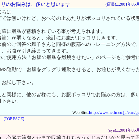
ッコリのお悩みは、多いと思います
(店長)...2001年0
にちは。
どでは無いけれど、おへその上あたりがポッコリされている状
内蔵に脂肪が蓄積されている事が考えられます。
腹筋）が弱くなると、余計にお腹がポッコリしきます。
つ前のご回答の舞子さんと同様の腹部へのトレーニング方法で
り、お腹が引き締まってきます。
ite..のご使用方法「お腹の脂肪を燃焼させたい」のページもご参
EMS運動で、お腹をグリグリ運動させると、お通じが良くなっ
、お試し下さい。
んと同様に、他の皆様にも、お腹ポッコリでお悩みの方は、多
討下さい。
Web Site..
http://www.netin.co.jp/ems/g
[TOP PAGE]
(aya)...2001年
時、心臓の筋肉とかまで収縮されちゃうんじゃないかと思って