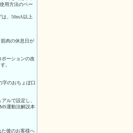
のご使用方法のペー
は、50mA以上
で、筋肉の休息日が
ロポーションの改
ます。
。
の字のおちょぼ口
ュアルで設定し、
MS運動法解説本
れた後のお客様へ