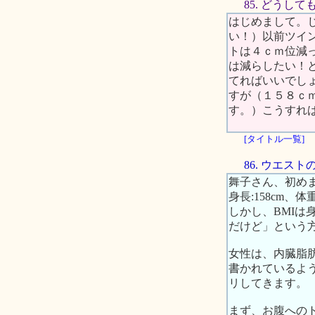
85. どうし
はじめまして。
い！）以前ツイ
トは４ｃｍ位減
は減らしたい！
てればいいでし
すが（１５８ｃ
す。）こうすれ
[タイトル一覧]
86. ウエス
舞子さん、初め
身長:158cm、
しかし、BMIは
だけど」という
女性は、内臓脂
書かれているよ
リしてきます。
まず、お腹への