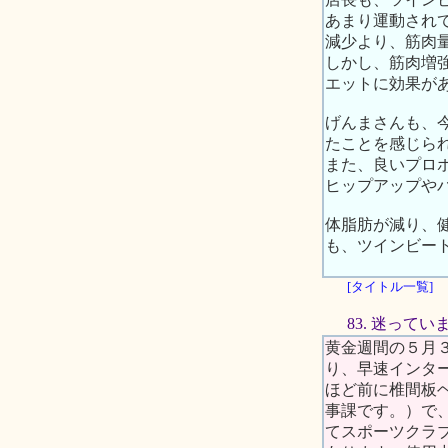
あまり運動され
減少より、筋肉
しかし、筋肉増
エットに効果が
げんまさんも、
たことを感じら
また、良いプロ
ヒップアップや
体脂肪が減り、
も、ツインビー
[タイトル一覧]
83. 迷ってい
黄金週間の５月
り、早速インタ
ほど前に椎間板
事課です。）で
てスポーツクラ