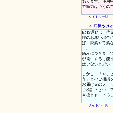
あります。使用
で筋力はつくの
[タイトル一覧]
84. 病気
EMS運動は、
腰のお悪い場合
ば、腹筋や背筋
す。
痛みにつきまし
が発生する可能
は少ないと思い
しかし、「やま
う」とのご相談
お届け先のメー
ご検討下さい。アドレス：
今後とも、よろ
[タイトル一覧]