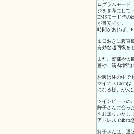
ログラムモード：P
ジを参考にして
EMSモード時の
が目安です。
時間があれば、P
１日おきに腹直筋
有効な超回復を
また、臀部や太
善や、筋肉増強に
お腹は体の中で
マイナス10cm
になる様、がん
ツインビートの
舞子さんに合っ
をお送りいたし
アドレス:shibata@ne
舞子さんは、通