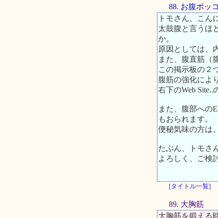
88. お腹ポ
トモさん、こん
太鼓腹と言うほ
か。
原因としては、
また、腹直筋（
この掲示板の２
腹筋の強化によ
右下のWeb S
また、腹部への
もおられます。
便秘気味の方は
たぶん、トモさ
よろしく、ご検
[タイトル一覧]
89. 大胸筋
大胸筋を鍛える