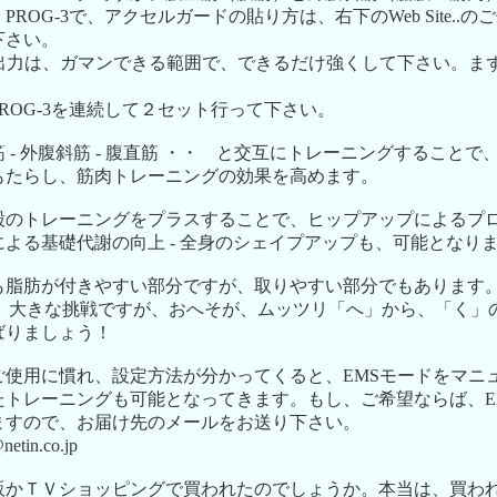
ROG-3で、アクセルガードの貼り方は、右下のWeb Site..
下さい。
出力は、ガマンできる範囲で、できるだけ強くして下さい。まず
ROG-3を連続して２セット行って下さい。
 - 外腹斜筋 - 腹直筋 ・・ と交互にトレーニングすること
もたらし、筋肉トレーニングの効果を高めます。
股のトレーニングをプラスすることで、ヒップアップによるプ
よる基礎代謝の向上 - 全身のシェイプアップも、可能となり
も脂肪が付きやすい部分ですが、取りやすい部分でもあります
は、大きな挑戦ですが、おへそが、ムッツリ「へ」から、「く」
ばりましょう！
ご使用に慣れ、設定方法が分かってくると、EMSモードをマニ
たトレーニングも可能となってきます。もし、ご希望ならば、E
ますので、お届け先のメールをお送り下さい。
tin.co.jp
販かＴＶショッピングで買われたのでしょうか。本当は、買わ