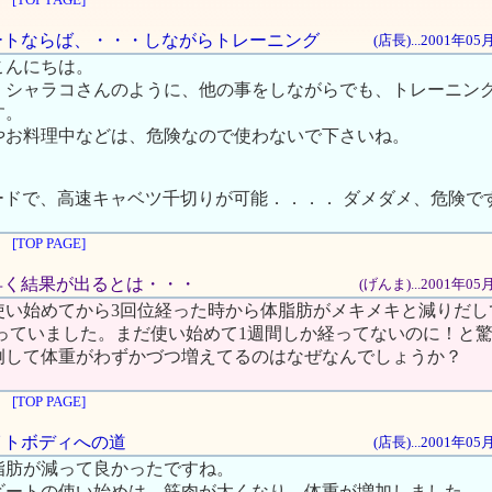
ンビートならば、・・・しながらトレーニング
(店長)...2001年0
こんにちは。
、シャラコさんのように、他の事をしながらでも、トレーニン
す。
やお料理中などは、危険なので使わないで下さいね。
ードで、高速キャベツ千切りが可能．．．． ダメダメ、危険で
[TOP PAGE]
に早く結果が出るとは・・・
(げんま)...2001年0
使い始めてから3回位経った時から体脂肪がメキメキと減りだし
減っていました。まだ使い始めて1週間しか経ってないのに！と
例して体重がわずかづつ増えてるのはなぜなんでしょうか？
[TOP PAGE]
マイトボディへの道
(店長)...2001年0
脂肪が減って良かったですね。
ビートの使い始めは、筋肉が太くなり、体重が増加しました。