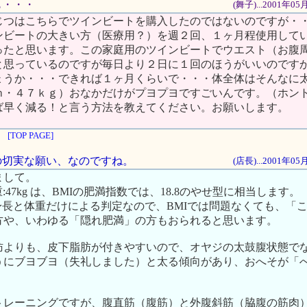
ても・・・
(舞子)...2001年0
じつはこちらでツインビートを購入したのではないのですが・
ンビートの大きい方（医療用？）を週２回、１ヶ月程使用して
ったと思います。この家庭用のツインビートでウエスト（お腹
と思っているのですが毎日より２日に１回のほうがいいのですか
ょうか・・・できれば１ヶ月くらいで・・・体全体はそんなに
ｍ・４７ｋｇ）おなかだけがプヨプヨですごいんです。（ホン
ば早く減る！と言う方法を教えてください。お願いします。
[TOP PAGE]
トの切実な願い、なのですね。
(店長)...2001年0
まして。
体重:47kg は、BMIの肥満指数では、18.8のやせ型に相当します。
身長と体重だけによる判定なので、BMIでは問題なくても、「
方や、いわゆる「隠れ肥満」の方もおられると思います。
肪よりも、皮下脂肪が付きやすいので、オヤジの太鼓腹状態で
うにブヨブヨ（失礼しました）と太る傾向があり、おへそが「
トレーニングですが、腹直筋（腹筋）と外腹斜筋（脇腹の筋肉