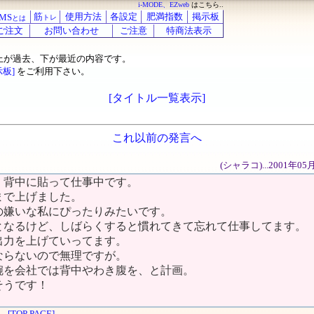
i-MODE、EZweb
はこちら..
筋
使用方法
各設定
肥満指数
掲示板
MS
トレ
とは
ご注文
お問い合わせ
ご注意
特商法表示
上が過去、下が最近の内容です。
示板]
をご利用下さい。
[タイトル一覧表示]
これ以前の発言へ
(シャラコ)...2001年0
。背中に貼って仕事中です。
まで上げました。
の嫌いな私にぴったりみたいです。
となるけど、しばらくすると慣れてきて忘れて仕事してます。
出力を上げていってます。
ならないので無理ですが。
腕を会社では背中やわき腹を、と計画。
そうです！
[TOP PAGE]