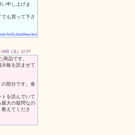
願い申し上げま
ドでも買って下さ
uide/belly.html#anchor
5月19日（土）12:57
た商品です。
掲示板を読ませて
』の部分です。食
ントを読んでいて
る最大の疑問なの
、教えてくださ