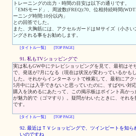
トレーニングの出力・時間の目安は以下の通りです。
「EMSモード」、周波数(FREQ):70、位相持続時間(WDTH):
ーニング時間:10分以内」
との回答でした。
また、大胸筋には、アクセルガードはＭサイズ（小さい
ングされる事をお勧めします。
[タイトル一覧]
[TOP PAGE]
91. 私もTVショッピングで
実は私もGW中にテレビショッピングを見て、最初はそ
で、発送が7月になる（現在は状況が変わっているかも
した。それからインターネットで検索して、最初にアクセス
5月中には入手できないと思っていたのに、すばやい対
購入を決めるにあたって、この掲示板はポイント高かっ
が魅力的で（ゴマすり）。疑問がわいたときに、それを
です。
[タイトル一覧]
[TOP PAGE]
92. 最近はＴＶショッピングで、ツインビートを知ら
いのですね