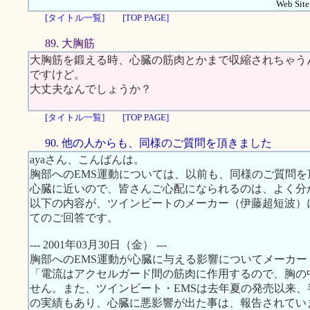
Web Site.
[タイトル一覧]
[TOP PAGE]
89. 大胸筋
大胸筋を鍛える時、心臓の筋肉とかまで収縮されちゃう
ですけど。
大丈夫なんでしょうか？
[タイトル一覧]
[TOP PAGE]
90. 他の人からも、同様のご質問を頂きました
ayaさん、こんばんは。
胸部へのEMS運動については、以前も、同様のご質問
心臓に近いので、皆さんご心配になられるのは、よく分
以下の内容が、ツインビートのメーカー（伊藤超短波）
てのご回答です。
--- 2001年03月30日（金） ---
胸部へのEMS運動が心臓に与える影響についてメーカ
「電流はアクセルガード間の筋肉に作用するので、胸の
せん。また、ツインビート・EMSは去年夏の発売以来、半
の実績もあり、心臓に悪影響が出た事は、報告されてい