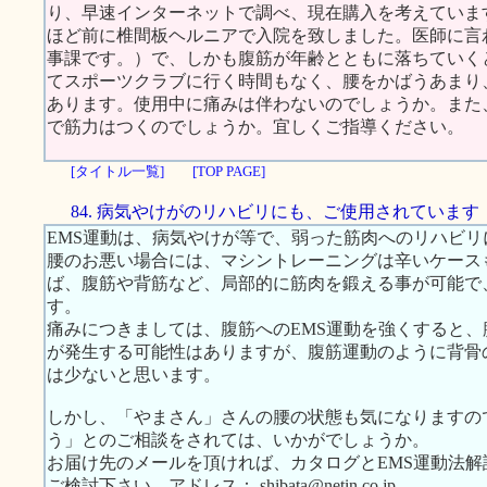
り、早速インターネットで調べ、現在購入を考えていま
ほど前に椎間板ヘルニアで入院を致しました。医師に言
事課です。）で、しかも腹筋が年齢とともに落ちていく
てスポーツクラブに行く時間もなく、腰をかばうあまり
あります。使用中に痛みは伴わないのでしょうか。また
で筋力はつくのでしょうか。宜しくご指導ください。
[タイトル一覧]
[TOP PAGE]
84. 病気やけがのリハビリにも、ご使用されています
EMS運動は、病気やけが等で、弱った筋肉へのリハビ
腰のお悪い場合には、マシントレーニングは辛いケース
ば、腹筋や背筋など、局部的に筋肉を鍛える事が可能で
す。
痛みにつきましては、腹筋へのEMS運動を強くすると
が発生する可能性はありますが、腹筋運動のように背骨
は少ないと思います。
しかし、「やまさん」さんの腰の状態も気になりますの
う」とのご相談をされては、いかがでしょうか。
お届け先のメールを頂ければ、カタログとEMS運動法
ご検討下さい。アドレス： shibata@netin.co.jp