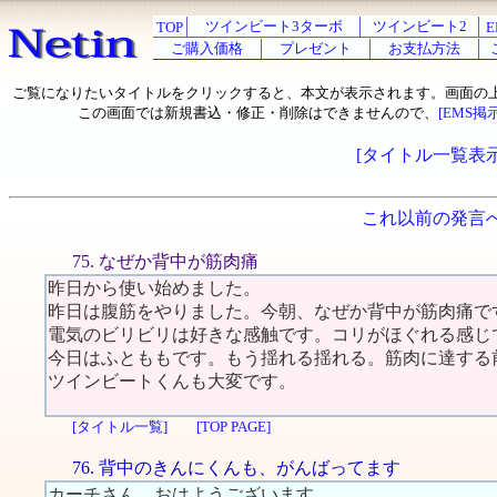
ツインビート3ターボ
ツインビート2
TOP
E
ご購入価格
プレゼント
お支払方法
ご覧になりたいタイトルをクリックすると、本文が表示されます。画面の
この画面では新規書込・修正・削除はできませんので、
[EMS掲
[タイトル一覧表示
これ以前の発言
75. なぜか背中が筋肉痛
昨日から使い始めました。
昨日は腹筋をやりました。今朝、なぜか背中が筋肉痛で
電気のビリビリは好きな感触です。コリがほぐれる感じ
今日はふとももです。もう揺れる揺れる。筋肉に達する
ツインビートくんも大変です。
[タイトル一覧]
[TOP PAGE]
76. 背中のきんにくんも、がんばってます
カーチさん、おはようございます。