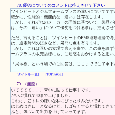
78. 優劣についてのコメントは控えさせて下さい
ツインビートとジムフォームプラスの違いについてです
確かに、性能的・機能的な「違い」は存在します。
しかし、それぞれのメーカーの理論に基づいて、製品が
は、その「違い」について優劣をつける事は、控えさせ
ただ、言えることは、ツインビートのEMS運動理論で
は、通電時間の短さなど、疑問な点も有ります。
しかし、これは互いの立場で言える事で、この事を論ず
ームプラスの販売店様にも、ご迷惑をおかけすると思い
「掲示板」という場でのご回答は、ここまででご了承下
[タイトル一覧]
[TOP PAGE]
79. （無題）
いてててて……。背中に貼って仕事中です。
だいぶ慣れて40まで上げました。
これは、筋トレの嫌いな私にぴったりみたいです。
はじめはぎゅーとなるけど、しばらくすると慣れてきて
ふと、気づいて出力を上げていってます。