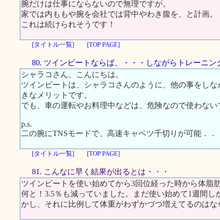
腕だけは仕事にならないので無理ですが。
家では内ももや腕を会社では背中やわき腹を、と計画。
これは続けられそうです！
[タイトル一覧]
[TOP PAGE]
80. ツインビートならば、・・・しながらトレーニン
シャラコさん、こんにちは。
ツインビートは、シャラコさんのように、他の事をしな
きなメリットです。
でも、車の運転やお料理中などは、危険なので使わない
p.s.
二の腕にTNSモードで、高速キャベツ千切りが可能．．
[タイトル一覧]
[TOP PAGE]
81. こんなに早く結果が出るとは・・・
ツインビートを使い始めてから3回位経った時から体脂
何と！3.5％も減っていました。まだ使い始めて1週間
かし、それに比例して体重がわずかづつ増えてるのはな