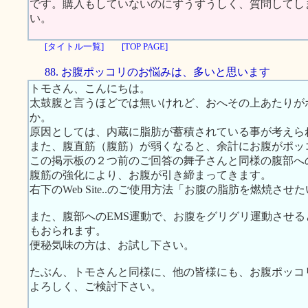
です。購入もしていないのにずうずうしく、質問してし
い。
[タイトル一覧]
[TOP PAGE]
88. お腹ポッコリのお悩みは、多いと思います
トモさん、こんにちは。
太鼓腹と言うほどでは無いけれど、おへその上あたりが
か。
原因としては、内蔵に脂肪が蓄積されている事が考えら
また、腹直筋（腹筋）が弱くなると、余計にお腹がポッ
この掲示板の２つ前のご回答の舞子さんと同様の腹部へ
腹筋の強化により、お腹が引き締まってきます。
右下のWeb Site..のご使用方法「お腹の脂肪を燃焼
また、腹部へのEMS運動で、お腹をグリグリ運動させ
もおられます。
便秘気味の方は、お試し下さい。
たぶん、トモさんと同様に、他の皆様にも、お腹ポッコ
よろしく、ご検討下さい。