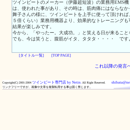
ツインビートのメーカー（伊藤超短波）の業務用EMS
は、使われた事があり、その時は、筋肉痛にはならなか
舞子さんの様に、ツインビートを上手に使って頂ければ
５倍くらい）業務用機器より、効果的なトレーニングも
結果が楽しみです。
今から、「やったー。大成功。」と笑える日が来ること
でも、今は笑うと、腹筋がイタ、タタタ・・・・ です
[タイトル一覧]
[TOP PAGE]
これ以降の発言
ツインビート専門店 by Netin.
shibata@net
Copyright(C) 2001-2004
All Right Reserved.
リンクフリーですが、画像や文章を複製転用する事は固く禁じます。