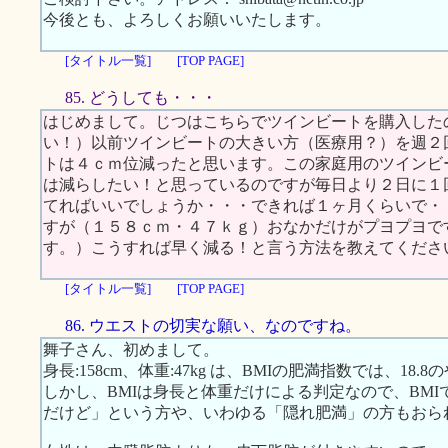
今後とも、よろしくお願いいたします。
[タイトル一覧]
[TOP PAGE]
85. どうしても・・・
はじめまして。じつはこちらでツインビートを購入した
い！）以前ツインビートの大きい方（医療用？）を週２
トは４ｃｍ位減ったと思います。この家庭用のツインビ
は減らしたい！と思っているのですが毎日より２日に１
てればいいでしょうか・・・できれば１ヶ月くらいで・
すが（１５８ｃｍ・４７ｋｇ）おなかだけがプヨプヨで
す。）こうすれば早く減る！と言う方法を教えてくださ
[タイトル一覧]
[TOP PAGE]
86. ウエストの切実な願い、なのですね。
舞子さん、初めまして。
身長:158cm、体重:47kg は、BMIの肥満指数では、18
しかし、BMIは身長と体重だけによる判定なので、BM
だけど」という方や、いわゆる「隠れ肥満」の方もおら