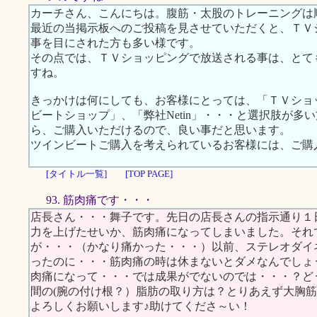
カーチさん、こんにちは。腹筋・太股のトレーニングは
最近の当掲示板へのご投稿を見させていただくと、ＴＶ
事を目にされた方も多い様です。
その点では、ＴＶショッピングで放送される事は、とて
すね。
きっかけは何にしても、お客様にとっては、「ＴＶショ
ビートショップ」、「弊社Netin」・・・と選択肢が
ら、ご購入いただけるので、良い事だと思います。
ツインビートご購入を考えられているお客様には、ご購
[タイトル一覧]
[TOP PAGE]
93. 筋肉痛です・・・
店長さん・・・舞子です。先日の店長さんの指示通り１
力を上げたせいか、筋肉痛になってしまいました。それ
が・・・（かなり痛かった・・・）以前、ステレオダイ
ったのに・・・筋肉痛の時は休まないとダメなんでしょ
肉痛になって・・・では成果がでないのでは・・・？ど
間の(腕の付け根？）脂肪の取り方は？とりあえず大胸
よろしくお願いします♪助けてくださ～い！