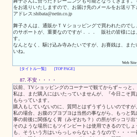
舞子さんに合ったトレーニングも可能となってきます。
をお送りいたしますので、お届け先のメールをお送り下
アドレス:shibata@netin.co.jp
舞子さんは、通販かＴＶショッピングで買われたのでし
のサポートが、重要なのですが．．． 販社の皆様には
す。
なんとなく、駆け込み寺みたいですが、お賽銭は、また
いね。
Web Site.
[タイトル一覧]
[TOP PAGE]
87. 不安・・・・
以前、TVショッピングのコーナーで観てからず～っと
私は、まだ購入にはいたっていませんが、『今日こそ買
もらっています。
購入もしていないのに、質問とはずうずうしいのですが
私の場合、お腹のブヨブヨは当然の事ながら、もっと気
事の前後に関係なく胃（みぞおち？）の所がポッコリ出
そのような場所にもツインビートは使用できるのでしょ
も、そういう方はいらっしゃらないようなので・・・一