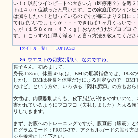
い！）以前ツインビートの大きい方（医療用？）を週２
トは４ｃｍ位減ったと思います。この家庭用のツインビ
は減らしたい！と思っているのですが毎日より２日に１
てればいいでしょうか・・・できれば１ヶ月くらいで・
すが（１５８ｃｍ・４７ｋｇ）おなかだけがプヨプヨで
す。）こうすれば早く減る！と言う方法を教えてくださ
[タイトル一覧]
[TOP PAGE]
86. ウエストの切実な願い、なのですね。
舞子さん、初めまして。
身長:158cm、体重:47kg は、BMIの肥満指数では、18
しかし、BMIは身長と体重だけによる判定なので、BM
だけど」という方や、いわゆる「隠れ肥満」の方もおら
女性は、内臓脂肪よりも、皮下脂肪が付きやすいので、
書かれているようにブヨブヨ（失礼しました）と太る傾
リしてきます。
まず、お腹へのトレーニングですが、腹直筋（腹筋）と
ログラムモード：PROG-3で、アクセルガードの貼り方は、右
ジを参考にして下さい。