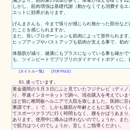
減少より、筋肉量の増加が多く、体重が増える様ですね
しかし、筋肉増強は基礎代謝（動かなくても消費するエ
エットに効果があります。
げんまさんも、今まで張りが感じられ無かった部分など
たことを感じられますか。
また、良いプロポーションも筋肉によって形作られます
ヒップアップやバストアップも筋肉が支える事で、初め
体脂肪が減り、健康にもプラスになっている事も確かで
も、ツインビートでプリプリのダイナマイトボディに、
[タイトル一覧]
[TOP PAGE]
83. 迷っています。
黄金週間の５月３日にふと見ていたフジテレビ（ディノ
り、早速インターネットで調べ、現在購入を考えていま
ほど前に椎間板ヘルニアで入院を致しました。医師に言
事課です。）で、しかも腹筋が年齢とともに落ちていく
てスポーツクラブに行く時間もなく、腰をかばうあまり
あります。使用中に痛みは伴わないのでしょうか。また
で筋力はつくのでしょうか。宜しくご指導ください。