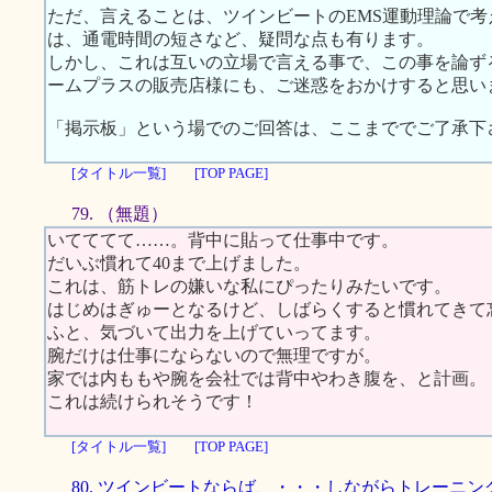
ただ、言えることは、ツインビートのEMS運動理論で
は、通電時間の短さなど、疑問な点も有ります。
しかし、これは互いの立場で言える事で、この事を論ず
ームプラスの販売店様にも、ご迷惑をおかけすると思い
「掲示板」という場でのご回答は、ここまででご了承下
[タイトル一覧]
[TOP PAGE]
79. （無題）
いてててて……。背中に貼って仕事中です。
だいぶ慣れて40まで上げました。
これは、筋トレの嫌いな私にぴったりみたいです。
はじめはぎゅーとなるけど、しばらくすると慣れてきて
ふと、気づいて出力を上げていってます。
腕だけは仕事にならないので無理ですが。
家では内ももや腕を会社では背中やわき腹を、と計画。
これは続けられそうです！
[タイトル一覧]
[TOP PAGE]
80. ツインビートならば、・・・しながらトレーニン