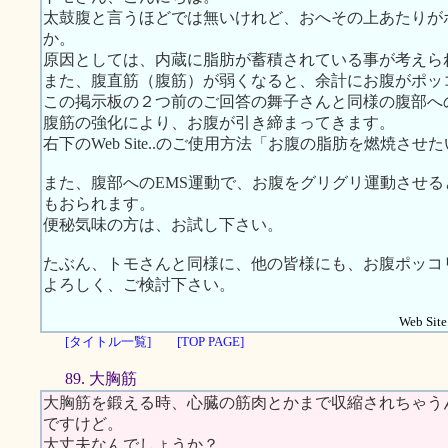
太鼓腹と言うほどでは無いけれど、おへその上あたりが
か。
原因としては、内蔵に脂肪が蓄積されている事が考えら
また、腹直筋（腹筋）が弱くなると、余計にお腹がポッ
この掲示板の２つ前のご回答の舞子さんと同様の腹部へ
腹筋の強化により、お腹が引き締まってきます。
右下のWeb Site..のご使用方法「お腹の脂肪を燃焼
また、腹部へのEMS運動で、お腹をグリグリ運動させ
もおられます。
便秘気味の方は、お試し下さい。
たぶん、トモさんと同様に、他の皆様にも、お腹ポッコ
よろしく、ご検討下さい。
Web Site.
[タイトル一覧]
[TOP PAGE]
89. 大胸筋
大胸筋を鍛える時、心臓の筋肉とかまで収縮されちゃう
ですけど。
大丈夫なんでしょうか？