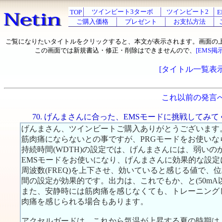
ツインビート3ターボ
ツインビート2
TOP
E
ご購入価格
プレゼント
お支払方法
ご覧になりたいタイトルをクリックすると、本文が表示されます。画面の
この画面では新規書込・修正・削除はできませんので、
[EMS掲
[タイトル一覧表示
これ以前の発言
70. げんまさんに合った、EMSモードに挑戦してみ
げんまさん、ツインビートご購入ありがとうございます
筋肉痛にならないとの事ですが、PRGモードをお使いならば
持続時間(WDTH)の設定では、げんまさんには、弱いの
EMSモードをお使いになり、げんまさんに効果的な設
周波数(FREQ)を上下させ、効いていると感じる値で、位
間の設定が効果的です。出力は、これでもか、と(50mA
また、安静時には筋肉痛を感じなくても、トレーニング
肉痛を感じられる場合もあります。
アクセルガードは、これから気温が上昇する夏の時期は