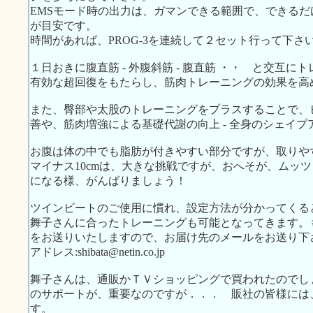
EMSモード時の出力は、ガマンできる範囲で、できるだ
が目安です。
時間があれば、PROG-3を連続して２セット行って下さ
１日おきに腹直筋 - 外腹斜筋 - 腹直筋 ・・ と交互
有効な超回復をもたらし、筋肉トレーニングの効果を高
また、臀部や太股のトレーニングをプラスすることで、
善や、筋肉増強による基礎代謝の向上 - 全身のシェイ
お腹は体の中でも脂肪が付きやすい部分ですが、取りや
マイナス10cmは、大きな挑戦ですが、おへそが、ムッ
になる様、がんばりましょう！
ツインビートのご使用に慣れ、設定方法が分かってくる
舞子さんに合ったトレーニングも可能となってきます。
をお送りいたしますので、お届け先のメールをお送り下
アドレス:shibata@netin.co.jp
舞子さんは、通販かＴＶショッピングで買われたのでし
のサポートが、重要なのですが．．． 販社の皆様には
す。