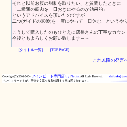
それと以前お腹の脂肪を取りたい、と質問したときに
「二種類の筋肉を一日おきにやるのが効果的」
というアドバイスを頂いたのですが
二つ(ガイドの⑰⑱)を一度にやって一日休む、というや
こうして購入したのもひとえに店長さんの丁寧なカウンセ
今後ともよろしくお願い致します～～
[タイトル一覧]
[TOP PAGE]
これ以降の発言
ツインビート専門店 by Netin.
shibata@net
Copyright(C) 2001-2004
All Right Reserved.
リンクフリーですが、画像や文章を複製転用する事は固く禁じます。