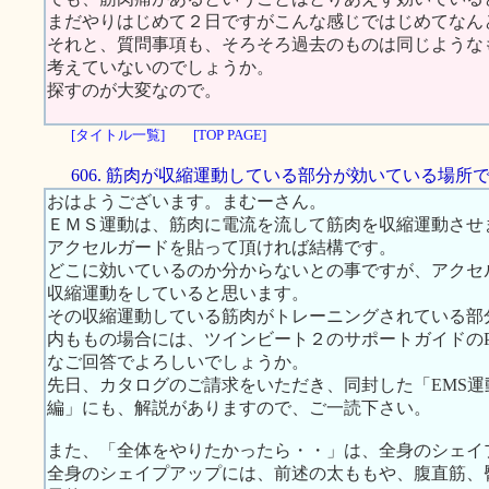
まだやりはじめて２日ですがこんな感じではじめてなん
それと、質問事項も、そろそろ過去のものは同じような
考えていないのでしょうか。
探すのが大変なので。
[タイトル一覧]
[TOP PAGE]
606. 筋肉が収縮運動している部分が効いている場所
おはようございます。まむーさん。
ＥＭＳ運動は、筋肉に電流を流して筋肉を収縮運動させ
アクセルガードを貼って頂ければ結構です。
どこに効いているのか分からないとの事ですが、アクセ
収縮運動をしていると思います。
その収縮運動している筋肉がトレーニングされている部
内ももの場合には、ツインビート２のサポートガイドのP.1
なご回答でよろしいでしょうか。
先日、カタログのご請求をいただき、同封した「EMS運動
編」にも、解説がありますので、ご一読下さい。
また、「全体をやりたかったら・・」は、全身のシェイ
全身のシェイプアップには、前述の太ももや、腹直筋、