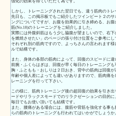
強化の効果を得ていただく為です。
しかし、トレーニングされた翌日でも、違う筋肉のトレ
先日も、この掲示板でもご紹介したツインビート２のサポート
ングについてですが、お腹を効果的に引き締める、お腹の正
筋(No.18)のトレーニングをご紹介しました。
実際には外腹斜筋はもう少し脇腹が望ましいので、右下のWe
を燃焼させたい」のページの張り付け位置をご参考にし
それぞれ別の筋肉ですので、よっちさんの言われます様
ルで結構です。
また、身体の各部の筋肉によって、回復のスピードに違
前腕・ふくらはぎは、回復が早く毎日のトレーニングも
胸・ふともも・おしりは２日おき、背中の筋肉は回復が
年齢や個人差によっても違いがありますので、筋肉痛を
レーニングを行って下さい。
この様に、筋肉トレーニング後の超回復の効果を引き出
ードやリラックスモードでのリラクゼーションの目的に
毎日でもお使い頂いても結構です。
また、腰痛がある場合には、腹筋や背筋を強化する事も
らの筋肉のトレーニングも行われてはいかがでしょうか