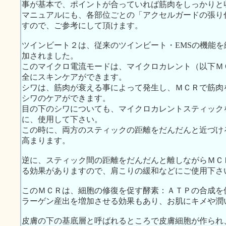
事が基本で、ポイントが合っていれば筋肉をしっかりと
マニュアルにも、各部位ごとの「アクセルガードの張り
すので、ご参考にして頂けます。
ツインビート２は、従来のツインビート・EMSの機能
加されました。
このマイクロ電流モードは、マイクロカレント（以下Ｍ
全にスキンケアができます。
シワは、筋肉が衰える事によって発生し、ＭＣＲで筋肉
シワのケアができます。
目の下のシワについても、マイクロカレントスティック
に、使用して下さい。
この時に、両方のスティックの距離をだんだんと近づけ
高まります。
逆に、スティック間の距離をだんだんと離しながらＭＣ
る効果がありますので、肩こりの緩和などにご使用下さ
このＭＣＲは、細胞の修復を促す酵素：ＡＴＰの合成を
ラーゲン産出を増加させる効果もあり、お肌にキメや潤
皮膚の下の基底層と呼ばれるところで皮膚細胞が作られ