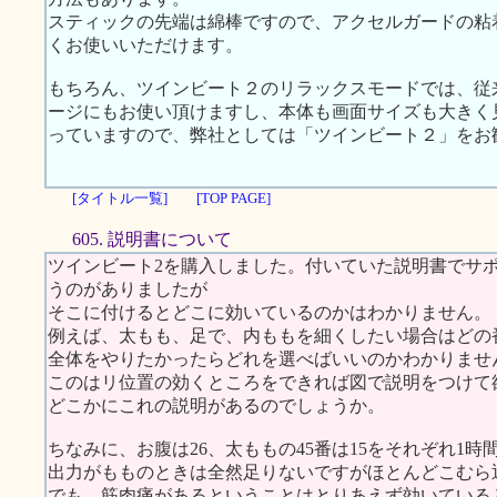
スティックの先端は綿棒ですので、アクセルガードの粘
くお使いいただけます。
もちろん、ツインビート２のリラックスモードでは、従
ージにもお使い頂けますし、本体も画面サイズも大きく
っていますので、弊社としては「ツインビート２」をお
[タイトル一覧]
[TOP PAGE]
605. 説明書について
ツインビート2を購入しました。付いていた説明書でサ
うのがありましたが
そこに付けるとどこに効いているのかはわかりません。
例えば、太もも、足で、内ももを細くしたい場合はどの
全体をやりたかったらどれを選べばいいのかわかりませ
このはリ位置の効くところをできれば図で説明をつけて
どこかにこれの説明があるのでしょうか。
ちなみに、お腹は26、太ももの45番は15をそれぞれ1
出力がもものときは全然足りないですがほとんどこむら
でも、筋肉痛があるということはとりあえず効いている