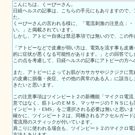
こんにちは、くーぴーさん。
日経ヘルスの記事は、こちらの手元にもありますので、
た。
くーぴーさんの言われる様に、「電流刺激の注意点：・
い。」と掲載されています。
しかし、アトピー自体は禁忌事項では無いので、この件
「アトピーなどで皮膚が弱い方は、電気を流す事も皮膚
的に症状が悪くなる可能性があります。」との回答でし
この点を考慮して、日経ヘルスの記事にアトピーの方へ
また、アトピーによってお肌がカサカサやジクジクに荒
の皮膚に損傷・炎症、その他の異常のある人」に該当し
きたいと思います。
この注意事項はツインビート２の新機能「マイクロ電流
意ではなく、筋トレのＥＭＳ、マッサージのＴＮＳにも
インビート・EMS」をご選択される必要は無いと思いま
確かに、ツインビート２は、同梱されるアクセルガード
電流用のスティックが付いています。
肩こりに使われる場合も、ツインビート２のマイクロ電
方法もあります。