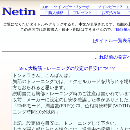
ツインビート3ターボ
ツインビート2
TOP
E
ご購入価格
プレゼント
お支払方法
ご覧になりたいタイトルをクリックすると、本文が表示されます。画面の
この画面では新規書込・修正・削除はできませんので、
[EMS掲
[タイトル一覧表示
これ以前の発言
595. 大胸筋トレーニングの設定の目安について
トンヌラさん、こんばんは。
胸部のトレーニングでは、アクセルガードを貼られる場
方もおられると思います。
説明書にも胸部トレーニング時のご注意は書かれていま
以前、メーカーに設定の目安を確認した事がありました
「EMSモード、周波数(FREQ):70、位相持続時間(WDTH):1
ニング時間:10分以内」
上記、設定値を目安に、トレーニングして下さい。
出力が弱く感じられる場合には、通電中の収縮しようと