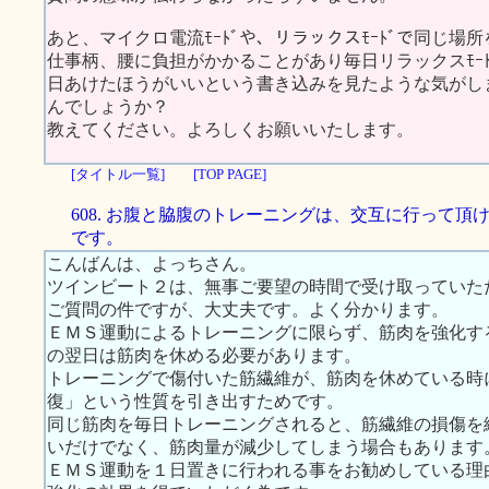
あと、マイクロ電流ﾓｰﾄﾞや、リラックスﾓｰﾄﾞで同じ
仕事柄、腰に負担がかかることがあり毎日リラックスﾓｰ
日あけたほうがいいという書き込みを見たような気がしま
んでしょうか？
教えてください。よろしくお願いいたします。
[タイトル一覧]
[TOP PAGE]
608. お腹と脇腹のトレーニングは、交互に行って頂
です。
こんばんは、よっちさん。
ツインビート２は、無事ご要望の時間で受け取っていた
ご質問の件ですが、大丈夫です。よく分かります。
ＥＭＳ運動によるトレーニングに限らず、筋肉を強化す
の翌日は筋肉を休める必要があります。
トレーニングで傷付いた筋繊維が、筋肉を休めている時
復」という性質を引き出すためです。
同じ筋肉を毎日トレーニングされると、筋繊維の損傷を
いだけでなく、筋肉量が減少してしまう場合もあります
ＥＭＳ運動を１日置きに行われる事をお勧めしている理