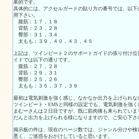
果的です。
具体的には、アクセルガードの貼り方の番号では、以下の
用下さい。
腹筋：１７，１８
背筋：２３，２８
臀部：３１，３４
太もも：３９，４０，４３，４５
上記は、ツインビート２のサポートガイドの張り付け位
イドでは以下の通りです。
腹筋：２７，２８
背筋：２９，３１
臀部：２５，２６
太もも：３５，３７，３９
最初は電気刺激を強く感じ、なかなか出力を上げられな
ツインビート・EMSと同様の設定でも、電気刺激を強く
まむーさんは２日目ですが、既に筋肉痛も来られていま
だんと出力を上げられる様になりますので、ご安心下さ
掲示板の件は、現在のページ数では、ジャンル分けや検
悪く、ご迷惑をおかけしていると思います。