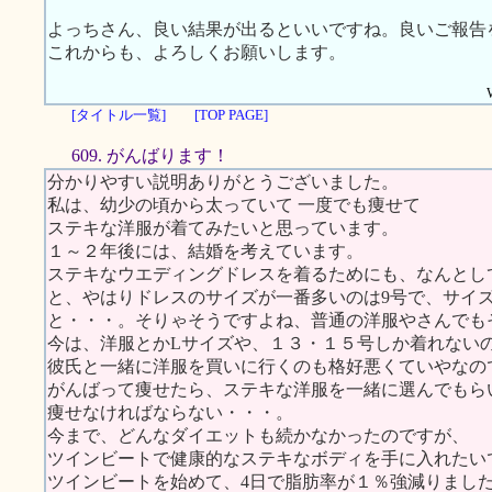
よっちさん、良い結果が出るといいですね。良いご報告
これからも、よろしくお願いします。
[タイトル一覧]
[TOP PAGE]
609. がんばります！
分かりやすい説明ありがとうございました。
私は、幼少の頃から太っていて 一度でも痩せて
ステキな洋服が着てみたいと思っています。
１～２年後には、結婚を考えています。
ステキなウエディングドレスを着るためにも、なんとし
と、やはりドレスのサイズが一番多いのは9号で、サイ
と・・・。そりゃそうですよね、普通の洋服やさんでも
今は、洋服とかLサイズや、１３・１５号しか着れない
彼氏と一緒に洋服を買いに行くのも格好悪くていやなの
がんばって痩せたら、ステキな洋服を一緒に選んでもら
痩せなければならない・・・。
今まで、どんなダイエットも続かなかったのですが、
ツインビートで健康的なステキなボディを手に入れたい
ツインビートを始めて、4日で脂肪率が１％強減りまし