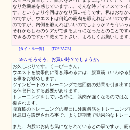
以前色々質問して、購入を迷ったままになっていたくー
なり危機感を感じています…。そんな時ディノスでツイ
す。というより今回はかなり買いそうです。私はおなか
のですが、ウエストは何処の筋肉を鍛えればいいのです
のですが、内側を鍛えればいいのでしょうか？そういっ
それからしわのケアができるようになったとのことです
できるのですか？教えて下さい。よろしくお願いします
[タイトル一覧]
[TOP PAGE]
597. そろそろ、お買い時？でしょうか。
お久しぶりです。くーぴーさん。
ウエストを効果的に引き締めるには、腹直筋（いわゆる
る事をお勧めします。
ツインビートのトレーニングで超回復の効果を引き出す
る休息日とする必要があります。
トレーニングをしている時に、筋肉が強くなるのではな
復されます。
腹直筋のトレーニングの翌日に外腹斜筋をトレーニング
休息日を設定される事で、より短期間で効果的なトレー
また、内股のお肉も気になられているとの事ですが、筋