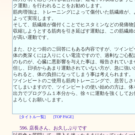
ク運動」を行われることをお勧めします。
筋肉増強は、トレーニングによって傷付いた筋繊維が、
よって実現します。
そして、筋繊維が傷付くことでヒスタミンなどの発痛物
収縮しようとする筋肉を引き延ばす運動は、この筋繊維
が高い運動です。
また、ひとつ前のご回答にもある内容ですが、ツインビ
体の奥深くには入りにくい電流ですので、過剰なご心配
のものが、心臓に悪影響を与えた事は、報告されていま
但し、日頃からあまり運動されていない方が、急に強い
られると、体の負担になってしまう事は考えられます。
ツインビートのご使用も筋肉トレーニングで、息苦しさ
てしまいますので、ツインビートの使い始めの方は、体
出力でプログラム１本分から、徐々に運動を強くしてお
よろしくお願いします。
[タイトル一覧]
[TOP PAGE]
596. 店長さん、お久しぶりです