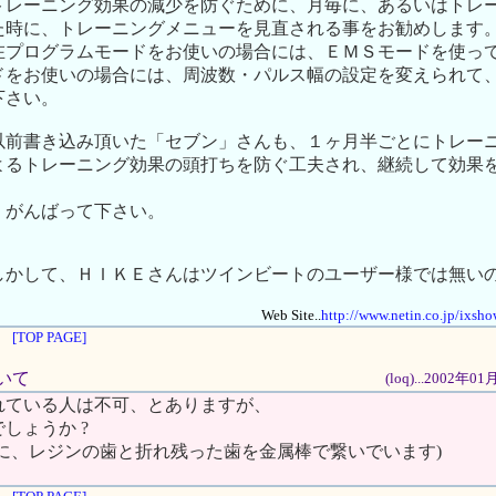
トレーニング効果の減少を防ぐために、月毎に、あるいはトレ
た時に、トレーニングメニューを見直される事をお勧めします
在プログラムモードをお使いの場合には、ＥＭＳモードを使っ
ドをお使いの場合には、周波数・パルス幅の設定を変えられて
下さい。
以前書き込み頂いた「セブン」さんも、１ヶ月半ごとにトレー
よるトレーニング効果の頭打ちを防ぐ工夫され、継続して効果
、がんばって下さい。
しかして、ＨＩＫＥさんはツインビートのユーザー様では無い
Web Site..
http://www.netin.co.jp/ixs
[TOP PAGE]
ついて
(loq)...2002年
れている人は不可、とありますが、
しょうか ?
に、レジンの歯と折れ残った歯を金属棒で繋いでいます)