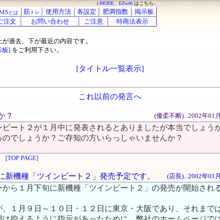
i-MODE、EZweb
はこちら..
筋
使用方法
各設定
肥満指数
掲示板
MS
トレ
とは
ご注文
お問い合わせ
ご注意
特商法表示
上が過去、下が最近の内容です。
示板]
をご利用下さい。
[タイトル一覧表示]
これ以前の発言へ
すか？
(優柔不断)...2002年0
ンビート２が１月中に発表されるとありましたが本当でしょう
るのでしょうか？ご存知の方いらっしゃいませんか？
[TOP PAGE]
下旬に新機種「ツインビート２」発売予定です。
(店長)...2002年0
ーから１月下旬に新機種「ツインビート２」の発売が開始され
が、１月９日～１０日・１２日に東京・大阪であり、それまで
開は控えるように指示があったために、弊社のホームページで