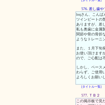
[タイトル一覧]
576. 差し
loqさん、こんば
ツインビートの
ありますが、差
私も奥歯に金属
関節や骨の骨折
ようなトレーニ
また、１月下旬
お使い頂けますが
ので、ご心配は
しかし、ペース
わらず、ご使用
よろしくお願い
[タイトル一覧]
577. ＴＢ２
この掲示板で見