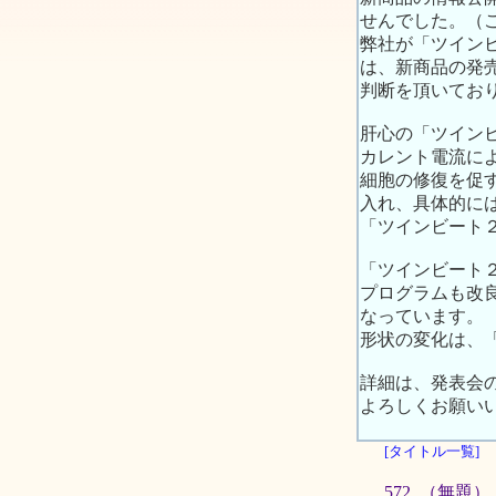
せんでした。（
弊社が「ツイン
は、新商品の発
判断を頂いてお
肝心の「ツイン
カレント電流に
細胞の修復を促
入れ、具体的に
「ツインビート
「ツインビート
プログラムも改
なっています。
形状の変化は、
詳細は、発表会
よろしくお願い
[タイトル一覧]
572. （無題）