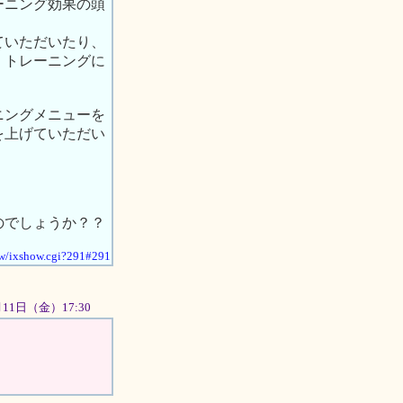
ーニング効果の頭
。
ていただいたり、
、トレーニングに
ニングメニューを
を上げていただい
のでしょうか？？
how/ixshow.cgi?291#291
01月11日（金）17:30