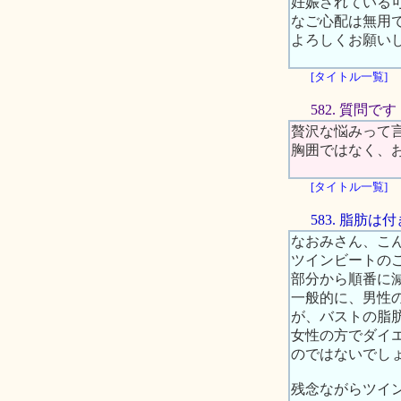
妊娠されている
なご心配は無用
よろしくお願い
[タイトル一覧]
582. 質問です
贅沢な悩みって
胸囲ではなく、
[タイトル一覧]
583. 脂肪
なおみさん、こ
ツインビートの
部分から順番に
一般的に、男性
が、バストの脂
女性の方でダイ
のではないでし
残念ながらツイ