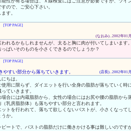
可能性が有る場合は、Ｘ線検査にはご注意が必要ですが、ツイ
ですので、ご安心下さい。
します。
[TOP PAGE]
(なおみ)...2002年0
言われるかもしれませんが、太ると胸に肉が付いてしまいます
おっぱいそのものを小さくできるのでしょうか？
[TOP PAGE]
は付きやすい部分から落ちていきます。
(店長)...2002年0
んにちは。
ご使用に限らず、ダイエットを行い全身の脂肪が落ちていく時
減っていきます。
の場合には内蔵脂肪から、女性の場合にはお尻や腰の脂肪から
肪（乳房脂肪体）も落ちやすい部分と言われます。
エットを行われて、落ちて欲しくないバストが、小さくなって
ょうか。
ンビートで、バストの脂肪だけに働きかける事は難しいのです