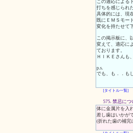
この適応による
打ちを感じられ
具体的には、現
既にＥＭＳモー
変化を持たせて
この掲示板に、
変えて、適応に
ております。
ＨＩＫＥさんも
p.s.
でも、も．．も
[タイトル一覧]
575. 禁忌に
体に金属片を入
差し歯はいかがで
(折れた歯の補完