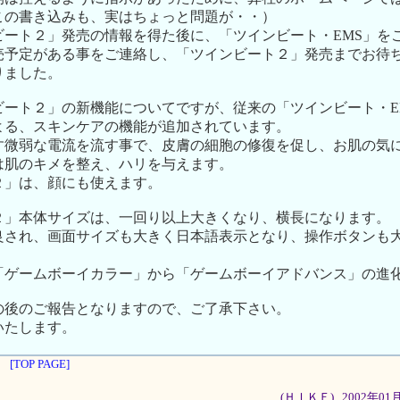
この書き込みも、実はちょっと問題が・・）
ビート２」発売の情報を得た後に、「ツインビート・EMS」を
売予定がある事をご連絡し、「ツインビート２」発売までお待
りました。
ビート２」の新機能についてですが、従来の「ツインビート・E
よる、スキンケアの機能が追加されています。
す微弱な電流を流す事で、皮膚の細胞の修復を促し、お肌の気
は肌のキメを整え、ハリを与えます。
２」は、顔にも使えます。
２」本体サイズは、一回り以上大きくなり、横長になります。
良され、画面サイズも大きく日本語表示となり、操作ボタンも
「ゲームボーイカラー」から「ゲームボーイアドバンス」の進
の後のご報告となりますので、ご了承下さい。
いたします。
[TOP PAGE]
(ＨＩＫＥ)...2002年0