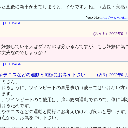
った直後に新車が出てしまうと、イヤですよね。（店長：実感
Web Site..
http://www.netin
[TOP PAGE]
(スイミ)...2002年0
、妊娠している人はダメなのは分かるんですが、もし妊娠に気
大丈夫なのでしょうか？
[TOP PAGE]
ロビやテニスなどの運動と同様にお考え下さい
(店長)...2002年0
イミさん。
われるように、ツインビートの禁忌事項（使ってはいけない方
ります。
は、ツインビートのご使用は、強い筋肉運動ですので、体に刺
避けるためです。
ビやテニスなどの運動と同様にお考え頂ければ良いと思います
時点から、お気をつけ下さい。