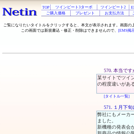
ツインビート3ターボ
ツインビート2
TOP
E
ご購入価格
プレゼント
お支払方法
ご覧になりたいタイトルをクリックすると、本文が表示されます。画面の
この画面では新規書込・修正・削除はできませんので、
[EMS掲
570. 本当で
某サイトでツイ
の程度違いがあ
[タイトル一覧]
571. １月
弊社にもメーカ
ました。
新機種の発表会
新商品の情報公