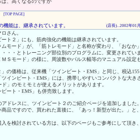
っぱ、高くなるのですか
[TOP PAGE]
強化の機能は、継承されています。
(店長)...2002年0
マロさん。
ビート２」にも、筋肉強化の機能は継承されています。
ラムモード」が、「筋トレモード」と名称が変わり、「おなか
」・・・とトレーニング部位別のプログラムに、変更されてい
ＥＭＳモード」の様に、周波数やパルス幅等のマニュアル設定
」の価格は、従来機「ツインビート・EMS」と同じ、税込155，
「ツインビート・EMS」には、携帯しやすいコンパクトな大き
Tモード」のモミモミが使えるメリットがあります。
ビート・EMS」も併売致します。
ite..のアドレスに、ツインビート２のご紹介ページを追加しました
い商品ですので、買われた直後に、「あっ！新型が出た。」と
購入を検討されている方は、以下のページもご参考にして頂き