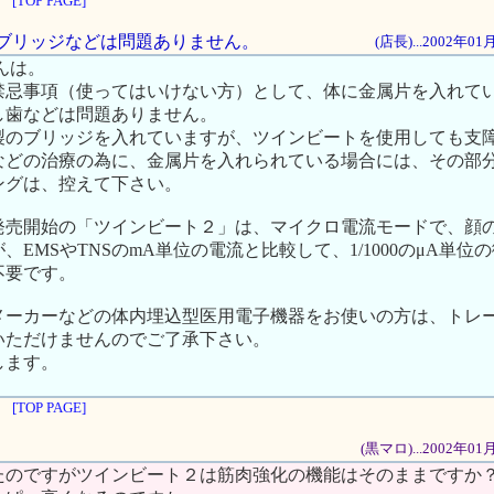
[TOP PAGE]
歯やブリッジなどは問題ありません。
(店長)...2002年0
んは。
禁忌事項（使ってはいけない方）として、体に金属片を入れて
し歯などは問題ありません。
製のブリッジを入れていますが、ツインビートを使用しても支
などの治療の為に、金属片を入れられている場合には、その部
ングは、控えて下さい。
発売開始の「ツインビート２」は、マイクロ電流モードで、顔
、EMSやTNSのmA単位の電流と比較して、1/1000のμA単位
不要です。
メーカーなどの体内埋込型医用電子機器をお使いの方は、トレ
いただけませんのでご了承下さい。
します。
[TOP PAGE]
(黒マロ)...2002年0
たのですがツインビート２は筋肉強化の機能はそのままですか