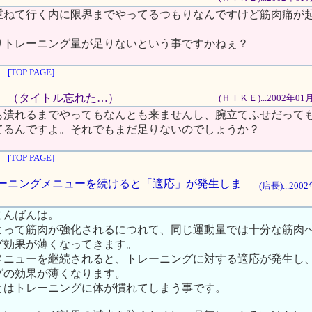
重ねて行く内に限界までやってるつもりなんですけど筋肉痛が
りトレーニング量が足りないという事ですかねぇ？
[TOP PAGE]
続き （タイトル忘れた…）
(ＨＩＫＥ)...2002年0
も潰れるまでやってもなんとも来ませんし、腕立てふせだって
てるんですよ。それでもまだ足りないのでしょうか？
[TOP PAGE]
じトレーニングメニューを続けると「適応」が発生しま
(店長)...20
こんばんは。
よって筋肉が強化されるにつれて、同じ運動量では十分な筋肉
グ効果が薄くなってきます。
メニューを継続されると、トレーニングに対する適応が発生し
グの効果が薄くなります。
とはトレーニングに体が慣れてしまう事です。