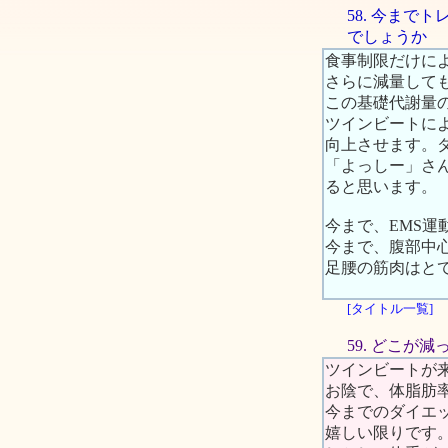
58. 今まで
でしょうか
食事制限だけに
さらに減量して
この基礎代謝量
ツインビートに
向上させます。
「よっしー」さ
ると思います。
今まで、EMS
今まで、腹部中
足腰の筋肉はと
[タイトル一覧]
59. どこが
ツインビートが
お陰で、体脂肪
今までのダイエ
嬉しい限りです