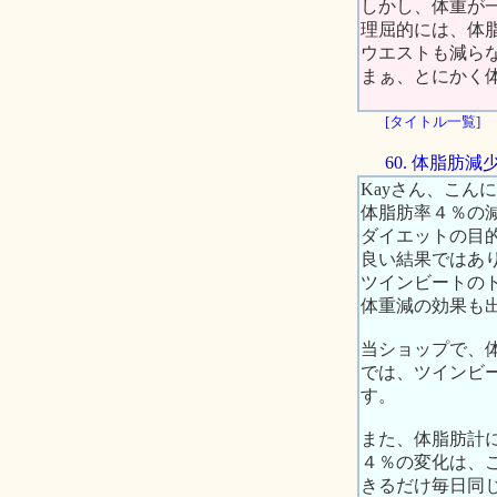
しかし、体重が
理屈的には、体
ウエストも減らな
まぁ、とにかく
[タイトル一覧]
60. 体脂
Kayさん、こん
体脂肪率４％の減
ダイエットの目
良い結果ではあ
ツインビートの
体重減の効果も
当ショップで、
では、ツインビ
す。
また、体脂肪計
４％の変化は、
きるだけ毎日同