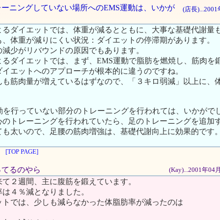
トレーニングしていない場所へのEMS運動は、いかが
(店長)...20
よるダイエットでは、体重が減るとともに、大事な基礎代謝量
も、体重が減りにくい状況：ダイエットの停滞期があります。
の減少がリバウンドの原因でもあります。
よるダイエットでは、まず、EMS運動で脂肪を燃焼し、筋肉を
ダイエットへのアプローチが根本的に違うのですね。
んも筋肉量が増えているはずなので、「３キロ弱減」以上に、
運動を行っていない部分のトレーニングを行われては、いかがで
心のトレーニングを行われていたら、足のトレーニングを追加
ても太いので、足腰の筋肉増強は、基礎代謝向上に効果的です
[TOP PAGE]
減ってるのやら
(Kay)...2001年
来て２週間、主に腹筋を鍛えています。
率は４％減となりました。
ットでは、少しも減らなかった体脂肪率が減ったのは
。