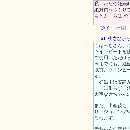
私、ただ今妊娠
絶対買うつもり
もとふくらはぎ
[タイトル一覧]
64. 残念
こはっちさん、
ツインビートを
ご使用いただけ
今までにも、妊
以前、ツインビ
す。
「妊娠中は安静
ートに限らず、
大事な赤ちゃん
また、出産後も
り、ジョギング
なれます。
赤ちゃんの幸せ