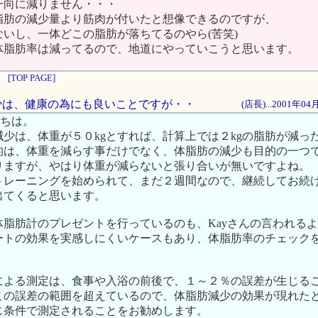
一向に減りません・・・
脂肪の減少量より筋肉が付いたと想像できるのですが、
いし、一体どこの脂肪が落ちてるのやら(苦笑)
体脂肪率は減ってるので、地道にやっていこうと思います。
[TOP PAGE]
肪減少は、健康の為にも良いことですが・・
(店長)...2001年0
にちは。
少は、体重が５０kgとすれば、計算上では２kgの脂肪が減っ
的は、体重を減らす事だけでなく、体脂肪の減少も目的の一つ
りますが、やはり体重が減らないと張り合いが無いですよね。
トレーニングを始められて、まだ２週間なので、継続してお続
出てくると思います。
体脂肪計のプレゼントを行っているのも、Kayさんの言われる
ートの効果を実感しにくいケースもあり、体脂肪率のチェック
による測定は、食事や入浴の前後で、１～２％の誤差が生じる
この誤差の範囲を超えているので、体脂肪減少の効果が現れた
じ条件で測定されることをお勧めします。