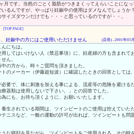
4ヶ月です。当然のごとく脂肪がつきまくってえらいことになっ
でいるんですが、やっぱり妊娠中の使用はダメなんでしょうか
のサイズダウンだけでも・・・と思っているのですが・・。
[TOP PAGE]
ながら、妊娠中の方にはご使用いただけません
(店長)...2001年0
こんにちは。
使用してはいけない人（禁忌事項）に、妊産婦の方も含まれて
ません。
娠中の方から、時々ご質問を頂きました。
ートのメーカー（伊藤超短波）に確認したときの回答としては
が必要で、体に刺激を加える事による、流産等の危険を避ける
治療器類は使用しないで下さい。」との回答でした。
の為にも、お待ち頂くように、お願いいたします。
、養生されている期間は、ツインビートのご使用は控えていた
やテニスなど、一般の運動の許可が出れば、ツインビートも問
そうな寝顔を見ながら、ツインビートをご使用される、その時