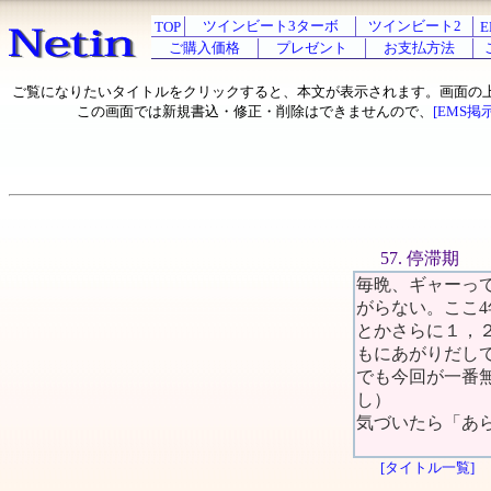
ツインビート3ターボ
ツインビート2
TOP
E
ご購入価格
プレゼント
お支払方法
ご覧になりたいタイトルをクリックすると、本文が表示されます。画面の
この画面では新規書込・修正・削除はできませんので、
[EMS掲
57. 停滞期
毎晩、ギャーっ
がらない。ここ
とかさらに１，
もにあがりだし
でも今回が一番
し）
気づいたら「あ
[タイトル一覧]