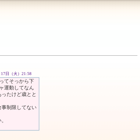
4月17日（火）21:58
ってそっから下
ャ運動してなん
あったけど歳とと
食事制限してない
い。