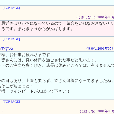
[TOP PAGE]
(うさっぴー)...2001年05
。最近さぼりがちになっているので、気合をいれなおさないと
ごろです。またきょうからがんばります。
[TOP PAGE]
季節ですね
(店長)...2001年0
皆様、お仕事お疲れさまです。
、皆さんには、良い休日を過ごされた事だと思います。
ートのご注文を多く頂き、店長は休みどころでは、有りません
。
いの日もあり、上着も要らず、皆さん薄着になってきましたね
あそこがちょっと・・・
皆様、ツインビートがんばって下さい！
[TOP PAGE]
・・・
(こはっち)...2001年0