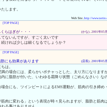
いたします。
Web Site..
http://www.netin.
[TOP PAGE]
、ふくらはぎが・・・
(かな)...2001年0
してないんですが、すごく太いです
）続ければ少しは細くなるでしょうか？
[TOP PAGE]
の脂肪にも効果があります
(店長)...2001年0
にちは。
肥満の場合には、柔らかいポチャっとした、太り方になります
肉内に脂肪が付いた、いわゆる霜降り状態（ごめんなさい）な
の場合にも、ツインビートによるEMS運動が、筋肉の引き締め
が筋肉に変わる」という表現が時々見られますが、脂肪と筋肉
換わる事はありません。