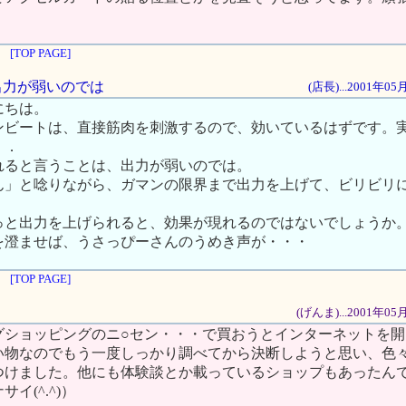
[TOP PAGE]
、出力が弱いのでは
(店長)...2001年0
にちは。
ンビートは、直接筋肉を刺激するので、効いているはずです。
．．
れると言うことは、出力が弱いのでは。
ん」と唸りながら、ガマンの限界まで出力を上げて、ビリビリ
っと出力を上げられると、効果が現れるのではないでしょうか
を澄ませば、うさっぴーさんのうめき声が・・・
[TOP PAGE]
(げんま)...2001年0
グショッピングのニ○セン・・・で買おうとインターネットを開
い物なのでもう一度しっかり調べてから決断しようと思い、色
つけました。他にも体験談とか載っているショップもあったん
イ(^.^)）