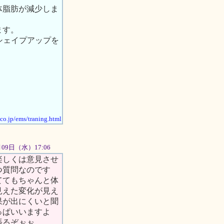
体脂肪が減少しま
ます。
シェイプアップを
.co.jp/ems/traning.html
5月09日（水）17:06
楽しくは意見させ
つ質問なのです
ててもちゃんと体
見えた変化が見え
果が出にくいと聞
っぱいいますよ
張るぞぉぉ