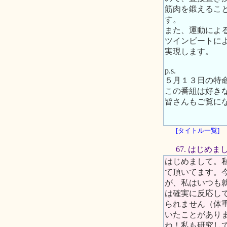
筋肉を鍛えるこ
す。
また、運動によ
ツインビートに
実現します。
p.s.
５月１３日の特命
この番組は好き
皆さんもご覧に
[タイトル一覧]
67. はじめま
はじめまして。
て頂いてます。
が、私はいつも
は確実に反応し
られません（体
いたことがあり
ね！私も研究し