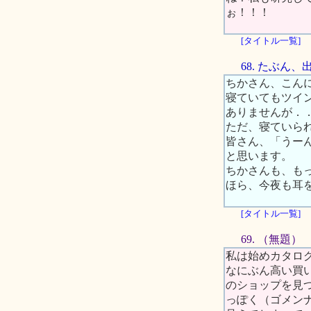
ぉ！！！
[タイトル一覧]
68. たぶん
ちかさん、こん
寝ていてもツイ
ありませんが．
ただ、寝ていら
皆さん、「うー
と思います。
ちかさんも、も
ほら、今夜も耳
[タイトル一覧]
69. （無題）
私は始めカタロ
なにぶん高い買
のショップを見
っぽく（ゴメンナサ