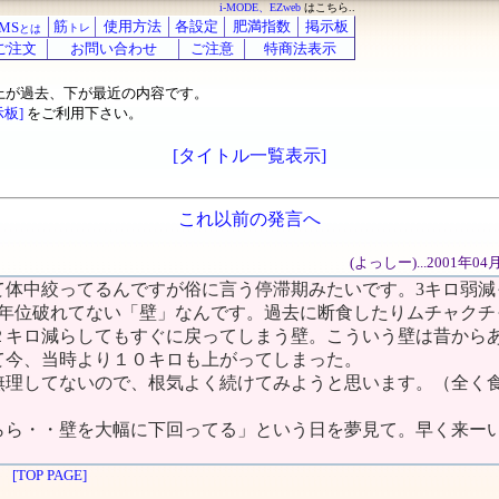
i-MODE、EZweb
はこちら..
筋
使用方法
各設定
肥満指数
掲示板
MS
トレ
とは
ご注文
お問い合わせ
ご注意
特商法表示
上が過去、下が最近の内容です。
示板]
をご利用下さい。
[タイトル一覧表示]
これ以前の発言へ
(よっしー)...2001年0
て体中絞ってるんですが俗に言う停滞期みたいです。3キロ弱減
4年位破れてない「壁」なんです。過去に断食したりムチャクチ
２キロ減らしてもすぐに戻ってしまう壁。こういう壁は昔から
て今、当時より１０キロも上がってしまった。
無理してないので、根気よく続けてみようと思います。（全く
らら・・壁を大幅に下回ってる」という日を夢見て。早く来ー
[TOP PAGE]