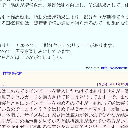
とで、筋肉が増強され、基礎代謝が向上し、その結果として、
る引き締め効果、脂肪の燃焼効果により、部分ヤセが期待でき
よるEMS運動は、短時間で強い運動が得られるので、効果的な
リサーチ200Xで、「部分ヤセ」のリサーチがあります。
なので、店長も楽しみにしています。
なられては、いかがでしょうか。
Web Site..
http://www.netin
[TOP PAGE]
して。
(ちか)...2001年0
私はこちらでツインビートを購入したわけではありませんが、
今度アクセルガードを購入させて頂こうと思ってます。で、１
就寝とともにツインビートを始めるのですが、あれって頭は寝
ているのでしょうか？？？はじめて早２ケ月が立ちますが目に
重、体脂肪、サイズ共に）家庭用は威力が弱いのでなかなか結
ますが、この掲示板を見ていると結構効果が現れている方がい
てアクセルガードの貼る位置とかを見直そうと思ってます。頑