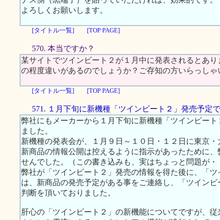
よろしくお願いします。
[タイトル一覧]
[TOP PAGE]
570. 本当ですか？
某サイトでツインビート２が１月中に発表されるとあり
の程度違いがあるのでしょうか？ご存知の方いらっしゃ
[タイトル一覧]
[TOP PAGE]
571. １月下旬に新機種「ツインビート２」発売予定
弊社にもメーカーから１月下旬に新機種「ツインビート
ました。
新機種の発表会が、１月９日～１０日・１２日に東京・
新商品の情報公開は控えるように指示があったために、
せんでした。（この書き込みも、実はちょっと問題が・
弊社が「ツインビート２」発売の情報を得た後に、「ツ
は、新商品の発売予定がある事をご連絡し、「ツインビ
判断を頂いておりました。
肝心の「ツインビート２」の新機能についてですが、従