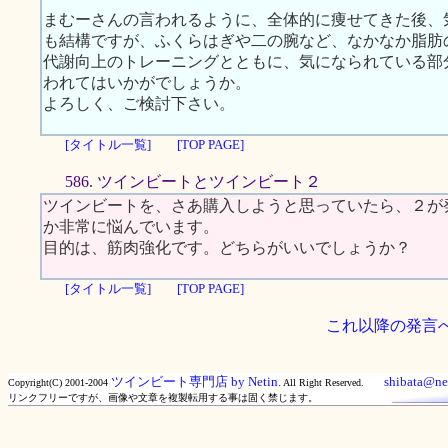
まむーさんの言われるように、全体的に痩せてきた後、
も結構ですが、ふくらはぎや二の腕など、なかなか脂肪
代謝向上のトレーニングとともに、気になられている部
われてはいかがでしょうか。
よろしく、ご検討下さい。
[タイトル一覧]
[TOP PAGE]
586. ツインビートとツインビート２
ツインビートを、さあ購入しようと思っていたら、２が
か非常に悩んでいます。
目的は、筋肉強化です。どちらがいいでしょうか？
[タイトル一覧]
[TOP PAGE]
これ以降の発言
ツインビート専門店 by Netin.
shibata@net
Copyright(C) 2001-2004
All Right Reserved.
リンクフリーですが、画像や文章を複製転用する事は固く禁じます。