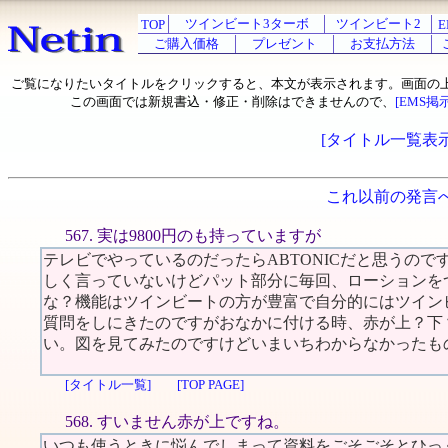
ツインビート3ターボ
ツインビート2
TOP
E
ご購入価格
プレゼント
お支払方法
ご覧になりたいタイトルをクリックすると、本文が表示されます。画面の
この画面では新規書込・修正・削除はできませんので、
[EMS掲
[タイトル一覧表示
これ以前の発言
567. 実は9800円のも持っていますが
テレビでやっているのだったらABTONICだと思うの
しく言っていないけどパット部分に毎回、ローションを
な？機能はツインビートの方が豊富で自分的にはツイン
質問をしにきたのですがおなかに付ける時、赤が上？下
い。図を見てみたのですけどいまいちわからなかったも
[タイトル一覧]
[TOP PAGE]
568. すいません赤が上ですね。
いつも使うときに悩んでしまって資料をごそごそとひっ