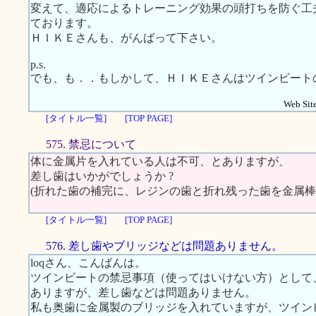
変えて、適応によるトレーニング効果の頭打ちを防ぐ工
ております。
ＨＩＫＥさんも、がんばって下さい。
p.s.
でも、も．．もしかして、ＨＩＫＥさんはツインビート
Web Site
[タイトル一覧]
[TOP PAGE]
575. 禁忌について
体に金属片を入れている人は不可、とありますが、
差し歯はいかがでしょうか ?
(折れた歯の補完に、レジンの歯と折れ残った歯を金属棒
[タイトル一覧]
[TOP PAGE]
576. 差し歯やブリッジなどは問題ありません。
loqさん、こんばんは。
ツインビートの禁忌事項（使ってはいけない方）として
ありますが、差し歯などは問題ありません。
私も奥歯に金属製のブリッジを入れていますが、ツイン