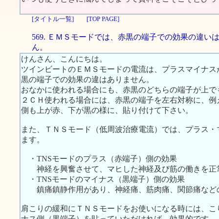
[タイトル一覧]
[TOP PAGE]
569. ＥＭＳモードでは、赤黒の端子での効果の違い
ん。
けんさん、こんにちは。
ツインビートのＥＭＳモードの電流は、プラスマイナス
黒の端子での効果の違はありません。
おなかに使われる場合にも、赤黒のどちらの端子が上で
２ＣＨ使われる場合には、赤黒の端子を左右対称に、例
側も上が赤、下が黒の様に、貼り付けて下さい。
また、ＴＮＳモード（低周波治療電流）では、プラス・
ます。
・TNSモードのプラス（赤端子）側の効果
神経を興奮させて、マヒした神経及び筋の働きを正
・TNSモードのマイナス（黒端子）側の効果
鎮痛鎮静作用があり、神経痛、筋肉痛、関節痛など
肩こりの緩和にＴＮＳモードをお使いになる時には、こ
ナス側（黒端子）を貼っていただければ、効果的です。