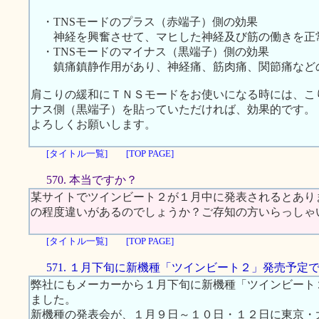
・TNSモードのプラス（赤端子）側の効果
神経を興奮させて、マヒした神経及び筋の働きを正
・TNSモードのマイナス（黒端子）側の効果
鎮痛鎮静作用があり、神経痛、筋肉痛、関節痛など
肩こりの緩和にＴＮＳモードをお使いになる時には、こ
ナス側（黒端子）を貼っていただければ、効果的です。
よろしくお願いします。
[タイトル一覧]
[TOP PAGE]
570. 本当ですか？
某サイトでツインビート２が１月中に発表されるとあり
の程度違いがあるのでしょうか？ご存知の方いらっしゃ
[タイトル一覧]
[TOP PAGE]
571. １月下旬に新機種「ツインビート２」発売予定
弊社にもメーカーから１月下旬に新機種「ツインビート
ました。
新機種の発表会が、１月９日～１０日・１２日に東京・