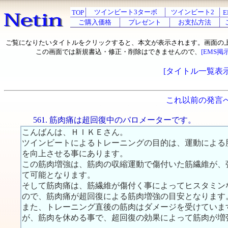
ツインビート3ターボ
ツインビート2
TOP
E
ご購入価格
プレゼント
お支払方法
ご覧になりたいタイトルをクリックすると、本文が表示されます。画面の
この画面では新規書込・修正・削除はできませんので、
[EMS掲
[タイトル一覧表示
これ以前の発言
561. 筋肉痛は超回復中のバロメーターです。
こんばんは、ＨＩＫＥさん。
ツインビートによるトレーニングの目的は、運動による
を向上させる事にあります。
この筋肉増強は、筋肉の収縮運動で傷付いた筋繊維が、
て可能となります。
そして筋肉痛は、筋繊維が傷付く事によってヒスタミン
ので、筋肉痛が超回復による筋肉増強の目安となります
また、トレーニング直後の筋肉はダメージを受けていま
が、筋肉を休める事で、超回復の効果によって筋肉が増