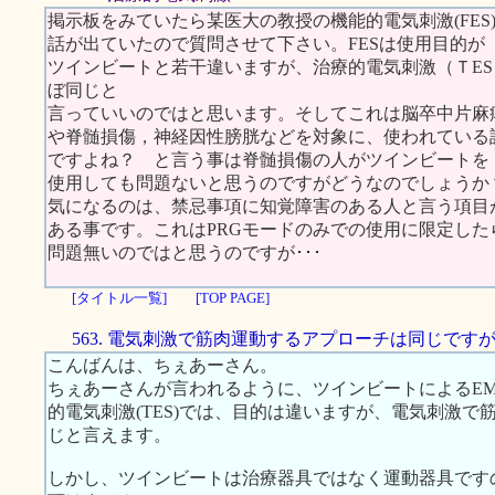
掲示板をみていたら某医大の教授の機能的電気刺激(FES
話が出ていたので質問させて下さい。FESは使用目的が
ツインビートと若干違いますが、治療的電気刺激（ＴES Therapeutic
ぼ同じと
言っていいのではと思います。そしてこれは脳卒中片麻
や脊髄損傷，神経因性膀胱などを対象に、使われている
ですよね？ と言う事は脊髄損傷の人がツインビートを
使用しても問題ないと思うのですがどうなのでしょうか
気になるのは、禁忌事項に知覚障害のある人と言う項目
ある事です。これはPRGモードのみでの使用に限定した
問題無いのではと思うのですが･･･
[タイトル一覧]
[TOP PAGE]
563. 電気刺激で筋肉運動するアプローチは同じです
こんばんは、ちぇあーさん。
ちぇあーさんが言われるように、ツインビートによるEMS
的電気刺激(TES)では、目的は違いますが、電気刺激
じと言えます。
しかし、ツインビートは治療器具ではなく運動器具です