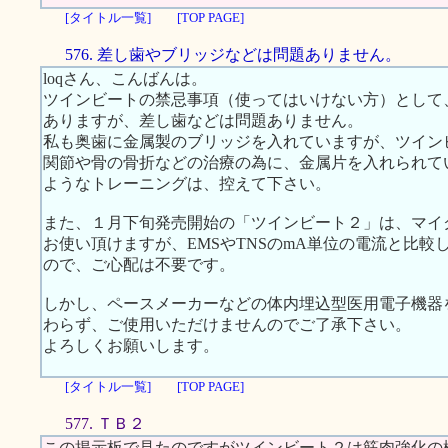
[タイトル一覧]
[TOP PAGE]
576. 差し歯やブリッジなどは問題ありません。
loqさん、こんばんは。
ツインビートの禁忌事項（使ってはいけない方）として
ありますが、差し歯などは問題ありません。
私も奥歯に金属製のブリッジを入れていますが、ツイン
関節や骨の骨折などの治療の為に、金属片を入れられて
ようなトレーニングは、控えて下さい。
また、１月下旬発売開始の「ツインビート２」は、マイ
お使い頂けますが、EMSやTNSのmA単位の電流と比較して
ので、ご心配は不要です。
しかし、ペースメーカーなどの体内埋込型医用電子機器
わらず、ご使用いただけませんのでご了承下さい。
よろしくお願いします。
[タイトル一覧]
[TOP PAGE]
577. ＴＢ２
この掲示板で見たのですがツインビート２は筋肉強化の