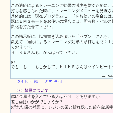
この適応によるトレーニング効果の減少を防ぐために、
打ちを感じられた時に、トレーニングメニューを見直さ
具体的には、現在プログラムモードをお使いの場合には
既にＥＭＳモードをお使いの場合には、周波数・パルス
変化を持たせて下さい。
この掲示板に、以前書き込み頂いた「セブン」さんも、
変えて、適応によるトレーニング効果の頭打ちを防ぐ工
ております。
ＨＩＫＥさんも、がんばって下さい。
p.s.
でも、も．．もしかして、ＨＩＫＥさんはツインビート
Web Site
[タイトル一覧]
[TOP PAGE]
575. 禁忌について
体に金属片を入れている人は不可、とありますが、
差し歯はいかがでしょうか ?
(折れた歯の補完に、レジンの歯と折れ残った歯を金属棒