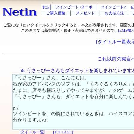
ツインビート3ターボ
ツインビート2
TOP
E
ご購入価格
プレゼント
お支払方法
ご覧になりたいタイトルをクリックすると、本文が表示されます。画面の
この画面では新規書込・修正・削除はできませんので、
[EMS掲
[タイトル一覧表示
これ以前の発言
56. うさっぴーさんもダイエットを楽しまれています
「うさっぴー」さん、こんにちは。
我が家のアドバンスのソフトは、「くるくるくるりん」
たまに、店長も横取りしてやってみますが、このゲーム
「うさっぴー」さんも、ダイエットを存分に楽しんでく
p.s.
ツインビートを二の腕にされているときは、ハイスコア
分かりますよね。
[タイトル一覧]
[TOP PAGE]