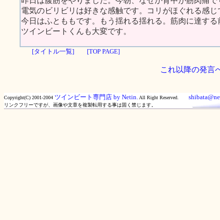
昨日は腹筋をやりました。今朝、なぜか背中が筋肉痛で
電気のビリビリは好きな感触です。コリがほぐれる感じ
今日はふとももです。もう揺れる揺れる。筋肉に達する
ツインビートくんも大変です。
[タイトル一覧]
[TOP PAGE]
これ以降の発言
ツインビート専門店 by Netin.
shibata@net
Copyright(C) 2001-2004
All Right Reserved.
リンクフリーですが、画像や文章を複製転用する事は固く禁じます。