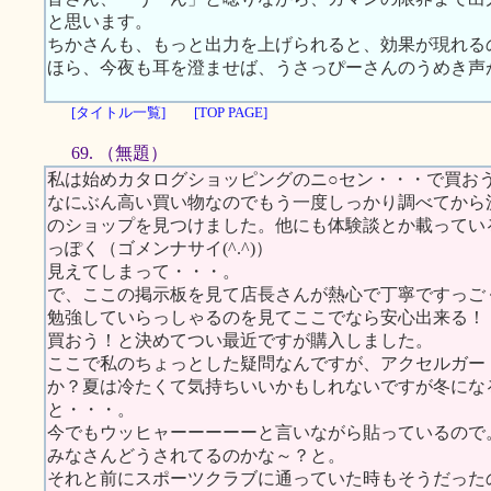
と思います。
ちかさんも、もっと出力を上げられると、効果が現れる
ほら、今夜も耳を澄ませば、うさっぴーさんのうめき声
[タイトル一覧]
[TOP PAGE]
69. （無題）
私は始めカタログショッピングのニ○セン・・・で買お
なにぶん高い買い物なのでもう一度しっかり調べてから
のショップを見つけました。他にも体験談とか載ってい
っぽく（ゴメンナサイ(^.^)）
見えてしまって・・・。
で、ここの掲示板を見て店長さんが熱心で丁寧ですっご
勉強していらっしゃるのを見てここでなら安心出来る！
買おう！と決めてつい最近ですが購入しました。
ここで私のちょっとした疑問なんですが、アクセルガー
か？夏は冷たくて気持ちいいかもしれないですが冬にな
と・・・。
今でもウッヒャーーーーーと言いながら貼っているので
みなさんどうされてるのかな～？と。
それと前にスポーツクラブに通っていた時もそうだった