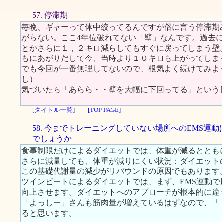
57. 停滞期
毎晩、ギャーって体中絞ってるんですが俗に言う停滞期
がらない。ここ4年位破れてない「壁」なんです。過去
とかさらに１，２キロ減らしてもすぐに戻ってしまう壁
もにあがりだして今、当時より１０キロも上がってしま
でも今回が一番無理してないので、根気よく続けてみよ
し）
気づいたら「あらら・・壁を大幅に下回ってる」という
[タイトル一覧]
[TOP PAGE]
58. 今までトレーニングしていない場所へのEMS運
でしょうか
食事制限だけによるダイエットでは、体重が減るととも
さらに減量しても、体重が減りにくい状況：ダイエット
この基礎代謝量の減少がリバウンドの原因でもあります
ツインビートによるダイエットでは、まず、EMS運動
向上させます。ダイエットへのアプローチが根本的に違
「よっしー」さんも筋肉量が増えているはずなので、「
ると思います。