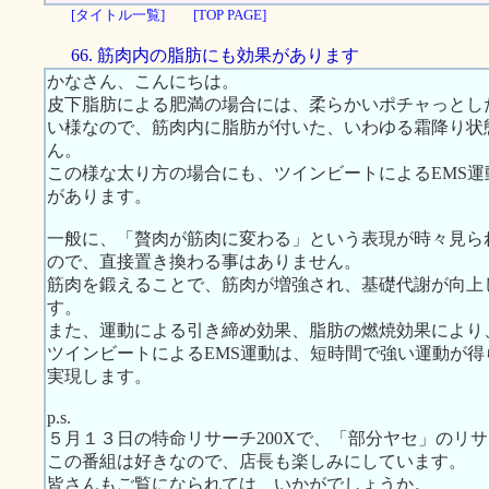
[タイトル一覧]
[TOP PAGE]
66. 筋肉内の脂肪にも効果があります
かなさん、こんにちは。
皮下脂肪による肥満の場合には、柔らかいポチャっとし
い様なので、筋肉内に脂肪が付いた、いわゆる霜降り状
ん。
この様な太り方の場合にも、ツインビートによるEMS
があります。
一般に、「贅肉が筋肉に変わる」という表現が時々見ら
ので、直接置き換わる事はありません。
筋肉を鍛えることで、筋肉が増強され、基礎代謝が向上
す。
また、運動による引き締め効果、脂肪の燃焼効果により
ツインビートによるEMS運動は、短時間で強い運動が
実現します。
p.s.
５月１３日の特命リサーチ200Xで、「部分ヤセ」のリ
この番組は好きなので、店長も楽しみにしています。
皆さんもご覧になられては、いかがでしょうか。