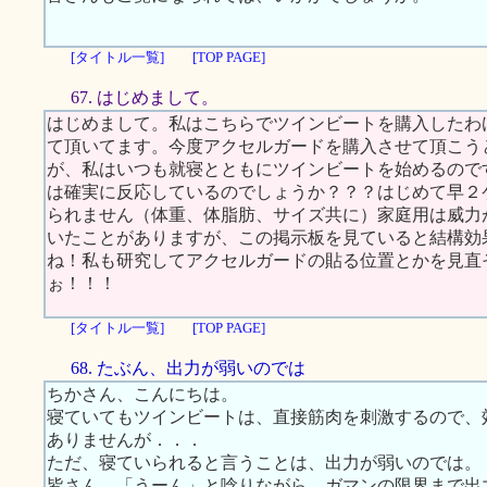
[タイトル一覧]
[TOP PAGE]
67. はじめまして。
はじめまして。私はこちらでツインビートを購入したわ
て頂いてます。今度アクセルガードを購入させて頂こう
が、私はいつも就寝とともにツインビートを始めるので
は確実に反応しているのでしょうか？？？はじめて早２
られません（体重、体脂肪、サイズ共に）家庭用は威力
いたことがありますが、この掲示板を見ていると結構効
ね！私も研究してアクセルガードの貼る位置とかを見直
ぉ！！！
[タイトル一覧]
[TOP PAGE]
68. たぶん、出力が弱いのでは
ちかさん、こんにちは。
寝ていてもツインビートは、直接筋肉を刺激するので、
ありませんが．．．
ただ、寝ていられると言うことは、出力が弱いのでは。
皆さん、「うーん」と唸りながら、ガマンの限界まで出