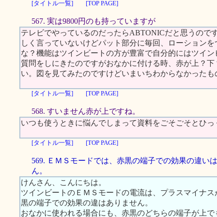
[タイトル一覧]
[TOP PAGE]
567. 実は9800円のも持っていますが
テレビでやっているのだったらABTONICだと思うの
しく言っていないけどパット部分に毎回、ローションを
な？機能はツインビートの方が豊富で自分的にはツイン
質問をしにきたのですがおなかに付ける時、赤が上？下
い。図を見てみたのですけどいまいちわからなかったも
[タイトル一覧]
[TOP PAGE]
568. すいません赤が上ですね。
いつも使うときに悩んでしまって資料をごそごそとひっ
[タイトル一覧]
[TOP PAGE]
569. ＥＭＳモードでは、赤黒の端子での効果の違い
ん。
けんさん、こんにちは。
ツインビートのＥＭＳモードの電流は、プラスマイナス
黒の端子での効果の違はありません。
おなかに使われる場合にも、赤黒のどちらの端子が上で