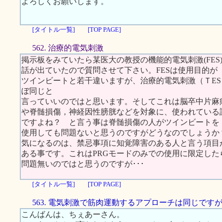
よろしくお願いします。
[タイトル一覧]
[TOP PAGE]
562. 治療的電気刺激
掲示板をみていたら某医大の教授の機能的電気刺激(FES
話が出ていたので質問させて下さい。FESは使用目的が
ツインビートと若干違いますが、治療的電気刺激（ＴES Therapeutic
ぼ同じと
言っていいのではと思います。そしてこれは脳卒中片麻
や脊髄損傷，神経因性膀胱などを対象に、使われている
ですよね？ と言う事は脊髄損傷の人がツインビートを
使用しても問題ないと思うのですがどうなのでしょうか
気になるのは、禁忌事項に知覚障害のある人と言う項目
ある事です。これはPRGモードのみでの使用に限定した
問題無いのではと思うのですが･･･
[タイトル一覧]
[TOP PAGE]
563. 電気刺激で筋肉運動するアプローチは同じです
こんばんは、ちぇあーさん。