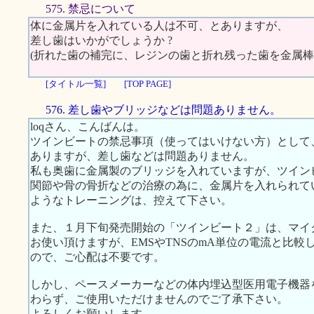
575. 禁忌について
体に金属片を入れている人は不可、とありますが、
差し歯はいかがでしょうか ?
(折れた歯の補完に、レジンの歯と折れ残った歯を金属棒
[タイトル一覧]
[TOP PAGE]
576. 差し歯やブリッジなどは問題ありません。
loqさん、こんばんは。
ツインビートの禁忌事項（使ってはいけない方）として
ありますが、差し歯などは問題ありません。
私も奥歯に金属製のブリッジを入れていますが、ツイン
関節や骨の骨折などの治療の為に、金属片を入れられて
ようなトレーニングは、控えて下さい。
また、１月下旬発売開始の「ツインビート２」は、マイ
お使い頂けますが、EMSやTNSのmA単位の電流と比較して
ので、ご心配は不要です。
しかし、ペースメーカーなどの体内埋込型医用電子機器
わらず、ご使用いただけませんのでご了承下さい。
よろしくお願いします。