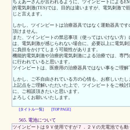
ちぇあーさんが言われるように、ツインビートによるEMS
的電気刺激(TES)では、目的は違いますが、電気刺激
じと言えます。
しかし、ツインビートは治療器具ではなく運動器具です
頂けません。
また、ツインビートの禁忌事項（使ってはいけない方）
は、電気刺激が感じられない場合に、必要以上に電気刺
に負担をかけてしまう可能性があります。
機能的電気刺激や治療的電気刺激による治療では、専門
に行われていると思います。
ツインビートは、医療用の治療器具ではない事をご理解
しかし、ご不自由されている方の心情も、お察しいたし
上記点をご理解いただいた上で、ツインビートをご検討
に、ご相談頂きたいと思います。
よろしくお願いいたします。
[タイトル一覧]
[TOP PAGE]
565. 電池について
ツインビートは９Ｖ使用ですが７．２Ｖの充電池でも動