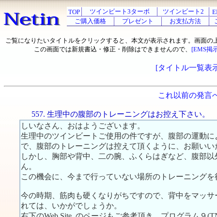
ツインビート3ターボ
ツインビート2
TOP
E
ご購入価格
プレゼント
お支払方法
ご覧になりたいタイトルをクリックすると、本文が表示されます。画面の
この画面では新規書込・修正・削除はできませんので、
[EMS掲
[タイトル一覧表示
これ以前の発言
557. 生理中の腹部のトレーニングはお控え下さい。
しいなさん、おはようございます。
生理中のツインビートご使用の件ですが、腹部の運動に
で、腹部のトレーニングは控えて頂くように、お願いい
しかし、胸部や背中、二の腕、ふくらはぎなど、腹部以
ん。
この機会に、今まで行っていない場所のトレーニングを
今の時期、筋肉も硬くなりがちですので、背中をマッサ
れては、いかがでしょうか。
右下のWeb Site..のページもご参考頂き、プログラム９(T