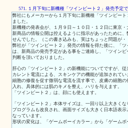
571. １月下旬に新機種「ツインビート２」発売予定
弊社にもメーカーから１月下旬に新機種「ツインビート
ました。
新機種の発表会が、１月９日～１０日・１２日に東京・
新商品の情報公開は控えるように指示があったために、
せんでした。（この書き込みも、実はちょっと問題が・
弊社が「ツインビート２」発売の情報を得た後に、「ツ
は、新商品の発売予定がある事をご連絡し、「ツインビ
判断を頂いておりました。
肝心の「ツインビート２」の新機能についてですが、従
カレント電流による、スキンケアの機能が追加されてい
細胞の修復を促す微弱な電流を流す事で、皮膚の細胞の
入れ、具体的には肌のキメを整え、ハリを与えます。
「ツインビート２」は、顔にも使えます。
「ツインビート２」本体サイズは、一回り以上大きくな
プログラムも改良され、画面サイズも大きく日本語表示
なっています。
形状の変化は、「ゲームボーイカラー」から「ゲームボ