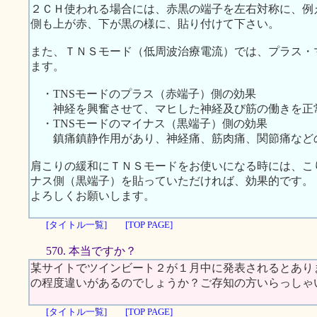
２ＣＨ使われる場合には、赤黒の端子を左右対称に、例
側も上が赤、下が黒の様に、貼り付けて下さい。
また、ＴＮＳモード（低周波治療電流）では、プラス・
ます。
・TNSモードのプラス（赤端子）側の効果
神経を興奮させて、マヒした神経及び筋の働きを正
・TNSモードのマイナス（黒端子）側の効果
鎮痛鎮静作用があり、神経痛、筋肉痛、関節痛など
肩こりの緩和にＴＮＳモードをお使いになる時には、こ
ナス側（黒端子）を貼っていただければ、効果的です。
よろしくお願いします。
[タイトル一覧]
[TOP PAGE]
570. 本当ですか？
某サイトでツインビート２が１月中に発表されるとあり
の程度違いがあるのでしょうか？ご存知の方いらっしゃ
[タイトル一覧]
[TOP PAGE]