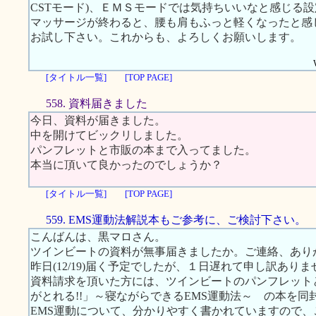
CSTモード)、ＥＭＳモードでは気持ちいいなと感じる
マッサージが終わると、腰も肩もふっと軽くなったと感
お試し下さい。これからも、よろしくお願いします。
[タイトル一覧]
[TOP PAGE]
558. 資料届きました
今日、資料が届きました。
中を開けてビックリしました。
パンフレットと市販の本まで入ってました。
本当に頂いて良かったのでしょうか？
[タイトル一覧]
[TOP PAGE]
559. EMS運動法解説本もご参考に、ご検討下さい。
こんばんは、黒マロさん。
ツインビートの資料が無事届きましたか。ご連絡、あり
昨日(12/19)届く予定でしたが、１日遅れて申し訳ありま
資料請求を頂いた方には、ツインビートのパンフレット
がとれる!!」～寝ながらできるEMS運動法～ の本を
EMS運動について、分かりやすく書かれていますので