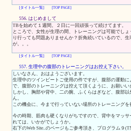
[タイトル一覧]
[TOP PAGE]
556. はじめまして
TBを始めて１週間。２日に一回頑張って続けてます。
ところで、女性が生理の間、トレーニングは可能でしょ
り行っても問題ありませんか？折角続いているので、生
が。。。
[タイトル一覧]
[TOP PAGE]
557. 生理中の腹部のトレーニングはお控え下さい。
しいなさん、おはようございます。
生理中のツインビートご使用の件ですが、腹部の運動に
で、腹部のトレーニングは控えて頂くように、お願いい
しかし、胸部や背中、二の腕、ふくらはぎなど、腹部以
ん。
この機会に、今まで行っていない場所のトレーニングを
今の時期、筋肉も硬くなりがちですので、背中をマッサ
れては、いかがでしょうか。
右下のWeb Site..のページもご参考頂き、プログラム９(T