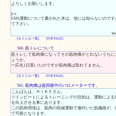
よろしくお願いします。
p.s.
EMS運動について書かれた本は、他には知らないので
て下さい。
Web
[タイトル一覧]
[TOP PAGE]
560. 筋トレについて
筋トレして筋肉痛になってその筋肉痛がとれないうちに
ょうか。
一応丸1日置いたのですが筋肉痛は取れてません。
[タイトル一覧]
[TOP PAGE]
561. 筋肉痛は超回復中のバロメーターです。
こんばんは、ＨＩＫＥさん。
ツインビートによるトレーニングの目的は、運動による
を向上させる事にあります。
この筋肉増強は、筋肉の収縮運動で傷付いた筋繊維が、
て可能となります。