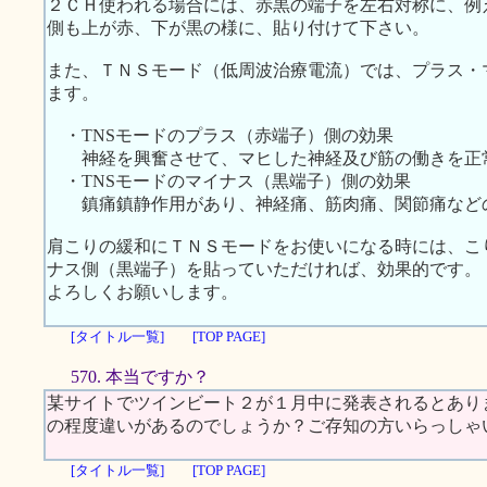
２ＣＨ使われる場合には、赤黒の端子を左右対称に、例
側も上が赤、下が黒の様に、貼り付けて下さい。
また、ＴＮＳモード（低周波治療電流）では、プラス・
ます。
・TNSモードのプラス（赤端子）側の効果
神経を興奮させて、マヒした神経及び筋の働きを正
・TNSモードのマイナス（黒端子）側の効果
鎮痛鎮静作用があり、神経痛、筋肉痛、関節痛など
肩こりの緩和にＴＮＳモードをお使いになる時には、こ
ナス側（黒端子）を貼っていただければ、効果的です。
よろしくお願いします。
[タイトル一覧]
[TOP PAGE]
570. 本当ですか？
某サイトでツインビート２が１月中に発表されるとあり
の程度違いがあるのでしょうか？ご存知の方いらっしゃ
[タイトル一覧]
[TOP PAGE]