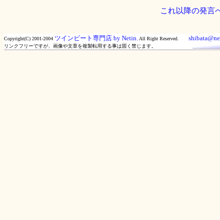
これ以降の発言
ツインビート専門店 by Netin.
shibata@net
Copyright(C) 2001-2004
All Right Reserved.
リンクフリーですが、画像や文章を複製転用する事は固く禁じます。