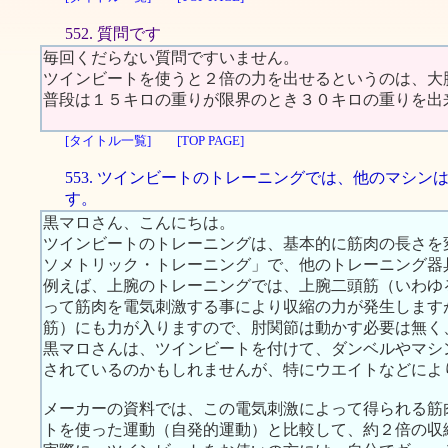
552. 質問です
毎回くだらない質問ですいません。
ツインビートを使うと２倍の力を出せるというのは、大
普段は１５キロの重りが限界のとき３０キロの重りを出
[タイトル一覧]
[TOP PAGE]
553. ツインビートのトレーニングでは、他のマシン
す。
黒マロさん、こんにちは。
ツインビートのトレーニングは、基本的に筋肉の長さを
ソメトリック・トレーニング」で、他のトレーニング器
例えば、上腕のトレーニングでは、上腕二頭筋（いわゆ
って筋肉を電気刺激する事により収縮の力が発生します
筋）にも力が入りますので、肘関節は動かす必要は無く
黒マロさんは、ツインビートを付けて、ダンベルやマシ
されているのかもしれませんが、特にウエイトなどによ
メーカーの資料では、この電気刺激によって得られる筋
トを使った運動（自発的運動）と比較して、約２倍の収