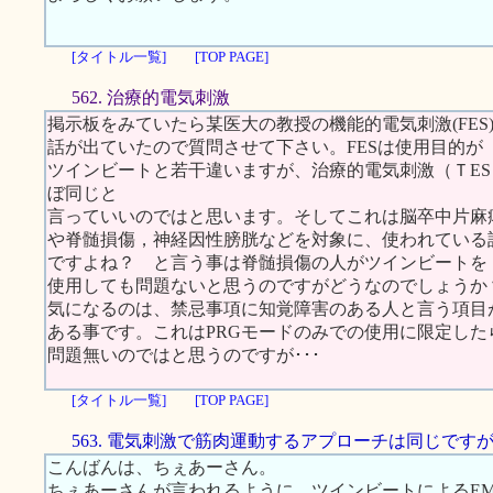
[タイトル一覧]
[TOP PAGE]
562. 治療的電気刺激
掲示板をみていたら某医大の教授の機能的電気刺激(FES
話が出ていたので質問させて下さい。FESは使用目的が
ツインビートと若干違いますが、治療的電気刺激（ＴES Therapeutic
ぼ同じと
言っていいのではと思います。そしてこれは脳卒中片麻
や脊髄損傷，神経因性膀胱などを対象に、使われている
ですよね？ と言う事は脊髄損傷の人がツインビートを
使用しても問題ないと思うのですがどうなのでしょうか
気になるのは、禁忌事項に知覚障害のある人と言う項目
ある事です。これはPRGモードのみでの使用に限定した
問題無いのではと思うのですが･･･
[タイトル一覧]
[TOP PAGE]
563. 電気刺激で筋肉運動するアプローチは同じです
こんばんは、ちぇあーさん。
ちぇあーさんが言われるように、ツインビートによるEMS