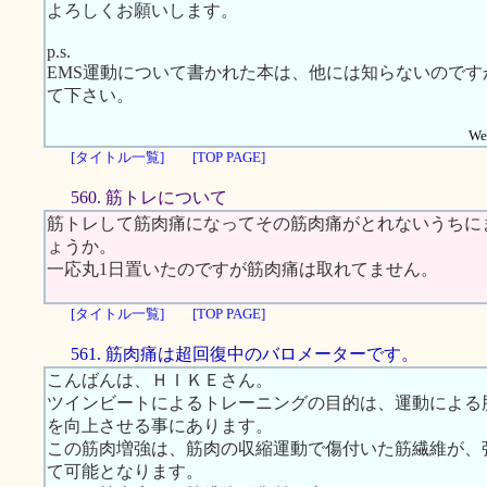
よろしくお願いします。
p.s.
EMS運動について書かれた本は、他には知らないので
て下さい。
Web
[タイトル一覧]
[TOP PAGE]
560. 筋トレについて
筋トレして筋肉痛になってその筋肉痛がとれないうちに
ょうか。
一応丸1日置いたのですが筋肉痛は取れてません。
[タイトル一覧]
[TOP PAGE]
561. 筋肉痛は超回復中のバロメーターです。
こんばんは、ＨＩＫＥさん。
ツインビートによるトレーニングの目的は、運動による
を向上させる事にあります。
この筋肉増強は、筋肉の収縮運動で傷付いた筋繊維が、
て可能となります。