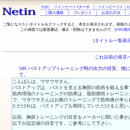
ツインビート3ターボ
ツインビート2
TOP
E
ご購入価格
プレゼント
お支払方法
ご覧になりたいタイトルをクリックすると、本文が表示されます。画面の
この画面では新規書込・修正・削除はできませんので、
[EMS掲
[タイトル一覧表示
これ以前の発言
549. バストアップトレーニング時の出力の目安、他
て。
こんばんは、ウサウサさん。
バストアップは、バストを支える胸部の筋肉を鍛える事
筋肉増強のトレーニングの効果は、脂肪燃焼トレーニン
で、ウサウサさんはお腹のトレーニングで筋肉痛が来ら
ただければ、バストアップも期待していただけると思い
以前、胸部トレーニングの目安をメーカーに聞いた事が
以下が設定値の目安です。ご参考にして下さい。