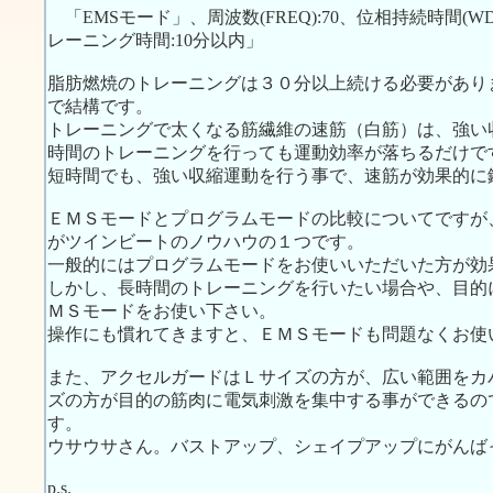
「EMSモード」、周波数(FREQ):70、位相持続時間(WDTH):
レーニング時間:10分以内」
脂肪燃焼のトレーニングは３０分以上続ける必要があり
で結構です。
トレーニングで太くなる筋繊維の速筋（白筋）は、強い
時間のトレーニングを行っても運動効率が落ちるだけで
短時間でも、強い収縮運動を行う事で、速筋が効果的に
ＥＭＳモードとプログラムモードの比較についてですが
がツインビートのノウハウの１つです。
一般的にはプログラムモードをお使いいただいた方が効
しかし、長時間のトレーニングを行いたい場合や、目的
ＭＳモードをお使い下さい。
操作にも慣れてきますと、ＥＭＳモードも問題なくお使
また、アクセルガードはＬサイズの方が、広い範囲をカ
ズの方が目的の筋肉に電気刺激を集中する事ができるの
す。
ウサウサさん。バストアップ、シェイプアップにがんば
p.s.