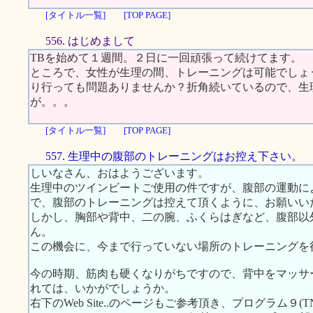
[タイトル一覧]
[TOP PAGE]
556. はじめまして
TBを始めて１週間。２日に一回頑張って続けてます。
ところで、女性が生理の間、トレーニングは可能でしょ
り行っても問題ありませんか？折角続いているので、生
が。。。
[タイトル一覧]
[TOP PAGE]
557. 生理中の腹部のトレーニングはお控え下さい。
しいなさん、おはようございます。
生理中のツインビートご使用の件ですが、腹部の運動に
で、腹部のトレーニングは控えて頂くように、お願いい
しかし、胸部や背中、二の腕、ふくらはぎなど、腹部以
ん。
この機会に、今まで行っていない場所のトレーニングを
今の時期、筋肉も硬くなりがちですので、背中をマッサ
れては、いかがでしょうか。
右下のWeb Site..のページもご参考頂き、プログラム９(T