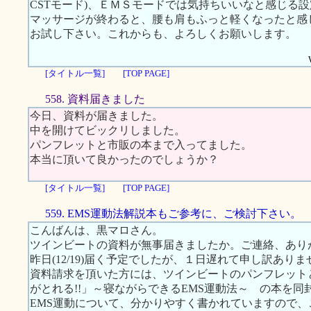
CSTモード)、ＥＭＳモードでは気持ちいいなと感じる
マッサージが終わると、腰も肩もふっと軽くなったと感
お試し下さい。これからも、よろしくお願いします。
[タイトル一覧]
[TOP PAGE]
558. 資料届きました
今日、資料が届きました。
中を開けてビックリしました。
パンフレットと市販の本まで入ってました。
本当に頂いて良かったのでしょうか？
[タイトル一覧]
[TOP PAGE]
559. EMS運動法解説本もご参考に、ご検討下さい。
こんばんは、黒マロさん。
ツインビートの資料が無事届きましたか。ご連絡、あり
昨日(12/19)届く予定でしたが、１日遅れて申し訳ありま
資料請求を頂いた方には、ツインビートのパンフレット
がとれる!!」～寝ながらできるEMS運動法～ の本を
EMS運動について、分かりやすく書かれていますので