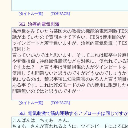
[タイトル一覧]
[TOP PAGE]
562. 治療的電気刺激
掲示板をみていたら某医大の教授の機能的電気刺激(FES
話が出ていたので質問させて下さい。FESは使用目的が
ツインビートと若干違いますが、治療的電気刺激（ＴES Therapeutic
ぼ同じと
言っていいのではと思います。そしてこれは脳卒中片麻
や脊髄損傷，神経因性膀胱などを対象に、使われている
ですよね？ と言う事は脊髄損傷の人がツインビートを
使用しても問題ないと思うのですがどうなのでしょうか
気になるのは、禁忌事項に知覚障害のある人と言う項目
ある事です。これはPRGモードのみでの使用に限定した
問題無いのではと思うのですが･･･
[タイトル一覧]
[TOP PAGE]
563. 電気刺激で筋肉運動するアプローチは同じです
こんばんは、ちぇあーさん。
ちぇあーさんが言われるように、ツインビートによるEMS