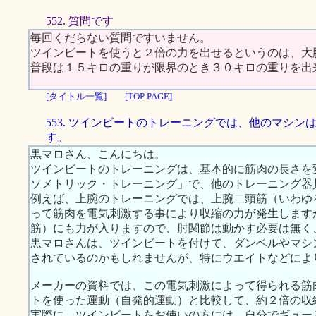
552. 質問です
毎回くだらない質問ですいません。
ツインビートを使うと２倍の力を出せるというのは、大
普段は１５キロの重りが限界のとき３０キロの重りを出
[タイトル一覧]
[TOP PAGE]
553. ツインビートのトレーニングでは、他のマシン
す。
黒マロさん、こんにちは。
ツインビートのトレーニングは、基本的に筋肉の長さを
ソメトリック・トレーニング」で、他のトレーニング器
例えば、上腕のトレーニングでは、上腕二頭筋（いわゆ
って筋肉を電気刺激する事により収縮の力が発生します
筋）にも力が入りますので、肘関節は動かす必要は無く
黒マロさんは、ツインビートを付けて、ダンベルやマシ
されているのかもしれませんが、特にウエイトなどによ
メーカーの資料では、この電気刺激によって得られる筋
トを使った運動（自発的運動）と比較して、約２倍の収
実際に、ツインビートをお使いの方には、自分でギュー