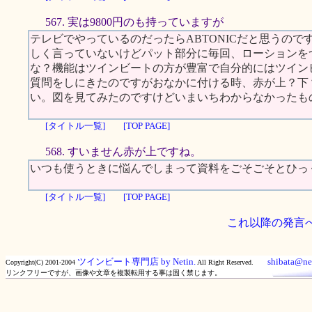
567. 実は9800円のも持っていますが
テレビでやっているのだったらABTONICだと思うの
しく言っていないけどパット部分に毎回、ローションを
な？機能はツインビートの方が豊富で自分的にはツイン
質問をしにきたのですがおなかに付ける時、赤が上？下
い。図を見てみたのですけどいまいちわからなかったも
[タイトル一覧]
[TOP PAGE]
568. すいません赤が上ですね。
いつも使うときに悩んでしまって資料をごそごそとひっ
[タイトル一覧]
[TOP PAGE]
これ以降の発言
ツインビート専門店 by Netin.
shibata@net
Copyright(C) 2001-2004
All Right Reserved.
リンクフリーですが、画像や文章を複製転用する事は固く禁じます。