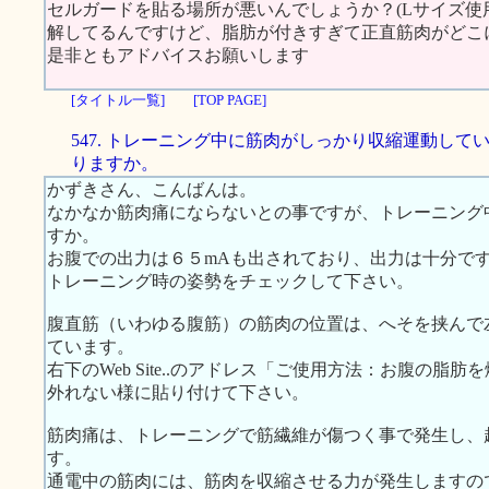
セルガードを貼る場所が悪いんでしょうか？(Lサイズ使
解してるんですけど、脂肪が付きすぎて正直筋肉がどこに
是非ともアドバイスお願いします
[タイトル一覧]
[TOP PAGE]
547. トレーニング中に筋肉がしっかり収縮運動して
りますか。
かずきさん、こんばんは。
なかなか筋肉痛にならないとの事ですが、トレーニング
すか。
お腹での出力は６５mAも出されており、出力は十分で
トレーニング時の姿勢をチェックして下さい。
腹直筋（いわゆる腹筋）の筋肉の位置は、へそを挟んで
ています。
右下のWeb Site..のアドレス「ご使用方法：お腹の
外れない様に貼り付けて下さい。
筋肉痛は、トレーニングで筋繊維が傷つく事で発生し、
す。
通電中の筋肉には、筋肉を収縮させる力が発生しますの