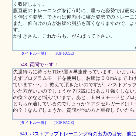
く収縮します。
腹直筋のトレーニングを行う時に、座った姿勢では筋肉
を伸ばす姿勢、できれば仰向けに寝た姿勢でのトレーニ
また、仰向けの方がお腹の脂肪も薄くなりますので、よ
す。
かずきさん、これからも、がんばって下さい。
[タイトル一覧]
[TOP PAGE]
548. 質問で～す！
先週待ちに待ったTBが届き早速使っています。いまい
えずプログラムモードを使用し、お腹は５０mAまで上
ています･･･。）教えて頂きたいのですが、バストアッ
いた方がいいのでしょうか？取説にはあまり強くしない
の位？かなと悩んでいます。あと、ＥＭＳモードとプロ
どちらが適しているのでしょうか？アクセルガードはＬ
的？！なんでしょうか。質問が他の方と重複していたら
[タイトル一覧]
[TOP PAGE]
549. バストアップトレーニング時の出力の目安、他