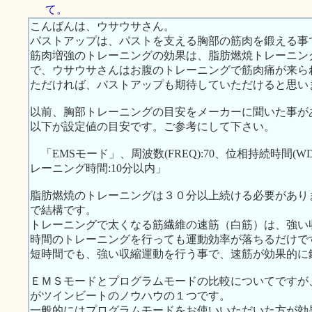
て。
こんばんは、ウサウサさん。
バストアップは、バストを支える胸部の筋肉を鍛える事
筋肉増強のトレーニングの効果は、脂肪燃焼トレーニン
で、ウサウサさんはお腹のトレーニングで筋肉痛が来ら
ただければ、バストアップも期待していただけると思い
以前、胸部トレーニングの目安をメーカーに聞いた事が
以下が設定値の目安です。ご参考にして下さい。
「EMSモード」、周波数(FREQ):70、位相持続時間(WDTH):
レーニング時間:10分以内」
脂肪燃焼のトレーニングは３０分以上続ける必要があり
で結構です。
トレーニングで太くなる筋繊維の速筋（白筋）は、強い
時間のトレーニングを行っても運動効率が落ちるだけで
短時間でも、強い収縮運動を行う事で、速筋が効果的に
ＥＭＳモードとプログラムモードの比較についてですが
がツインビートのノウハウの１つです。
一般的にはプログラムモードをお使いいただいた方が効