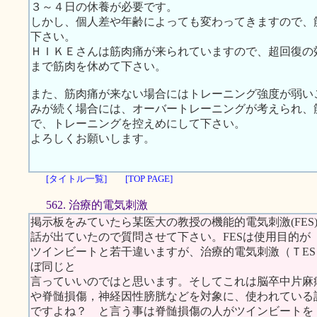
３～４日の休養が必要です。
しかし、個人差や年齢によっても変わってきますので、
下さい。
ＨＩＫＥさんは筋肉痛が来られていますので、超回復の
まで筋肉を休めて下さい。
また、筋肉痛が来ない場合にはトレーニング強度が弱い
みが続く場合には、オーバートレーニングが考えられ、
で、トレーニングを控えめにして下さい。
よろしくお願いします。
[タイトル一覧]
[TOP PAGE]
562. 治療的電気刺激
掲示板をみていたら某医大の教授の機能的電気刺激(FES
話が出ていたので質問させて下さい。FESは使用目的が
ツインビートと若干違いますが、治療的電気刺激（ＴES Therapeutic
ぼ同じと
言っていいのではと思います。そしてこれは脳卒中片麻
や脊髄損傷，神経因性膀胱などを対象に、使われている
ですよね？ と言う事は脊髄損傷の人がツインビートを