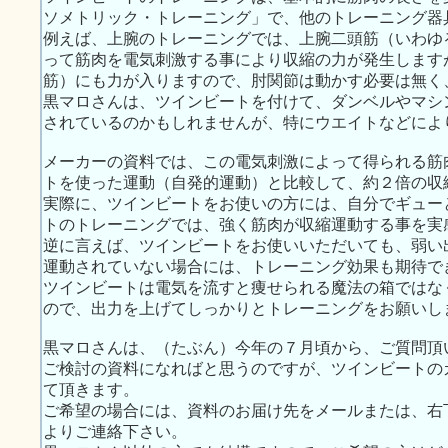
ソメトリック・トレーニング」で、他のトレーニング器
例えば、上腕のトレーニングでは、上腕二頭筋（いわゆ
って筋肉を電気刺激する事により収縮の力が発生します
筋）にも力が入りますので、肘関節は動かす必要は無く
黒マロさんは、ツインビートを付けて、ダンベルやマシ
されているのかもしれませんが、特にウエイトなどによ
メーカーの資料では、この電気刺激によって得られる筋
トを使った運動（自発的運動）と比較して、約２倍の収
実際に、ツインビートをお使いの方には、自分でギュー
トのトレーニングでは、強く筋肉が収縮運動する事を実
逆に言えば、ツインビートをお使いいただいても、弱い
運動されていない場合には、トレーニング効果も期待で
ツインビートは電気を流すと痩せられる魔法の箱ではな
ので、出力を上げてしっかりとトレーニングをお願いし
黒マロさんは、（たぶん）今年の７月頃から、ご質問頂
ご検討の資料になればと思うのですが、ツインビートの
て頂きます。
ご希望の場合には、資料のお届け先をメールまたは、右下のW
よりご連絡下さい。