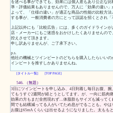
を述べる事ができても、効果には個人差もあり公正な比
準・評価結果もありませんので、万人に「効果の違い」
よって、「仕様の違い」が適正な商品の性能の比較方法
する事が、一般消費者の方にとって誤認を招くとされ「
上記以外にも「比較広告」には、多くのガイドラインが
店・メーカーにもご迷惑をおかけしたくありませんので
控えさせて頂きます。
申し訳ありませんが、ご了承下さい。
p.s.
他社の機械とツインビートのどちらを購入したらいいの
インビートを推すしかありませんね。
[タイトル一覧]
[TOP PAGE]
546. （無題）
3日にツインビートを申し込み、4日到着し毎日お腹、
てもうすぐ2週間が経とうとしてます。が、一向に筋肉
効果の方もまだ全然現れず…体脂肪もサイズも減ってくれま
間でも結構減ってる人がいてため息がでることも。やは
お腹は65mAくらいは出せるようになりました。太ももと