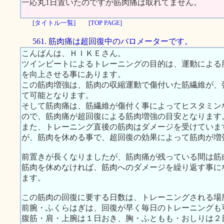
一応丸1日置いたのですが筋肉痛は取れてません。
[タイトル一覧]
[TOP PAGE]
561. 筋肉痛は超回復中のバロメーターです。
こんばんは、ＨＩＫＥさん。
ツインビートによるトレーニングの目的は、運動による
を向上させる事にあります。
この筋肉増強は、筋肉の収縮運動で傷付いた筋繊維が、
て可能となります。
そして筋肉痛は、筋繊維が傷付く事によってヒスタミン
ので、筋肉痛が超回復による筋肉増強の目安となります
また、トレーニング直後の筋肉はダメージを受けていま
が、筋肉を休める事で、超回復の効果によって筋肉が増
前置きが長くなりましたが、筋肉痛が残っている間は筋
筋肉を休めなければ、筋肉へのダメージを繰り返す事に
ます。
この筋肉の回復に要する日数は、トレーニングされる場
前腕・ふくらはぎは、回復が早く毎日のトレーニングも
腹筋・肩・上腕は１日おき、胸・ふともも・おしりは２