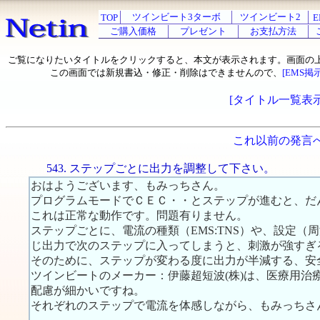
ツインビート3ターボ
ツインビート2
TOP
E
ご購入価格
プレゼント
お支払方法
ご覧になりたいタイトルをクリックすると、本文が表示されます。画面の
この画面では新規書込・修正・削除はできませんので、
[EMS掲
[タイトル一覧表示
これ以前の発言
543. ステップごとに出力を調整して下さい。
おはようございます、もみっちさん。
プログラムモードでＣＥＣ・・とステップが進むと、だ
これは正常な動作です。問題有りません。
ステップごとに、電流の種類（EMS:TNS）や、設定
じ出力で次のステップに入ってしまうと、刺激が強すぎ
そのために、ステップが変わる度に出力が半減する、安
ツインビートのメーカー：伊藤超短波(株)は、医療用治
配慮が細かいですね。
それぞれのステップで電流を体感しながら、もみっちさ