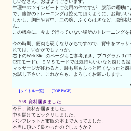
しいなさん、おはようございます。
生理中のツインビートご使用の件ですが、腹部の運動に
で、腹部のトレーニングは控えて頂くように、お願いい
しかし、胸部や背中、二の腕、ふくらはぎなど、腹部以
ん。
この機会に、今まで行っていない場所のトレーニングを
今の時期、筋肉も硬くなりがちですので、背中をマッサ
れては、いかがでしょうか。
右下のWeb Site..のページもご参考頂き、プログラム９(T
CSTモード)、ＥＭＳモードでは気持ちいいなと感じる
マッサージが終わると、腰も肩もふっと軽くなったと感
お試し下さい。これからも、よろしくお願いします。
[タイトル一覧]
[TOP PAGE]
558. 資料届きました
今日、資料が届きました。
中を開けてビックリしました。
パンフレットと市販の本まで入ってました。
本当に頂いて良かったのでしょうか？