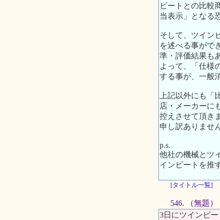
ビートとの比較
当表示」となる
そして、ツイン
を述べる事がで
準・評価結果も
よって、「仕様
する事が、一般
上記以外にも「
店・メーカーに
控えさせて頂き
申し訳ありませ
p.s.
他社の機械とツ
インビートを推
[タイトル一覧]
546. （無題）
3日にツインビ