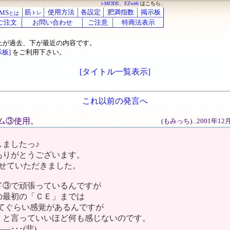
i-MODE、EZweb
はこちら..
筋
使用方法
各設定
肥満指数
掲示板
MS
トレ
とは
ご注文
お問い合わせ
ご注意
特商法表示
上が過去、下が最近の内容です。
示板]
をご利用下さい。
[タイトル一覧表示]
これ以前の発言へ
ラム③使用。
(もみっち)...2001年1
しましたっ♪
ありがとうございます。
させていただきました。
ド③で頑張っているんですが
の最初の「ＣＥ」までは
ってぐらい感覚があるんですが
くと言っていいほど何も感じないのです。
･･･(悲)。