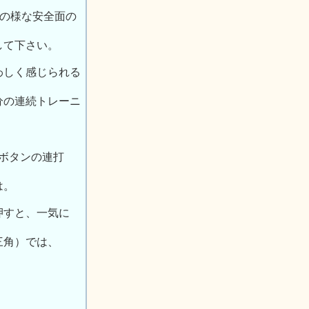
。
この様な安全面の
して下さい。
わしく感じられる
分の連続トレーニ
」ボタンの連打
は。
押すと、一気に
三角）では、