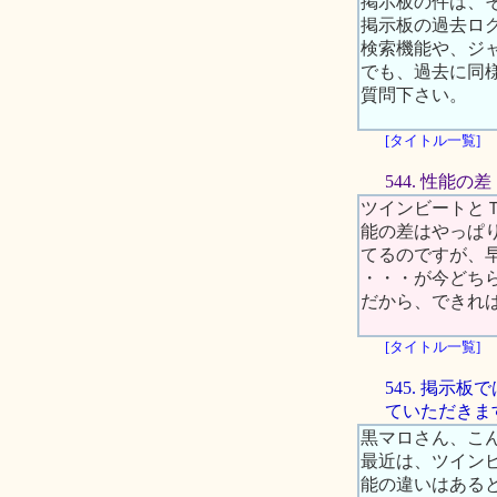
掲示板の件は、
掲示板の過去ロ
検索機能や、ジ
でも、過去に同
質問下さい。
[タイトル一覧]
544. 性能の差
ツインビートと
能の差はやっぱ
てるのですが、
・・・が今どち
だから、できれ
[タイトル一覧]
545. 掲
ていただきま
黒マロさん、こ
最近は、ツイン
能の違いはある