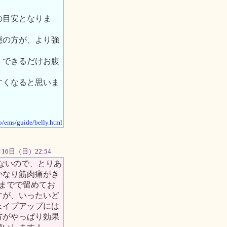
の目安となりま
態の方が、より強
、できるだけお腹
すくなると思いま
jp/ems/guide/belly.html
2月16日（日）22:54
ないので、とりあ
かなり筋肉痛がき
度までで留めてお
すが、いったいど
ェイプアップには
方がやっぱり効果