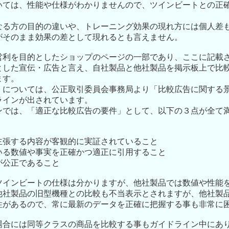
いては、性能や仕様がわかりませんので、ツインビートとの正
なる方の目的の違いや、トレーニング効果の現れ方には個人差
がそのまま効果の差として現れるとも言えません。
営利を目的としたショップのページの一部であり、ここに記載
とした宣伝・広告と言え、自社製品と他社製品を掲示板上で比
ます。
」については、公正取引委員会事務局より「比較広告に関する
ラインが出されています。
ンでは、「適正な比較広告の要件」として、以下の３点が全て
で主張する内容が客観的に実証されていること
ている数値や事実を正確かつ適正に引用すること
が公正であること
ツインビートの仕様は分かりますが、他社製品では数値や性能
他社製品の旧型機種との比較も不当表示とされますが、他社製
性があるので、常に最新のデータを正確に把握する事も非常に
場合には同等クラスの商品を比較する事もガイドライン中にあ