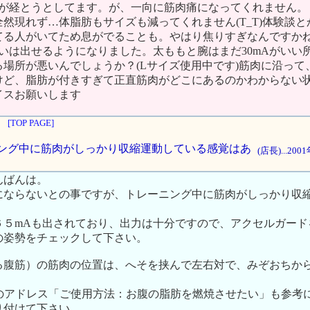
間が経とうとしてます。が、一向に筋肉痛になってくれません。
然現れず…体脂肪もサイズも減ってくれません(T_T)体験談と
てる人がいてため息がでることも。やはり焦りすぎなんですかね
らいは出せるようになりました。太ももと腕はまだ30mAがいい
る場所が悪いんでしょうか？(Lサイズ使用中です)筋肉に沿って
けど、脂肪が付きすぎて正直筋肉がどこにあるのかわからない状
イスお願いします
[TOP PAGE]
レーニング中に筋肉がしっかり収縮運動している感覚はあ
(店長)...20
んばんは。
にならないとの事ですが、トレーニング中に筋肉がしっかり収
６５mAも出されており、出力は十分ですので、アクセルガード
の姿勢をチェックして下さい。
る腹筋）の筋肉の位置は、へそを挟んで左右対で、みぞおちか
ite..のアドレス「ご使用方法：お腹の脂肪を燃焼させたい」も参
り付けて下さい。