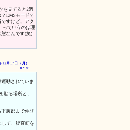
かを見てると2週
？EMSモードで
所ですけど。アク
、っていうのは理
態なんです(笑)
01年12月17日（月）
02:36
縮運動されていま
を貼る場所と、
ら下腹部まで伸び
考にして、腹直筋を