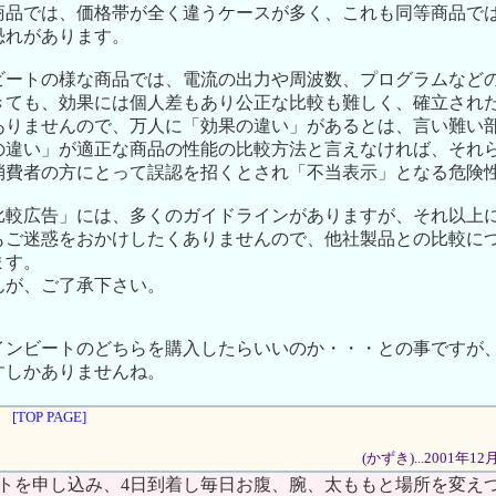
商品では、価格帯が全く違うケースが多く、これも同等商品で
恐れがあります。
ビートの様な商品では、電流の出力や周波数、プログラムなど
きても、効果には個人差もあり公正な比較も難しく、確立され
ありませんので、万人に「効果の違い」があるとは、言い難い
の違い」が適正な商品の性能の比較方法と言えなければ、それ
消費者の方にとって誤認を招くとされ「不当表示」となる危険
比較広告」には、多くのガイドラインがありますが、それ以上
もご迷惑をおかけしたくありませんので、他社製品との比較に
ます。
んが、ご了承下さい。
インビートのどちらを購入したらいいのか・・・との事ですが
すしかありませんね。
[TOP PAGE]
(かずき)...2001年1
ートを申し込み、4日到着し毎日お腹、腕、太ももと場所を変え