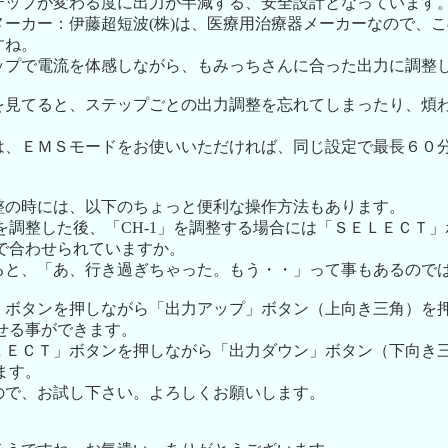
テップが変わる度に出力が半減する、安全設計となっています
メーカー：伊藤超短波(株)は、医療用治療器メーカーなので、
すね。
ップで電流を体感しながら、もみっちさんに合った出力に調整
を見てると、ステップごとの出力調整を忘れてしまったり、煩
。
は、ＥＭＳモードをお使いいただければ、同じ設定で最長６０
。
整の時には、以下のちょっと便利な操作方法もあります。
力を調整した後、「CH-1」を調整する場合には「ＳＥＬＥＣＴ
まで合わせられていますか。
ると、「あ、行き過ぎちゃった。もう・・」って事もあるので
」ボタンを押しながら「出力アップ」ボタン（上向き三角）を
わせる事ができます。
ＬＥＣＴ」ボタンを押しながら「出力ダウン」ボタン（下向き
ます。
ので、お試し下さい。よろしくお願いします。