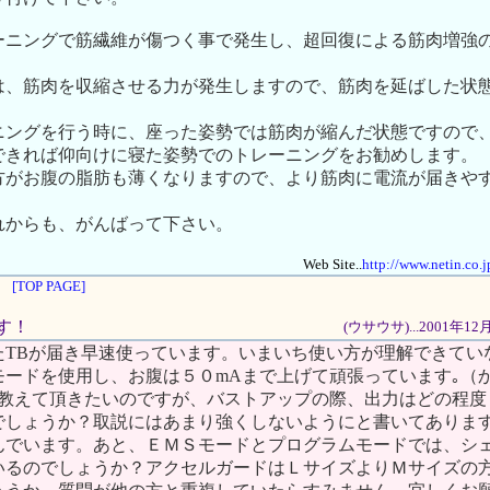
ーニングで筋繊維が傷つく事で発生し、超回復による筋肉増強
は、筋肉を収縮させる力が発生しますので、筋肉を延ばした状
ニングを行う時に、座った姿勢では筋肉が縮んだ状態ですので
できれば仰向けに寝た姿勢でのトレーニングをお勧めします。
方がお腹の脂肪も薄くなりますので、より筋肉に電流が届きや
れからも、がんばって下さい。
Web Site..
http://www.netin.co.
[TOP PAGE]
～す！
(ウサウサ)...2001年1
たTBが届き早速使っています。いまいち使い方が理解できてい
モードを使用し、お腹は５０mAまで上げて頑張っています｡（
。）教えて頂きたいのですが、バストアップの際、出力はどの程
でしょうか？取説にはあまり強くしないようにと書いてありま
んでいます。あと、ＥＭＳモードとプログラムモードでは、シ
いるのでしょうか？アクセルガードはＬサイズよりＭサイズの