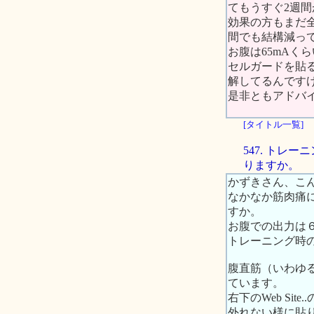
てもうすぐ2週
効果の方もまだ全
間でも結構減っ
お腹は65mAく
セルガードを貼
解してるんです
是非ともアドバ
[タイトル一覧]
547. ト
りますか。
かずきさん、こ
なかなか筋肉痛
すか。
お腹での出力は
トレーニング時
腹直筋（いわゆ
ています。
右下のWeb S
外れない様に貼