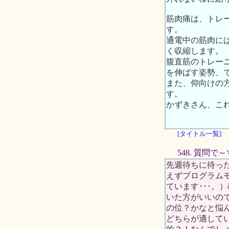
筋肉痛は、トレ
す。
通電中の筋肉に
く収縮します。
腹直筋のトレー
を伸ばす姿勢、
また、仰向けの
す。
かずきさん、こ
[タイトル一覧]
548. 質問で
先週待ちに待っ
えずプログラム
ています･･･
いた方がいいの
の位？かなと悩
どちらが適して