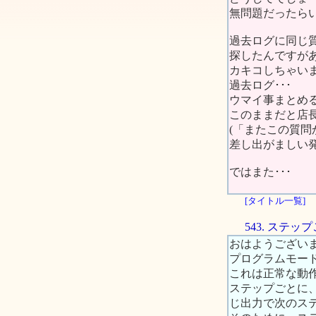
無問題だったらい
過去ログに同じ
探したんですが
カキコしちゃい
過去ログ･･･
ウマイ事まとめ
このままだと店長
(「またこの質問
差し出がましい発
ではまた･･･
[タイトル一覧]
543. ステ
おはようござい
プログラムモー
これは正常な動
ステップごとに、
じ出力で次のス