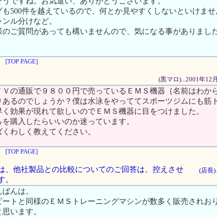
そうですね。お気遣い、ありがとうございます。
グも500件を越えているので、何とか見やすくしないといけませ
ャンル分けなど。
様のご質問があっても構いませんので、気になる事がありまし
[TOP PAGE]
(黒マロ)...2001年1
ＴＶの通販で９８００円で売っているＥＭＳ機器｛名前はわか
りあるのでしょうか？僕は水泳をやっててスポーツジムにも筋
早く効果が現れて欲しいのでＥＭＳ機器に目をつけました。
らを購入したらいいのか迷っています。
ばくわしく教えてください。
[TOP PAGE]
示板では、他社製品との比較についてのご回答は、控えさせ
(店長)
す。
んばんは。
ビートと同様のＥＭＳトレーニングマシンが数多く販売されお
と思います。