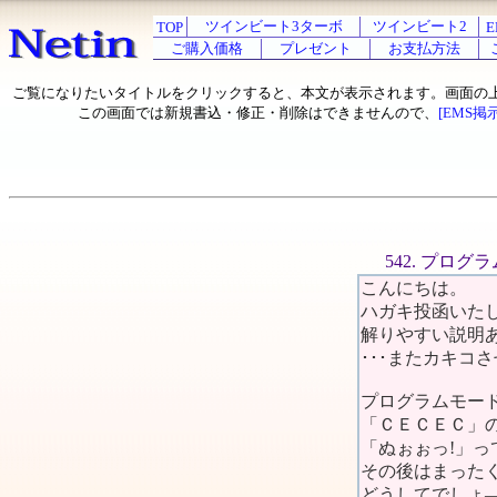
ツインビート3ターボ
ツインビート2
TOP
E
ご購入価格
プレゼント
お支払方法
ご覧になりたいタイトルをクリックすると、本文が表示されます。画面の
この画面では新規書込・修正・削除はできませんので、
[EMS掲
542. プログ
こんにちは。
ハガキ投函いた
解りやすい説明
･･･またカキコ
プログラムモー
「ＣＥＣＥＣ」
「ぬぉぉっ!」
その後はまった
どうしてでしょ――