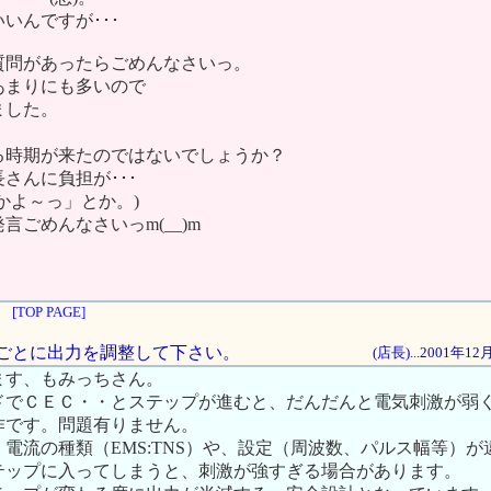
いんですが･･･
質問があったらごめんなさいっ。
あまりにも多いので
ました。
る時期が来たのではないでしょうか？
さんに負担が･･･
かよ～っ」とか。)
言ごめんなさいっm(__)m
[TOP PAGE]
ップごとに出力を調整して下さい。
(店長)...2001年1
ます、もみっちさん。
ドでＣＥＣ・・とステップが進むと、だんだんと電気刺激が弱
作です。問題有りません。
電流の種類（EMS:TNS）や、設定（周波数、パルス幅等）
テップに入ってしまうと、刺激が強すぎる場合があります。