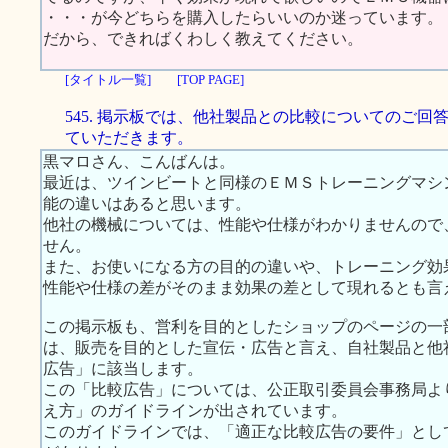
・・・が今どちらを購入したらいいのか迷っています。
だから、できればくわしく教えてください。
[タイトル一覧]
[TOP PAGE]
545. 掲示板では、他社製品との比較についてのご回
ていただきます。
黒マロさん、こんばんは。
最近は、ツインビートと同様のＥＭＳトレーニングマシ
能の違いはあると思います。
他社の機械については、性能や仕様がわかりませんので
せん。
また、お使いになる方の目的の違いや、トレーニング効
性能や仕様の差がそのまま効果の差として現れるとも言
この掲示板も、営利を目的としたショップのページの一
は、販売を目的とした宣伝・広告と言え、自社製品と他
広告」に該当します。
この「比較広告」については、公正取引委員会事務局よ
え方」のガイドラインが出されています。
このガイドラインでは、「適正な比較広告の要件」とし