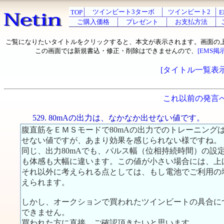
ツインビート3ターボ
ツインビート2
TOP
E
ご購入価格
プレゼント
お支払方法
ご覧になりたいタイトルをクリックすると、本文が表示されます。画面の
この画面では新規書込・修正・削除はできませんので、
[EMS掲
[タイトル一覧表示
これ以前の発言
529. 80mAの出力は、なかなか出せない値です。
腹直筋をＥＭＳモードで80mAの出力でのトレーニング
せない値ですが、あまり効果を感じられない様ですね。
同じ、出力80mAでも、パルス幅（位相持続時間）の設定値が
も体感も大幅に違います。この値が小さい場合には、上
それ以外に考えられる点としては、もし電池でご利用の
えられます。
しかし、オークションで買われたツインビートの具合に
できません。
買われた方に直接、ご確認頂きたいと思います。