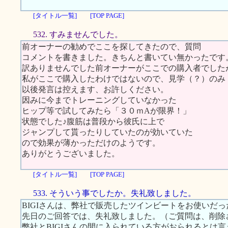
[タイトル一覧]
[TOP PAGE]
532. すみませんでした。
前オーナーの勧めでここを探してきたので、質問
コメントを書きました。きちんと書いてい無かったです
訳ありませんでした前オーナーがここでの購入者でした
私がここで購入したわけではないので、見学（？）のみ
以後発言は控えます、お許しください。
因みに今までトレーニングしていなかった
ヒップ等で試してみたら「３０ｍAが限界！」
状態でした♪腹筋は普段から彼氏に上で
ジャンプして貰ったりしていたのが効いていた
ので効果が薄かっただけのようです。
ありがとうございました。
[タイトル一覧]
[TOP PAGE]
533. そういう事でしたか。失礼致しました。
BIGIさんは、弊社で販売したツインビートをお使いだ
先日のご回答では、失礼致しました。（ご質問は、削除
弊社とBIGIさんの間に入られている方がおられるとは