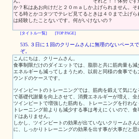
ん。 それと！！体勢ですが、やっぱ
か？私はあお向けだと２０ｍａしか上げられません。そ
てる時とかコタツでテレビ見てるときは４０まで上
は経験したことないです。何がいけないの？
[タイトル一覧]
[TOP PAGE]
535. ３日に１回のクリームさんに無理のないペース
ぞ。
こんにちは、クリームさん。
食事制限だけのダイエットでは、脂肪と共に筋肉量も減
エネルギーも減ってしまうため、以前と同様の食事でも
ウンドのケースです。
ツインビートのトレーニングでは、筋肉を鍛えて気にな
で基礎代謝量を向上させて、消費エネルギーが増え、全
ツインビートで増強した筋肉も、トレーニングを行わな
トレーニング前よりも減少する事は考えにくいので、食
ドはありません。
しかし、ツインビートの効果が出ていないクリームさん
に、しっかりトレーニングの効果を出す事が大事だと思