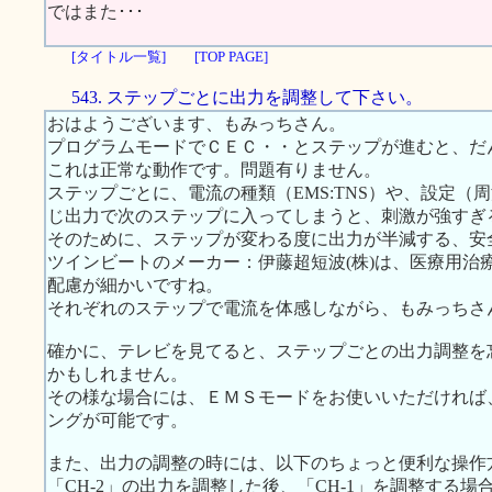
ではまた･･･
[タイトル一覧]
[TOP PAGE]
543. ステップごとに出力を調整して下さい。
おはようございます、もみっちさん。
プログラムモードでＣＥＣ・・とステップが進むと、だ
これは正常な動作です。問題有りません。
ステップごとに、電流の種類（EMS:TNS）や、設定
じ出力で次のステップに入ってしまうと、刺激が強すぎ
そのために、ステップが変わる度に出力が半減する、安
ツインビートのメーカー：伊藤超短波(株)は、医療用治
配慮が細かいですね。
それぞれのステップで電流を体感しながら、もみっちさ
確かに、テレビを見てると、ステップごとの出力調整を
かもしれません。
その様な場合には、ＥＭＳモードをお使いいただければ
ングが可能です。
また、出力の調整の時には、以下のちょっと便利な操作
「CH-2」の出力を調整した後、「CH-1」を調整する