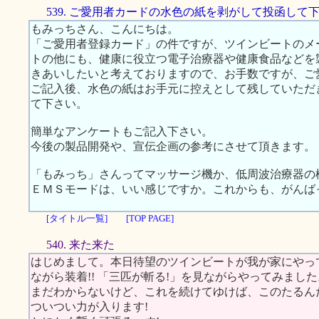
539. ご愛用者カードの水色の紙を剥がして投函して
もみっちさん、こんにちは。
「ご愛用者登録カード」の件ですが、ツインビートのメー
トの他にも、健康に役立つ電子治療器や健康食品などを
きあいしたいと考えておりますので、お手数ですが、ご
ご記入後、水色の紙はお手元に控えとして残していただ
て下さい。
簡単なアンケートもご記入下さい。
今後の製品開発や、宣伝企画の参考にさせて頂きます。
「もみっち」さんってマッサージ機か、低周波治療器の
ＥＭＳモードは、いい感じですか。これからも、がんば
[タイトル一覧]
[TOP PAGE]
540. 来た来た
はじめまして。本日待望のツインビートが我が家にやっ
ながら装着!! 「三匹が斬る!」を見ながらやってみました
まだわからないけど、これを続けてゆけば、このたるん
ついつい力が入ります!