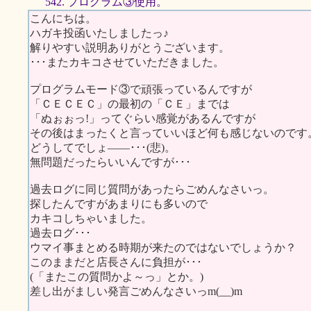
542. プログラム③使用。
こんにちは。
ハガキ投函いたしましたっ♪
解りやすい説明ありがとうございます。
･･･またカキコさせていただきました。
プログラムモード③で頑張っているんですが
「ＣＥＣＥＣ」の最初の「ＣＥ」までは
「ぬぉぉっ!」ってぐらい感覚があるんですが
その後はまったくと言っていいほど何も感じないのです
どうしてでしょ――･･･(悲)。
無問題だったらいいんですが･･･
過去ログに同じ質問があったらごめんなさいっ。
探したんですがあまりにも多いので
カキコしちゃいました。
過去ログ･･･
ウマイ事まとめる時期が来たのではないでしょうか？
このままだと店長さんに負担が･･･
(「またこの質問かよ～っ」とか。)
差し出がましい発言ごめんなさいっm(__)m