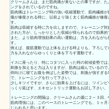
クリームさんは、まだ筋肉痛が来ないとの事ですが、た
ングをされているのですね。
筋肉痛はトレーニング時の強い収縮運動で、筋肉繊維が
傷が修復される時に、以前より強く太く筋肉繊維が修復
す。
筋肉は収縮する時に力を出しますので、トレーニング対
された方が、しっかりとした収縮が得られるので効果的
また、より筋肉増強効果の高い運動は、力を入れながら
す。
例えば、腹筋運動では上体を上げる時よりも、下ろして
力を入れながらゆっくりと体を下ろす運動です。
イスに座ったり、特にコタツに入った時の前傾姿勢では
刺激を加えると力は入りますが、筋肉は縮んでいるので
仰向けに寝てお腹を伸ばした姿勢では、刺激が強すぎる
で、トレーニングを行って下さい。
少しキツイですが、さらに効果を上げるには、ツインビ
っくり延ばす、エキセントリック運動もお試し下さい。
トレーニングの間隔は、クリームさんの週に２～３回、
筋肉増強には、このペースのトレーニングでも、１ヶ月
じられると思います。