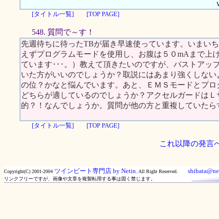
[タイトル一覧]
[TOP PAGE]
548. 質問で～す！
先週待ちに待ったTBが届き早速使っています。いまい
えずプログラムモードを使用し、お腹は５０mAまで上
ています･･･。）教えて頂きたいのですが、バストアッ
いた方がいいのでしょうか？取説にはあまり強くしない
の位？かなと悩んでいます。あと、ＥＭＳモードとプロ
どちらが適しているのでしょうか？アクセルガードはＬ
的？！なんでしょうか。質問が他の方と重複していたら
[タイトル一覧]
[TOP PAGE]
これ以降の発言
ツインビート専門店 by Netin.
shibata@net
Copyright(C) 2001-2004
All Right Reserved.
リンクフリーですが、画像や文章を複製転用する事は固く禁じます。