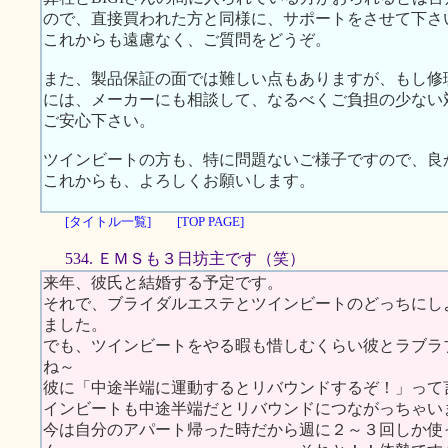
ので、直接買われた方と同様に、サポートをさせて下さ
これからも遠慮なく、ご質問をどうぞ。
また、製品保証の面では難しい点もありますが、もし修
には、メーカーにも相談して、なるべくご負担の少ない
ご安心下さい。
ツインビートの方も、特に問題ないご様子ですので、良
これからも、よろしくお願いします。
[タイトル一覧]
[TOP PAGE]
534. ＥＭＳも３日坊主です（笑）
来年、彼氏と結婚する予定です。
それで、ブライダルエステとツインビートのどっちにし
ました。
でも、ツインビートをやる暇も惜しむくらい彼とラブラ
ね～
彼に「中途半端に運動するとリバウンドするぞ！」って
インビートも中途半端だとリバウンドにつながっちゃい
今は自分のアパート帰った時だから週に２～３回しか使