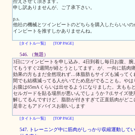
控えさせて頂きます。
申し訳ありませんが、ご了承下さい。
p.s.
他社の機械とツインビートのどちらを購入したらいいの
インビートを推すしかありませんね。
[タイトル一覧]
[TOP PAGE]
546. （無題）
3日にツインビートを申し込み、4日到着し毎日お腹、
てもうすぐ2週間が経とうとしてます。が、一向に筋肉
効果の方もまだ全然現れず…体脂肪もサイズも減ってくれま
間でも結構減ってる人がいてため息がでることも。やは
お腹は65mAくらいは出せるようになりました。太ももと
セルガードを貼る場所が悪いんでしょうか？(Lサイズ使
解してるんですけど、脂肪が付きすぎて正直筋肉がどこに
是非ともアドバイスお願いします
[タイトル一覧]
[TOP PAGE]
547. トレーニング中に筋肉がしっかり収縮運動して