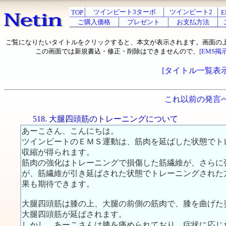
ツインビート3ターボ
ツインビート2
TOP
E
ご購入価格
プレゼント
お支払方法
ご覧になりたいタイトルをクリックすると、本文が表示されます。画面の
この画面では新規書込・修正・削除はできませんので、
[EMS掲
[タイトル一覧表示
これ以前の発言
518. 大腿四頭筋のトレーニングについて
あーこさん、こんにちは。
ツインビートのＥＭＳ運動は、筋肉を延ばした状態でト
収縮が得られます。
筋肉の強化はトレーニングで損傷した筋繊維が、さらに
が、筋繊維が引き延ばされた状態でトレーニングされた
果も期待できます。
大腿四頭筋は膝の上、大腿の前側の筋肉で、膝を曲げた
大腿四頭筋が延ばされます。
しかし、あーこさんは膝を痛められており、症状に応じ