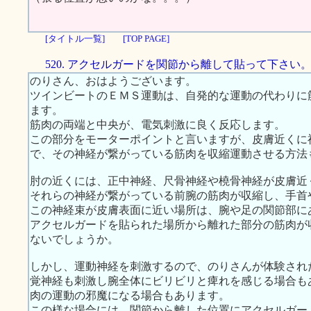
[タイトル一覧]
[TOP PAGE]
520. アクセルガードを関節から離して貼って下さい
のりさん、おはようございます。
ツインビートのＥＭＳ運動は、自発的な運動の代わりに
ます。
筋肉の両端と中央が、電気刺激に良く反応します。
この部分をモーターポイントと言いますが、皮膚近くに
で、その神経が繋がっている筋肉を収縮運動させる方法
肘の近くには、正中神経、尺骨神経や橈骨神経が皮膚近
それらの神経が繋がっている前腕の筋肉が収縮し、手首
この神経束が皮膚表面に近い場所は、腕や足の関節部に
アクセルガードを貼られた場所から離れた部分の筋肉が
ないでしょうか。
しかし、運動神経を刺激するので、のりさんが体験され
覚神経も刺激し腕全体にビリビリと痺れを感じる場合も
肉の運動の邪魔になる場合もあります。
この様な場合には、関節から離した位置にアクセルガー