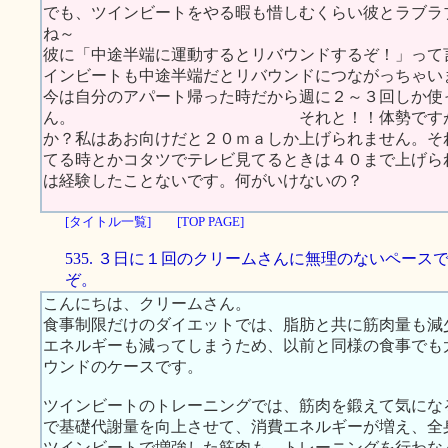
でも、ツインビートをやる暇も惜しむくらい彼とラブラ
ね～
彼に「中途半端に運動するとリバウンドするぞ！」って
インビートも中途半端だとリバウンドにつながっちゃい
今は自分のアパート帰った時だから週に２～３回しか使
ん。 それと！！体勢ですが、やっぱ
か？私はあお向けだと２０ｍａしか上げられません。そ
てる時とかコタツでテレビ見てるときは４０まで上
は経験したことないです。何がいけないの？
[タイトル一覧]
[TOP PAGE]
535. ３日に１回のクリームさんに無理のないペース
ぞ。
こんにちは、クリームさん。
食事制限だけのダイエットでは、脂肪と共に筋肉量も減
エネルギーも減ってしまうため、以前と同様の食事でも
ウンドのケースです。
ツインビートのトレーニングでは、筋肉を鍛えて気にな
で基礎代謝量を向上させて、消費エネルギーが増え、全
ツインビートで増強した筋肉も、トレーニングを行わな