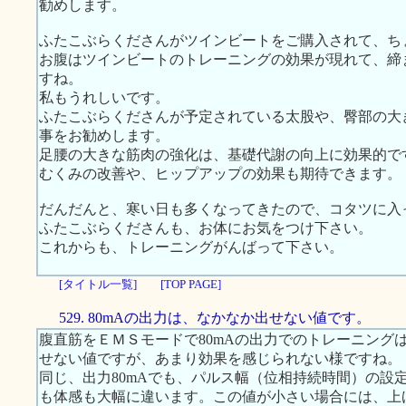
勧めします。
ふたこぶらくださんがツインビートをご購入されて、ち
お腹はツインビートのトレーニングの効果が現れて、締
すね。
私もうれしいです。
ふたこぶらくださんが予定されている太股や、臀部の大
事をお勧めします。
足腰の大きな筋肉の強化は、基礎代謝の向上に効果的で
むくみの改善や、ヒップアップの効果も期待できます。
だんだんと、寒い日も多くなってきたので、コタツに入
ふたこぶらくださんも、お体にお気をつけ下さい。
これからも、トレーニングがんばって下さい。
[タイトル一覧]
[TOP PAGE]
529. 80mAの出力は、なかなか出せない値です。
腹直筋をＥＭＳモードで80mAの出力でのトレーニング
せない値ですが、あまり効果を感じられない様ですね。
同じ、出力80mAでも、パルス幅（位相持続時間）の設定値が
も体感も大幅に違います。この値が小さい場合には、上