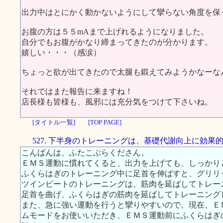
出力中はとにかく動かないようにして攣らない角度を保
お腹の方は５５mAまで上げれるようになりました。
自分でもお腹がかなり締まってきたのが分かります。
嬉しい・・・（感涙）
ちょっと欲が出てきたので太腿も鍛えてみようかなーな
それではまた報告に来ますね！
店長様も皆様も、風邪には充分気をつけて下さいね。
[タイトル一覧]
[TOP PAGE]
527. 下半身のトレーニングは、基礎代謝向上に効果
こんばんは、ふたこぶらくださん。
ＥＭＳ運動に慣れてくると、出力を上げても、しっかり
ふくらはぎのトレーニング中に足首を伸ばすと、グリリ
ツインビートのトレーニングは、筋肉を延ばしてトレー
足首を曲げ、ふくらはぎの筋肉を延ばしてトレーニング
また、急に強い運動を行うと攣りやすいので、現在、Ｅ
ムモードをお使いいただき、ＥＭＳ運動前にふくらはぎ