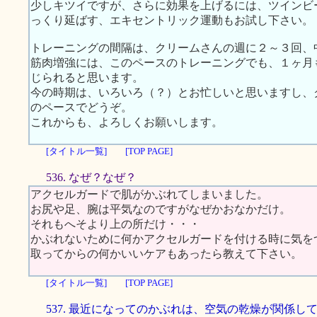
少しキツイですが、さらに効果を上げるには、ツインビ
っくり延ばす、エキセントリック運動もお試し下さい。
トレーニングの間隔は、クリームさんの週に２～３回、
筋肉増強には、このペースのトレーニングでも、１ヶ月
じられると思います。
今の時期は、いろいろ（？）とお忙しいと思いますし、
のペースでどうぞ。
これからも、よろしくお願いします。
[タイトル一覧]
[TOP PAGE]
536. なぜ？なぜ？
アクセルガードで肌がかぶれてしまいました。
お尻や足、腕は平気なのですがなぜかおなかだけ。
それもへそより上の所だけ・・・
かぶれないために何かアクセルガードを付ける時に気を
取ってからの何かいいケアもあったら教えて下さい。
[タイトル一覧]
[TOP PAGE]
537. 最近になってのかぶれは、空気の乾燥が関係し