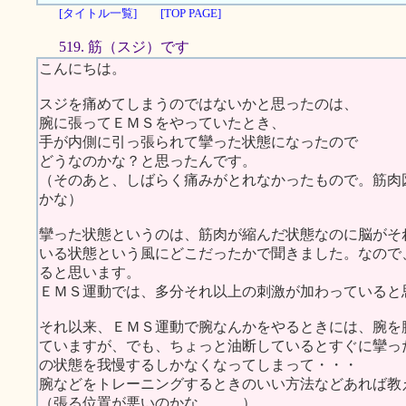
[タイトル一覧]
[TOP PAGE]
519. 筋（スジ）です
こんにちは。
スジを痛めてしまうのではないかと思ったのは、
腕に張ってＥＭＳをやっていたとき、
手が内側に引っ張られて攣った状態になったので
どうなのかな？と思ったんです。
（そのあと、しばらく痛みがとれなかったもので。筋肉
かな）
攣った状態というのは、筋肉が縮んだ状態なのに脳がそ
いる状態という風にどこだったかで聞きました。なので
ると思います。
ＥＭＳ運動では、多分それ以上の刺激が加わっていると
それ以来、ＥＭＳ運動で腕なんかをやるときには、腕を
ていますが、でも、ちょっと油断しているとすぐに攣っ
の状態を我慢するしかなくなってしまって・・・
腕などをトレーニングするときのいい方法などあれば教
（張る位置が悪いのかな。。。）