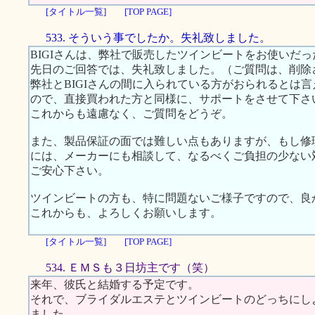
[タイトル一覧]
[TOP PAGE]
533. そういう事でしたか。失礼致しました。
BIGIさんは、弊社で販売したツインビートをお使いだ
先日のご回答では、失礼致しました。（ご質問は、削除
弊社とBIGIさんの間に入られている方がおられるとは
ので、直接買われた方と同様に、サポートをさせて下さ
これからも遠慮なく、ご質問をどうぞ。
また、製品保証の面では難しい点もありますが、もし修
には、メーカーにも相談して、なるべくご負担の少ない
ご安心下さい。
ツインビートの方も、特に問題ないご様子ですので、良
これからも、よろしくお願いします。
[タイトル一覧]
[TOP PAGE]
534. ＥＭＳも３日坊主です（笑）
来年、彼氏と結婚する予定です。
それで、ブライダルエステとツインビートのどっちにし
ました。