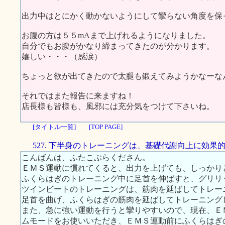
出力中はとにかく動かないようにして攣らない角度を保
お腹の方は５５mAまで上げれるようになりました。
自分でもお腹がかなり締まってきたのが分かります。
嬉しい・・・（感涙）
ちょっと欲が出てきたので太腿も鍛えてみようかなーな
それではまた報告に来ますね！
店長様も皆様も、風邪には充分気をつけて下さいね。
[タイトル一覧]
[TOP PAGE]
527. 下半身のトレーニングは、基礎代謝向上に効果
こんばんは、ふたこぶらくださん。
ＥＭＳ運動に慣れてくると、出力を上げても、しっかり
ふくらはぎのトレーニング中に足首を伸ばすと、グリリ
ツインビートのトレーニングは、筋肉を延ばしてトレー
足首を曲げ、ふくらはぎの筋肉を延ばしてトレーニング
また、急に強い運動を行うと攣りやすいので、現在、Ｅ
ムモードをお使いいただき、ＥＭＳ運動前にふくらはぎ