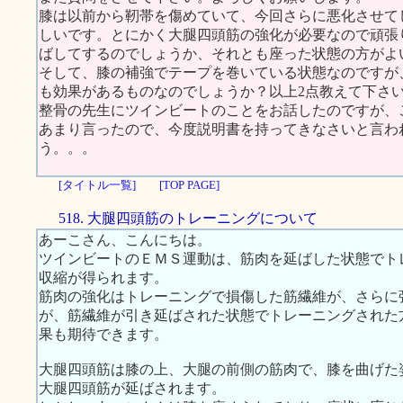
膝は以前から靭帯を傷めていて、今回さらに悪化させて
しいです。とにかく大腿四頭筋の強化が必要なので頑張
ばしてするのでしょうか、それとも座った状態の方がよ
そして、膝の補強でテープを巻いている状態なのですが
も効果があるものなのでしょうか？以上2点教えて下さ
整骨の先生にツインビートのことをお話したのですが、
あまり言ったので、今度説明書を持ってきなさいと言わ
う。。。
[タイトル一覧]
[TOP PAGE]
518. 大腿四頭筋のトレーニングについて
あーこさん、こんにちは。
ツインビートのＥＭＳ運動は、筋肉を延ばした状態でト
収縮が得られます。
筋肉の強化はトレーニングで損傷した筋繊維が、さらに
が、筋繊維が引き延ばされた状態でトレーニングされた
果も期待できます。
大腿四頭筋は膝の上、大腿の前側の筋肉で、膝を曲げた
大腿四頭筋が延ばされます。