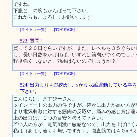
ですね。
下腹と二の腕もがんばって下さい。
これからも、よろしくお願いします。
[タイトル一覧]
[TOP PAGE]
523. 質問！
買って２０日ぐらいですが、まだ、レベルを３５ぐらい
も、長い日数をかければ、いずれは筋肉がつくのでしょ
程度強くしないと、効果はないのでしょうか？
[タイトル一覧]
[TOP PAGE]
524. 出力よりも筋肉がしっかり収縮運動している事
下さい。
こんにちは、ますぴーさん。
ツインビートの出力の件ですが、確かに出力が高い方が
より電気刺激に対する筋肉の反応や、痛みの感じ方は違
上の出力は、１つの目安と考えて下さい。
若い人の方が、電気刺激に敏感なので、出力を上げにく
私は（あまり若くも無いですが）、腹直筋では４０mA