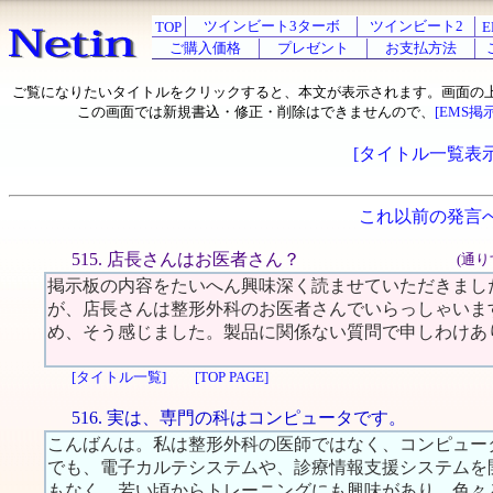
ツインビート3ターボ
ツインビート2
TOP
E
ご購入価格
プレゼント
お支払方法
ご覧になりたいタイトルをクリックすると、本文が表示されます。画面の
この画面では新規書込・修正・削除はできませんので、
[EMS掲
[タイトル一覧表示
これ以前の発言
515. 店長さんはお医者さん？
(通り
掲示板の内容をたいへん興味深く読ませていただきまし
が、店長さんは整形外科のお医者さんでいらっしゃいま
め、そう感じました。製品に関係ない質問で申しわけあ
[タイトル一覧]
[TOP PAGE]
516. 実は、専門の科はコンピュータです。
こんばんは。私は整形外科の医師ではなく、コンピュー
でも、電子カルテシステムや、診療情報支援システムを
もなく、若い頃からトレーニングにも興味があり、色々