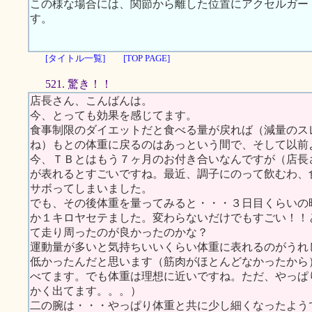
この様な場合には、関節から離した位置にアクセルガー
す。
[タイトル一覧]
[TOP PAGE]
521. 驚き！！
店長さん、こんばんは。
今、とっても効果を感じてます。
食事制限のダイエットだと食べる量が戻れば（減量のス
ね）もとの体重に戻るのはあっという間で、そして以前
今、ＴＢとはもう７ヶ月のお付き合いなんですが（店長
が表れるとすごいですね。最近、調子にのって飲むわ、
サボってしまいました。
でも、その後体重を量ってみると・・・３日目くらいの
か１キロヤセテました。変わらないだけでもすごい！！と
て走り周ったのが良かったのかな？
運動量が多いと気持ちいいくらい体重に表れるのがうれ
低かったんだと思います（筋肉がほとんどなかったから
べてます。でも体重は理想に近いですね。ただ、やっぱ
かく出てます。。。）
二の腕は・・・やっぱり体重と共に少し細くなったよう