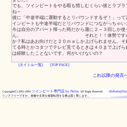
でも、ツインビートをやる暇も惜しむくらい彼とラブラ
ね～
彼に「中途半端に運動するとリバウンドするぞ！」って
インビートも中途半端だとリバウンドにつながっちゃい
今は自分のアパート帰った時だから週に２～３回しか使
ん。 それと！！体勢ですが、やっぱ
か？私はあお向けだと２０ｍａしか上げられません。そ
てる時とかコタツでテレビ見てるときは４０まで上
は経験したことないです。何がいけないの？
[タイトル一覧]
[TOP PAGE]
これ以降の発言
ツインビート専門店 by Netin.
shibata@net
Copyright(C) 2001-2004
All Right Reserved.
リンクフリーですが、画像や文章を複製転用する事は固く禁じます。