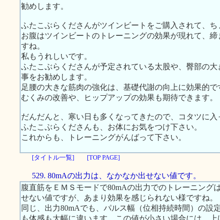
勧めします。
ふたこぶらくださんがツインビートをご購入されて、ち
お腹はツインビートのトレーニングの効果が現れて、締
すね。
私もうれしいです。
ふたこぶらくださんが予定されている太股や、臀部の大
事をお勧めします。
足腰の大きな筋肉の強化は、基礎代謝の向上に効果的で
むくみの改善や、ヒップアップの効果も期待できます。
だんだんと、寒い日も多くなってきたので、コタツに入
ふたこぶらくださんも、お体にお気をつけ下さい。
これからも、トレーニングがんばって下さい。
[タイトル一覧]
[TOP PAGE]
529. 80mAの出力は、なかなか出せない値です。
腹直筋をＥＭＳモードで80mAの出力でのトレーニング
せない値ですが、あまり効果を感じられない様ですね。
同じ、出力80mAでも、パルス幅（位相持続時間）の設定値が
も体感も大幅に違います。この値が小さい場合には、上