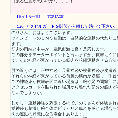
（張る位置が悪いのかな。。。）
[タイトル一覧]
[TOP PAGE]
520. アクセルガードを関節から離して貼って下さい
のりさん、おはようございます。
ツインビートのＥＭＳ運動は、自発的な運動の代わりに
ます。
筋肉の両端と中央が、電気刺激に良く反応します。
この部分をモーターポイントと言いますが、皮膚近くに
で、その神経が繋がっている筋肉を収縮運動させる方法
肘の近くには、正中神経、尺骨神経や橈骨神経が皮膚近
それらの神経が繋がっている前腕の筋肉が収縮し、手首
この神経束が皮膚表面に近い場所は、腕や足の関節部に
アクセルガードを貼られた場所から離れた部分の筋肉が
ないでしょうか。
しかし、運動神経を刺激するので、のりさんが体験され
覚神経も刺激し腕全体にビリビリと痺れを感じる場合も
肉の運動の邪魔になる場合もあります。