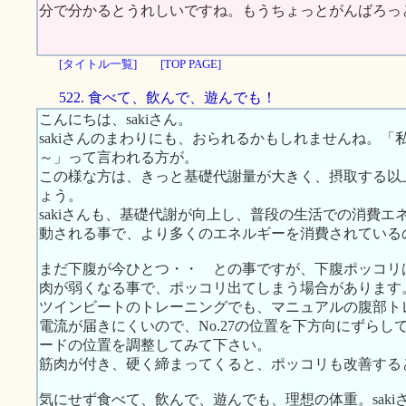
分で分かるとうれしいですね。もうちょっとがんばろっ
[タイトル一覧]
[TOP PAGE]
522. 食べて、飲んで、遊んでも！
こんにちは、sakiさん。
sakiさんのまわりにも、おられるかもしれませんね。
～」って言われる方が。
この様な方は、きっと基礎代謝量が大きく、摂取する以
ょう。
sakiさんも、基礎代謝が向上し、普段の生活での消費
動される事で、より多くのエネルギーを消費されている
まだ下腹が今ひとつ・・ との事ですが、下腹ポッコリ
肉が弱くなる事で、ポッコリ出てしまう場合があります
ツインビートのトレーニングでも、マニュアルの腹部ト
電流が届きにくいので、No.27の位置を下方向にずら
ードの位置を調整してみて下さい。
筋肉が付き、硬く締まってくると、ポッコリも改善する
気にせず食べて、飲んで、遊んでも、理想の体重。sak