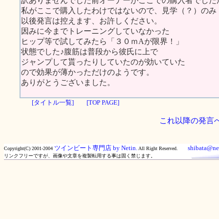
訳ありませんでした前オーナーがここでの購入者でした
私がここで購入したわけではないので、見学（？）のみ
以後発言は控えます、お許しください。
因みに今までトレーニングしていなかった
ヒップ等で試してみたら「３０ｍAが限界！」
状態でした♪腹筋は普段から彼氏に上で
ジャンプして貰ったりしていたのが効いていた
ので効果が薄かっただけのようです。
ありがとうございました。
[タイトル一覧]
[TOP PAGE]
これ以降の発言
ツインビート専門店 by Netin.
shibata@net
Copyright(C) 2001-2004
All Right Reserved.
リンクフリーですが、画像や文章を複製転用する事は固く禁じます。