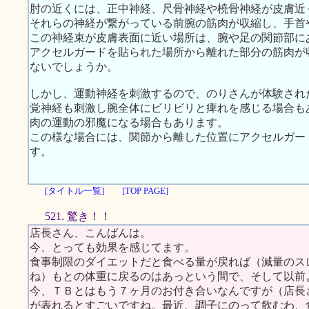
肘の近くには、正中神経、尺骨神経や橈骨神経が皮膚近
それらの神経が繋がっている前腕の筋肉が収縮し、手首
この神経束が皮膚表面に近い場所は、腕や足の関節部に
アクセルガードを貼られた場所から離れた部分の筋肉が
ないでしょうか。
しかし、運動神経を刺激するので、のりさんが体験され
覚神経も刺激し腕全体にビリビリと痺れを感じる場合も
肉の運動の邪魔になる場合もあります。
この様な場合には、関節から離した位置にアクセルガー
す。
[タイトル一覧]
[TOP PAGE]
521. 驚き！！
店長さん、こんばんは。
今、とっても効果を感じてます。
食事制限のダイエットだと食べる量が戻れば（減量のス
ね）もとの体重に戻るのはあっという間で、そして以前
今、ＴＢとはもう７ヶ月のお付き合いなんですが（店長
が表れるとすごいですね。最近、調子にのって飲むわ、