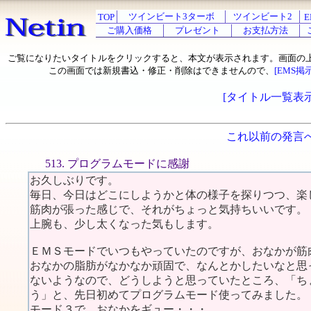
ツインビート3ターボ
ツインビート2
TOP
E
ご購入価格
プレゼント
お支払方法
ご覧になりたいタイトルをクリックすると、本文が表示されます。画面の
この画面では新規書込・修正・削除はできませんので、
[EMS掲
[タイトル一覧表示
これ以前の発言
513. プログラムモードに感謝
お久しぶりです。
毎日、今日はどこにしようかと体の様子を探りつつ、楽
筋肉が張った感じで、それがちょっと気持ちいいです。
上腕も、少し太くなった気もします。
ＥＭＳモードでいつもやっていたのですが、おなかが筋
おなかの脂肪がなかなか頑固で、なんとかしたいなと思
ないようなので、どうしようと思っていたところ、「ち
う」と、先日初めてプログラムモード使ってみました。
モード３で、おなかをギュー・・・。