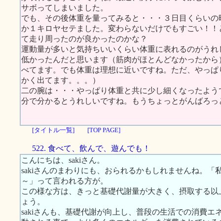
サボってしまいました。
でも、その後体重を量ってみると・・・３日目くらいの
か１キロヤセテました。変わらないだけでもすごい！！と
て走り周ったのが良かったのかな？
運動量が多いと気持ちいいくらい体重に表れるのがうれ
低かったんだと思います（筋肉がほとんどなかったから
べてます。でも体重は理想に近いですね。ただ、やっぱ
かく出てます。。。）
二の腕は・・・やっぱり体重と共に少し細くなったよう
分で分かるとうれしいですね。もうちょっとがんばろっ
[タイトル一覧]
[TOP PAGE]
522. 食べて、飲んで、遊んでも！
こんにちは、sakiさん。
sakiさんのまわりにも、おられるかもしれませんね。
～」って言われる方が。
この様な方は、きっと基礎代謝量が大きく、摂取する以
ょう。
sakiさんも、基礎代謝が向上し、普段の生活での消費