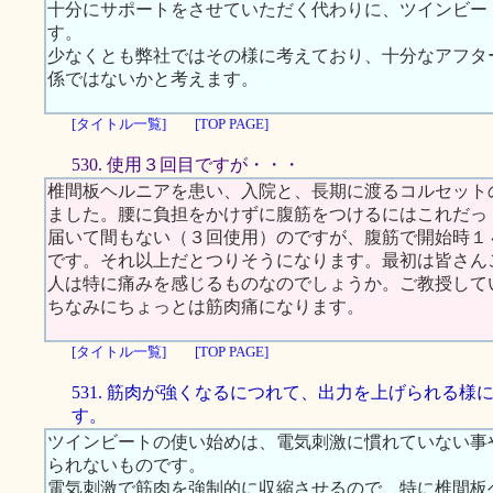
十分にサポートをさせていただく代わりに、ツインビー
す。
少なくとも弊社ではその様に考えており、十分なアフタ
係ではないかと考えます。
[タイトル一覧]
[TOP PAGE]
530. 使用３回目ですが・・・
椎間板ヘルニアを患い、入院と、長期に渡るコルセット
ました。腰に負担をかけずに腹筋をつけるにはこれだっ
届いて間もない（３回使用）のですが、腹筋で開始時１
です。それ以上だとつりそうになります。最初は皆さん
人は特に痛みを感じるものなのでしょうか。ご教授して
ちなみにちょっとは筋肉痛になります。
[タイトル一覧]
[TOP PAGE]
531. 筋肉が強くなるにつれて、出力を上げられる様
す。
ツインビートの使い始めは、電気刺激に慣れていない事
られないものです。
電気刺激で筋肉を強制的に収縮させるので、特に椎間板