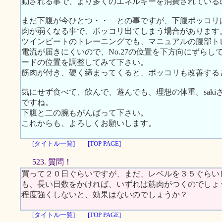
動される事で、より多くのエネルギーを消費されている
まだ下腹が今ひとつ・・ との事ですが、下腹ポッコリ
肉が弱くなる事で、ポッコリ出てしまう場合があります
ツインビートのトレーニングでも、マニュアルの腹部ト
電流が届きにくいので、No.27の位置を下方向にずら
ードの位置を調整してみて下さい。
筋肉が付き、硬く締まってくると、ポッコリも改善する
気にせず食べて、飲んで、遊んでも、理想の体重。sak
ですね。
下腹と二の腕もがんばって下さい。
これからも、よろしくお願いします。
[タイトル一覧]
[TOP PAGE]
523. 質問！
買って２０日ぐらいですが、まだ、レベルを３５ぐらい
も、長い日数をかければ、いずれは筋肉がつくのでしょ
程度強くしないと、効果はないのでしょうか？
[タイトル一覧]
[TOP PAGE]