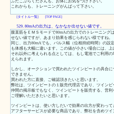
ふたこぶらくださんも、お体にお気をつけ下さい。
これからも、トレーニングがんばって下さい。
[タイトル一覧]
[TOP PAGE]
529. 80mAの出力は、なかなか出せない値です。
腹直筋をＥＭＳモードで80mAの出力でのトレーニング
せない値ですが、あまり効果を感じられない様ですね。
同じ、出力80mAでも、パルス幅（位相持続時間）の設定値が
も体感も大幅に違います。この値が小さい場合には、上
それ以外に考えられる点としては、もし電池でご利用の
えられます。
しかし、オークションで買われたツインビートの具合に
できません。
買われた方に直接、ご確認頂きたいと思います。
弊社は、ツインビートの１販売代理店であり、ツインビ
仲間の掲示板でもなく、ツインビートを販売する、営利
ご理解いただきたいと思います。
ツインビートは、使い方しだいで効果の出方が変わって
アフターサービスが必要な商品であり、弊社を含めツイ