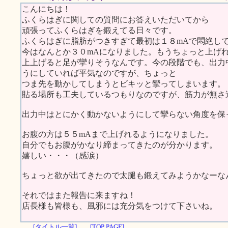
こんにちは！
ふくらはぎに関しての質問にお答えいただいてから
頑張ってふくらはぎを鍛えてる日々です。
ふくらはぎに脂肪がつきすぎて最初は１８mAで悶絶し
今はなんとか３０mAになりました。もうちょっと上げ
上上げると足が攣りそうなんです。今の段階でも、出力
うにしていれば平気なのですが、ちょっと
つま先を動かしてしまうとビキッと攣ってしまいます。
貼る場所も工夫しているつもりなのですが、筋力が無さ
出力中はとにかく動かないようにして攣らない角度を保
お腹の方は５５mAまで上げれるようになりました。
自分でもお腹がかなり締まってきたのが分かります。
嬉しい・・・（感涙）
ちょっと欲が出てきたので太腿も鍛えてみようかなーな
それではまた報告に来ますね！
店長様も皆様も、風邪には充分気をつけて下さいね。
[タイトル一覧]
[TOP PAGE]