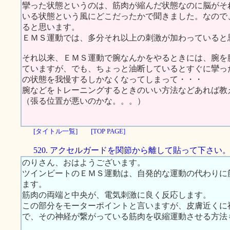
攣った状態というのは、筋肉が縮んだ状態なのに脳がそ
いる状態という風にどこだったかで聞きました。なので
ると思います。
ＥＭＳ運動では、多分それ以上の刺激が加わっていると
それ以来、ＥＭＳ運動で腕なんかをやるときには、腕を
ていますが、でも、ちょっと油断しているとすぐに攣っ
の状態を我慢するしかなくなってしまって・・・
腕などをトレーニングするときのいい方法などあれば教
（張る位置が悪いのかな。。。）
[タイトル一覧]
[TOP PAGE]
520. アクセルガードを関節から離して貼って下さい
のりさん、おはようございます。
ツインビートのＥＭＳ運動は、自発的な運動の代わりに
ます。
筋肉の両端と中央が、電気刺激に良く反応します。
この部分をモーターポイントと言いますが、皮膚近くに
で、その神経が繋がっている筋肉を収縮運動させる方法