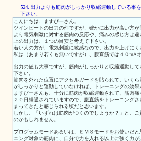
524. 出力よりも筋肉がしっかり収縮運動している事
下さい。
こんにちは、ますぴーさん。
ツインビートの出力の件ですが、確かに出力が高い方が
より電気刺激に対する筋肉の反応や、痛みの感じ方は違
上の出力は、１つの目安と考えて下さい。
若い人の方が、電気刺激に敏感なので、出力を上げにく
私は（あまり若くも無いですが）、腹直筋では４０mA
出力の値も大事ですが、筋肉がしっかりと収縮運動して
下さい。
筋肉を外れた位置にアクセルガードを貼られて、いくら
がしっかりと運動していなければ、トレーニングの効果
ますぴーさんも、十分に筋肉が収縮運動されて、筋肉痛
２０日経過されていますので、腹直筋をトレーニングさ
まってきたと感じられる頃だと思います。
しかし、「いずれは筋肉がつくのでしょうか？」と、ご
のかもしれません。
プログラムモードあるいは、ＥＭＳモードをお使いだと
ニング対象の筋肉に、自分で力を入れる以上に強く力が