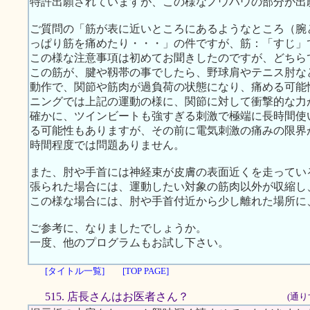
特許出願されていますが、この様なノウハウの部分が出
ご質問の「筋が表に近いところにあるようなところ（腕
っぱり筋を痛めたり・・・」の件ですが、筋：「すじ」
この様な注意事項は初めてお聞きしたのですが、どちら
この筋が、腱や靱帯の事でしたら、野球肩やテニス肘な
動作で、関節や筋肉が過負荷の状態になり、痛める可能
ニングでは上記の運動の様に、関節に対して衝撃的な力
確かに、ツインビートも強すぎる刺激で極端に長時間使
る可能性もありますが、その前に電気刺激の痛みの限界
時間程度では問題ありません。
また、肘や手首には神経束が皮膚の表面近くを走ってい
張られた場合には、運動したい対象の筋肉以外が収縮し
この様な場合には、肘や手首付近から少し離れた場所に
ご参考に、なりましたでしょうか。
一度、他のプログラムもお試し下さい。
[タイトル一覧]
[TOP PAGE]
515. 店長さんはお医者さん？
(通り