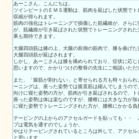
あーこさん、こんにちは。
ツインビートのＥＭＳ運動は、筋肉を延ばした状態でト
収縮が得られます。
筋肉の強化はトレーニングで損傷した筋繊維が、さらに
が、筋繊維が引き延ばされた状態でトレーニングされた
果も期待できます。
大腿四頭筋は膝の上、大腿の前側の筋肉で、膝を曲げた
大腿四頭筋が延ばされます。
しかし、あーこさんは膝を痛められており、症状に応じ
思いますので、かかりつけの整骨の先生にご相談いただ
また、「腹筋が割れない」と寄せられる方も時々おられ
ーニングは、座った姿勢では腹直筋は縮んでしまうので
向けに寝た姿勢の方が、筋肉が引き延ばされるので、ト
座った姿勢は体は楽なのですが、腰椎には大きな力が加
に寝た姿勢でトレーニングされた方が、腰椎にかかる負
テーピングの上からのアクセルガードを貼っても・・ 
プは電気を通すのでしょうか。
やはりテーピングされているところは外して、アクセル
と思います。