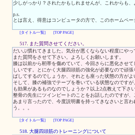
少しがっかり？されたかもしれませんが、これからも、
p.s.
とは言え、得意はコンピュータの方で、このホームペー
[タイトル一覧]
[TOP PAGE]
517. また質問させてください。
だいぶ慣れてきました。気分が悪くならない程度にやっ
また質問をさせて下さい。よろしくお願いします。
膝は以前から靭帯を傷めていて、今回さらに悪化させて
しいです。とにかく大腿四頭筋の強化が必要なので頑張
ばしてするのでしょうか、それとも座った状態の方がよ
そして、膝の補強でテープを巻いている状態なのですが
も効果があるものなのでしょうか？以上2点教えて下さ
整骨の先生にツインビートのことをお話したのですが、
あまり言ったので、今度説明書を持ってきなさいと言わ
う。。。
[タイトル一覧]
[TOP PAGE]
518. 大腿四頭筋のトレーニングについて