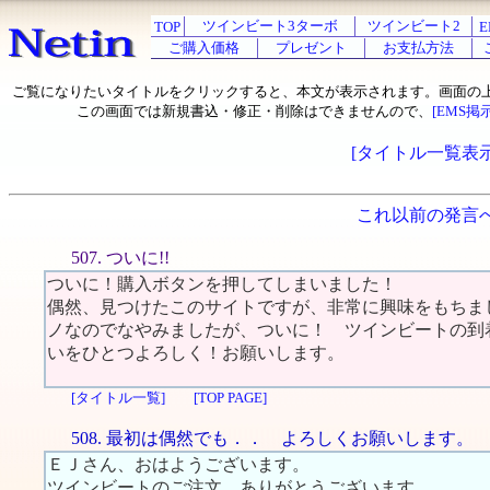
ツインビート3ターボ
ツインビート2
TOP
E
ご購入価格
プレゼント
お支払方法
ご覧になりたいタイトルをクリックすると、本文が表示されます。画面の
この画面では新規書込・修正・削除はできませんので、
[EMS掲
[タイトル一覧表示
これ以前の発言
507. ついに!!
ついに！購入ボタンを押してしまいました！
偶然、見つけたこのサイトですが、非常に興味をもちま
ノなのでなやみましたが、ついに！ ツインビートの到
いをひとつよろしく！お願いします。
[タイトル一覧]
[TOP PAGE]
508. 最初は偶然でも．． よろしくお願いします。
ＥＪさん、おはようございます。
ツインビートのご注文、ありがとうございます。