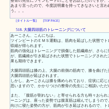
整骨の先生にツインビートのことをお話したのですが、
あまり言ったので、今度説明書を持ってきなさいと言わ
う。。。
[タイトル一覧]
[TOP PAGE]
518. 大腿四頭筋のトレーニングについて
あーこさん、こんにちは。
ツインビートのＥＭＳ運動は、筋肉を延ばした状態でト
収縮が得られます。
筋肉の強化はトレーニングで損傷した筋繊維が、さらに
が、筋繊維が引き延ばされた状態でトレーニングされた
果も期待できます。
大腿四頭筋は膝の上、大腿の前側の筋肉で、膝を曲げた
大腿四頭筋が延ばされます。
しかし、あーこさんは膝を痛められており、症状に応じ
思いますので、かかりつけの整骨の先生にご相談いただ
また、「腹筋が割れない」と寄せられる方も時々おられ
ーニングは、座った姿勢では腹直筋は縮んでしまうので
向けに寝た姿勢の方が、筋肉が引き延ばされるので、ト