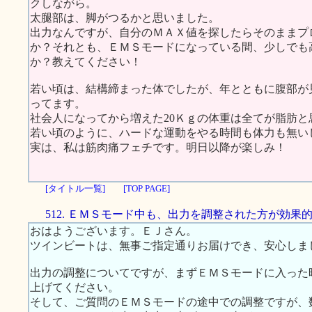
クしながら。
太腿部は、脚がつるかと思いました。
出力なんですが、自分のＭＡＸ値を探したらそのままプ
か？それとも、ＥＭＳモードになっている間、少しでも
か？教えてください！
若い頃は、結構締まった体でしたが、年とともに腹部が
ってます。
社会人になってから増えた20Ｋｇの体重は全てが脂肪と
若い頃のように、ハードな運動をやる時間も体力も無い
実は、私は筋肉痛フェチです。明日以降が楽しみ！
[タイトル一覧]
[TOP PAGE]
512. ＥＭＳモード中も、出力を調整された方が効果
おはようございます。ＥＪさん。
ツインビートは、無事ご指定通りお届けでき、安心しま
出力の調整についてですが、まずＥＭＳモードに入った
上げてください。
そして、ご質問のＥＭＳモードの途中での調整ですが、