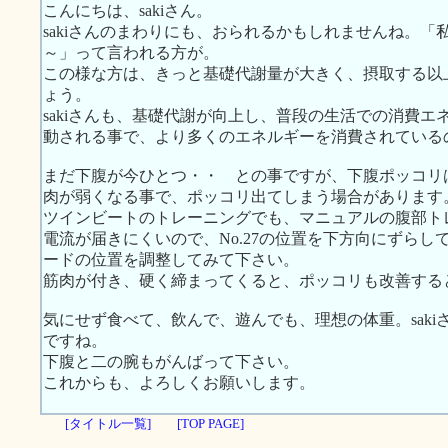
こんにちは、sakiさん。
sakiさんのまわりにも、おられるかもしれませんね。
～」って言われる方が。
この様な方は、きっと基礎代謝量が大きく、摂取する以
ょう。
sakiさんも、基礎代謝が向上し、普段の生活での消費
動される事で、より多くのエネルギーを消費されている
まだ下腹が今ひとつ・・ との事ですが、下腹ポッコリ
肉が弱くなる事で、ポッコリ出てしまう場合があります
ツインビートのトレーニングでも、マニュアルの腹部ト
電流が届きにくいので、No.27の位置を下方向にずら
ードの位置を調整してみて下さい。
筋肉が付き、硬く締まってくると、ポッコリも改善する
気にせず食べて、飲んで、遊んでも、理想の体重。sak
ですね。
下腹と二の腕もがんばって下さい。
これからも、よろしくお願いします。
[タイトル一覧]
[TOP PAGE]