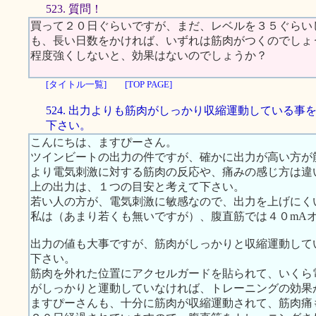
523. 質問！
買って２０日ぐらいですが、まだ、レベルを３５ぐらい
も、長い日数をかければ、いずれは筋肉がつくのでしょ
程度強くしないと、効果はないのでしょうか？
[タイトル一覧]
[TOP PAGE]
524. 出力よりも筋肉がしっかり収縮運動している事
下さい。
こんにちは、ますぴーさん。
ツインビートの出力の件ですが、確かに出力が高い方が
より電気刺激に対する筋肉の反応や、痛みの感じ方は違
上の出力は、１つの目安と考えて下さい。
若い人の方が、電気刺激に敏感なので、出力を上げにく
私は（あまり若くも無いですが）、腹直筋では４０mA
出力の値も大事ですが、筋肉がしっかりと収縮運動して
下さい。
筋肉を外れた位置にアクセルガードを貼られて、いくら
がしっかりと運動していなければ、トレーニングの効果
ますぴーさんも、十分に筋肉が収縮運動されて、筋肉痛