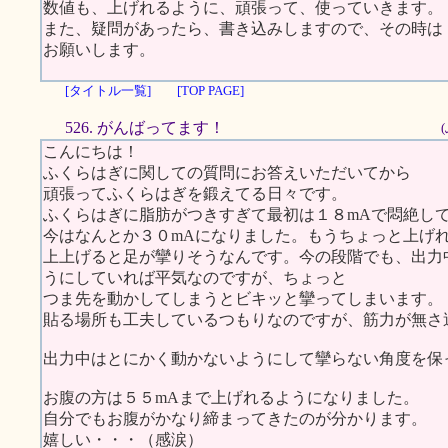
数値も、上げれるように、頑張って、使っていきます。
また、疑問があったら、書き込みしますので、その時は
お願いします。
[タイトル一覧]
[TOP PAGE]
526. がんばってます！
こんにちは！
ふくらはぎに関しての質問にお答えいただいてから
頑張ってふくらはぎを鍛えてる日々です。
ふくらはぎに脂肪がつきすぎて最初は１８mAで悶絶し
今はなんとか３０mAになりました。もうちょっと上げ
上上げると足が攣りそうなんです。今の段階でも、出力
うにしていれば平気なのですが、ちょっと
つま先を動かしてしまうとビキッと攣ってしまいます。
貼る場所も工夫しているつもりなのですが、筋力が無さ
出力中はとにかく動かないようにして攣らない角度を保
お腹の方は５５mAまで上げれるようになりました。
自分でもお腹がかなり締まってきたのが分かります。
嬉しい・・・（感涙）