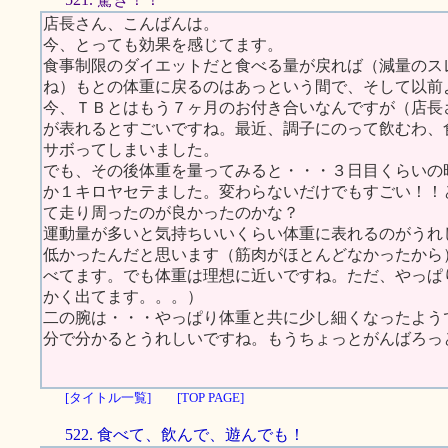
店長さん、こんばんは。
今、とっても効果を感じてます。
食事制限のダイエットだと食べる量が戻れば（減量のス
ね）もとの体重に戻るのはあっという間で、そして以前
今、ＴＢとはもう７ヶ月のお付き合いなんですが（店長
が表れるとすごいですね。最近、調子にのって飲むわ、
サボってしまいました。
でも、その後体重を量ってみると・・・３日目くらいの
か１キロヤセテました。変わらないだけでもすごい！！と
て走り周ったのが良かったのかな？
運動量が多いと気持ちいいくらい体重に表れるのがうれ
低かったんだと思います（筋肉がほとんどなかったから
べてます。でも体重は理想に近いですね。ただ、やっぱ
かく出てます。。。）
二の腕は・・・やっぱり体重と共に少し細くなったよう
分で分かるとうれしいですね。もうちょっとがんばろっ
[タイトル一覧]
[TOP PAGE]
522. 食べて、飲んで、遊んでも！