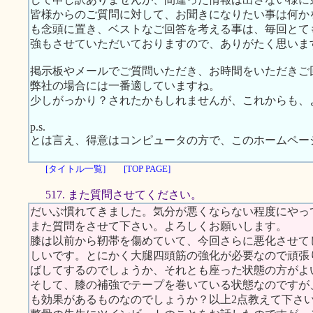
皆様からのご質問に対して、お聞きになりたい事は何か
も念頭に置き、ベストなご回答を考える事は、毎回とて
強もさせていただいておりますので、ありがたく思いま
掲示板やメールでご質問いただき、お時間をいただきご
弊社の場合には一番適していますね。
少しがっかり？されたかもしれませんが、これからも、
p.s.
とは言え、得意はコンピュータの方で、このホームペー
[タイトル一覧]
[TOP PAGE]
517. また質問させてください。
だいぶ慣れてきました。気分が悪くならない程度にやっ
また質問をさせて下さい。よろしくお願いします。
膝は以前から靭帯を傷めていて、今回さらに悪化させて
しいです。とにかく大腿四頭筋の強化が必要なので頑張
ばしてするのでしょうか、それとも座った状態の方がよ
そして、膝の補強でテープを巻いている状態なのですが
も効果があるものなのでしょうか？以上2点教えて下さ