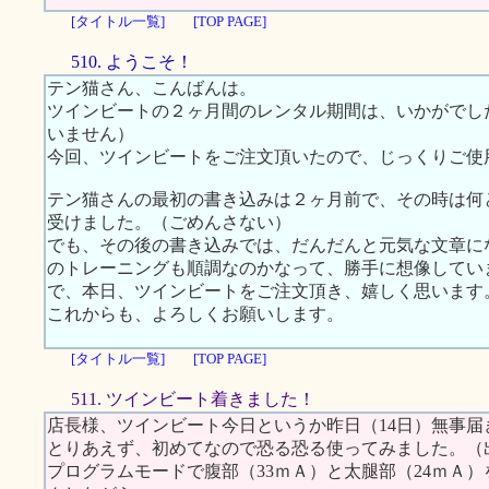
[タイトル一覧]
[TOP PAGE]
510. ようこそ！
テン猫さん、こんばんは。
ツインビートの２ヶ月間のレンタル期間は、いかがでし
いません）
今回、ツインビートをご注文頂いたので、じっくりご使
テン猫さんの最初の書き込みは２ヶ月前で、その時は何
受けました。（ごめんさない）
でも、その後の書き込みでは、だんだんと元気な文章に
のトレーニングも順調なのかなって、勝手に想像してい
で、本日、ツインビートをご注文頂き、嬉しく思います
これからも、よろしくお願いします。
[タイトル一覧]
[TOP PAGE]
511. ツインビート着きました！
店長様、ツインビート今日というか昨日（14日）無事
とりあえず、初めてなので恐る恐る使ってみました。（
プログラムモードで腹部（33ｍＡ）と太腿部（24ｍＡ