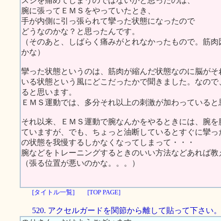
スジを痛めてしまうのではないかと思ったのは、
腕に張ってＥＭＳをやっていたとき、
手が内側に引っ張られて攣った状態になったので
どうなのかな？と思ったんです。
（そのあと、しばらく痛みがとれなかったもので。筋肉
かな）
攣った状態というのは、筋肉が縮んだ状態なのに脳がそ
いる状態という風にどこだったかで聞きました。なので
ると思います。
ＥＭＳ運動では、多分それ以上の刺激が加わっていると
それ以来、ＥＭＳ運動で腕なんかをやるときには、腕を
ていますが、でも、ちょっと油断しているとすぐに攣っ
の状態を我慢するしかなくなってしまって・・・
腕などをトレーニングするときのいい方法などあれば教
（張る位置が悪いのかな。。。）
[タイトル一覧]
[TOP PAGE]
520. アクセルガードを関節から離して貼って下さい