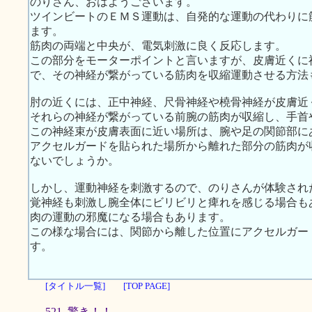
のりさん、おはようございます。
ツインビートのＥＭＳ運動は、自発的な運動の代わりに
ます。
筋肉の両端と中央が、電気刺激に良く反応します。
この部分をモーターポイントと言いますが、皮膚近くに
で、その神経が繋がっている筋肉を収縮運動させる方法
肘の近くには、正中神経、尺骨神経や橈骨神経が皮膚近
それらの神経が繋がっている前腕の筋肉が収縮し、手首
この神経束が皮膚表面に近い場所は、腕や足の関節部に
アクセルガードを貼られた場所から離れた部分の筋肉が
ないでしょうか。
しかし、運動神経を刺激するので、のりさんが体験され
覚神経も刺激し腕全体にビリビリと痺れを感じる場合も
肉の運動の邪魔になる場合もあります。
この様な場合には、関節から離した位置にアクセルガー
す。
[タイトル一覧]
[TOP PAGE]
521. 驚き！！