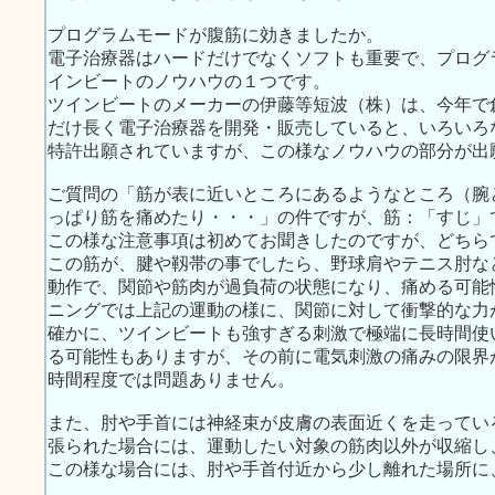
プログラムモードが腹筋に効きましたか。
電子治療器はハードだけでなくソフトも重要で、プログ
インビートのノウハウの１つです。
ツインビートのメーカーの伊藤等短波（株）は、今年で
だけ長く電子治療器を開発・販売していると、いろいろ
特許出願されていますが、この様なノウハウの部分が出
ご質問の「筋が表に近いところにあるようなところ（腕
っぱり筋を痛めたり・・・」の件ですが、筋：「すじ」
この様な注意事項は初めてお聞きしたのですが、どちら
この筋が、腱や靱帯の事でしたら、野球肩やテニス肘な
動作で、関節や筋肉が過負荷の状態になり、痛める可能
ニングでは上記の運動の様に、関節に対して衝撃的な力
確かに、ツインビートも強すぎる刺激で極端に長時間使
る可能性もありますが、その前に電気刺激の痛みの限界
時間程度では問題ありません。
また、肘や手首には神経束が皮膚の表面近くを走ってい
張られた場合には、運動したい対象の筋肉以外が収縮し
この様な場合には、肘や手首付近から少し離れた場所に