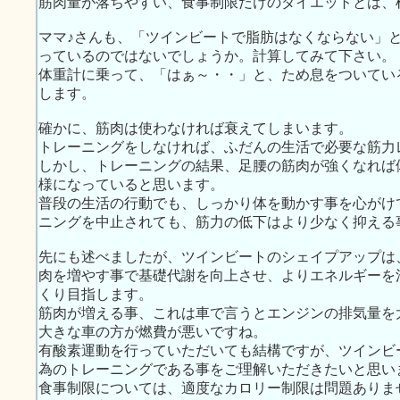
筋肉量が落ちやすい、食事制限だけのダイエットとは、
ママ♪さんも、「ツインビートで脂肪はなくならない」
っているのではないでしょうか。計算してみて下さい。
体重計に乗って、「はぁ～・・」と、ため息をついてい
します。
確かに、筋肉は使わなければ衰えてしまいます。
トレーニングをしなければ、ふだんの生活で必要な筋力
しかし、トレーニングの結果、足腰の筋肉が強くなれば
様になっていると思います。
普段の生活の行動でも、しっかり体を動かす事を心がけ
ニングを中止されても、筋力の低下はより少なく抑える
先にも述べましたが、ツインビートのシェイプアップは
肉を増やす事で基礎代謝を向上させ、よりエネルギーを
くり目指します。
筋肉が増える事、これは車で言うとエンジンの排気量を
大きな車の方が燃費が悪いですね。
有酸素運動を行っていただいても結構ですが、ツインビ
為のトレーニングである事をご理解いただきたいと思い
食事制限については、適度なカロリー制限は問題ありま