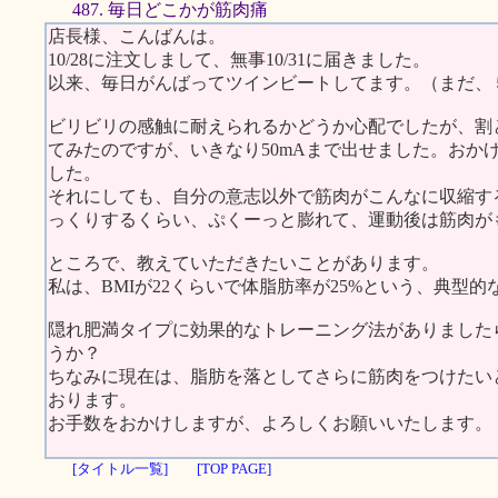
487. 毎日どこかが筋肉痛
店長様、こんばんは。
10/28に注文しまして、無事10/31に届きました。
以来、毎日がんばってツインビートしてます。（まだ、
ビリビリの感触に耐えられるかどうか心配でしたが、割
てみたのですが、いきなり50mAまで出せました。おか
した。
それにしても、自分の意志以外で筋肉がこんなに収縮す
っくりするくらい、ぷくーっと膨れて、運動後は筋肉が
ところで、教えていただきたいことがあります。
私は、BMIが22くらいで体脂肪率が25%という、典型
隠れ肥満タイプに効果的なトレーニング法がありました
うか？
ちなみに現在は、脂肪を落としてさらに筋肉をつけたいと
おります。
お手数をおかけしますが、よろしくお願いいたします。
[タイトル一覧]
[TOP PAGE]