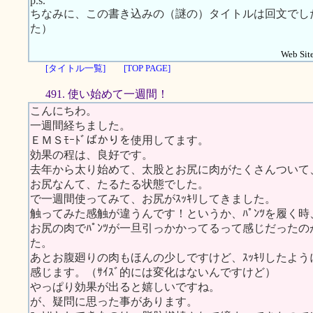
p.s.
ちなみに、この書き込みの（謎の）タイトルは回文でし
た）
Web Site
[タイトル一覧]
[TOP PAGE]
491. 使い始めて一週間！
こんにちわ。
一週間経ちました。
ＥＭＳﾓｰﾄﾞばかりを使用してます。
効果の程は、良好です。
去年から太り始めて、太股とお尻に肉がたくさんついて
お尻なんて、たるたる状態でした。
で一週間使ってみて、お尻がｽｯｷﾘしてきました。
触ってみた感触が違うんです！というか、ﾊﾟﾝﾂを履く時
お尻の肉でﾊﾟﾝﾂが一旦引っかかってるって感じだったの
た。
あとお腹廻りの肉もほんの少しですけど、ｽｯｷﾘしたよう
感じます。（ｻｲｽﾞ的には変化はないんですけど）
やっぱり効果が出ると嬉しいですね。
が、疑問に思った事があります。