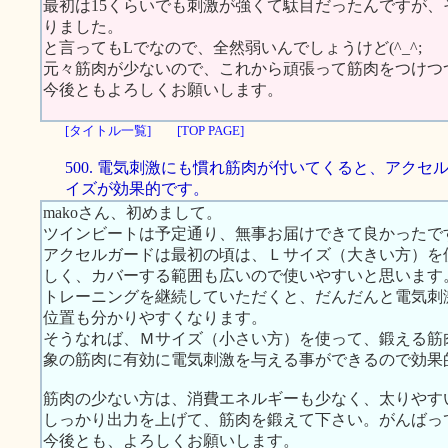
最初は15くらいでも刺激が強くて駄目だったんですが、
りました。
と言ってもLでなので、全然弱いんでしょうけど(^_^;
元々筋肉が少ないので、これから頑張って筋肉をつけつ
今後ともよろしくお願いします。
[タイトル一覧]
[TOP PAGE]
500. 電気刺激にも慣れ筋肉が付いてくると、アクセ
イズが効果的です。
makoさん、初めまして。
ツインビートは予定通り、無事お届けできて良かったで
アクセルガードは最初の頃は、Ｌサイズ（大きい方）を
しく、カバーする範囲も広いので使いやすいと思います
トレーニングを継続していただくと、だんだんと電気刺
位置も分かりやすくなります。
そうなれば、Ｍサイズ（小さい方）を使って、鍛える筋
象の筋肉に有効に電気刺激を与える事ができるので効果
筋肉の少ない方は、消費エネルギーも少なく、太りやす
しっかり出力を上げて、筋肉を鍛えて下さい。がんばっ
今後とも、よろしくお願いします。