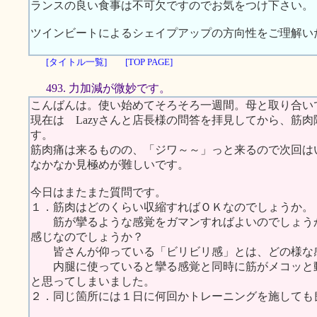
ランスの良い食事は不可欠ですのでお気をつけ下さい。
ツインビートによるシェイプアップの方向性をご理解い
[タイトル一覧]
[TOP PAGE]
493. 力加減が微妙です。
こんばんは。使い始めてそろそろ一週間。母と取り合い
現在は Lazyさんと店長様の問答を拝見してから、筋
す。
筋肉痛は来るものの、「ジワ～～」っと来るので次回は
なかなか見極めが難しいです。
今日はまたまた質問です。
１．筋肉はどのくらい収縮すればＯＫなのでしょうか。
筋が攣るような感覚をガマンすればよいのでしょうか
感じなのでしょうか？
皆さんが仰っている「ビリビリ感」とは、どの様な
内腿に使っていると攣る感覚と同時に筋がメコッと動
と思ってしまいました。
２．同じ箇所には１日に何回かトレーニングを施しても