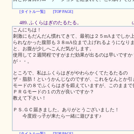
[タイトル一覧]
[TOP PAGE]
489. ふくらはぎのたるたる。
こんにちは！
刺激にもだんだん慣れてきて、最初は２５mAまでしか
られなかった腹部も３８mA位まで上げれるようになり
と、お腹が少しへこんだ気がします。
使用して２週間程ですがまだ効果が出るのは早いですか
が・・。
ところで、私はふくらはぎがやわらかくてたるたるの
ザ・脂肪！というかんじなのですが、これをなんとか引
モードの８でふくらはぎを鍛えていますが、このままで
ＰＲＧモードの１の方が良いですか？
教えて下さい！
ＰＳ.ＧＣ届きました。ありがとうございました！
今度姪っ子が来たら一緒に遊びます♪
[タイトル一覧]
[TOP PAGE]