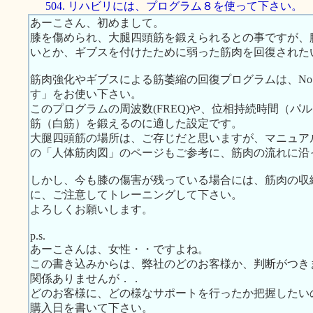
504. リハビリには、プログラム８を使って下さい。
あーこさん、初めまして。
膝を傷められ、大腿四頭筋を鍛えられるとの事ですが、
いとか、ギブスを付けたために弱った筋肉を回復された
筋肉強化やギブスによる筋萎縮の回復プログラムは、No
す」をお使い下さい。
このプログラムの周波数(FREQ)や、位相持続時間（パ
筋（白筋）を鍛えるのに適した設定です。
大腿四頭筋の場所は、ご存じだと思いますが、マニュアルの筋肉
の「人体筋肉図」のページもご参考に、筋肉の流れに沿
しかし、今も膝の傷害が残っている場合には、筋肉の収
に、ご注意してトレーニングして下さい。
よろしくお願いします。
p.s.
あーこさんは、女性・・ですよね。
この書き込みからは、弊社のどのお客様か、判断がつき
関係ありませんが．．
どのお客様に、どの様なサポートを行ったか把握したい
購入日を書いて下さい。