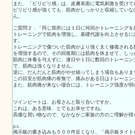
また、「ビリビリ感」は、皮膚表面に電気刺激を受けて
ビリビリ感が強くても、筋肉がしっかりと収縮していな
ん。
ご質問２．「同じ箇所には１日に何回かトレーニングを
トレーニングで筋肉を増強し、基礎代謝を向上させるに
す。
トレーニングで傷ついた筋肉がより強く太く修復される
を増強するので、その回復期には筋肉を休ませて、しっ
筋肉に休養を与えずに、連日や１日に数回のトレーニン
で、筋肉は強くなりません。
逆に、だんだんと筋肉がやせ細ってしまう場合もありま
この目安が筋肉痛の有無で、痛みがある日はトレーニン
また、筋肉痛が来ない場合には、トレーニング強度が弱
ツインビートは、お母さんと取り合いですか。
これは、ある意味、とてもお幸せですね。
高価な買い物なので、なかなかご家族の方のご理解が得
p.s.
掲示板の書き込みも５００件近くなり、「掲示板タイト