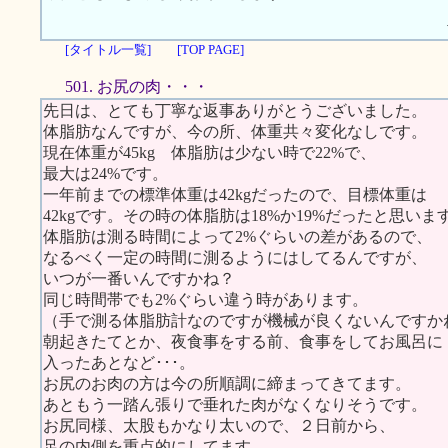
[タイトル一覧]
[TOP PAGE]
501. お尻の肉・・・
先日は、とても丁寧な返事ありがとうございました。
体脂肪なんですが、今の所、体重共々変化なしです。
現在体重が45kg 体脂肪は少ない時で22%で、
最大は24%です。
一年前までの標準体重は42kgだったので、目標体重は
42kgです。その時の体脂肪は18%か19%だったと思いま
体脂肪は測る時間によって2%ぐらいの差があるので、
なるべく一定の時間に測るようにはしてるんですが、
いつが一番いんですかね？
同じ時間帯でも2%ぐらい違う時があります。
（手で測る体脂肪計なのですが機械が良くないんですか
朝起きたてとか、夜食事をする前、食事をしてお風呂に
入ったあとなど･･･。
お尻のお肉の方は今の所順調に締まってきてます。
あともう一踏ん張りで垂れた肉がなくなりそうです。
お尻同様、太股もかなり太いので、２日前から、
足の内側を重点的にしてます。