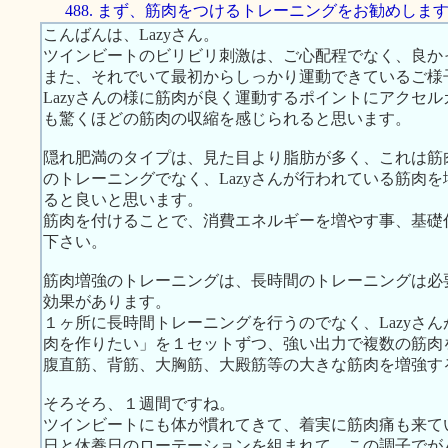
488. まず、筋肉をつけるトレーニングをお勧めしま
こんばんは、Lazyさん。
ツインビートのビリビリ刺激は、ご心配程でなく、良か
また、それでいて最初からしっかり運動できているご様
Lazyさんの様に筋肉が良く運動するポイントにアクセ
も驚くほどの筋肉の収縮を感じられると思います。
隠れ肥満のタイプは、見た目より脂肪が多く、これは筋
のトレーニングでなく、Lazyさんが行われている筋肉
ると良いと思います。
筋肉を付けることで、消費エネルギーを増やす事、基礎
下さい。
筋肉増強のトレーニングは、長時間のトレーニングは必
効果があります。
１ヶ所に長時間トレーニングを行うのでなく、Lazyさ
肉を作りたい」を１セットずつ、強い出力で複数の筋肉
腹直筋、背筋、大胸筋、大殿筋等の大きな筋肉を増強す
そろそろ、１週間ですね。
ツインビートにも体が慣れてきて、着実に筋肉痛も来て
日と休養日のローテーションを組まれて、この調子でが