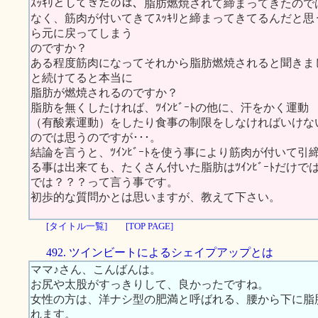
ｽｯｷﾘとしてきたのは、脂肪燃焼されて締まってきたので
なく、筋肉が付いてきてｽｯｷﾘと締まってきてるんだと
ら元に戻ってしまう
のですか？
ある程度筋肉になってそれから脂肪燃焼されると聞きま
と続けてると本当に
脂肪が燃焼されるのですか？
脂肪を無くしたければ、ﾂｲﾝﾋﾞｰﾄの他に、汗をかく運動
（有酸素運動）をしたり食事の制限をしなければいけな
のでは思うのですが･･･。
結論を言うと、ﾂｲﾝﾋﾞｰﾄを使う事により筋肉が付いて引
る事は出来ても、たくさん付いた脂肪はﾂｲﾝﾋﾞｰﾄだけで
では？？？って言う事です。
初歩的な質問かとは思いますが、教えて下さい。
[タイトル一覧]
[TOP PAGE]
492. ツインビートによるシェイプアップとは
ママ♪さん、こんばんは。
お尻や太股がすっきりして、良かったですね。
女性の方は、洋ナシ型の肥満と呼ばれる、腰から下に脂
れます。