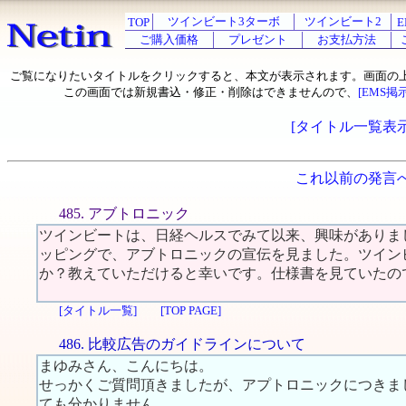
ツインビート3ターボ
ツインビート2
TOP
E
ご購入価格
プレゼント
お支払方法
ご覧になりたいタイトルをクリックすると、本文が表示されます。画面の
この画面では新規書込・修正・削除はできませんので、
[EMS掲
[タイトル一覧表示
これ以前の発言
485. アブトロニック
ツインビートは、日経ヘルスでみて以来、興味がありま
ッピングで、アブトロニックの宣伝を見ました。ツイン
か？教えていただけると幸いです。仕様書を見ていたの
[タイトル一覧]
[TOP PAGE]
486. 比較広告のガイドラインについて
まゆみさん、こんにちは。
せっかくご質問頂きましたが、アプトロニックにつきま
ても分かりません。