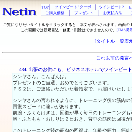
ツインビート3ターボ
ツインビート2
TOP
E
ご購入価格
プレゼント
お支払方法
ご覧になりたいタイトルをクリックすると、本文が表示されます。画面の
この画面では新規書込・修正・削除はできませんので、
[EMS掲
[タイトル一覧表示
これ以前の発言
484. 出張のお供にも、ビジネスホテルでツインビー
シンヤさん。こんばんは。
プレゼントのご当選、おめでとうございます。
ＰＳ２は、ご連絡いただいた着指定で、お届けいたしま
シンヤさんの言われるように、トレーニング後の筋肉の
回復スピードに違いがあります。
前腕・ふくらはぎは、回復が早く毎日のトレーニングも
胸・ふともも・おしりは２日おき、背中の筋肉は回復が
このトレーニング後の筋肉の回復は、年齢や筋力、筋肉