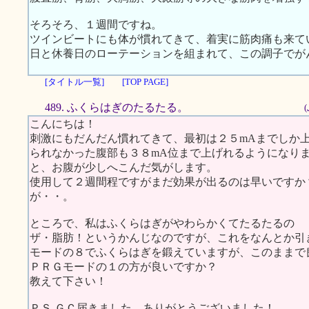
そろそろ、１週間ですね。
ツインビートにも体が慣れてきて、着実に筋肉痛も来て
日と休養日のローテーションを組まれて、この調子でが
[タイトル一覧]
[TOP PAGE]
489. ふくらはぎのたるたる。
こんにちは！
刺激にもだんだん慣れてきて、最初は２５mAまでしか
られなかった腹部も３８mA位まで上げれるようになり
と、お腹が少しへこんだ気がします。
使用して２週間程ですがまだ効果が出るのは早いですか
が・・。
ところで、私はふくらはぎがやわらかくてたるたるの
ザ・脂肪！というかんじなのですが、これをなんとか引
モードの８でふくらはぎを鍛えていますが、このままで
ＰＲＧモードの１の方が良いですか？
教えて下さい！
ＰＳ.ＧＣ届きました。ありがとうございました！