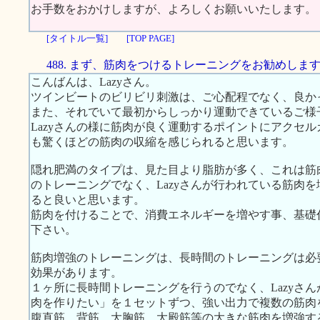
お手数をおかけしますが、よろしくお願いいたします。
[タイトル一覧]
[TOP PAGE]
488. まず、筋肉をつけるトレーニングをお勧めしま
こんばんは、Lazyさん。
ツインビートのビリビリ刺激は、ご心配程でなく、良か
また、それでいて最初からしっかり運動できているご様
Lazyさんの様に筋肉が良く運動するポイントにアクセ
も驚くほどの筋肉の収縮を感じられると思います。
隠れ肥満のタイプは、見た目より脂肪が多く、これは筋
のトレーニングでなく、Lazyさんが行われている筋肉
ると良いと思います。
筋肉を付けることで、消費エネルギーを増やす事、基礎
下さい。
筋肉増強のトレーニングは、長時間のトレーニングは必
効果があります。
１ヶ所に長時間トレーニングを行うのでなく、Lazyさ
肉を作りたい」を１セットずつ、強い出力で複数の筋肉
腹直筋、背筋、大胸筋、大殿筋等の大きな筋肉を増強す