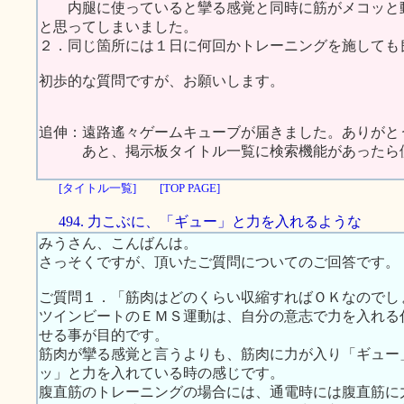
内腿に使っていると攣る感覚と同時に筋がメコッと動
と思ってしまいました。
２．同じ箇所には１日に何回かトレーニングを施しても
初歩的な質問ですが、お願いします。
追伸：遠路遙々ゲームキューブが届きました。ありがと
あと、掲示板タイトル一覧に検索機能があったら便
[タイトル一覧]
[TOP PAGE]
494. 力こぶに、「ギュー」と力を入れるような
みうさん、こんばんは。
さっそくですが、頂いたご質問についてのご回答です。
ご質問１．「筋肉はどのくらい収縮すればＯＫなのでし
ツインビートのＥＭＳ運動は、自分の意志で力を入れる
せる事が目的です。
筋肉が攣る感覚と言うよりも、筋肉に力が入り「ギュー
ッ」と力を入れている時の感じです。
腹直筋のトレーニングの場合には、通電時には腹直筋に