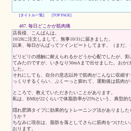
[タイトル一覧]
[TOP PAGE]
487. 毎日どこかが筋肉痛
店長様、こんばんは。
10/28に注文しまして、無事10/31に届きました。
以来、毎日がんばってツインビートしてます。（まだ、
ビリビリの感触に耐えられるかどうか心配でしたが、割
てみたのですが、いきなり50mAまで出せました。おか
した。
それにしても、自分の意志以外で筋肉がこんなに収縮す
っくりするくらい、ぷくーっと膨れて、運動後は筋肉が
ところで、教えていただきたいことがあります。
私は、BMIが22くらいで体脂肪率が25%という、典型
隠れ肥満タイプに効果的なトレーニング法がありました
うか？
ちなみに現在は、脂肪を落としてさらに筋肉をつけたいと
おります。