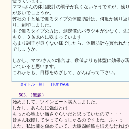
使っています。
ママ♪さんの体脂肪計の調子が良くないそうですが、繰
が多いでしょうか。
弊社の手と足で測るタイプの体脂肪計は、何度か繰り返
り、封印しました。
手で測るタイプの方は、測定値のバラツキが少なく、先
も０．３％以内に収まっています。
あまり調子が良くない様でしたら、体脂肪計を買われた
でしょうか。
しかし、ママ♪さんの場合は、数値よりも体型に効果が
いていると思います。
これからも、目標をめざして、がんばって下さい。
[タイトル一覧]
[TOP PAGE]
503. （無題）
始めまして。ツインビート購入しました。
しかし、あんなに強烈とは！
もっと心地よい痛さぐらいだと思っていたので・・・
皆さん我慢してやってらっしゃるのですよね。ふ～っ
また、私は膝を傷めていて、大腿四頭筋を鍛えなければ