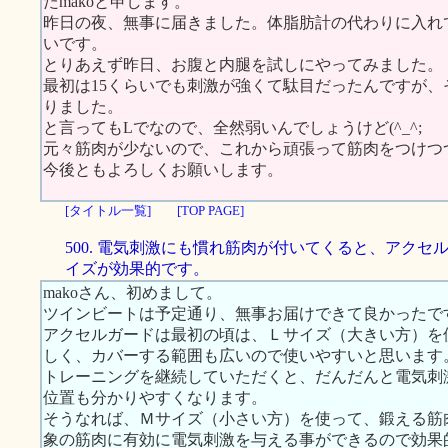
たmakoと申します。
昨日の夜、無事に届きました。体脂肪計の代わりに入れ
いです。
とりあえず昨日、お腹と内腿を試しにやってみました。
最初は15くらいでも刺激が強くて駄目だったんですが、
りました。
と言ってもLでなので、全然弱いんでしょうけど(^_^;
元々筋肉が少ないので、これから頑張って筋肉をつけつ
今後ともよろしくお願いします。
[タイトル一覧]
[TOP PAGE]
500. 電気刺激にも慣れ筋肉が付いてくると、アクセ
イズが効果的です。
makoさん、初めまして。
ツインビートは予定通り、無事お届けできて良かったで
アクセルガードは最初の頃は、Ｌサイズ（大きい方）を
しく、カバーする範囲も広いので使いやすいと思います
トレーニングを継続していただくと、だんだんと電気刺
位置も分かりやすくなります。
そうなれば、Ｍサイズ（小さい方）を使って、鍛える筋
象の筋肉に有効に電気刺激を与える事ができるので効果