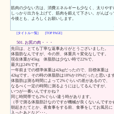
筋肉の少ない方は、消費エネルギーも少なく、太りやす
しっかり出力を上げて、筋肉を鍛えて下さい。がんばっ
今後とも、よろしくお願いします。
[タイトル一覧]
[TOP PAGE]
501. お尻の肉・・・
先日は、とても丁寧な返事ありがとうございました。
体脂肪なんですが、今の所、体重共々変化なしです。
現在体重が45kg 体脂肪は少ない時で22%で、
最大は24%です。
一年前までの標準体重は42kgだったので、目標体重は
42kgです。その時の体脂肪は18%か19%だったと思いま
体脂肪は測る時間によって2%ぐらいの差があるので、
なるべく一定の時間に測るようにはしてるんですが、
いつが一番いんですかね？
同じ時間帯でも2%ぐらい違う時があります。
（手で測る体脂肪計なのですが機械が良くないんですか
朝起きたてとか、夜食事をする前、食事をしてお風呂に
入ったあとなど･･･。