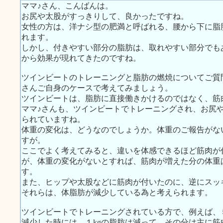
ママ♪さん、こんばんは。
お尻や太股がすっきりして、良かったですね。
女性の方は、洋ナシ型の肥満と呼ばれる、腰から下に脂
れます。
しかし、付きやすい部分の脂肪は、取れやすい部分でも
から効果が現れてきたのですね。
ツインビートのトレーニングと脂肪の燃焼についてご質
さんご自身のケースで考えてみましょう。
ツインビートは、脂肪に直接働きかけるのではなく、筋
ママ♪さんも、ツインビートでトレーニングされ、お尻
られていますね。
体重の変化は、どうなのでしょうか。体重のご報告がな
すが。
ここでよく考えてみると、違いを体感できるほど筋肉が
が、体重の変化がないとすれば、筋肉が増えた分の体重
す。
また、ヒップや太股などに筋肉が付いたのに、逆にスッ
それらは、体脂肪が減少している為と考えられます。
ツインビートでトレーニングされている方で、例えば、
減少した時には、１kgの脂肪は減って、その分は主に