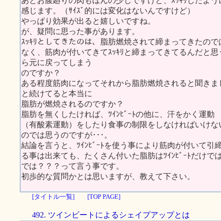
あとお腹廻りの肉もほんの少しですけど、ｽｯｷﾘしたよう
感じます。（ｻｲｽﾞ的には変化はないんですけど）
やっぱり効果が出ると嬉しいですね。
が、疑問に思った事があります。
ｽｯｷﾘとしてきたのは、脂肪燃焼されて締まってきたので
なく、筋肉が付いてきてｽｯｷﾘと締まってきてるんだと
ら元に戻ってしまう
のですか？
ある程度筋肉になってそれから脂肪燃焼されると聞きま
と続けてると本当に
脂肪が燃焼されるのですか？
脂肪を無くしたければ、ﾂｲﾝﾋﾞｰﾄの他に、汗をかく運動
（有酸素運動）をしたり食事の制限をしなければいけな
のでは思うのですが･･･。
結論を言うと、ﾂｲﾝﾋﾞｰﾄを使う事により筋肉が付いて引
る事は出来ても、たくさん付いた脂肪はﾂｲﾝﾋﾞｰﾄだけで
では？？？って言う事です。
初歩的な質問かとは思いますが、教えて下さい。
[タイトル一覧]
[TOP PAGE]
492. ツインビートによるシェイプアップとは