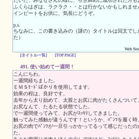
だいた、みなせさんの様に、引き締めに成功された方も
ふくらはぎは、ラクラク・・とは行かないかもしれませ
インビートをお供に、気長にどうぞ。
p.s.
ちなみに、この書き込みの（謎の）タイトルは回文でし
た）
Web Site
[タイトル一覧]
[TOP PAGE]
491. 使い始めて一週間！
こんにちわ。
一週間経ちました。
ＥＭＳﾓｰﾄﾞばかりを使用してます。
効果の程は、良好です。
去年から太り始めて、太股とお尻に肉がたくさんついて
お尻なんて、たるたる状態でした。
で一週間使ってみて、お尻がｽｯｷﾘしてきました。
触ってみた感触が違うんです！というか、ﾊﾟﾝﾂを履く時
お尻の肉でﾊﾟﾝﾂが一旦引っかかってるって感じだったの
た。