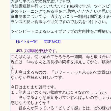
大きな車の方が燃費が悪いですね。
有酸素運動を行っていただいても結構ですが、ツインビ
為のトレーニングである事をご理解いただきたいと思い
食事制限については、適度なカロリー制限は問題ありま
ランスの良い食事は不可欠ですのでお気をつけ下さい。
ツインビートによるシェイプアップの方向性をご理解い
[タイトル一覧]
[TOP PAGE]
493. 力加減が微妙です。
こんばんは。使い始めてそろそろ一週間。母と取り合い
現在は Lazyさんと店長様の問答を拝見してから、筋
す。
筋肉痛は来るものの、「ジワ～～」っと来るので次回は
なかなか見極めが難しいです。
今日はまたまた質問です。
１．筋肉はどのくらい収縮すればＯＫなのでしょうか。
筋が攣るような感覚をガマンすればよいのでしょうか
感じなのでしょうか？
皆さんが仰っている「ビリビリ感」とは、どの様な