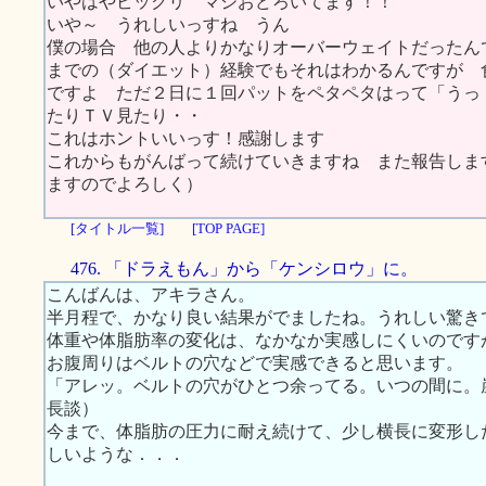
いやはやビックリ マジおどろいてます！！
いや～ うれしいっすね うん
僕の場合 他の人よりかなりオーバーウェイトだったん
までの（ダイエット）経験でもそれはわかるんですが 
ですよ ただ２日に１回パットをペタペタはって「うっ・
たりＴＶ見たり・・
これはホントいいっす！感謝します
これからもがんばって続けていきますね また報告しま
ますのでよろしく）
[タイトル一覧]
[TOP PAGE]
476. 「ドラえもん」から「ケンシロウ」に。
こんばんは、アキラさん。
半月程で、かなり良い結果がでましたね。うれしい驚き
体重や体脂肪率の変化は、なかなか実感しにくいのです
お腹周りはベルトの穴などで実感できると思います。
「アレッ。ベルトの穴がひとつ余ってる。いつの間に。
長談）
今まで、体脂肪の圧力に耐え続けて、少し横長に変形し
しいような．．．