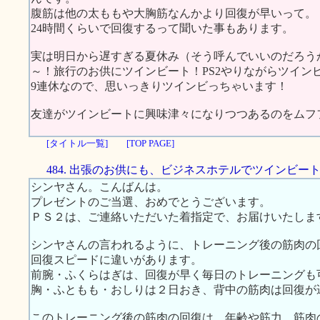
腹筋は他の太ももや大胸筋なんかより回復が早いって。
24時間くらいで回復するって聞いた事もあります。
実は明日から遅すぎる夏休み（そう呼んでいいのだろう
～！旅行のお供にツインビート！PS2やりながらツイン
9連休なので、思いっきりツインビっちゃいます！
友達がツインビートに興味津々になりつつあるのをムフ
[タイトル一覧]
[TOP PAGE]
484. 出張のお供にも、ビジネスホテルでツインビー
シンヤさん。こんばんは。
プレゼントのご当選、おめでとうございます。
ＰＳ２は、ご連絡いただいた着指定で、お届けいたしま
シンヤさんの言われるように、トレーニング後の筋肉の
回復スピードに違いがあります。
前腕・ふくらはぎは、回復が早く毎日のトレーニングも
胸・ふともも・おしりは２日おき、背中の筋肉は回復が
このトレーニング後の筋肉の回復は、年齢や筋力、筋肉