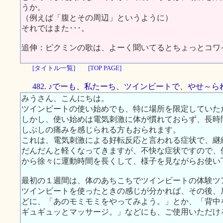
うか。
（例えば「腹とその周辺」というように）
それではまた･･･。
追伸：ピクミンの歌は、よーく聞いてるとちょっとコワ
[タイトル一覧]
[TOP PAGE]
482. ♪でーも、私たーち、ツインビートで、やせ～
みうさん、こんにちは。
ツインビートの使い始めでも、特に場所を限定していた
しかし、使い始めは電気刺激に体が慣れておらず、長時
しぶしの痛みを感じられる方もおられます。
これは、電気刺激による好転反応と言われる症状で、継
だんだんと軽くなってきますが、不快な症状ですので、
から徐々に運動時間を長くして、様子を見ながらお使い
最初の１週間は、体のあちこちでツインビートの体験ツ
ツインビートを使ったときの感じが分かれば、その後、
どに、「あのモミモミをやってみよう。」とか、「背中
ギュギュッとマッサージ。」などにも、ご使用いただけ