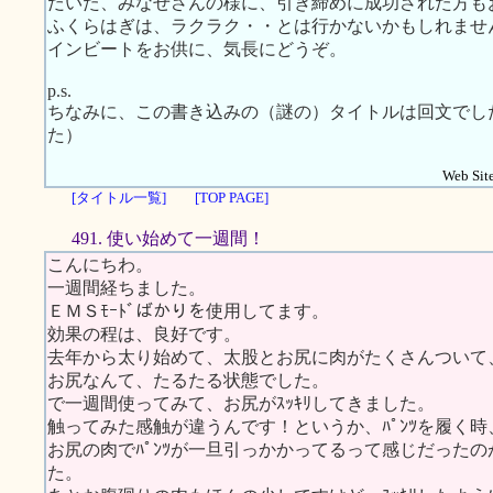
だいた、みなせさんの様に、引き締めに成功された方も
ふくらはぎは、ラクラク・・とは行かないかもしれませ
インビートをお供に、気長にどうぞ。
p.s.
ちなみに、この書き込みの（謎の）タイトルは回文でし
た）
Web Site
[タイトル一覧]
[TOP PAGE]
491. 使い始めて一週間！
こんにちわ。
一週間経ちました。
ＥＭＳﾓｰﾄﾞばかりを使用してます。
効果の程は、良好です。
去年から太り始めて、太股とお尻に肉がたくさんついて
お尻なんて、たるたる状態でした。
で一週間使ってみて、お尻がｽｯｷﾘしてきました。
触ってみた感触が違うんです！というか、ﾊﾟﾝﾂを履く時
お尻の肉でﾊﾟﾝﾂが一旦引っかかってるって感じだったの
た。