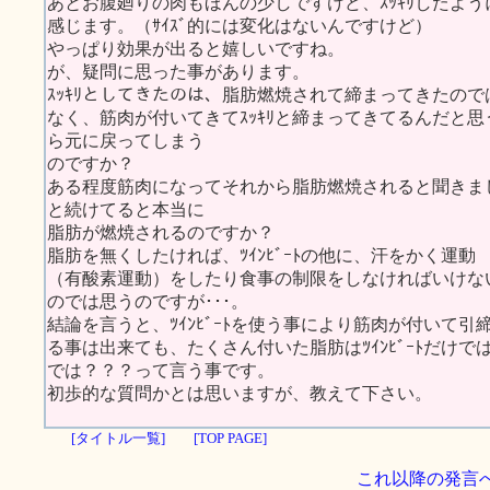
あとお腹廻りの肉もほんの少しですけど、ｽｯｷﾘしたよう
感じます。（ｻｲｽﾞ的には変化はないんですけど）
やっぱり効果が出ると嬉しいですね。
が、疑問に思った事があります。
ｽｯｷﾘとしてきたのは、脂肪燃焼されて締まってきたので
なく、筋肉が付いてきてｽｯｷﾘと締まってきてるんだと
ら元に戻ってしまう
のですか？
ある程度筋肉になってそれから脂肪燃焼されると聞きま
と続けてると本当に
脂肪が燃焼されるのですか？
脂肪を無くしたければ、ﾂｲﾝﾋﾞｰﾄの他に、汗をかく運動
（有酸素運動）をしたり食事の制限をしなければいけな
のでは思うのですが･･･。
結論を言うと、ﾂｲﾝﾋﾞｰﾄを使う事により筋肉が付いて引
る事は出来ても、たくさん付いた脂肪はﾂｲﾝﾋﾞｰﾄだけで
では？？？って言う事です。
初歩的な質問かとは思いますが、教えて下さい。
[タイトル一覧]
[TOP PAGE]
これ以降の発言