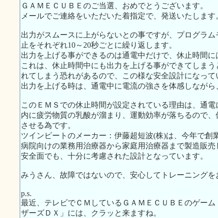
ＧＡＭＥＣＵＢＥのご当選、おめでとうございます。
メールでご連絡をいただいた着指定で、発送いたします
出力がスムースに上がらないとの事ですが、プログラム
止をそれぞれ10～20秒ごとに繰り返します。
出力を上げる事ができるのは通電中だけで、休止時間に
これは、休止時間中にも出力を上げる事ができてしまう
れてしまう恐れがあるので、この様な安全設計になって
出力を上げる時は、通電中に電流の強さを体感しながら
このＥＭＳでの休止時間が設定されている理由は、通電
内に疲労物質の乳酸が溜まり、運動効率が落ちるので、
させる為です。
ツインビートのメーカー：伊藤超短波(株)は、今年で創
病院向けの業務用治療器から家庭用治療器まで製造販売
安全面でも、十分に考慮された設計となっています。
みうさん、故障ではないので、安心してトレーニングを
p.s.
最近、テレビでＣＭしているＧＡＭＥＣＵＢＥのゲーム
ザーズＤＸ」には、クラッと来ますね。