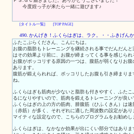
ＰＳ.ＧＣ届きました。ありがとうございました！
今度姪っ子が来たら一緒に遊びます♪
[タイトル一覧]
[TOP PAGE]
490. かんげき！ふくらはぎは、ラク。・・ふきげん
ふたこぶらくださん、こんにちは。
お腹の脂肪もトレーニングを継続される事でだんだんと
はその効果より前に、お腹が締まってくる事を感じられ
お腹がポッコリする原因の一つは、腹筋が弱くなりお腹
あります。
腹筋が鍛えられれば、ポッコリしたお腹も引き締まりま
ね。
ふくらはぎも筋肉が少ないと脂肪も付きやすく、ふたこ
るになりやすいので、筋肉を鍛えるトレーニングが良い
ふくらはぎの上の方の筋肉、腓腹筋（ひふくきん）は速
（赤筋）が多く、それぞれに適した周波数の設定があり
マイティな設定なので、こちらのプログラムをお勧めし
ふくらはぎは、なかなか効果が出にくい部分ではありま