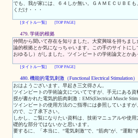
でも、我が家には、６４しか無い。ＧＡＭＥＣＵＢＥも
くだけ・・・
[タイトル一覧]
[TOP PAGE]
479. 学術的根拠
仲間から聞いて存在を知りました。大変興味を持ちまし
論的根拠とか気になっちゃいます。この手のサイトにし
おゆるし）がしました。ツインビートの学術論文とかあ
[タイトル一覧]
[TOP PAGE]
480. 機能的電気刺激（Functional Electrical Stimulation）
おはようございます。早起き三文得さん。
ツインビートの学術論文についてですが、手元にある資
授が書かれた電気的筋肉刺激：EMS(Electrical Muscle S
ツインビートの使用方法のご指導には参照していますが
ので、ご了承下さい。
しかし、ご覧になりたい資料は、技術マニュアルや使用
礎的な部分ではないかと思います。
要するに、「本当に、“電気刺激”で、“筋肉”が、“運動