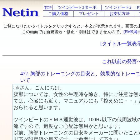
ツインビート3ターボ
ツインビート2
TOP
E
ご購入価格
プレゼント
お支払方法
ご覧になりたいタイトルをクリックすると、本文が表示されます。画面の
この画面では新規書込・修正・削除はできませんので、
[EMS掲
[タイトル一覧表示
これ以前の発言
472. 胸部のトレーニングの目安と、効果的なトレー
いて
arkさん、こんにちは。
腹部については、女性の生理時を除き、特にご注意は無
ては、心臓にも近く、マニュアルにも「控えめに・・」
おられると思います。
ツインビートのＥＭＳ運動波は、100Hz以下の低周波
流ですので、過度なご心配は無用かと思います。
以前、胸部トレーニングの目安をメーカーに聞いたこと
以下が設定値の目安です。ご参考にして下さい。