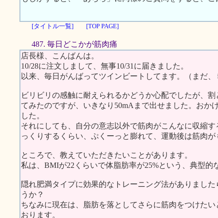
[タイトル一覧]
[TOP PAGE]
487. 毎日どこかが筋肉痛
店長様、こんばんは。
10/28に注文しまして、無事10/31に届きました。
以来、毎日がんばってツインビートしてます。（まだ、
ビリビリの感触に耐えられるかどうか心配でしたが、割
てみたのですが、いきなり50mAまで出せました。おか
した。
それにしても、自分の意志以外で筋肉がこんなに収縮す
っくりするくらい、ぷくーっと膨れて、運動後は筋肉が
ところで、教えていただきたいことがあります。
私は、BMIが22くらいで体脂肪率が25%という、典型
隠れ肥満タイプに効果的なトレーニング法がありました
うか？
ちなみに現在は、脂肪を落としてさらに筋肉をつけたいと
おります。