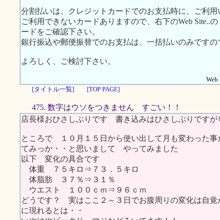
分割払いは、クレジットカードでのお支払時に、ご利用
ご利用できないカードありますので、右下のWeb Site
ードをご確認下さい。
銀行振込や郵便振替でのお支払は、一括払いのみですの
よろしく、ご検討下さい。
Web S
[タイトル一覧]
[TOP PAGE]
475. 数字はウソをつきません すごい！！
店長様おひさしぶりです 書き込みはひさしぶりですが
ところで １０月１５日から使い出して月も変わった事
てみっか・・と思いまして やってみました
以下 変化の具合です
体重 ７５キロ⇒７３．５キロ
体脂肪 ３７％⇒３１％
ウエスト １００ｃｍ⇒９６ｃｍ
どうです？ 実はここ２～３日でお腹周りの変化は自覚
に現れるとは・・