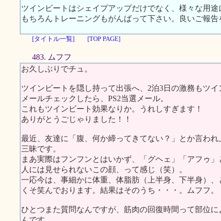
ツインビートはシェイプアップだけでなく、様々な用途
もちろんトレーニングもがんばって下さい。良いご報告
[タイトル一覧]
[TOP PAGE]
483. ムフフ
お久しぶりでチュ。
ツインビートを隠し持って出張へ、2泊3日の激務もツ
メールチェックしたら、PS2当選メール。
これもツインビート効果なりか。うれしすぎます！
ありがとうごじゃりました！！
最近、友達に「腹、何か締ってきてない？」とか言われ
三昧です。
まあ実際はフンフンとはいかず、「グヘェ」「アフゥ」
人には見せられないこの顔、って感じ（笑）。
一応今は、事細かに体重、体脂肪（上半身、下半身）、
くそ笑んでおります。結果はそのうち・・・。ムフフ。
ひとつまた質問なんですが、筋肉の回復時間って部位に
んです。