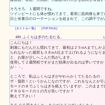
そろそろ、１週間ですね。
ツインビートにも体が慣れてきて、着実に筋肉痛も来て
日と休養日のローテーションを組まれて、この調子でが
[タイトル一覧]
[TOP PAGE]
489. ふくらはぎのたるたる。
こんにちは！
刺激にもだんだん慣れてきて、最初は２５mAまでしか
られなかった腹部も３８mA位まで上げれるようになり
と、お腹が少しへこんだ気がします。
使用して２週間程ですがまだ効果が出るのは早いですか
が・・。
ところで、私はふくらはぎがやわらかくてたるたるの
ザ・脂肪！というかんじなのですが、これをなんとか引
モードの８でふくらはぎを鍛えていますが、このままで
ＰＲＧモードの１の方が良いですか？
教えて下さい！