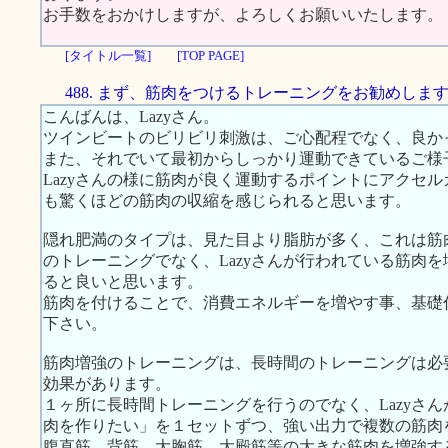
お手数をおかけしますが、よろしくお願いいたします。
[タイトル一覧]
[TOP PAGE]
488. まず、筋肉をつけるトレーニングをお勧めしま
こんばんは、Lazyさん。
ツインビートのビリビリ刺激は、ご心配程でなく、良か
また、それでいて最初からしっかり運動できているご様
Lazyさんの様に筋肉が良く運動するポイントにアクセ
も驚くほどの筋肉の収縮を感じられると思います。
隠れ肥満のタイプは、見た目より脂肪が多く、これは筋
のトレーニングでなく、Lazyさんが行われている筋肉
ると良いと思います。
筋肉を付けることで、消費エネルギーを増やす事、基礎
下さい。
筋肉増強のトレーニングは、長時間のトレーニングは必
効果があります。
１ヶ所に長時間トレーニングを行うのでなく、Lazyさ
肉を作りたい」を１セットずつ、強い出力で複数の筋肉
腹直筋、背筋、大胸筋、大殿筋等の大きな筋肉を増強す