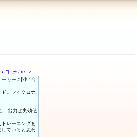
0月31日（水）03:02
メーカーに問い合
ードにマイクロカ
）で、出力は実効値
肉トレーニングを
適していると思わ