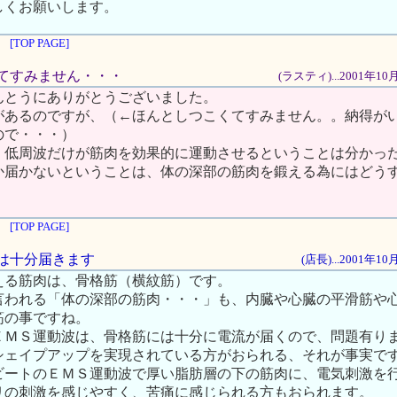
しくお願いします。
[TOP PAGE]
こくてすみません・・・
(ラスティ)...2001年1
んとうにありがとうございました。
があるのですが、（←ほんとしつこくてすみません。。納得が
ので・・・）
、低周波だけが筋肉を効果的に運動させるということは分かっ
か届かないということは、体の深部の筋肉を鍛える為にはどう
[TOP PAGE]
筋には十分届きます
(店長)...2001年1
える筋肉は、骨格筋（横紋筋）です。
言われる「体の深部の筋肉・・・」も、内臓や心臓の平滑筋や
筋の事ですね。
ＥＭＳ運動波は、骨格筋には十分に電流が届くので、問題有り
シェイプアップを実現されている方がおられる、それが事実で
ビートのＥＭＳ運動波で厚い脂肪層の下の筋肉に、電気刺激を
リの刺激を感じやすく、苦痛に感じられる方もおられます。