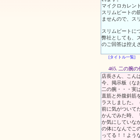
マイクロカレン
スリムビートの
ませんので、ス
スリムビートに
弊社としても、
のご回答は控え
[タイトル一覧]
465. 二の
店長さん、こん
今、掲示板（な
二の腕・・・実
直筋と外腹斜筋
ラスしました。
前に気がついて
かんでみた時、
か気にしていな
の体になんでこ
ってる！！よう