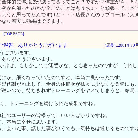
て全体的に体脂肪が減ってるってこと？ですか？体重が４．５
の腕から減ったのかな？このことはもうちょっと頑張って、本
しようと思ってたんですけど・・・店長さんのラブコール（大
かなり着実に効果はでてます。
[TOP PAGE]
腕のご報告、ありがとうございます
(店長)...2001年1
はようございます。
、ありがとうございます。
問いかけは、もしかしてご迷惑かな、とも思ったのですが、うれ
間にか、細くなっていたのですね。本当に良かったです。
基礎代謝が向上して、全身の体脂肪が徐々に少なくなる時にも
が遅いので、待ちきれずトレーニングをヤメてしまうと、結局
抱強く、トレーニングを続けられた成果ですね。
弊社のユーザーの皆様って、いい人ばかりですね。
て、本当に幸せに思います。
も、会った事、話した事が無くても、気持ちは通じるものです