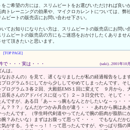
トをご希望の方には、スリムビートをお選びいただければ良い
筋肉トレーニングの効果や、マイクロカレントについては、弊
リムビートの販売店にお問い合わせ下さい。
ついてお知りになりたい方は、スリムビートの販売店にお問い
スリムビートの販売店の方にもご迷惑をおかけしたくありませ
させて頂きたいと思います。
[TOP PAGE]
腕の件で・・・実は・・・
(saki)...2001年
ばんは。
おなおさんの）を見て、遅くなりましたが私の経過報告をしま
はプログラム５にしてから少ししてやめてしまったんです。そ
をプログラム３各２回、大殿筋EMS１回に変えて ９月から、
（店長さんのアドバイスに従って）２～３日交代で。そして・
たんですが、ある日「あ～～っ腕もなんとかしたいな～っ・・
「ん？？？」なんだかつかみ具合が違う・・・あれから腕はあ
かったんです。（学生時代剣道やってたんで腕の筋肉が脂肪に
の腕？みたいな）まずはお腹って思って・・・ でもなんだか
な気がする。うそ～っ！！って思ったんですが、やっぱり指の