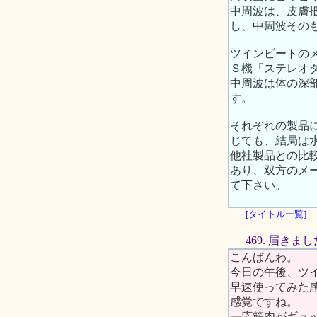
中周波は、皮膚
し、中周波その
ツインビートの
Ｓ機「ステレオ
中周波は体の深
す。
それぞれの製品
じても、結局は
他社製品との比
あり、双方のメ
て下さい。
[タイトル一覧]
469. 届きま
こんばんわ。
今日の午後、ツ
早速使ってみた
感覚ですね。
一応筋肉がギュ