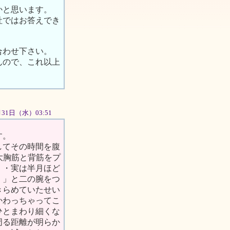
かと思います。
社ではお答えでき
合わせ下さい。
んので、これ以上
10月31日（水）03:51
す。
してその時間を腹
大胸筋と背筋をプ
・・実は半月ほど
・」と二の腕をつ
きらめていたせい
かわっちゃってこ
ひとまわり細くな
周る距離が明らか