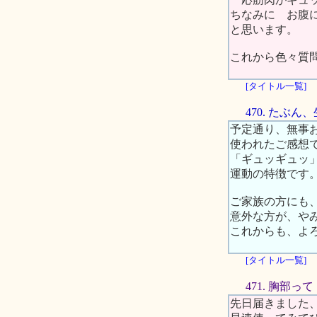
ちなみに お腹に
と思います。
これから色々質
[タイトル一覧]
470. たぶ
予定通り、無事
使われたご感想
「ギュッギュッ
運動の特徴です
ご家族の方にも
意外な方が、や
これからも、よ
[タイトル一覧]
471. 胸部っ
先日届きました