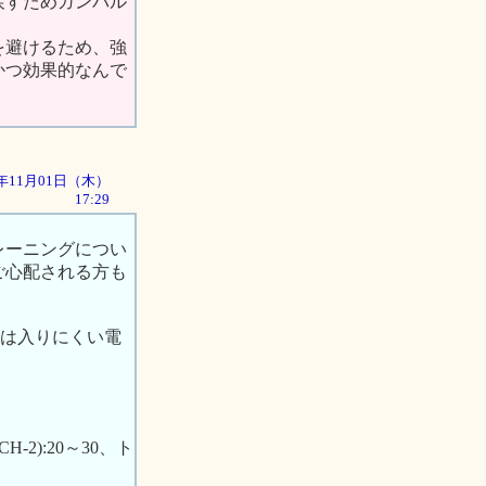
戻すためガンバル
を避けるため、強
かつ効果的なんで
01年11月01日（木）
17:29
レーニングについ
ご心配される方も
には入りにくい電
-2):20～30、ト