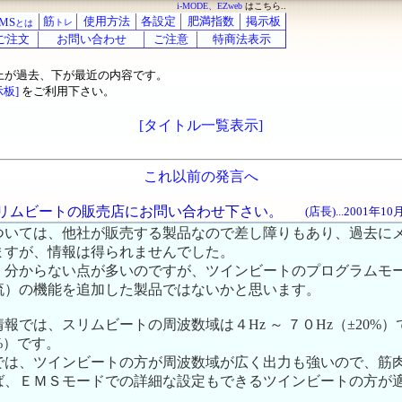
i-MODE、EZweb
はこちら..
筋
使用方法
各設定
肥満指数
掲示板
MS
トレ
とは
ご注文
お問い合わせ
ご注意
特商法表示
上が過去、下が最近の内容です。
示板]
をご利用下さい。
[タイトル一覧表示]
これ以前の発言へ
はスリムビートの販売店にお問い合わせ下さい。
(店長)...2001年1
ついては、他社が販売する製品なので差し障りもあり、過去に
ますが、情報は得られませんでした。
、分からない点が多いのですが、ツインビートのプログラムモ
流）の機能を追加した製品ではないかと思います。
報では、スリムビートの周波数域は４Hz ～ ７０Hz（±20%
%）です。
では、ツインビートの方が周波数域が広く出力も強いので、筋
ば、ＥＭＳモードでの詳細な設定もできるツインビートの方が