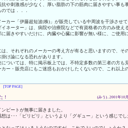
抵抗や刺激感が少なく、厚い脂肪の下の筋肉に届きやすい事も
ものでは．．．
メーカー「伊藤超短波(株)」が販売している中周波を干渉させ
ダイネーター」は、病院や治療院などで有資格者の方のみ使え
部に届きやすいだけに、内臓や心臓に影響が無い様に、ご使用
には、それぞれのメーカーの考え方が有ると思いますので、そ
水掛け論になる恐れがあります。
較については、特に掲示板上では、不特定多数の第三者の方も
ーカー・販売店にもご迷惑もおかけしたくないので、これ以上
[TOP PAGE]
した！
(みう)...2001年1
インビートが無事に届きました。
感想は･･･「ビリビリ」というより「グギュー」という感じで
ッとなっては いるようなのですが、これでよいのでしょうか？