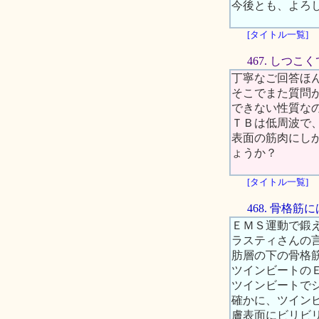
今後とも、よろ
[タイトル一覧]
467. しつ
丁寧なご回答ほ
そこでまた質問
できない性質な
ＴＢは低周波で
表面の筋肉にし
ょうか？
[タイトル一覧]
468. 骨格
ＥＭＳ運動で鍛
ラスティさんの
肪層の下の骨格
ツインビートの
ツインビートで
確かに、ツイン
膚表面にビリビ