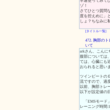
早速使ってみて
ゾ！
さてひとつ質問
度を控えめに」
しょ？ちなみに私
[タイトル一覧]
472. 胸
いて
arkさん、こんに
腹部については
ては、心臓にも
おられると思い
ツインビートのＥ
流ですので、過
以前、胸部トレ
以下が設定値の
「EMSモード」、周
レーニング時間: