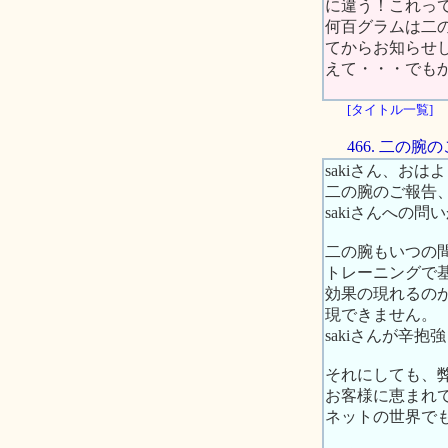
に違う！これっ
何百グラムは二
てからお知らせ
えて・・・でも
[タイトル一覧]
466. 二の
sakiさん、お
二の腕のご報告
sakiさんへの
二の腕もいつの
トレーニングで
効果の現れるの
現できません。
sakiさんが辛
それにしても、
お客様に恵まれ
ネットの世界で