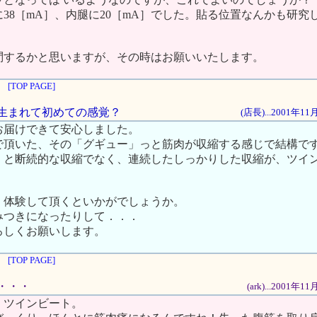
38［mA］、内腿に20［mA］でした。貼る位置なんかも研究
問するかと思いますが、その時はお願いいたします。
[TOP PAGE]
ん、生まれて初めての感覚？
(店長)...2001年1
お届けできて安心しました。
で頂いた、その「グギュー」っと筋肉が収縮する感じで結構で
」と断続的な収縮でなく、連続したしっかりした収縮が、ツイ
。
、体験して頂くといかがでしょうか。
みつきになったりして．．．
ろしくお願いします。
[TOP PAGE]
て・・・
(ark)...2001年
、ツインビート。