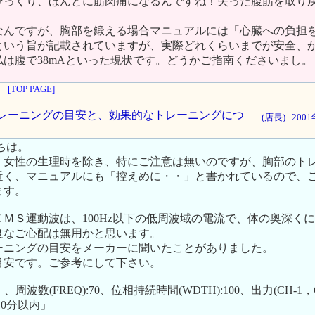
びっくり、ほんとに筋肉痛になるんですね！失った腹筋を取り
なんですが、胸部を鍛える場合マニュアルには「心臓への負担
という旨が記載されていますが、実際どれくらいまでが安全、
は腹で38mAといった現状です。どうかご指南くださいまし。
[TOP PAGE]
部のトレーニングの目安と、効果的なトレーニングにつ
(店長)...20
ちは。
、女性の生理時を除き、特にご注意は無いのですが、胸部のト
近く、マニュアルにも「控えめに・・」と書かれているので、
ます。
ＭＳ運動波は、100Hz以下の低周波域の電流で、体の奥深く
度なご心配は無用かと思います。
ーニングの目安をメーカーに聞いたことがありました。
目安です。ご参考にして下さい。
波数(FREQ):70、位相持続時間(WDTH):100、出力(CH-1，CH
10分以内」