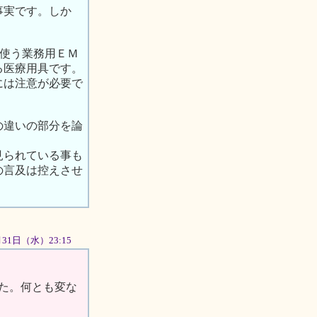
事実です。しか
て使う業務用ＥＭ
る医療用具です。
には注意が必要で
の違いの部分を論
見られている事も
の言及は控えさせ
0月31日（水）23:15
した。何とも変な