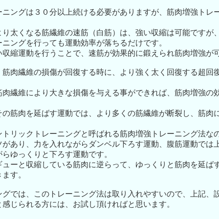
ーニングは３０分以上続ける必要がありますが、筋肉増強トレ
より太くなる筋繊維の速筋（白筋）は、強い収縮は可能ですが
ーニングを行っても運動効率が落ちるだけです。
い収縮運動を行うことで、速筋が効果的に鍛えられ筋肉増強が
、筋肉繊維の損傷が回復する時に、より強く太く回復する超回
筋肉繊維により大きな損傷を与える事ができれば、筋肉増強の
その筋肉を延ばす運動では、より多くの筋繊維が断裂し、筋肉
ントリックトレーニングと呼ばれる筋肉増強トレーニング法な
ツがあり、力を入れながらダンベル下ろす運動、腹筋運動では
がらゆっくりと下ろす運動です。
ギューと収縮している筋肉に逆らって、ゆっくりと筋肉を延ば
きます。
ングでは、このトレーニング法は取り入れやすいので、上記、
と感じられる方には、お試し頂ければと思います。