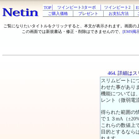
ツインビート3ターボ
ツインビート2
TOP
E
ご購入価格
プレゼント
お支払方法
ご覧になりたいタイトルをクリックすると、本文が表示されます。画面の
この画面では新規書込・修正・削除はできませんので、
[EMS掲
464. 詳細
スリムビートに
わせた事があり
機能については
レント（微弱電
得られた範囲の情
で１３mA（±20
これらの数値上
目的とするなら
れます。