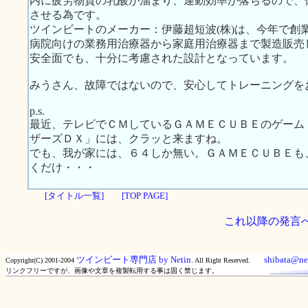
内に疲労物質の乳酸が溜まり、運動効率が落ちるので、
させる為です。
ツインビートのメーカー：伊藤超短波(株)は、今年で創
病院向けの業務用治療器から家庭用治療器まで製造販売
安全面でも、十分に考慮された設計となっています。
みうさん、故障ではないので、安心してトレーニングを
p.s.
最近、テレビでＣＭしているＧＡＭＥＣＵＢＥのゲーム
ザーズＤＸ」には、クラッと来ますね。
でも、我が家には、６４しか無い。ＧＡＭＥＣＵＢＥも
くだけ・・・
[タイトル一覧]
[TOP PAGE]
これ以降の発言
ツインビート専門店 by Netin.
shibata@net
Copyright(C) 2001-2004
All Right Reserved.
リンクフリーですが、画像や文章を複製転用する事は固く禁じます。