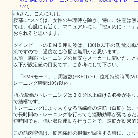
いて
arkさん、こんにちは。
腹部については、女性の生理時を除き、特にご注意は無
ては、心臓にも近く、マニュアルにも「控えめに・・」
おられると思います。
ツインビートのＥＭＳ運動波は、100Hz以下の低周波
流ですので、過度なご心配は無用かと思います。
以前、胸部トレーニングの目安をメーカーに聞いたこと
以下が設定値の目安です。ご参考にして下さい。
「EMSモード」、周波数(FREQ):70、位相持続時間(WDTH):
レーニング時間:10分以内」
脂肪燃焼のトレーニングは３０分以上続ける必要があり
で結構です。
トレーニングにより太くなる筋繊維の速筋（白筋）は、
で長時間のトレーニングを行っても運動効率が落ちるだ
短時間でも、強い収縮運動を行うことで、速筋が効果的
この筋肉増強は、筋肉繊維の損傷が回復する時に、より