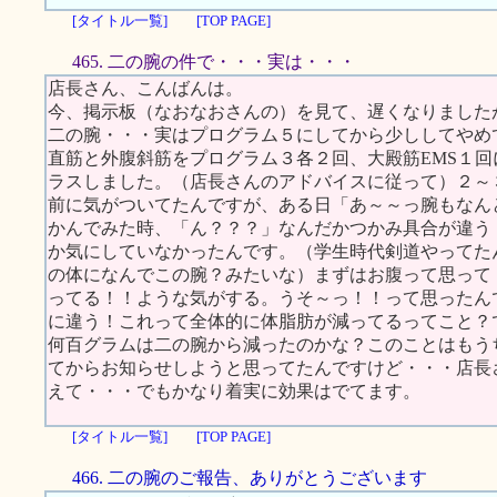
[タイトル一覧]
[TOP PAGE]
465. 二の腕の件で・・・実は・・・
店長さん、こんばんは。
今、掲示板（なおなおさんの）を見て、遅くなりました
二の腕・・・実はプログラム５にしてから少ししてやめ
直筋と外腹斜筋をプログラム３各２回、大殿筋EMS１
ラスしました。（店長さんのアドバイスに従って）２～
前に気がついてたんですが、ある日「あ～～っ腕もなん
かんでみた時、「ん？？？」なんだかつかみ具合が違う
か気にしていなかったんです。（学生時代剣道やってた
の体になんでこの腕？みたいな）まずはお腹って思って
ってる！！ような気がする。うそ～っ！！って思ったん
に違う！これって全体的に体脂肪が減ってるってこと？
何百グラムは二の腕から減ったのかな？このことはもう
てからお知らせしようと思ってたんですけど・・・店長
えて・・・でもかなり着実に効果はでてます。
[タイトル一覧]
[TOP PAGE]
466. 二の腕のご報告、ありがとうございます