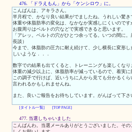
476. 「ドラえもん」から「ケンシロウ」に。
こんばんは、アキラさん。
半月程で、かなり良い結果がでましたね。うれしい驚き
体重や体脂肪率の変化は、なかなか実感しにくいのです
お腹周りはベルトの穴などで実感できると思います。
「アレッ。ベルトの穴がひとつ余ってる。いつの間に。
長談）
今まで、体脂肪の圧力に耐え続けて、少し横長に変形し
しいような．．．
数字での結果も出てくると、トレーニングも楽しくなり
体重の減少以上に、体脂肪率が減っているので、着実に
この調子で行けば、近いうちに人から見ても分かるくら
言われるかもしれませんね。
また、良いご報告をお待ちしています。がんばって下さ
[タイトル一覧]
[TOP PAGE]
477. 当選しちゃいました
こんばんわ。当選メールありがとうございました。その
しくお願いします。