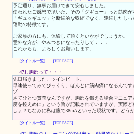
予定通り、無事お届けできて安心しました。
使われたご感想で頂いた、その「グギュー」っと筋肉が
「ギュッギュッ」と断続的な収縮でなく、連続したしっ
運動の特徴です。
ご家族の方にも、体験して頂くといかがでしょうか。
意外な方が、やみつきになったりして．．．
これからも、よろしくお願いします。
[タイトル一覧]
[TOP PAGE]
471. 胸部って・・・
先日届きました、ツインビート。
早速使ってみてびっくり、ほんとに筋肉痛になるんです
ゾ！
さてひとつ質問なんですが、胸部を鍛える場合マニュア
度を控えめに」という旨が記載されていますが、実際ど
しょ？ちなみに私は腹で38mAといった現状です。どう
[タイトル一覧]
[TOP PAGE]
472. 胸部のトレーニングの目安と、効果的なトレー