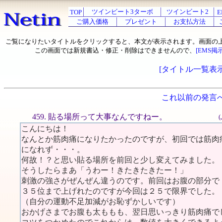
ツインビート3ターボ
ツインビート2
TOP
E
ご購入価格
プレゼント
お支払方法
ご覧になりたいタイトルをクリックすると、本文が表示されます。画面の
この画面では新規書込・修正・削除はできませんので、
[EMS掲
[タイトル一覧表示
これ以前の発言
459. 貼る場所って大事なんですねー。
こんにちは！
なんとか筋肉痛になりたかったのですが、初回では筋肉
になれず・・・。
何故！？と思い貼る場所を前回と少し変えてみました。
そうしたらまあ「うわー！きたきたきたー！」
刺激の強さがぜんぜん違うのです。前回はお腹の部分で
３５位まで上げれたのですが今回は２５で限界でした。
（自分の運動不足加減がお恥ずかしいです）
おかげさまでお腹も太ももも、翌日思いっきり筋肉痛で