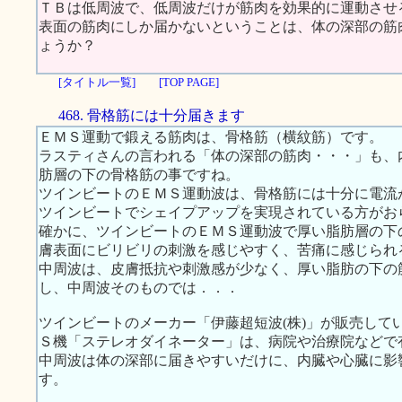
ＴＢは低周波で、低周波だけが筋肉を効果的に運動させ
表面の筋肉にしか届かないということは、体の深部の筋
ょうか？
[タイトル一覧]
[TOP PAGE]
468. 骨格筋には十分届きます
ＥＭＳ運動で鍛える筋肉は、骨格筋（横紋筋）です。
ラスティさんの言われる「体の深部の筋肉・・・」も、
肪層の下の骨格筋の事ですね。
ツインビートのＥＭＳ運動波は、骨格筋には十分に電流
ツインビートでシェイプアップを実現されている方がお
確かに、ツインビートのＥＭＳ運動波で厚い脂肪層の下
膚表面にビリビリの刺激を感じやすく、苦痛に感じられ
中周波は、皮膚抵抗や刺激感が少なく、厚い脂肪の下の
し、中周波そのものでは．．．
ツインビートのメーカー「伊藤超短波(株)」が販売して
Ｓ機「ステレオダイネーター」は、病院や治療院などで
中周波は体の深部に届きやすいだけに、内臓や心臓に影
す。