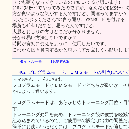
（でも硬くなってきているので効いてると思います）
ﾌﾟﾛｸﾞﾗﾑﾓｰﾄﾞでやってみたのですが、なんだかEMSﾓｰﾄﾞ
方が良いような気がするんですけど、間違ってますか？
”ふたこぶらくださん”の言う通り、ｱｸｾﾙｶﾞｰﾄﾞを付ける
場所もﾎﾟｲﾝﾄだなと、思ったんですけど、
太股とおしりの方はどこだか分かりません。
分かり易い方法はないですか？
時間が有効に使えるように、使用したいです。
これから度々質問するかと思いますが宜しくお願いしま
[タイトル一覧]
[TOP PAGE]
462. プログラムモード、ＥＭＳモードの利点につい
ママ♪さん、こんにちは。
プログラムモードとＥＭＳモードでどちらが良いか、そ
かによって違います。
プログラムモードは、あらかじめトレーニング部位・目
す。
トレーニング効果を高め、トレーニング後の疲労を軽減
組み込まれているので、ご使用中の設定は出力の調整だ
簡単にお使いいただくには、プログラムモードが適して