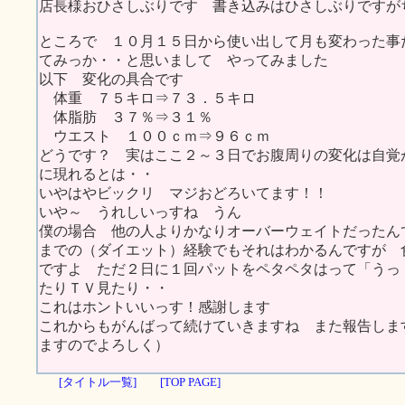
店長様おひさしぶりです 書き込みはひさしぶりですが
ところで １０月１５日から使い出して月も変わった事
てみっか・・と思いまして やってみました
以下 変化の具合です
体重 ７５キロ⇒７３．５キロ
体脂肪 ３７％⇒３１％
ウエスト １００ｃｍ⇒９６ｃｍ
どうです？ 実はここ２～３日でお腹周りの変化は自覚
に現れるとは・・
いやはやビックリ マジおどろいてます！！
いや～ うれしいっすね うん
僕の場合 他の人よりかなりオーバーウェイトだったん
までの（ダイエット）経験でもそれはわかるんですが 
ですよ ただ２日に１回パットをペタペタはって「うっ・
たりＴＶ見たり・・
これはホントいいっす！感謝します
これからもがんばって続けていきますね また報告しま
ますのでよろしく）
[タイトル一覧]
[TOP PAGE]