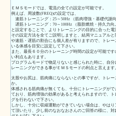
ＥＭＳモードでは、電流の全ての設定が可能です。
例えば、周波数(FREQ)の設定では、
速筋トレーニング：25～50Hz （筋肉増強・基礎代謝
遅筋トレーニング：70～100Hz （脂肪燃焼・持久力向
と設定することで、よりトレーニングの目的に合った電
その設定方法を全てご説明しますと、結局マニュアルと
や速筋・遅筋の割合にも個人差が有りますので、トレー
いる体感を目安に設定して下さい。
また、最長６０分のトレーニング時間の設定が可能です
い利点もあります。
プログラムモードで物足りないと感じられた時に、自分
レーニングができる事がＥＭＳモードの利点と言えます
太股やお尻は、筋肉痛にならないとの事ですが、トレー
か。
体感される筋肉痛が無くても、十分にトレーニングがで
ており、筋肉増強の効果があると考えられますので、ト
グを行わないで下さい。
しかし、十分に収縮運動ができていない場合は、やはり
て頂いたり、少し前のなおなおさんのご回答の様に、対
グをお試し下さい。