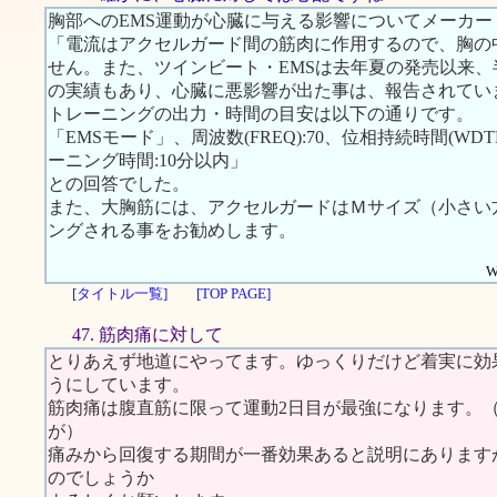
胸部へのEMS運動が心臓に与える影響についてメーカ
「電流はアクセルガード間の筋肉に作用するので、胸の
せん。また、ツインビート・EMSは去年夏の発売以来、半
の実績もあり、心臓に悪影響が出た事は、報告されてい
トレーニングの出力・時間の目安は以下の通りです。
「EMSモード」、周波数(FREQ):70、位相持続時間(WDTH):
ーニング時間:10分以内」
との回答でした。
また、大胸筋には、アクセルガードはＭサイズ（小さい
ングされる事をお勧めします。
W
[タイトル一覧]
[TOP PAGE]
47. 筋肉痛に対して
とりあえず地道にやってます。ゆっくりだけど着実に効
うにしています。
筋肉痛は腹直筋に限って運動2日目が最強になります。
が）
痛みから回復する期間が一番効果あると説明にあります
のでしょうか