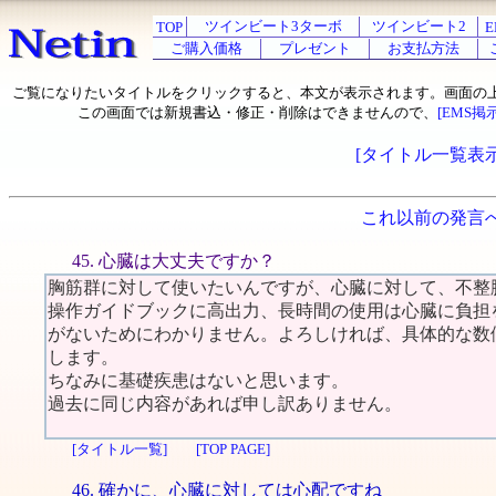
ツインビート3ターボ
ツインビート2
TOP
E
ご購入価格
プレゼント
お支払方法
ご覧になりたいタイトルをクリックすると、本文が表示されます。画面の
この画面では新規書込・修正・削除はできませんので、
[EMS掲
[タイトル一覧表示
これ以前の発言
45. 心臓は大丈夫ですか？
胸筋群に対して使いたいんですが、心臓に対して、不整
操作ガイドブックに高出力、長時間の使用は心臓に負担
がないためにわかりません。よろしければ、具体的な数
します。
ちなみに基礎疾患はないと思います。
過去に同じ内容があれば申し訳ありません。
[タイトル一覧]
[TOP PAGE]
46. 確かに、心臓に対しては心配ですね