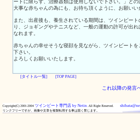
ートに限らず、治療器類は使用しないで下さい。」との
大事な赤ちゃんの為にも、お待ち頂くように、お願いい
また、出産後も、養生されている期間は、ツインビート
り、ジョギングやテニスなど、一般の運動の許可が出れ
なれます。
赤ちゃんの幸せそうな寝顔を見ながら、ツインビートを
下さい。
よろしくお願いいたします。
[タイトル一覧]
[TOP PAGE]
これ以降の発言
ツインビート専門店 by Netin.
shibata@net
Copyright(C) 2001-2004
All Right Reserved.
リンクフリーですが、画像や文章を複製転用する事は固く禁じます。