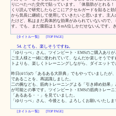
りにぺたぺた交代で貼っています。「体脂肪がとれる！
くり読んで研究したらどこにアクセルガードを貼ると効
から気長に継続して使用していきたいと思います。主人
たけど、私はまだ具体的な効果がみられていないので、
す。でも、まだ腹筋は１５mA位しかだせないんです。
[タイトル一覧]
[TOP PAGE]
54. とても、楽しそうですね。
「ゆりっぺ」さん。ツインビート・EMSのご購入ありが
ご主人様と一緒に使われていて、なんだか楽しそうです
トよりも、楽しくトレーニングしながら、ダイエットで
昨日(4/15)の「あるある大辞典」でもやっていました
であることを、再認識しました。
二の腕なども、筋肉トレーニングよる「引き締め効果」
が可能との事です。ツインビート・EMSの筋肉トレー
「あるある・・」を見ていました。
「ゆりっぺ」さん、今後とも、よろしくお願いいたしま
[タイトル一覧]
[TOP PAGE]