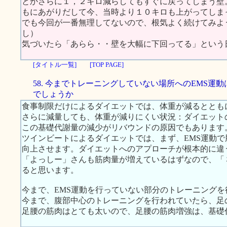
とかさらに１，２キロ減らしてもすぐに戻ってしまう壁
もにあがりだして今、当時より１０キロも上がってしま
でも今回が一番無理してないので、根気よく続けてみよ
し）
気づいたら「あらら・・壁を大幅に下回ってる」という
[タイトル一覧]
[TOP PAGE]
58. 今までトレーニングしていない場所へのEMS運
でしょうか
食事制限だけによるダイエットでは、体重が減るととも
さらに減量しても、体重が減りにくい状況：ダイエット
この基礎代謝量の減少がリバウンドの原因でもあります
ツインビートによるダイエットでは、まず、EMS運動
向上させます。ダイエットへのアプローチが根本的に違
「よっしー」さんも筋肉量が増えているはずなので、「
ると思います。
今まで、EMS運動を行っていない部分のトレーニング
今まで、腹部中心のトレーニングを行われていたら、足
足腰の筋肉はとても太いので、足腰の筋肉増強は、基礎