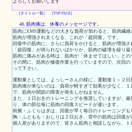
よろしくお願いします
[タイトル一覧]
[TOP PAGE]
48. 筋肉痛は、休養のメッセージです。
筋肉にEMS運動などの大きな負荷が加わると、筋肉繊
筋肉が増強され太くなる、これが「超回復」です。
回復中の筋肉に、さらに負荷をかけると、筋肉が増強さ
「超回復」が得られないばかりか、筋肉の破壊を繰り返
筋肉に痛みがある時は、筋肉が「休ませてほしい」との
その間に、筋肉が修復作業を行っていますので、次回の
って下さい。
運動量としては、よっしーさんの様に、運動後１～２日
筋肉痛が来ないのは、負荷が軽すぎて効果が少なく、１
で、筋肉や関節の障害が発生しかねません。
また、１日おきのトレーニングを推奨していますが、厳
り、体の部位毎に筋肉の回復スピードが違います。
前腕・ふくらはぎは、回復が早く毎日のトレーニングも
胸・ふともも・おしりは２日おき、背中の筋肉は回復が
個人差がありますので、皆さん筋肉と相談しながら、ト