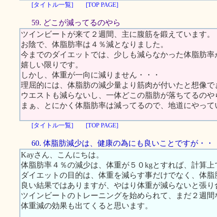
[タイトル一覧]
[TOP PAGE]
59. どこが減ってるのやら
ツインビートが来て２週間、主に腹筋を鍛えています。
お陰で、体脂肪率は４％減となりました。
今までのダイエットでは、少しも減らなかった体脂肪率
嬉しい限りです。
しかし、体重が一向に減りません・・・
理屈的には、体脂肪の減少量より筋肉が付いたと想像で
ウエストも減らないし、一体どこの脂肪が落ちてるのやら
まぁ、とにかく体脂肪率は減ってるので、地道にやって
[タイトル一覧]
[TOP PAGE]
60. 体脂肪減少は、健康の為にも良いことですが・・
Kayさん、こんにちは。
体脂肪率４％の減少は、体重が５０kgとすれば、計算上
ダイエットの目的は、体重を減らす事だけでなく、体脂
良い結果ではありますが、やはり体重が減らないと張り
ツインビートのトレーニングを始められて、まだ２週間
体重減の効果も出てくると思います。