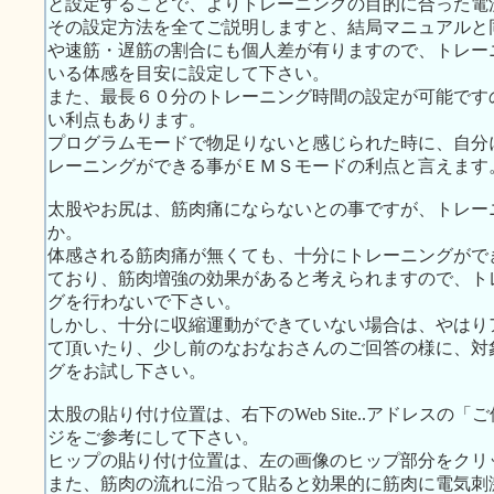
と設定することで、よりトレーニングの目的に合った電
その設定方法を全てご説明しますと、結局マニュアルと
や速筋・遅筋の割合にも個人差が有りますので、トレー
いる体感を目安に設定して下さい。
また、最長６０分のトレーニング時間の設定が可能です
い利点もあります。
プログラムモードで物足りないと感じられた時に、自分
レーニングができる事がＥＭＳモードの利点と言えます
太股やお尻は、筋肉痛にならないとの事ですが、トレー
か。
体感される筋肉痛が無くても、十分にトレーニングがで
ており、筋肉増強の効果があると考えられますので、ト
グを行わないで下さい。
しかし、十分に収縮運動ができていない場合は、やはり
て頂いたり、少し前のなおなおさんのご回答の様に、対
グをお試し下さい。
太股の貼り付け位置は、右下のWeb Site..アドレス
ジをご参考にして下さい。
ヒップの貼り付け位置は、左の画像のヒップ部分をクリ
また、筋肉の流れに沿って貼ると効果的に筋肉に電気刺