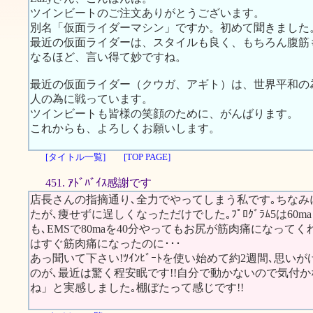
ツインビートのご注文ありがとうございます。
別名「仮面ライダーマシン」ですか。初めて聞きました
最近の仮面ライダーは、スタイルも良く、もちろん腹筋
なるほど、言い得て妙ですね。
最近の仮面ライダー（クウガ、アギト）は、世界平和の
人の為に戦っています。
ツインビートも皆様の笑顔のために、がんばります。
これからも、よろしくお願いします。
[タイトル一覧]
[TOP PAGE]
451. ｱﾄﾞﾊﾞｲｽ感謝です
店長さんの指摘通り､全力でやってしまう私です｡ちなみにｽｶ
たが､痩せずに逞しくなっただけでした｡ﾌﾟﾛｸﾞﾗﾑ5は60
も､EMSで80maを40分やってもお尻が筋肉痛になって
はすぐ筋肉痛になったのに･･･
あっ聞いて下さい!ﾂｲﾝﾋﾞｰﾄを使い始めて約2週間､思
のが､最近は驚く程安眠です!!自分で動かないので気付
ね」と実感しました｡棚ぼたって感じです!!