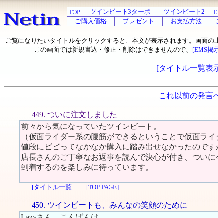
ツインビート3ターボ
ツインビート2
TOP
E
ご購入価格
プレゼント
お支払方法
ご覧になりたいタイトルをクリックすると、本文が表示されます。画面の
この画面では新規書込・修正・削除はできませんので、
[EMS掲
[タイトル一覧表示
これ以前の発言
449. ついに注文しました
前々から気になっていたツインビート。
（仮面ライダー系の腹筋ができるということで仮面ライ
値段にビビってなかなか購入に踏み出せなかったのです
店長さんのご丁寧なお返事を読んで決心が付き、ついに
到着するのを楽しみに待っています。
[タイトル一覧]
[TOP PAGE]
450. ツインビートも、みんなの笑顔のために
Lazyさん、こんばんは。