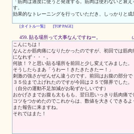
「筋肉は適度に使うと発達する。筋肉は使わないと衰え
す。
効果的なトレーニングを行っていただき、しっかりと成
[タイトル一覧]
[TOP PAGE]
459. 貼る場所って大事なんですねー。
こんにちは！
なんとか筋肉痛になりたかったのですが、初回では筋肉
になれず・・・。
何故！？と思い貼る場所を前回と少し変えてみました。
そうしたらまあ「うわー！きたきたきたー！」
刺激の強さがぜんぜん違うのです。前回はお腹の部分で
３５位まで上げれたのですが今回は２５で限界でした。
（自分の運動不足加減がお恥ずかしいです）
おかげさまでお腹も太ももも、翌日思いっきり筋肉痛で
コツをつかめたのでこれからは、数値を大きくできるよ
また報告に来ますね。
それではまた！