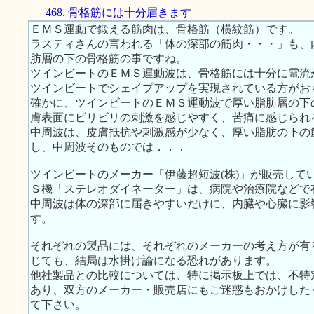
468. 骨格筋には十分届きます
ＥＭＳ運動で鍛える筋肉は、骨格筋（横紋筋）です。
ラスティさんの言われる「体の深部の筋肉・・・」も、
肪層の下の骨格筋の事ですね。
ツインビートのＥＭＳ運動波は、骨格筋には十分に電流
ツインビートでシェイプアップを実現されている方がお
確かに、ツインビートのＥＭＳ運動波で厚い脂肪層の下
膚表面にビリビリの刺激を感じやすく、苦痛に感じられ
中周波は、皮膚抵抗や刺激感が少なく、厚い脂肪の下の
し、中周波そのものでは．．．
ツインビートのメーカー「伊藤超短波(株)」が販売して
Ｓ機「ステレオダイネーター」は、病院や治療院などで
中周波は体の深部に届きやすいだけに、内臓や心臓に影
す。
それぞれの製品には、それぞれのメーカーの考え方が有
じても、結局は水掛け論になる恐れがあります。
他社製品との比較については、特に掲示板上では、不特
あり、双方のメーカー・販売店にもご迷惑もおかけした
て下さい。