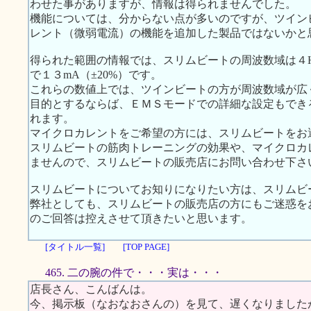
わせた事がありますが、情報は得られませんでした。
機能については、分からない点が多いのですが、ツイン
レント（微弱電流）の機能を追加した製品ではないかと
得られた範囲の情報では、スリムビートの周波数域は４Hz 
で１３mA（±20%）です。
これらの数値上では、ツインビートの方が周波数域が広
目的とするならば、ＥＭＳモードでの詳細な設定もでき
れます。
マイクロカレントをご希望の方には、スリムビートをお
スリムビートの筋肉トレーニングの効果や、マイクロカ
ませんので、スリムビートの販売店にお問い合わせ下さ
スリムビートについてお知りになりたい方は、スリムビ
弊社としても、スリムビートの販売店の方にもご迷惑を
のご回答は控えさせて頂きたいと思います。
[タイトル一覧]
[TOP PAGE]
465. 二の腕の件で・・・実は・・・
店長さん、こんばんは。
今、掲示板（なおなおさんの）を見て、遅くなりました