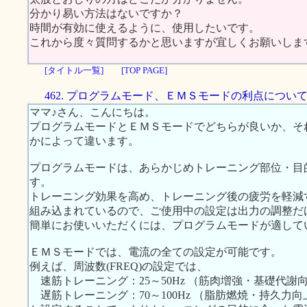
分かり易い方法はないですか？
時間が有効に使えるように、使用したいです。
これから度々質問するかと思いますが宜しくお願いしま
[タイトル一覧]
[TOP PAGE]
462. プログラムモード、ＥＭＳモードの利点につい
ママ♪さん、こんにちは。
プログラムモードとＥＭＳモードでどちらが良いか、そ
かによって違います。
プログラムモードは、あらかじめトレーニング部位・目
す。
トレーニング効果を高め、トレーニング後の疲労を軽減
組み込まれているので、ご使用中の設定は出力の調整だ
簡単にお使いいただくには、プログラムモードが適して
ＥＭＳモードでは、電流の全ての設定が可能です。
例えば、周波数(FREQ)の設定では、
速筋トレーニング：25～50Hz （筋肉増強・基礎代謝
遅筋トレーニング：70～100Hz （脂肪燃焼・持久力向