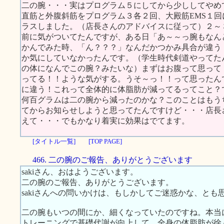
二の腕・・・実はプログラム５にしてから少ししてやめ
直筋と外腹斜筋をプログラム３各２回、大殿筋EMS１
ラスしました。（店長さんのアドバイスに従って）２～
前に気がついてたんですが、ある日「あ～～っ腕もなん
かんでみた時、「ん？？？」なんだかつかみ具合が違う
か気にしていなかったんです。（学生時代剣道やってた
の体になんでこの腕？みたいな）まずはお腹って思って
ってる！！ような気がする。うそ～っ！！って思ったん
に違う！これって全体的に体脂肪が減ってるってこと？
何百グラムは二の腕から減ったのかな？このことはもう
てからお知らせしようと思ってたんですけど・・・店長
えて・・・でもかなり着実に効果はでてます。
[タイトル一覧]
[TOP PAGE]
466. 二の腕のご報告、ありがとうございます
sakiさん、おはようございます。
二の腕のご報告、ありがとうございます。
sakiさんへの問いかけは、もしかしてご迷惑かな、と
二の腕もいつの間にか、細くなっていたのですね。本当
トレーニングで基礎代謝が向上して、全身の体脂肪が徐