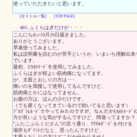
使っていただきたいと思います。
[タイトル一覧]
[TOP PAGE]
461. ふくらはぎだけが・・・
こんにちわ♪10月26日届きました。
ありがとうございます。
早速使ってみました。
私は説明書を読むのが苦手というか、いまいち理解出来
でいます。
最初、EMSﾓｰﾄﾞを使用してみました。
ふくらはぎが程よい筋肉痛になってます。
が、太股とおしりの方は･･･
痛いのを我慢して使用してるんですけど、
筋肉痛とかにはなってません。
お腹の方は、ほんの少だけです。
（でも硬くなってきているので効いてると思います）
ﾌﾟﾛｸﾞﾗﾑﾓｰﾄﾞでやってみたのですが、なんだかEMSﾓｰﾄﾞ
方が良いような気がするんですけど、間違ってますか？
”ふたこぶらくださん”の言う通り、ｱｸｾﾙｶﾞｰﾄﾞを付ける
場所もﾎﾟｲﾝﾄだなと、思ったんですけど、
太股とおしりの方はどこだか分かりません。