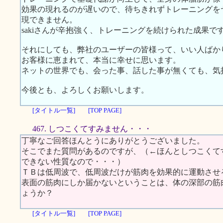
効果の現れるのが遅いので、待ちきれずトレーニングを
現できません。
sakiさんが辛抱強く、トレーニングを続けられた成果で
それにしても、弊社のユーザーの皆様って、いい人ばか
お客様に恵まれて、本当に幸せに思います。
ネットの世界でも、会った事、話した事が無くても、気
今後とも、よろしくお願いします。
[タイトル一覧]
[TOP PAGE]
467. しつこくてすみません・・・
丁寧なご回答ほんとうにありがとうございました。
そこでまた質問があるのですが、（←ほんとしつこくて
できない性質なので・・・）
ＴＢは低周波で、低周波だけが筋肉を効果的に運動させ
表面の筋肉にしか届かないということは、体の深部の筋
ょうか？
[タイトル一覧]
[TOP PAGE]