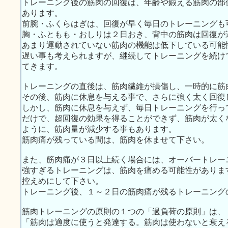
トレーニング後の筋肉の回復は、年齢や鍛える筋肉の部
あります。
前腕・ふくらはぎは、回復が早く毎日のトレーニングも
胸・ふともも・おしりは２日おき、背中の筋肉は回復が
あまり運動されていない筋肉の機能は低下している可能
遅い事も考えられますが、継続してトレーニングを続け
てきます。
トレーニングの直後は、筋肉繊維が損傷し、一時的に筋
その後、筋肉に休息を与える事で、さらに強く太く回復
しかし、筋肉に休息を与えず、毎日トレーニングを行っ
だけで、超回復の効果を得ることができず、筋肉が太く
ように、筋肉量が減少する事もあります。
筋肉痛が残っている間は、筋肉を休ませて下さい。
また、筋肉痛が３日以上続く場合には、オーバートレー
強すぎるトレーニングは、筋肉を痛める可能性がありま
控えめにして下さい。
トレーニング後、１～２日の筋肉痛が残るトレーニング
筋肉トレーニングの原則の１つの「過負荷の原則」は、
「筋肉は適度に使うと発達する。筋肉は使わないと衰え