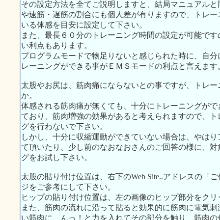
その設定方法を全てご説明しますと、結局マニュアルと
や速筋・遅筋の割合にも個人差が有りますので、トレー
いる体感を目安に設定して下さい。
また、最長６０分のトレーニング時間の設定が可能です
い利点もあります。
プログラムモードで物足りないと感じられた時に、自分
レーニングができる事がＥＭＳモードの利点と言えます
太股やお尻は、筋肉痛にならないとの事ですが、トレー
か。
体感される筋肉痛が無くても、十分にトレーニングがで
ており、筋肉増強の効果があると考えられますので、ト
グを行わないで下さい。
しかし、十分に収縮運動ができていない場合は、やはり
て頂いたり、少し前のなおなおさんのご回答の様に、対
グをお試し下さい。
太股の貼り付け位置は、右下のWeb Site..アドレス
ジをご参考にして下さい。
ヒップの貼り付け位置は、左の画像のヒップ部分をクリ
また、筋肉の流れに沿って貼ると効果的に筋肉に電気刺
い筋肉に、んっ！と力を入れてその部分を触り、筋肉の