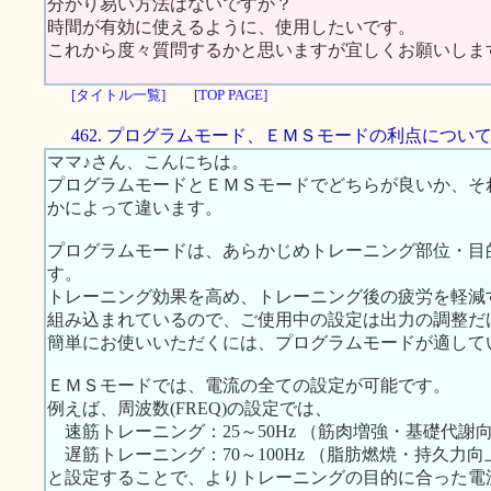
分かり易い方法はないですか？
時間が有効に使えるように、使用したいです。
これから度々質問するかと思いますが宜しくお願いしま
[タイトル一覧]
[TOP PAGE]
462. プログラムモード、ＥＭＳモードの利点につい
ママ♪さん、こんにちは。
プログラムモードとＥＭＳモードでどちらが良いか、そ
かによって違います。
プログラムモードは、あらかじめトレーニング部位・目
す。
トレーニング効果を高め、トレーニング後の疲労を軽減
組み込まれているので、ご使用中の設定は出力の調整だ
簡単にお使いいただくには、プログラムモードが適して
ＥＭＳモードでは、電流の全ての設定が可能です。
例えば、周波数(FREQ)の設定では、
速筋トレーニング：25～50Hz （筋肉増強・基礎代謝
遅筋トレーニング：70～100Hz （脂肪燃焼・持久力向
と設定することで、よりトレーニングの目的に合った電