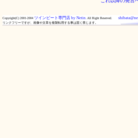
これ以降の発言
ツインビート専門店 by Netin.
shibata@net
Copyright(C) 2001-2004
All Right Reserved.
リンクフリーですが、画像や文章を複製転用する事は固く禁じます。