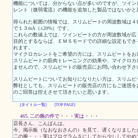
機能については、分からない点が多いのですが、ツイン
レント（微弱電流）の機能を追加した製品ではないかと
得られた範囲の情報では、スリムビートの周波数域は４Hz 
で１３mA（±20%）です。
これらの数値上では、ツインビートの方が周波数域が広
目的とするならば、ＥＭＳモードでの詳細な設定もでき
れます。
マイクロカレントをご希望の方には、スリムビートをお
スリムビートの筋肉トレーニングの効果や、マイクロカ
ませんので、スリムビートの販売店にお問い合わせ下さ
スリムビートについてお知りになりたい方は、スリムビ
弊社としても、スリムビートの販売店の方にもご迷惑を
のご回答は控えさせて頂きたいと思います。
[タイトル一覧]
[TOP PAGE]
465. 二の腕の件で・・・実は・・・
店長さん、こんばんは。
今、掲示板（なおなおさんの）を見て、遅くなりました
二の腕・・・実はプログラム５にしてから少ししてやめ