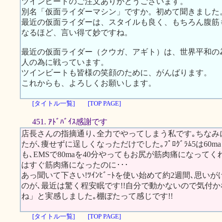
ツインビートのご注文ありがとうございます。
別名「仮面ライダーマシン」ですか。初めて聞きました
最近の仮面ライダーは、スタイルも良く、もちろん腹筋
なるほど、言い得て妙ですね。
最近の仮面ライダー（クウガ、アギト）は、世界平和の
人の為に戦っています。
ツインビートも皆様の笑顔のために、がんばります。
これからも、よろしくお願いします。
[タイトル一覧]
[TOP PAGE]
451. ｱﾄﾞﾊﾞｲｽ感謝です
店長さんの指摘通り､全力でやってしまう私です｡ちなみにｽｶ
たが､痩せずに逞しくなっただけでした｡ﾌﾟﾛｸﾞﾗﾑ5は60
も､EMSで80maを40分やってもお尻が筋肉痛になって
はすぐ筋肉痛になったのに･･･
あっ聞いて下さい!ﾂｲﾝﾋﾞｰﾄを使い始めて約2週間､思
のが､最近は驚く程安眠です!!自分で動かないので気付
ね」と実感しました｡棚ぼたって感じです!!
[タイトル一覧]
[TOP PAGE]