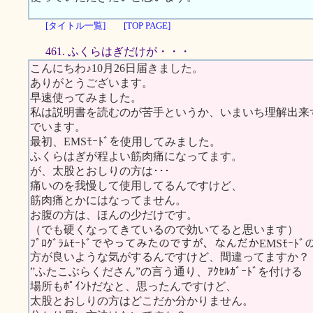
[タイトル一覧]
[TOP PAGE]
461. ふくらはぎだけが・・・
こんにちわ♪10月26日届きました。
ありがとうございます。
早速使ってみました。
私は説明書を読むのが苦手というか、いまいち理解出来
でいます。
最初、EMSﾓｰﾄﾞを使用してみました。
ふくらはぎが程よい筋肉痛になってます。
が、太股とおしりの方は･･･
痛いのを我慢して使用してるんですけど、
筋肉痛とかにはなってません。
お腹の方は、ほんの少だけです。
（でも硬くなってきているので効いてると思います）
ﾌﾟﾛｸﾞﾗﾑﾓｰﾄﾞでやってみたのですが、なんだかEMSﾓｰﾄﾞ
方が良いような気がするんですけど、間違ってますか？
”ふたこぶらくださん”の言う通り、ｱｸｾﾙｶﾞｰﾄﾞを付ける
場所もﾎﾟｲﾝﾄだなと、思ったんですけど、
太股とおしりの方はどこだか分かりません。