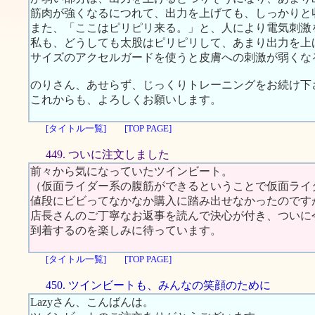
筋肉が強くなるにつれて、出力を上げても、しっかりと
また、「ここはピリピリ来る。」と、人により電気刺激
私も、どうしても太股はピリピリして、あまり出力を上
サイズのアクセルガードを使うと皮膚への刺激が弱くな
のりさん、あせらず、じっくりトレーニングをお続け下
これからも、よろしくお願いします。
[タイトル一覧]
[TOP PAGE]
449. ついに注文しました
前々から気になっていたツインビート。
（仮面ライダー系の腹筋ができるということで仮面ライ
値段にビビってなかなか購入に踏み出せなかったのです
店長さんのご丁寧なお返事を読んで決心が付き、ついに
到着するのを楽しみに待っています。
[タイトル一覧]
[TOP PAGE]
450. ツインビートも、みんなの笑顔のために
Lazyさん、こんばんは。