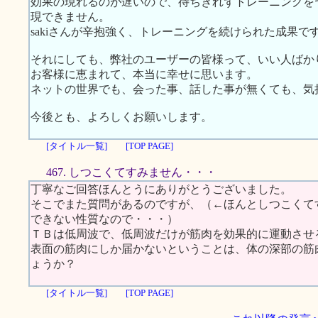
効果の現れるのが遅いので、待ちきれずトレーニングを
現できません。
sakiさんが辛抱強く、トレーニングを続けられた成果で
それにしても、弊社のユーザーの皆様って、いい人ばか
お客様に恵まれて、本当に幸せに思います。
ネットの世界でも、会った事、話した事が無くても、気
今後とも、よろしくお願いします。
[タイトル一覧]
[TOP PAGE]
467. しつこくてすみません・・・
丁寧なご回答ほんとうにありがとうございました。
そこでまた質問があるのですが、（←ほんとしつこくて
できない性質なので・・・）
ＴＢは低周波で、低周波だけが筋肉を効果的に運動させ
表面の筋肉にしか届かないということは、体の深部の筋
ょうか？
[タイトル一覧]
[TOP PAGE]