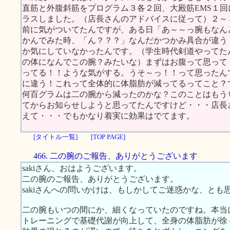
直筋と外腹斜筋をプログラム３各２回、大殿筋EMS１
ラスしました。（店長さんのアドバイスに従って）２～
前に気がついてたんですが、ある日「あ～～っ腕もなん
かんでみた時、「ん？？？」なんだかつかみ具合が違う
か気にしていなかったんです。（学生時代剣道やってた
の体になんでこの腕？みたいな）まずはお腹って思って
ってる！！ような気がする。うそ～っ！！って思ったん
に違う！これって全体的に体脂肪が減ってるってこと？
何百グラムは二の腕から減ったのかな？このことはもう
てからお知らせしようと思ってたんですけど・・・店長
えて・・・でもかなり着実に効果はでてます。
[タイトル一覧]
[TOP PAGE]
466. 二の腕のご報告、ありがとうございます
sakiさん、おはようございます。
二の腕のご報告、ありがとうございます。
sakiさんへの問いかけは、もしかしてご迷惑かな、と
二の腕もいつの間にか、細くなっていたのですね。本当
トレーニングで基礎代謝が向上して、全身の体脂肪が徐